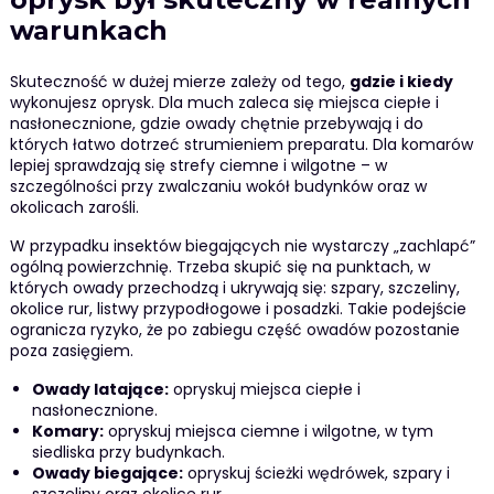
warunkach
Skuteczność w dużej mierze zależy od tego,
gdzie i kiedy
wykonujesz oprysk. Dla much zaleca się miejsca ciepłe i
nasłonecznione, gdzie owady chętnie przebywają i do
których łatwo dotrzeć strumieniem preparatu. Dla komarów
lepiej sprawdzają się strefy ciemne i wilgotne – w
szczególności przy zwalczaniu wokół budynków oraz w
okolicach zarośli.
W przypadku insektów biegających nie wystarczy „zachlapć”
ogólną powierzchnię. Trzeba skupić się na punktach, w
których owady przechodzą i ukrywają się: szpary, szczeliny,
okolice rur, listwy przypodłogowe i posadzki. Takie podejście
ogranicza ryzyko, że po zabiegu część owadów pozostanie
poza zasięgiem.
Owady latające:
opryskuj miejsca ciepłe i
nasłonecznione.
Komary:
opryskuj miejsca ciemne i wilgotne, w tym
siedliska przy budynkach.
Owady biegające:
opryskuj ścieżki wędrówek, szpary i