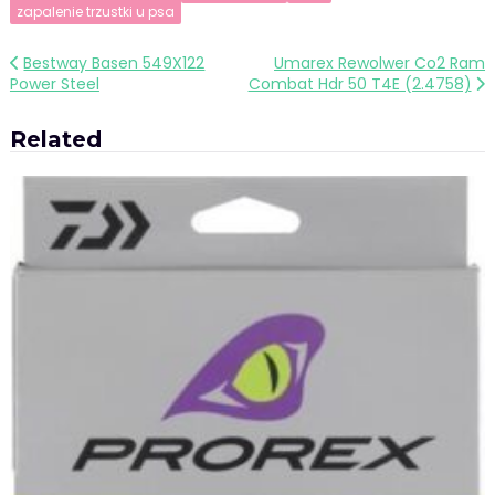
zapalenie trzustki u psa
Nawigacja
Bestway Basen 549X122
Umarex Rewolwer Co2 Ram
Power Steel
Combat Hdr 50 T4E (2.4758)
wpisu
Related