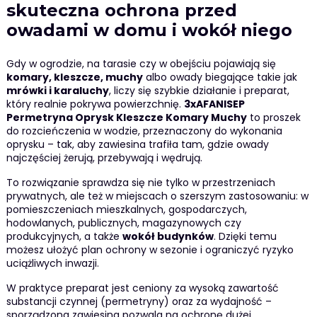
skuteczna ochrona przed
owadami w domu i wokół niego
Gdy w ogrodzie, na tarasie czy w obejściu pojawiają się
komary, kleszcze, muchy
albo owady biegające takie jak
mrówki i karaluchy
, liczy się szybkie działanie i preparat,
który realnie pokrywa powierzchnię.
3xAFANISEP
Permetryna Oprysk Kleszcze Komary Muchy
to proszek
do rozcieńczenia w wodzie, przeznaczony do wykonania
oprysku – tak, aby zawiesina trafiła tam, gdzie owady
najczęściej żerują, przebywają i wędrują.
To rozwiązanie sprawdza się nie tylko w przestrzeniach
prywatnych, ale też w miejscach o szerszym zastosowaniu: w
pomieszczeniach mieszkalnych, gospodarczych,
hodowlanych, publicznych, magazynowych czy
produkcyjnych, a także
wokół budynków
. Dzięki temu
możesz ułożyć plan ochrony w sezonie i ograniczyć ryzyko
uciążliwych inwazji.
W praktyce preparat jest ceniony za wysoką zawartość
substancji czynnej (permetryny) oraz za wydajność –
sporządzona zawiesina pozwala na ochronę dużej