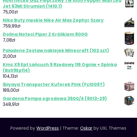
Hoernecke Gaz Pieprzowy Tw 1000 Pepper Man Led
Jet 63Ml Strumień (1410.1)
75,00
zł
Nike Buty męskie Nike Air Max Zephyr Szary
759,99
zł
Dolina Noteci Piper Z Królikiem 800G
7,08
zł
Paladone Zestaw naklejek Minecraft (102 szt)
21,00
zł
Kmc X9 Ept Łańcuch 9 Rzędowy 116 Ogniw + Spinka
(Bx09Ep114)
104,13
zł
Ibiyaya Transporter Kuferek Pink (Fc1006T)
189,00
zł
Gardena Pompa ogrodowa 3600/4 (9013-29)
348,91
zł
Powered by
WordPress
|
Theme:
Oskar
by UXL Themes