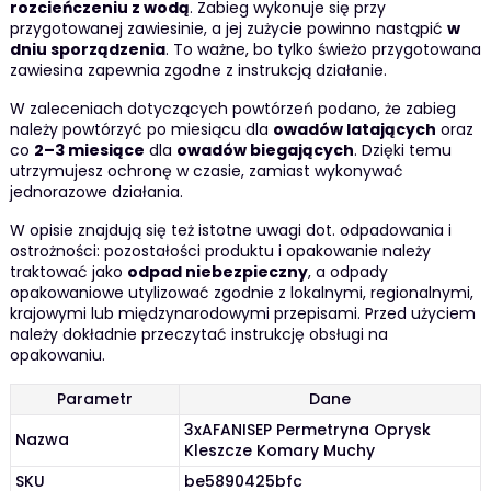
rozcieńczeniu z wodą
. Zabieg wykonuje się przy
przygotowanej zawiesinie, a jej zużycie powinno nastąpić
w
dniu sporządzenia
. To ważne, bo tylko świeżo przygotowana
zawiesina zapewnia zgodne z instrukcją działanie.
W zaleceniach dotyczących powtórzeń podano, że zabieg
należy powtórzyć po miesiącu dla
owadów latających
oraz
co
2–3 miesiące
dla
owadów biegających
. Dzięki temu
utrzymujesz ochronę w czasie, zamiast wykonywać
jednorazowe działania.
W opisie znajdują się też istotne uwagi dot. odpadowania i
ostrożności: pozostałości produktu i opakowanie należy
traktować jako
odpad niebezpieczny
, a odpady
opakowaniowe utylizować zgodnie z lokalnymi, regionalnymi,
krajowymi lub międzynarodowymi przepisami. Przed użyciem
należy dokładnie przeczytać instrukcję obsługi na
opakowaniu.
Parametr
Dane
3xAFANISEP Permetryna Oprysk
Nazwa
Kleszcze Komary Muchy
SKU
be5890425bfc