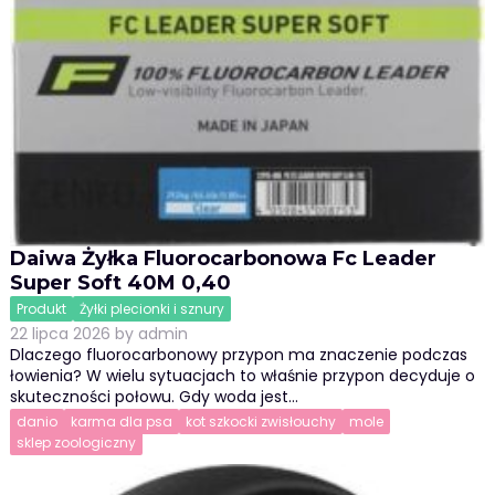
Daiwa Żyłka Fluorocarbonowa Fc Leader
Super Soft 40M 0,40
Produkt
Żyłki plecionki i sznury
22 lipca 2026
by
admin
Dlaczego fluorocarbonowy przypon ma znaczenie podczas
łowienia? W wielu sytuacjach to właśnie przypon decyduje o
skuteczności połowu. Gdy woda jest…
danio
karma dla psa
kot szkocki zwisłouchy
mole
sklep zoologiczny