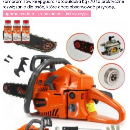
kompromisów Keepguard Fotopułapka Kg770 to praktyczne
rozwiązanie dla osób, które chcą obserwować przyrodę,…
agama brodata
kot savannah
kot syberyjski