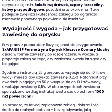
opryskuje się m.in.
ścieżki wędrówek, szpary i szczeliny,
listwy przypodłogowe
, posadzki oraz okolice rur. Takie
podejście zwiększa skuteczność zabiegu, bo ogranicza
możliwość ponownego pojawienia się insektów.
Wydajność i wygoda – jak przygotować
zawiesinę do oprysku
Przy pracy z preparatem liczy się prostota przygotowania.
3xAFANISEP Permetryna Oprysk Kleszcze Komary Muchy
działa w formie zawiesiny po rozcieńczeniu w wodzie, a
proporcje zależą od tego, czy zwalczasz owady latające czy
biegające.
Zgodnie z instrukcją: 25 g preparatu wsypuje się do 10 litrów
wody i miesza, aby uzyskać zawiesinę 0,25%. Natomiast przy
owadach biegających 50 g wsypuje się do 10 litrów wody,
uzyskując zawiesinę 0,5%. W obu przypadkach zawiesina
sporządzona według instrukcji wystarcza do ochrony
1000
m2 powierzchni
.
To oznacza, że łatwiej zaplanować zabieg i dobrać ilość
środka do realnych potrzeb – bez zgadywania, jaką