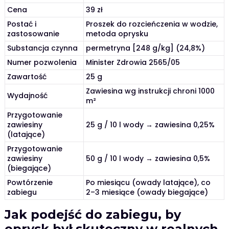
Cena
39 zł
Postać i
Proszek do rozcieńczenia w wodzie,
zastosowanie
metoda oprysku
Substancja czynna
permetryna [248 g/kg] (24,8%)
Numer pozwolenia
Minister Zdrowia 2565/05
Zawartość
25 g
Zawiesina wg instrukcji chroni 1000
Wydajność
m²
Przygotowanie
zawiesiny
25 g / 10 l wody → zawiesina 0,25%
(latające)
Przygotowanie
zawiesiny
50 g / 10 l wody → zawiesina 0,5%
(biegające)
Powtórzenie
Po miesiącu (owady latające), co
zabiegu
2–3 miesiące (owady biegające)
Jak podejść do zabiegu, by
oprysk był skuteczny w realnych