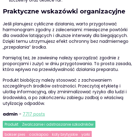
szczeliny oraz okolice rur.
Praktyczne wskazówki organizacyjne
Jeśli planujesz cykliczne działania, warto przygotować
harmonogram zgodny z zaleceniami: miesięczne powtórki
dla owadów latających i dłuższe interwały dla biegających.
Dzięki temu utrzymujesz efekt ochronny bez nadmiernego
„przepalania” środka.
Pamiętaj też, że zawiesinę należy sporządzać zgodnie z
proporcjami i zużyć w dniu przygotowania. To prosta zasada,
która wpływa na przewidywalność działania preparatu.
Produkt biobójczy należy stosować z zachowaniem
szczególnych środków ostrożności. Przeczytaj etykietę i
ulotkę informacyjną, aby zminimalizować ryzyko dla ludzi i
środowiska, a po zakończeniu zabiegu zadbaj o właściwą
utylizację odpadów.
admin
-
7717 posts
Produkt
Zwalczanie i odstraszanie szkodników
bokser pies
cockapoo
koty brytyjskie
yorki