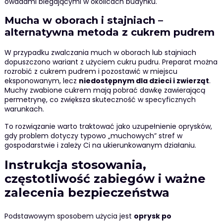
owadami biegającymi w okolicach budynku.
Mucha w oborach i stajniach –
alternatywna metoda z cukrem pudrem
W przypadku zwalczania much w oborach lub stajniach
dopuszczono wariant z użyciem cukru pudru. Preparat można
rozrobić z cukrem pudrem i pozostawić w miejscu
eksponowanym, lecz
niedostępnym dla dzieci i zwierząt
.
Muchy zwabione cukrem mają pobrać dawkę zawierającą
permetrynę, co zwiększa skuteczność w specyficznych
warunkach.
To rozwiązanie warto traktować jako uzupełnienie oprysków,
gdy problem dotyczy typowo „muchowych” stref w
gospodarstwie i zależy Ci na ukierunkowanym działaniu.
Instrukcja stosowania,
częstotliwość zabiegów i ważne
zalecenia bezpieczeństwa
Podstawowym sposobem użycia jest
oprysk po