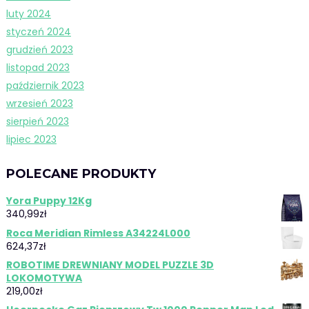
luty 2024
styczeń 2024
grudzień 2023
listopad 2023
październik 2023
wrzesień 2023
sierpień 2023
lipiec 2023
POLECANE PRODUKTY
Yora Puppy 12Kg
340,99
zł
Roca Meridian Rimless A34224L000
624,37
zł
ROBOTIME DREWNIANY MODEL PUZZLE 3D
LOKOMOTYWA
219,00
zł