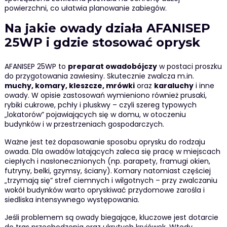
powierzchni, co ułatwia planowanie zabiegów.
Na jakie owady działa AFANISEP
25WP i gdzie stosować oprysk
AFANISEP 25WP to
preparat owadobójczy
w postaci proszku
do przygotowania zawiesiny. Skutecznie zwalcza m.in.
muchy, komary, kleszcze, mrówki
oraz
karaluchy
i inne
owady. W opisie zastosowań wymieniono również prusaki,
rybiki cukrowe, pchły i pluskwy – czyli szereg typowych
„lokatorów” pojawiających się w domu, w otoczeniu
budynków i w przestrzeniach gospodarczych.
Ważne jest też dopasowanie sposobu oprysku do rodzaju
owada. Dla owadów latających zaleca się pracę w miejscach
ciepłych i nasłonecznionych (np. parapety, framugi okien,
futryny, belki, gzymsy, ściany). Komary natomiast częściej
„trzymają się” stref ciemnych i wilgotnych – przy zwalczaniu
wokół budynków warto opryskiwać przydomowe zarośla i
siedliska intensywnego występowania.
Jeśli problemem są owady biegające, kluczowe jest dotarcie
do tras przechodzenia oraz ukrytych kryjówek. Wtedy