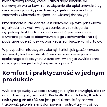
kompaktową formę, która ułatwia dopasowanie do
domowych warunków. To rozwiązanie dla opiekunów, którzy
nie dysponują dużą przestrzenią, a jednocześnie chcą
zapewnić zwierzęciu miejsce „do własnej dyspozycji”.
Przy doborze budki dobrze jest kierować się tym, jak zwierzę
się układa: czy woli zwinięte spanie, czy rozciąga się
wygodniej. Jeśli budka ma odpowiadać preferencjom
czworonoga, warto obserwować jego zachowanie i na tej
podstawie ocenić, czy wybrany rozmiar będzie komfortowy.
W przypadku młodszych zwierząt, takich jak
goldendoodle
szczeniaki
, budka może stać się miejscem oswajania i
spokojnego odpoczynku. Z czasem zwierzęta zwykle same
uczą się, gdzie jest ich „bezpieczny punkt”.
Komfort i praktyczność w jednym
produkcie
Wybierając budę, zwracasz uwagę nie tylko na wygląd, ale też
na codzienną użyteczność.
Buda dla Psa lub kota, Budka
Hobbydog R1: 45×33 cm
jest produktem, który można
traktować jako element domowej infrastruktury — coś, co