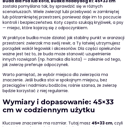
Buda dla Psa lub kota, Budka Hobbydog R1: 45×33 cm
została pomyślana tak, by sprawdzić się w różnych
scenariuszach. Wiele zwierząt lubi przebywać w zamkniętej
lub półzamkniętej przestrzeni, ponieważ daje im to poczucie
kontroli i bezpieczeństwa. Koty często szukają kryjówek, a psy
— miejsc, które kojarzą się z odpoczynkiem.
W praktyce budka może działać jak stabilny punkt w aranżacji
przestrzeni: zwierzak ma swój rewir, a Ty łatwiej utrzymujesz
porządek wokół legowisk i akcesoriów. Dla części opiekunów
ważne jest też to, że buda może stanowić uzupełnienie
innych rozwiązań (np. hamaka dla kota) — zależnie od tego,
jak zwierzę preferuje odpoczynek.
Warto pamiętać, że wybór miejsca dla zwierzęcia ma
znaczenie. Jeśli budka stoi w spokojnym miejscu, bez
przeciągów i nadmiaru bodźców, rośnie szansa, że zwierzę
będzie korzystać z niej regularnie.
Wymiary i dopasowanie: 45×33
cm w codziennym użytku
Kluczowe znaczenie ma rozmiar. Tutaj masz
45×33 cm
, czyli