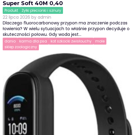
Super Soft 40M 0,40
Produkt
Żyłki plecionki i sznury
22 lipca 2026
by
admin
Dlaczego fluorocarbonowy przypon ma znaczenie podczas
łowienia? W wielu sytuacjach to właśnie przypon decyduje o
skuteczności połowu. Gdy woda jest…
danio
karma dla psa
kot szkocki zwisłouchy
mole
sklep zoologiczny