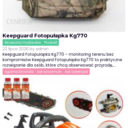
Keepguard Fotopułapka Kg770
Akcesoria myśliwskie
Produkt
22 lipca 2026
by
admin
Keepguard Fotopułapka Kg770 – monitoring terenu bez
kompromisów Keepguard Fotopułapka Kg770 to praktyczne
rozwiązanie dla osób, które chcą obserwować przyrodę,…
agama brodata
kot savannah
kot syberyjski