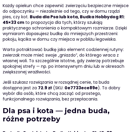
Każdy opiekun chce zapewnić zwierzęciu bezpieczne miejsce
do odpoczynku — niezależnie od tego, czy w domu rządzi
pies, czy kot.
Buda dla Psa lub kota, Budka Hobbydog R1:
45×33 cm
to propozycja dla tych, którzy szukają
praktycznego schronienia o kompaktowym rozmiarze. Dzięki
wymiarom dopasujesz budkę do mniejszych przestrzeni:
pokoju, kącika w domu czy miejsca w pobliżu legowiska.
Warto potraktować budkę jako element codziennej rutyny:
zwierzak może mieć swoje „gniazdo”, do którego wraca z
własnej woli. To szczególnie istotne, gdy zwierzę potrzebuje
spokojnej strefy — np. po intensywnym dniu lub w okresach
zwiększonej wrażliwości.
Jeśli szukasz rozwiązania w rozsądnej cenie, ta buda
dostępna jest za
72.9 zł
(SKU:
0e7733ece89e
). To dobry
wybór dla osób, które chcą zacząć od prostego,
funkcjonalnego rozwiązania, bez przepłacania.
Dla psa i kota — jedna buda,
różne potrzeby