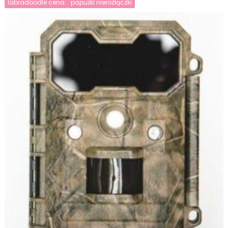
labradoodle cena
papużki nierozłączki