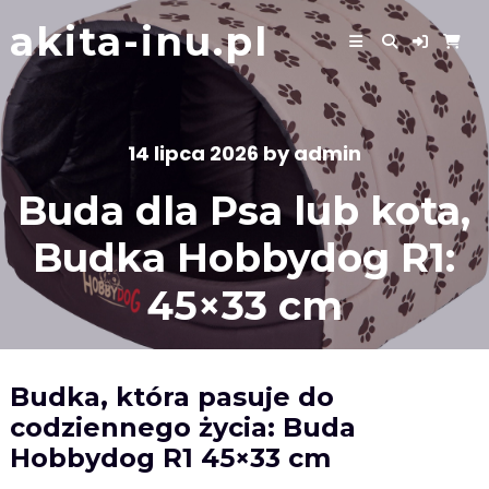
Skip
akita-inu.pl
to
content
14 lipca 2026
by
admin
Buda dla Psa lub kota,
Budka Hobbydog R1:
45×33 cm
Budka, która pasuje do
codziennego życia: Buda
Hobbydog R1 45×33 cm