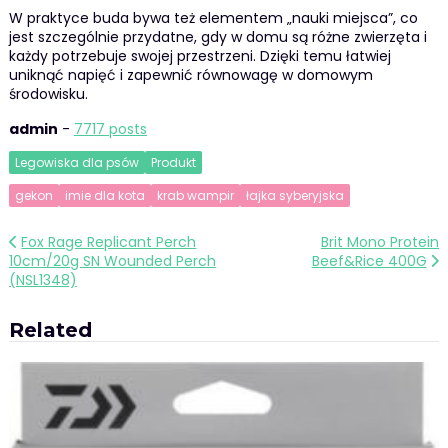
W praktyce buda bywa też elementem „nauki miejsca”, co
jest szczególnie przydatne, gdy w domu są różne zwierzęta i
każdy potrzebuje swojej przestrzeni. Dzięki temu łatwiej
uniknąć napięć i zapewnić równowagę w domowym
środowisku.
admin
-
7717 posts
Legowiska dla psów
Produkt
gekon
imie dla kota
krab wampir
łajka syberyjska
Nawigacja
Fox Rage Replicant Perch
Brit Mono Protein
10cm/20g SN Wounded Perch
Beef&Rice 400G
wpisu
(NSL1348)
Related