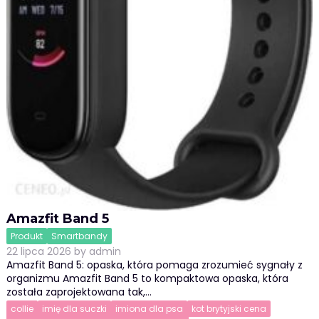
Amazfit Band 5
Produkt
Smartbandy
22 lipca 2026
by
admin
Amazfit Band 5: opaska, która pomaga zrozumieć sygnały z
organizmu Amazfit Band 5 to kompaktowa opaska, która
została zaprojektowana tak,…
collie
imię dla suczki
imiona dla psa
kot brytyjski cena