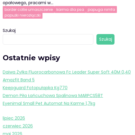
opałowego, pracami w…
border collie umaszczenie
karma dla psa
papuga nimfa
papużki nierozłączki
Szukaj
Szukaj
Ostatnie wpisy
Daiwa Żyłka Fluorocarbonowa Fc Leader Super Soft 40M 0,40
Amazfit Band 5
Keepguard Fotopułapka Kg770
Demon Piła Łańcuchowa Spalinowa MARPCS58T
Eyenimal Small Pet Automat Na Karmę 1,7kg
lipiec 2026
czerwiec 2026
maj 2026