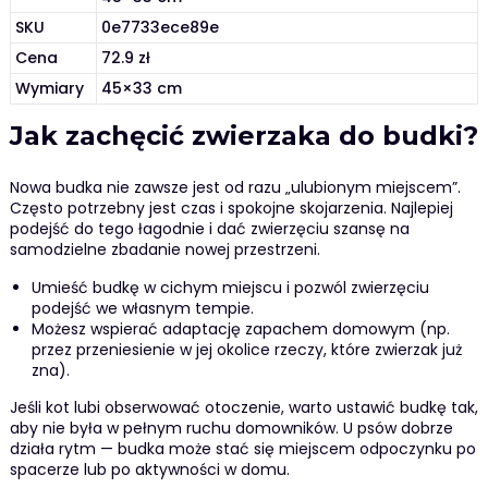
SKU
0e7733ece89e
Cena
72.9 zł
Wymiary
45×33 cm
Jak zachęcić zwierzaka do budki?
Nowa budka nie zawsze jest od razu „ulubionym miejscem”.
Często potrzebny jest czas i spokojne skojarzenia. Najlepiej
podejść do tego łagodnie i dać zwierzęciu szansę na
samodzielne zbadanie nowej przestrzeni.
Umieść budkę w cichym miejscu i pozwól zwierzęciu
podejść we własnym tempie.
Możesz wspierać adaptację zapachem domowym (np.
przez przeniesienie w jej okolice rzeczy, które zwierzak już
zna).
Jeśli kot lubi obserwować otoczenie, warto ustawić budkę tak,
aby nie była w pełnym ruchu domowników. U psów dobrze
działa rytm — budka może stać się miejscem odpoczynku po
spacerze lub po aktywności w domu.