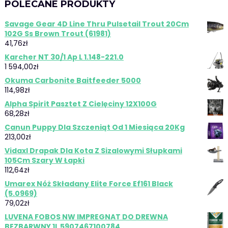
POLECANE PRODUKTY
Savage Gear 4D Line Thru Pulsetail Trout 20Cm
102G Ss Brown Trout (61981)
41,76
zł
Karcher NT 30/1 Ap L 1.148-221.0
1 594,00
zł
Okuma Carbonite Baitfeeder 5000
114,98
zł
Alpha Spirit Pasztet Z Cielęciny 12X100G
68,28
zł
Canun Puppy Dla Szczeniąt Od 1 Miesiąca 20Kg
213,00
zł
Vidaxl Drapak Dla Kota Z Sizalowymi Słupkami
105Cm Szary W Łapki
112,64
zł
Umarex Nóż Składany Elite Force Ef161 Black
(5.0969)
79,02
zł
LUVENA FOBOS NW IMPREGNAT DO DREWNA
BEZBARWNY 1L 5907467100784