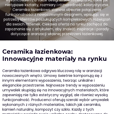
wykończeniem, a także designerskie rozwiązania, takie jak
nietypowe kształty, rozmiary i różnorodność kolorystyczna.
Ceramika łazienkowa stanowi obecnie połączenie
funkcjonalności z nowoczesnym designem, wpisując się w
potrzeby klientów poszukujących kompleksowych rozwiązań
dla swoich łazienek. Ciekawa oferta na rynku zachęca do
zapoznania się z artykułem, aby znaleźć inspiracje i porady
dotyczące aranżacji własnej przestrzeni łazienkowej.
Ceramika łazienkowa:
Innowacyjne materiały na rynku
Ceramika łazienkowa odgrywa kluczową rolę w aranżacji
nowoczesnych wnętrz. Umowy świetnie komponują się z
innymi elementami wyposażenia, tworząc unikalne i
eleganckie przestrzenie. Najnowsze trendy w wyposażeniu
umywalek skupiają się na innowacyjnych materiałach, które
zapewniają nie tylko estetyczny wygląd, ale również wysoką
funkcjonalność. Producenci oferują szeroki wybór umywalek
wykonanych z różnych materiałów, takich jak ceramika,
kamień naturalny, kompozyt czy szkło. Każdy z tych