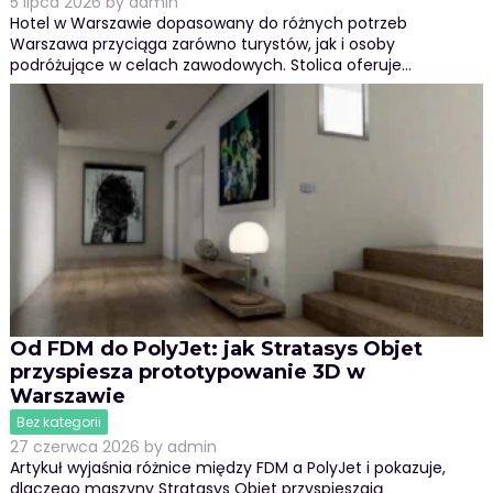
5 lipca 2026
by
admin
Hotel w Warszawie dopasowany do różnych potrzeb
Warszawa przyciąga zarówno turystów, jak i osoby
podróżujące w celach zawodowych. Stolica oferuje…
Od FDM do PolyJet: jak Stratasys Objet
przyspiesza prototypowanie 3D w
Warszawie
Bez kategorii
27 czerwca 2026
by
admin
Artykuł wyjaśnia różnice między FDM a PolyJet i pokazuje,
dlaczego maszyny Stratasys Objet przyspieszają