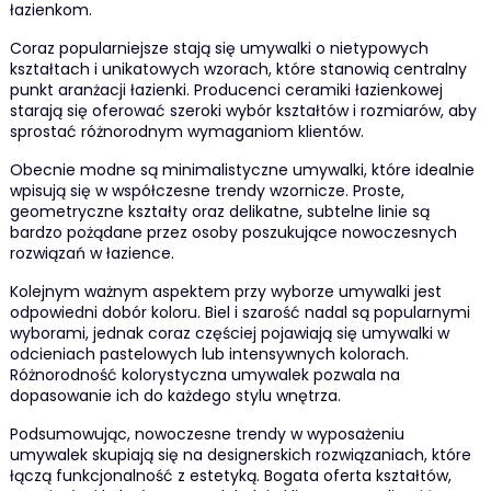
łazienkom.
Coraz popularniejsze stają się umywalki o nietypowych
kształtach i unikatowych wzorach, które stanowią centralny
punkt aranżacji łazienki. Producenci ceramiki łazienkowej
starają się oferować szeroki wybór kształtów i rozmiarów, aby
sprostać różnorodnym wymaganiom klientów.
Obecnie modne są minimalistyczne umywalki, które idealnie
wpisują się w współczesne trendy wzornicze. Proste,
geometryczne kształty oraz delikatne, subtelne linie są
bardzo pożądane przez osoby poszukujące nowoczesnych
rozwiązań w łazience.
Kolejnym ważnym aspektem przy wyborze umywalki jest
odpowiedni dobór koloru. Biel i szarość nadal są popularnymi
wyborami, jednak coraz częściej pojawiają się umywalki w
odcieniach pastelowych lub intensywnych kolorach.
Różnorodność kolorystyczna umywalek pozwala na
dopasowanie ich do każdego stylu wnętrza.
Podsumowując, nowoczesne trendy w wyposażeniu
umywalek skupiają się na designerskich rozwiązaniach, które
łączą funkcjonalność z estetyką. Bogata oferta kształtów,