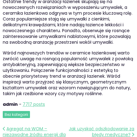
Ostatnie trendy w aranżacji łazienek skupiają się na
nowoczesnych rozwiązaniach w wyposażeniu umywalek, a
ceramika łazienkowa odgrywa w tym procesie kluczową rolę.
Coraz popularniejsze stają się umywalki z cienkimi,
delikatnymi krawędziami, które nadają łazience lekkości i
nowoczesnego charakteru. Ponadto, obserwuje się rosnące
zainteresowanie umywalkami nablatowymi, które pozwalają
na swobodną aranżację przestrzeni wokół umywalki.
Wśród najnowszych trendów w ceramice łazienkowej warto
zwrócić uwagę na rosnącą popularność umywalek z powłoką
antybakteryjną, zapewniającą większe bezpieczeństwo w
użytkowaniu. Połączenie funkcjonalności z estetyką to
obecnie priorytetowy trend w aranżacji łazienek. Wśród
inspiracji warto przyjrzeć się klasycznym, geometrycznym
kształtom umywalek oraz wzorom nawiązującym do natury,
takim jak rzeźbione wzory czy motywy roślinne.
admin
-
7717 posts
Bez kategorii
Nawigacja
Agregat na WOM –
Jak uzyskać odszkodowanie za
niezawodne źródło energii dla
błędy medyczne?