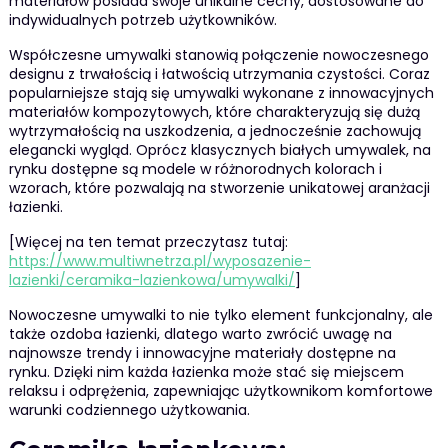
materiałów posiada swoje unikalne cechy, dostosowane do
indywidualnych potrzeb użytkowników.
Współczesne umywalki stanowią połączenie nowoczesnego
designu z trwałością i łatwością utrzymania czystości. Coraz
popularniejsze stają się umywalki wykonane z innowacyjnych
materiałów kompozytowych, które charakteryzują się dużą
wytrzymałością na uszkodzenia, a jednocześnie zachowują
elegancki wygląd. Oprócz klasycznych białych umywalek, na
rynku dostępne są modele w różnorodnych kolorach i
wzorach, które pozwalają na stworzenie unikatowej aranżacji
łazienki.
[Więcej na ten temat przeczytasz tutaj:
https://www.multiwnetrza.pl/wyposazenie-
lazienki/ceramika-lazienkowa/umywalki/
]
Nowoczesne umywalki to nie tylko element funkcjonalny, ale
także ozdoba łazienki, dlatego warto zwrócić uwagę na
najnowsze trendy i innowacyjne materiały dostępne na
rynku. Dzięki nim każda łazienka może stać się miejscem
relaksu i odprężenia, zapewniając użytkownikom komfortowe
warunki codziennego użytkowania.