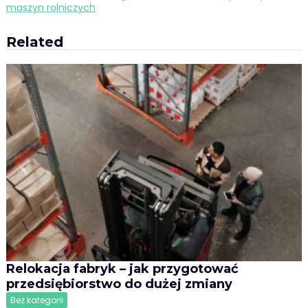
wpisu
maszyn rolniczych
Related
Relokacja fabryk – jak przygotować
przedsiębiorstwo do dużej zmiany
Bez kategorii