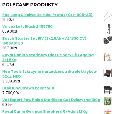
POLECANE PRODUKTY
Poe Lang Cięciwa Do Łuku Protex (Crs-005-A3)
19,90
zł
Valvex Loft Black 2455750
659,00
zł
Bosch Starter Set 18V (2x2,5Ah + AL 1830 CV)
1600A011LD
367,00
zł
Royal Canin Veterinary Diet Urinary S/O Ageing
7+1,5Kg
61,47
zł
Neo Tools Szkrzynia narzędziowa dla elektryków
52cz. NEO
3 309,99
zł
Broil King Crown Pellet 500
7 799,00
zł
Vet Expert Raw Paleo Sterilised Cat Dziczyzna 100g
6,39
zł
Royal Canin German Shepherd 5+Adult 12Kg