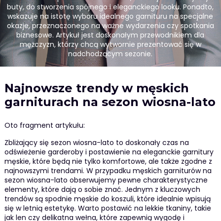
buty, do stworzenia spójnego i eleganckiego looku. Ponadto,
wskazuje na istotę wyboru idealnego garnituru na specjalne
okazje, przeznaczonego na ważne wydarzenia czy spotkania
biznesowe. Artykuł jest doskonałym przewodnikiem dla
mężczyzn, którzy chcą wytwornie prezentować się w
nadchodzącym sezonie.
Najnowsze trendy w męskich
garniturach na sezon wiosna-lato
Oto fragment artykułu:
Zbliżający się sezon wiosna-lato to doskonały czas na
odświeżenie garderoby i postawienie na eleganckie garnitury
męskie, które będą nie tylko komfortowe, ale także zgodne z
najnowszymi trendami. W przypadku męskich garniturów na
sezon wiosna-lato obserwujemy pewne charakterystyczne
elementy, które dają o sobie znać. Jednym z kluczowych
trendów są spodnie męskie do koszuli, które idealnie wpisują
się w letnią estetykę. Warto postawić na lekkie tkaniny, takie
jak len czy delikatna wełna, które zapewnią wygodę i