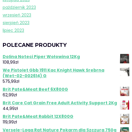
październik 2023
wrzesień 2023
sierpień 2023
lipiec 2023
POLECANE PRODUKTY
Dolina Noteci Piper Wołowina 12Kg
108,99
zł
We Pistolet Gbb 1911 Kac Knight Hawk Srebrna
(Wet-02-002614) G
575,99
zł
Brit Pate&Meat Beef 6X800G
62,99
zł
Brit Care Cat Grain Free Adult Activity Support 2Kg
44,99
zł
Brit Pate&Meat Rabbit 12X800G
119,99
zł
Versele-Laga Rat Nature Pokarm dla Szczura 750g