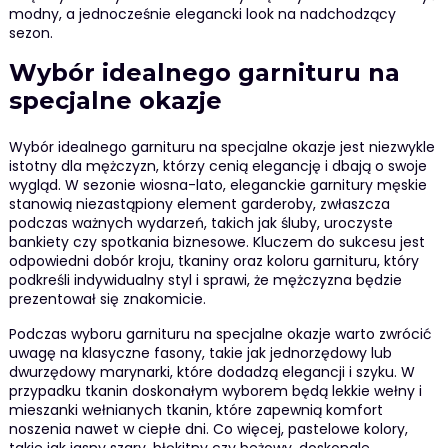
modny, a jednocześnie elegancki look na nadchodzący
sezon.
Wybór idealnego garnituru na
specjalne okazje
Wybór idealnego garnituru na specjalne okazje jest niezwykle
istotny dla mężczyzn, którzy cenią elegancję i dbają o swoje
wygląd. W sezonie wiosna-lato, eleganckie garnitury męskie
stanowią niezastąpiony element garderoby, zwłaszcza
podczas ważnych wydarzeń, takich jak śluby, uroczyste
bankiety czy spotkania biznesowe. Kluczem do sukcesu jest
odpowiedni dobór kroju, tkaniny oraz koloru garnituru, który
podkreśli indywidualny styl i sprawi, że mężczyzna będzie
prezentował się znakomicie.
Podczas wyboru garnituru na specjalne okazje warto zwrócić
uwagę na klasyczne fasony, takie jak jednorzędowy lub
dwurzędowy marynarki, które dodadzą elegancji i szyku. W
przypadku tkanin doskonałym wyborem będą lekkie wełny i
mieszanki wełnianych tkanin, które zapewnią komfort
noszenia nawet w ciepłe dni. Co więcej, pastelowe kolory,