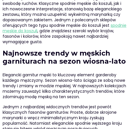
swobodę ruchów. Klasyczne spodnie męskie do koszuli, jak i
ich nowoczesne interpretacje, stanowią bazę eleganckiego
zestawu, który można uzupełnić wykwintną marynarką czy
dopasowanym żakietem. Jednym z polecanych sklepów
oferujących tego typu spodnie męskie do koszuli jest
spodnie
męskie do koszuli
, gdzie znajdziesz szeroki wybór krojów,
fasonów i kolorów, które zaspokoją nawet najbardziej
wymagające gusta.
Najnowsze trendy w męskich
garniturach na sezon wiosna-lato
Elegancki garnitur męski to kluczowy element garderoby
każdego mężczyzny. Sezon wiosna-lato ściąga ze sobą nowe
trendy i zmiany w modzie męskiej. W najnowszych kolekcjach
możemy zauważyć kilka charakterystycznych trendów, które
zdominują modę męską na ten sezon.
Jednym z najbardziej widocznych trendów jest powrót
klasycznych fasonów garniturów. Proste, dobrze skrojone
marynarki o wręcz minimalistycznym kroju zyskują
popularność. Natomiast eleganckie spodnie węższego kroju
stają się hitem wśród mężczyzn poszukujących