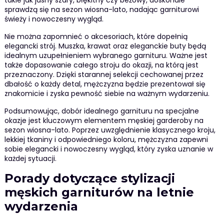
takie jak jasny szary, błękitny czy beżowy, doskonale
sprawdzą się na sezon wiosna-lato, nadając garniturowi
świeży i nowoczesny wygląd.
Nie można zapomnieć o akcesoriach, które dopełnią
elegancki strój. Muszka, krawat oraz eleganckie buty będą
idealnym uzupełnieniem wybranego garnituru. Ważne jest
także dopasowanie całego stroju do okazji, na którą jest
przeznaczony. Dzięki starannej selekcji cechowanej przez
dbałość o każdy detal, mężczyzna będzie prezentował się
znakomicie i zyska pewność siebie na ważnym wydarzeniu.
Podsumowując, dobór idealnego garnituru na specjalne
okazje jest kluczowym elementem męskiej garderoby na
sezon wiosna-lato. Poprzez uwzględnienie klasycznego kroju,
lekkiej tkaniny i odpowiedniego koloru, mężczyzna zapewni
sobie elegancki i nowoczesny wygląd, który zyska uznanie w
każdej sytuacji.
Porady dotyczące stylizacji
męskich garniturów na letnie
wydarzenia