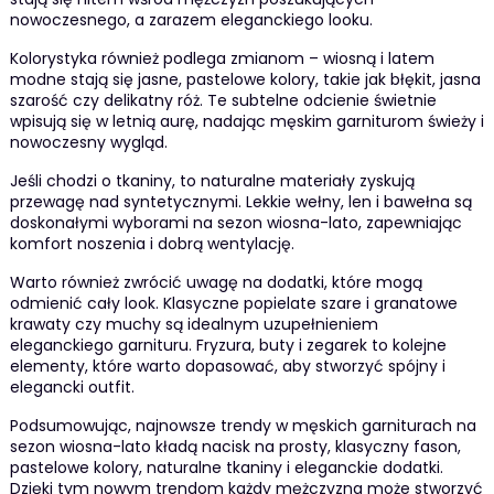
nowoczesnego, a zarazem eleganckiego looku.
Kolorystyka również podlega zmianom – wiosną i latem
modne stają się jasne, pastelowe kolory, takie jak błękit, jasna
szarość czy delikatny róż. Te subtelne odcienie świetnie
wpisują się w letnią aurę, nadając męskim garniturom świeży i
nowoczesny wygląd.
Jeśli chodzi o tkaniny, to naturalne materiały zyskują
przewagę nad syntetycznymi. Lekkie wełny, len i bawełna są
doskonałymi wyborami na sezon wiosna-lato, zapewniając
komfort noszenia i dobrą wentylację.
Warto również zwrócić uwagę na dodatki, które mogą
odmienić cały look. Klasyczne popielate szare i granatowe
krawaty czy muchy są idealnym uzupełnieniem
eleganckiego garnituru. Fryzura, buty i zegarek to kolejne
elementy, które warto dopasować, aby stworzyć spójny i
elegancki outfit.
Podsumowując, najnowsze trendy w męskich garniturach na
sezon wiosna-lato kładą nacisk na prosty, klasyczny fason,
pastelowe kolory, naturalne tkaniny i eleganckie dodatki.
Dzięki tym nowym trendom każdy mężczyzna może stworzyć