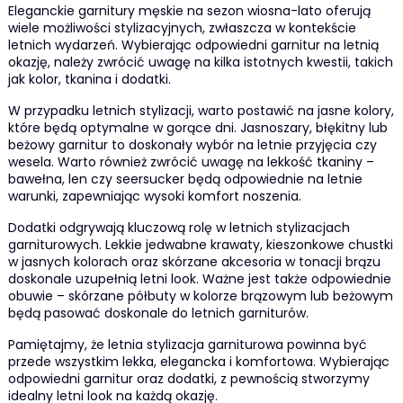
Eleganckie garnitury męskie na sezon wiosna-lato oferują
wiele możliwości stylizacyjnych, zwłaszcza w kontekście
letnich wydarzeń. Wybierając odpowiedni garnitur na letnią
okazję, należy zwrócić uwagę na kilka istotnych kwestii, takich
jak kolor, tkanina i dodatki.
W przypadku letnich stylizacji, warto postawić na jasne kolory,
które będą optymalne w gorące dni. Jasnoszary, błękitny lub
beżowy garnitur to doskonały wybór na letnie przyjęcia czy
wesela. Warto również zwrócić uwagę na lekkość tkaniny –
bawełna, len czy seersucker będą odpowiednie na letnie
warunki, zapewniając wysoki komfort noszenia.
Dodatki odgrywają kluczową rolę w letnich stylizacjach
garniturowych. Lekkie jedwabne krawaty, kieszonkowe chustki
w jasnych kolorach oraz skórzane akcesoria w tonacji brązu
doskonale uzupełnią letni look. Ważne jest także odpowiednie
obuwie – skórzane półbuty w kolorze brązowym lub beżowym
będą pasować doskonale do letnich garniturów.
Pamiętajmy, że letnia stylizacja garniturowa powinna być
przede wszystkim lekka, elegancka i komfortowa. Wybierając
odpowiedni garnitur oraz dodatki, z pewnością stworzymy
idealny letni look na każdą okazję.