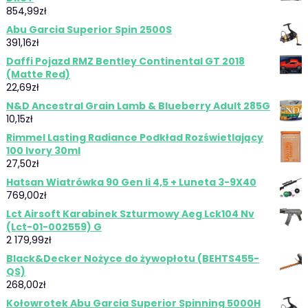
854,99
zł
Abu Garcia Superior Spin 2500S
391,16
zł
Daffi Pojazd RMZ Bentley Continental GT 2018
(Matte Red)
22,69
zł
N&D Ancestral Grain Lamb & Blueberry Adult 285G
10,15
zł
Rimmel Lasting Radiance Podkład Rozświetlający
100 Ivory 30ml
27,50
zł
Hatsan Wiatrówka 90 Gen Ii 4,5 + Luneta 3-9X40
769,00
zł
Lct Airsoft Karabinek Szturmowy Aeg Lck104 Nv
(Lct-01-002559) G
2 179,99
zł
Black&Decker Nożyce do żywopłotu (BEHTS455-
QS)
268,00
zł
Kołowrotek Abu Garcia Superior Spinning 5000H