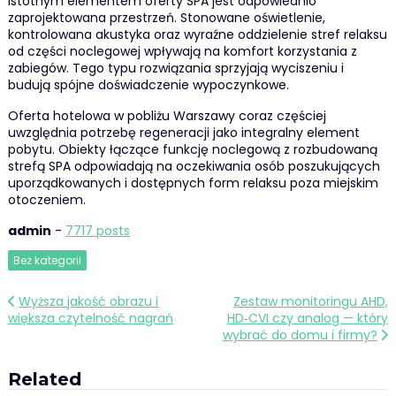
Istotnym elementem oferty SPA jest odpowiednio
zaprojektowana przestrzeń. Stonowane oświetlenie,
kontrolowana akustyka oraz wyraźne oddzielenie stref relaksu
od części noclegowej wpływają na komfort korzystania z
zabiegów. Tego typu rozwiązania sprzyjają wyciszeniu i
budują spójne doświadczenie wypoczynkowe.
Oferta hotelowa w pobliżu Warszawy coraz częściej
uwzględnia potrzebę regeneracji jako integralny element
pobytu. Obiekty łączące funkcję noclegową z rozbudowaną
strefą SPA odpowiadają na oczekiwania osób poszukujących
uporządkowanych i dostępnych form relaksu poza miejskim
otoczeniem.
admin
-
7717 posts
Bez kategorii
Nawigacja
Wyższa jakość obrazu i
Zestaw monitoringu AHD,
większa czytelność nagrań
HD‑CVI czy analog — który
wpisu
wybrać do domu i firmy?
Related