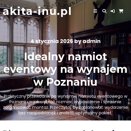
Skip
akita-inu.pl
to
content
4 stycznia 2026
by
admin
Idealny namiot
eventowy na wynajem
w Poznaniu
Praktyczny przewodnik po wynajmie namiotu eventowego w
Poznaniu — jak wybrać rozmiar, wyposażenie i sprawnie
zorganizować montaż. Przeczytaj, by zaplanować wydarzenie
bez niespodzianek i znaleźć optymalny pakiet.