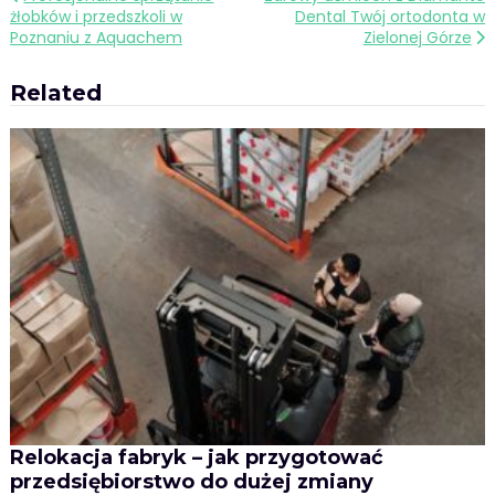
żłobków i przedszkoli w
Dental Twój ortodonta w
wpisu
Poznaniu z Aquachem
Zielonej Górze
Related
Relokacja fabryk – jak przygotować
przedsiębiorstwo do dużej zmiany