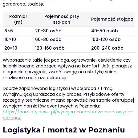
garderoba, toaletę.
Rozmiar
Pojemność przy
Pojemność stojąca
(m)
stołach
6×6
20-30 osób
40-50 osób
10×10
60-80 osób
100-120 osób
20×10
120-160 osób
200-240 osób
Wyposażenie takie jak podłoga, ogrzewanie, oświetlenie czy
ścianki boczne znacząco wpływa na komfort. Jeśli planujesz
eleganckie przyjęcie, zwróć uwagę na estetykę ścian i
możliwość montażu dekoracji.
Dobrze zaplanowana logistyka i współpraca z firmą
wynajmującą upraszcza cały proces. Przykładowe oferty i
szczegóły techniczne można sprawdzić na stronie oferującej
wynajem namiotów eventowych w Poznaniu:
https://namioty.nowit.pl/wynajem-namiotow-eventowych-
poznan/
.
Logistyka i montaż w Poznaniu