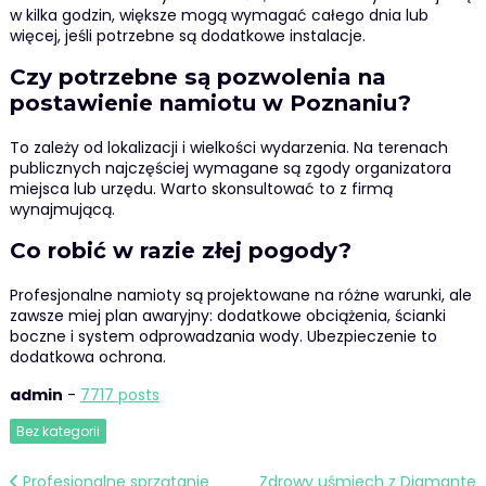
w kilka godzin, większe mogą wymagać całego dnia lub
więcej, jeśli potrzebne są dodatkowe instalacje.
Czy potrzebne są pozwolenia na
postawienie namiotu w Poznaniu?
To zależy od lokalizacji i wielkości wydarzenia. Na terenach
publicznych najczęściej wymagane są zgody organizatora
miejsca lub urzędu. Warto skonsultować to z firmą
wynajmującą.
Co robić w razie złej pogody?
Profesjonalne namioty są projektowane na różne warunki, ale
zawsze miej plan awaryjny: dodatkowe obciążenia, ścianki
boczne i system odprowadzania wody. Ubezpieczenie to
dodatkowa ochrona.
admin
-
7717 posts
Bez kategorii
Nawigacja
Profesjonalne sprzątanie
Zdrowy uśmiech z Diamante