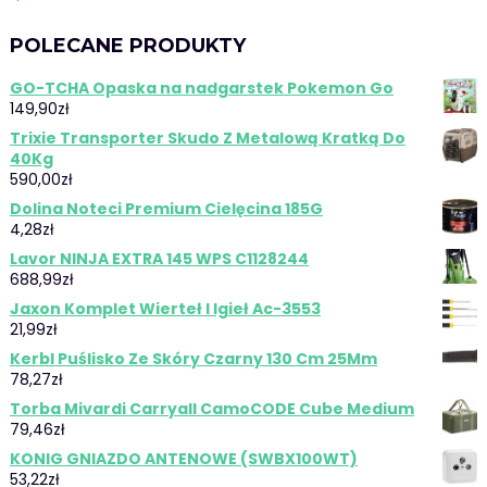
POLECANE PRODUKTY
GO-TCHA Opaska na nadgarstek Pokemon Go
149,90
zł
Trixie Transporter Skudo Z Metalową Kratką Do
40Kg
590,00
zł
Dolina Noteci Premium Cielęcina 185G
4,28
zł
Lavor NINJA EXTRA 145 WPS C1128244
688,99
zł
Jaxon Komplet Wierteł I Igieł Ac-3553
21,99
zł
Kerbl Puślisko Ze Skóry Czarny 130 Cm 25Mm
78,27
zł
Torba Mivardi Carryall CamoCODE Cube Medium
79,46
zł
KONIG GNIAZDO ANTENOWE (SWBX100WT)
53,22
zł