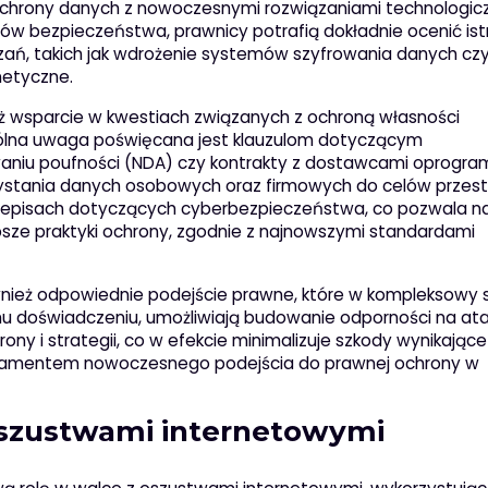
ochrony danych z nowoczesnymi rozwiązaniami technologic
tów bezpieczeństwa, prawnicy potrafią dokładnie ocenić ist
zań, takich jak wdrożenie systemów szyfrowania danych cz
netyczne.
ież wsparcie w kwestiach związanych z ochroną własności
gólna uwaga poświęcana jest klauzulom dotyczącym
aniu poufności (NDA) czy kontrakty z dostawcami oprogr
zystania danych osobowych oraz firmowych do celów przes
rzepisach dotyczących cyberbezpieczeństwa, co pozwala n
sze praktyki ochrony, zgodnie z najnowszymi standardami
również odpowiednie podejście prawne, które w kompleksowy
emu doświadczeniu, umożliwiają budowanie odporności na ata
ony i strategii, co w efekcie minimalizuje szkody wynikające
undamentem nowoczesnego podejścia do prawnej ochrony w
szustwami internetowymi