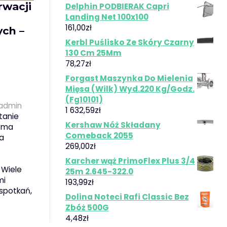
rwacji
Delphin PODBIERAK Capri
Landing Net 100x100
161,00
zł
ych –
Kerbl Puślisko Ze Skóry Czarny
130 Cm 25Mm
78,27
zł
Forgast Maszynka Do Mielenia
Mięsa (Wilk) Wyd.220 Kg/Godz.
(Fg10101)
admin
1 632,59
zł
tanie
Kershaw Nóż Składany
j ma
Comeback 2055
la
269,00
zł
Karcher wąż PrimoFlex Plus 3/4
 Wiele
25m 2.645-322.0
mi
193,99
zł
spotkań,
Dolina Noteci Rafi Classic Bez
Zbóż 500G
4,48
zł