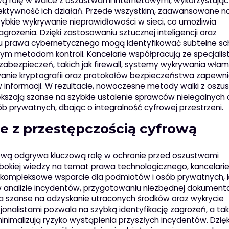
wą rolę w walce z oszustwami internetowymi, wykorzystując
ektywność ich działań. Przede wszystkim, zaawansowane n
ybkie wykrywanie nieprawidłowości w sieci, co umożliwia
rożenia. Dzięki zastosowaniu sztucznej inteligencji oraz
esu prawa cybernetycznego mogą identyfikować subtelne s
m metodom kontroli. Kancelarie współpracują ze specjalist
bezpieczeń, takich jak firewall, systemy wykrywania wła
wanie kryptografii oraz protokołów bezpieczeństwa zapewn
w informacji. W rezultacie, nowoczesne metody walki z osz
ększają szanse na szybkie ustalenie sprawców nielegalnych 
ób prywatnych, dbając o integralność cyfrowej przestrzeni.
ce z przestępczością cyfrową
rową odgrywa kluczową rolę w ochronie przed oszustwami
ębokiej wiedzy na temat prawa technologicznego, kancelari
ą kompleksowe wsparcie dla podmiotów i osób prywatnych, 
 analizie incydentów, przygotowaniu niezbędnej dokumenta
za szanse na odzyskanie utraconych środków oraz wykrycie
nalistami pozwala na szybką identyfikację zagrożeń, a ta
inimalizują ryzyko wystąpienia przyszłych incydentów. Dzięk