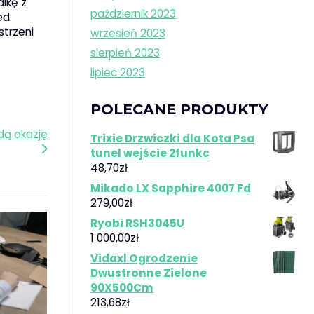
lkę z
październik 2023
ed
strzeni
wrzesień 2023
sierpień 2023
lipiec 2023
POLECANE PRODUKTY
dą okazję
Trixie Drzwiczki dla Kota Psa
tunel wejście 2funkc
48,70
zł
Mikado LX Sapphire 4007 Fd
279,00
zł
Ryobi RSH3045U
1 000,00
zł
Vidaxl Ogrodzenie
Dwustronne Zielone
90X500Cm
213,68
zł