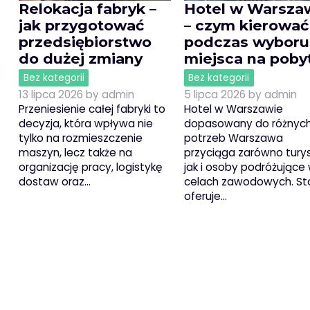
Relokacja fabryk –
Hotel w Warsza
jak przygotować
– czym kierować
przedsiębiorstwo
podczas wyboru
do dużej zmiany
miejsca na poby
Bez kategorii
Bez kategorii
13 lipca 2026
by
admin
5 lipca 2026
by
admin
Przeniesienie całej fabryki to
Hotel w Warszawie
decyzja, która wpływa nie
dopasowany do różnyc
tylko na rozmieszczenie
potrzeb Warszawa
maszyn, lecz także na
przyciąga zarówno tury
organizację pracy, logistykę
jak i osoby podróżujące
dostaw oraz…
celach zawodowych. Sto
oferuje…