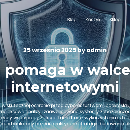
Blog
Koszyk
Sklep
25 września 2025
by
admin
ia pomaga w walce
internetowymi
ch w skutecznej ochronie przed cyberoszustwami, podkreślaj
ompleksowe analizy i zaawansowane systemy zabezpieczeń um
kłady współpracy z ekspertami IT oraz wykorzystania sztuczn
ści artykułu, aby poznać praktyczne strategie budowania