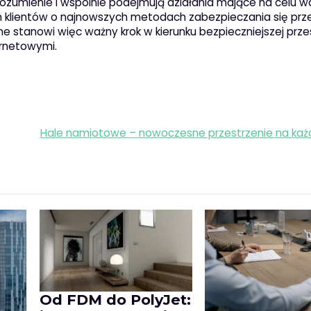
rozumienie i wspólnie podejmują działania mające na celu wa
h klientów o najnowszych metodach zabezpieczania się prz
 stanowi więc ważny krok w kierunku bezpieczniejszej prze
ernetowymi.
Hale namiotowe – nowoczesne przestrzenie na każ
Od FDM do PolyJet: