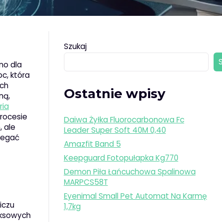
Szukaj
no dla
c, która
ych
Ostatnie wpisy
ną,
ria
procesie
Daiwa Żyłka Fluorocarbonowa Fc
 ale
Leader Super Soft 40M 0,40
iegać
Amazfit Band 5
Keepguard Fotopułapka Kg770
Demon Piła Łańcuchowa Spalinowa
MARPCS58T
Eyenimal Small Pet Automat Na Karmę
iczu
1,7kg
eksowych