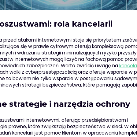
szustwami: rola kancelarii
a przed atakami internetowymi staje się priorytetem zarów
cjalizujące się w prawie cyfrowym oferują kompleksową pomo
nnych i wdrażaniu strategii minimalizujących ryzyko przyszł
 oszustw internetowych mogą liczyć na fachową pomoc praw
powiednich zabezpieczeń. Warto zwrócić uwagę na
kancela
ach walki z cyberprzestępczością oraz oferuje wsparcie w 
wne to bowiem nie tylko wsparcie w postępowaniu sądowym,
inowych strategii bezpieczeństwa, które pomagają zapob
e strategie i narzędzia ochrony
szustwami internetowymi, oferując przedsiębiorstwom i
ie prawne, które zwiększają bezpieczeństwo w sieci. W obl
zadań kancelarii jest pomoc klientom w opracowaniu kompl