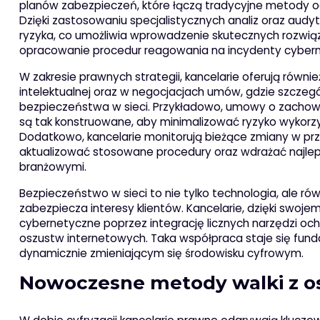
planów zabezpieczeń, które łączą tradycyjne metody 
Dzięki zastosowaniu specjalistycznych analiz oraz audy
ryzyka, co umożliwia wprowadzenie skutecznych rozwią
opracowanie procedur reagowania na incydenty cyber
W zakresie prawnych strategii, kancelarie oferują równ
intelektualnej oraz w negocjacjach umów, gdzie szcze
bezpieczeństwa w sieci. Przykładowo, umowy o zachow
są tak konstruowane, aby minimalizować ryzyko wykor
Dodatkowo, kancelarie monitorują bieżące zmiany w p
aktualizować stosowane procedury oraz wdrażać najlep
branżowymi.
Bezpieczeństwo w sieci to nie tylko technologia, ale 
zabezpiecza interesy klientów. Kancelarie, dzięki swoj
cybernetyczne poprzez integrację licznych narzędzi ochr
oszustw internetowych. Taka współpraca staje się f
dynamicznie zmieniającym się środowisku cyfrowym.
Nowoczesne metody walki z o