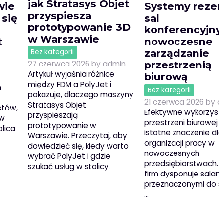
jak Stratasys Objet
wie
Systemy reze
przyspiesza
 się
sal
prototypowanie 3D
konferencyjn
w Warszawie
t
nowoczesne
zarządzanie
Bez kategorii
przestrzenią
27 czerwca 2026
by
admin
Artykuł wyjaśnia różnice
biurową
między FDM a PolyJet i
h
Bez kategorii
pokazuje, dlaczego maszyny
21 czerwca 2026
by
Stratasys Objet
stów,
Efektywne wykorzys
przyspieszają
 w
przestrzeni biurowe
prototypowanie w
lica
istotne znaczenie d
Warszawie. Przeczytaj, aby
organizacji pracy w
dowiedzieć się, kiedy warto
nowoczesnych
wybrać PolyJet i gdzie
przedsiębiorstwach.
szukać usług w stolicy.
firm dysponuje sala
przeznaczonymi do 
…