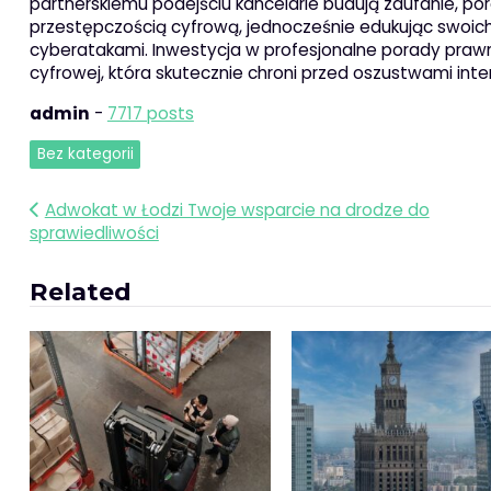
partnerskiemu podejściu kancelarie budują zaufanie, po
przestępczością cyfrową, jednocześnie edukując swoic
cyberatakami. Inwestycja w profesjonalne porady prawne
cyfrowej, która skutecznie chroni przed oszustwami int
admin
-
7717 posts
Bez kategorii
Nawigacja
Adwokat w Łodzi Twoje wsparcie na drodze do
sprawiedliwości
wpisu
Related