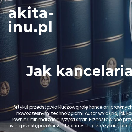
Skip
akita-
to
content
inu.pl
Jak kancelar
Artykuł przedstawia kluczową rolę kancelarii prawny
nowoczesnymi technologiami. Autor wyjaśnia, jak k
również minimalizację ryzyka strat. Przedstawione przy
cyberprzestępczości. Zachęcamy do przeczytania cało