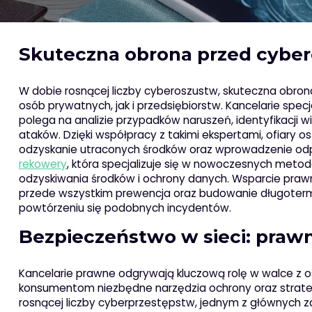
Skuteczna obrona przed cybero
W dobie rosnącej liczby cyberoszustw, skuteczna obron
osób prywatnych, jak i przedsiębiorstw. Kancelarie spe
polega na analizie przypadków naruszeń, identyfikacji wi
ataków. Dzięki współpracy z takimi ekspertami, ofiary
odzyskanie utraconych środków oraz wprowadzenie od
rekowery
, która specjalizuje się w nowoczesnych metod
odzyskiwania środków i ochrony danych. Wsparcie pra
przede wszystkim prewencja oraz budowanie długoterm
powtórzeniu się podobnych incydentów.
Bezpieczeństwo w sieci: prawn
Kancelarie prawne odgrywają kluczową rolę w walce z o
konsumentom niezbędne narzędzia ochrony oraz strateg
rosnącej liczby cyberprzestępstw, jednym z głównych 