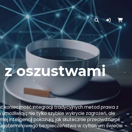
 z oszustwami
ąc konieczność integracji tradycyjnych metod prawa z
ożliwiają nie tylko szybkie wykrycie zagrożeń, ale
ej inteligencji pokazują, jak skutecznie przeciwdziałać
 długoterminowego bezpieczeństwa w cyfrowym świecie.