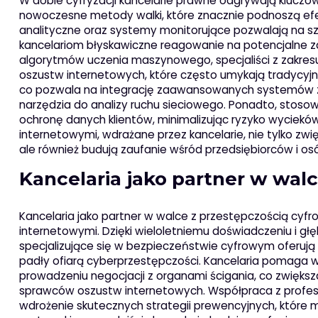
W dobie cyfryzacji kancelarie prawne odgrywają kluczo
nowoczesne metody walki, które znacznie podnoszą ef
analityczne oraz systemy monitorujące pozwalają na sz
kancelariom błyskawiczne reagowanie na potencjalne zag
algorytmów uczenia maszynowego, specjaliści z zakr
oszustw internetowych, które często umykają tradycyjny
co pozwala na integrację zaawansowanych systemów za
narzędzia do analizy ruchu sieciowego. Ponadto, stoso
ochronę danych klientów, minimalizując ryzyko wyciekó
internetowymi, wdrażane przez kancelarie, nie tylko zwi
ale również budują zaufanie wśród przedsiębiorców i os
Kancelaria jako partner w wal
Kancelaria jako partner w walce z przestępczością cyf
internetowymi. Dzięki wieloletniemu doświadczeniu i gł
specjalizujące się w bezpieczeństwie cyfrowym oferuj
padły ofiarą cyberprzestępczości. Kancelaria pomaga w
prowadzeniu negocjacji z organami ścigania, co zwięks
sprawców oszustw internetowych. Współpraca z profesjo
wdrożenie skutecznych strategii prewencyjnych, które m