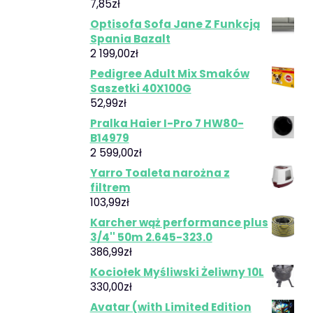
7,85
zł
Optisofa Sofa Jane Z Funkcją
Spania Bazalt
2 199,00
zł
Pedigree Adult Mix Smaków
Saszetki 40X100G
52,99
zł
Pralka Haier I-Pro 7 HW80-
B14979
2 599,00
zł
Yarro Toaleta narożna z
filtrem
103,99
zł
Karcher wąż performance plus
3/4'' 50m 2.645-323.0
386,99
zł
Kociołek Myśliwski Żeliwny 10L
330,00
zł
Avatar (with Limited Edition