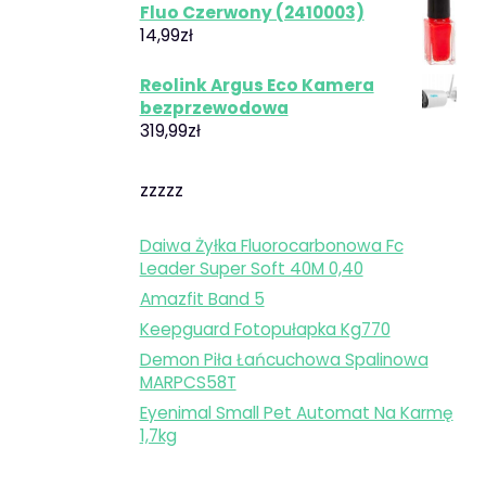
Fluo Czerwony (2410003)
14,99
zł
Reolink Argus Eco Kamera
bezprzewodowa
319,99
zł
zzzzz
Daiwa Żyłka Fluorocarbonowa Fc
Leader Super Soft 40M 0,40
Amazfit Band 5
Keepguard Fotopułapka Kg770
Demon Piła Łańcuchowa Spalinowa
MARPCS58T
Eyenimal Small Pet Automat Na Karmę
1,7kg