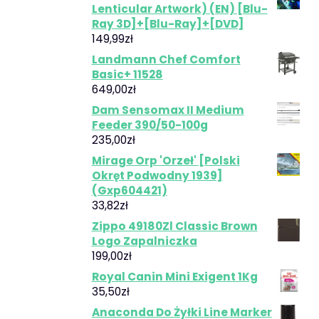
Lenticular Artwork) (EN) [Blu-
Ray 3D]+[Blu-Ray]+[DVD]
149,99
zł
Landmann Chef Comfort
Basic+ 11528
649,00
zł
Dam Sensomax II Medium
Feeder 390/50-100g
235,00
zł
Mirage Orp 'Orzeł' [Polski
Okręt Podwodny 1939]
(Gxp604421)
33,82
zł
Zippo 49180Zl Classic Brown
Logo Zapalniczka
199,00
zł
Royal Canin Mini Exigent 1Kg
35,50
zł
Anaconda Do Żyłki Line Marker