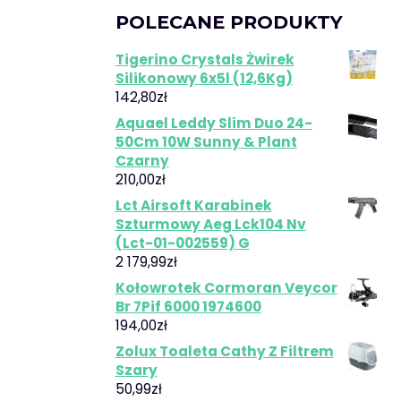
POLECANE PRODUKTY
Tigerino Crystals Żwirek
Silikonowy 6x5l (12,6Kg)
142,80
zł
Aquael Leddy Slim Duo 24-
50Cm 10W Sunny & Plant
Czarny
210,00
zł
Lct Airsoft Karabinek
Szturmowy Aeg Lck104 Nv
(Lct-01-002559) G
2 179,99
zł
Kołowrotek Cormoran Veycor
Br 7Pif 6000 1974600
194,00
zł
Zolux Toaleta Cathy Z Filtrem
Szary
50,99
zł