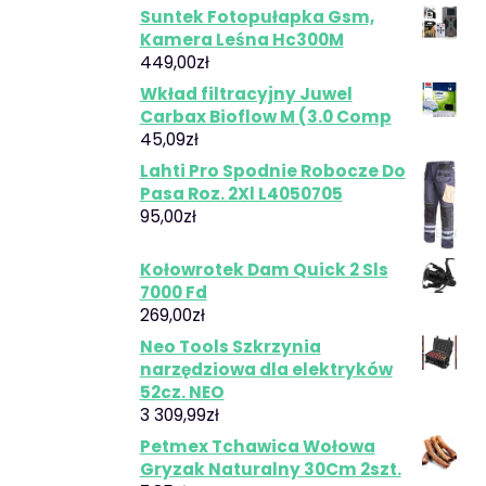
Suntek Fotopułapka Gsm,
Kamera Leśna Hc300M
449,00
zł
Wkład filtracyjny Juwel
Carbax Bioflow M (3.0 Comp
45,09
zł
Lahti Pro Spodnie Robocze Do
Pasa Roz. 2Xl L4050705
95,00
zł
Kołowrotek Dam Quick 2 Sls
7000 Fd
269,00
zł
Neo Tools Szkrzynia
narzędziowa dla elektryków
52cz. NEO
3 309,99
zł
Petmex Tchawica Wołowa
Gryzak Naturalny 30Cm 2szt.