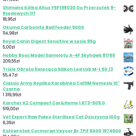
Shimano Kółka Altus Y5Ft98030 Do Przerzutek 9-
Rzędowych 11T
18,95
zł
Okuma Carbonite Baitfeeder 5000
114,98
zł
Royal Canin Digest Sensitive w sosie 85g
5,00
zł
Hobby Boss Model Samolotu A-4F Skyhawk 81765
209,55
zł
Trixie Obroża Świecąca Silikon Led Usb M-L 50 /3
55,47
zł
Classic Army Replika Karabinka Ca111M Nemesis 10"
Czarna
1 319,99
zł
Karcher K2 Compact Car&Home 1.673-509.0
519,00
zł
Vet Expert Raw Paleo Sterilised Cat Dziczyzna 100g
6,39
zł
Kołowrotek Cormoran Veycor Br 7Pif 6000 1974600