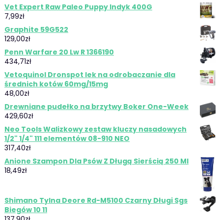
Vet Expert Raw Paleo Puppy Indyk 400G
7,99
zł
Graphite 59G522
129,00
zł
Penn Warfare 20 Lw R 1366190
434,71
zł
Vetoquinol Dronspot lek na odrobaczanie dla
średnich kotów 60mg/15mg
48,00
zł
Drewniane pudełko na brzytwy Boker One-Week
429,60
zł
Neo Tools Walizkowy zestaw kluczy nasadowych
1/2" 1/4" 111 elementów 08-910 NEO
317,40
zł
Anione Szampon Dla Psów Z Długą Sierścią 250 Ml
18,49
zł
Shimano Tylna Deore Rd-M5100 Czarny Długi Sgs
Biegów 10 11
137,90
zł