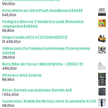
561,00
zł
Intex Materac Ultra Plush Headboard 64448
545,00
zł
Pedigree Biscrok 3 Smaki Kurczak Wołowina
Jagnięcina 6X500G
66,80
zł
Stiga Combi 2072 H (2T0210481/ST1)
13 499,00
zł
Odkurzacz Do Popiołu Kominkowy Przemysłowy
2000W
218,00
zł
Buty Nike Air Force 1 Mid All White - 315123-111
499,00
zł
Nitecore Um2 Czarny
89,96
zł
Keter Domek narzędziowy Darwin 4x6
1 634,40
zł
Gunbroker Wabik Na Wrony I Inne Krukowate Krc01
68,00
zł