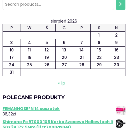
sierpień 2026
P
W
Ś
C
P
S
N
1
2
3
4
5
6
7
8
9
10
11
12
13
14
15
16
17
18
19
20
21
22
23
24
25
26
27
28
29
30
31
« lip
POLECANE PRODUKTY
FEMANNOSE®N 14 saszetek
36,32
zł
Shimano Fc R7000 105 Korba Szosowa Hollowtech Ii
50X34 172.5Mm (ifcr7000dx04l)