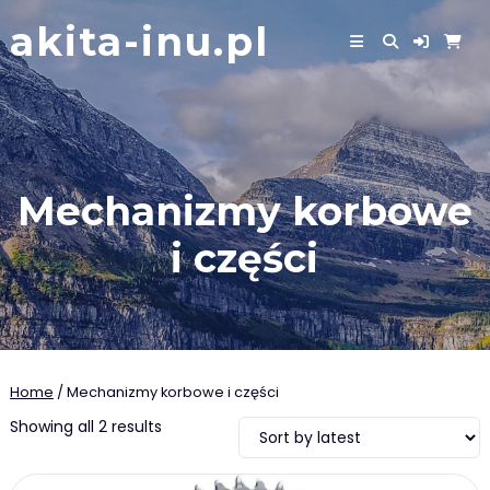
Skip
akita-inu.pl
to
content
Mechanizmy korbowe
i części
Home
/ Mechanizmy korbowe i części
Showing all 2 results