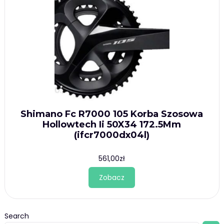
Shimano Fc R7000 105 Korba Szosowa
Hollowtech Ii 50X34 172.5Mm
(ifcr7000dx04l)
561,00
zł
Zobacz
Search