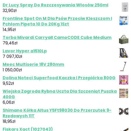
Dr Lucy Spray Do Rozczesywania Włosów 250ml
32,90
zł
Frontline Spot On M Dla Psów Przeciw Kleszczom I
Pchłom Pipeta 10 Do 20Kg 1Szt
14,95
zł
Torba Mivardi Carryall CamoCODE Cube Medium
79,46
zł
Lavor Hyper a1510Lp
7 097,10
zł
Meec Multiserie 18V 280mm
1 050,00
zł
Dolina Noteci Superfood Kaczka I Przepiórka 800G
9,52
zł
Wiejska Zagroda Rybna Uczta Dla Szczeniąt Puszka
400G
6,06
zł
Shimano Kółka Altus Y5Ft98030 Do Przerzutek 9-
Rzędowych 11T
18,95
zł
Fiskars Xact (1027043)