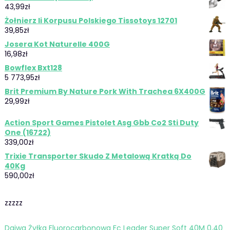
43,99
zł
Żołnierz Ii Korpusu Polskiego Tissotoys 12701
39,85
zł
Josera Kot Naturelle 400G
16,98
zł
Bowflex Bxt128
5 773,95
zł
Brit Premium By Nature Pork With Trachea 6X400G
29,99
zł
Action Sport Games Pistolet Asg Gbb Co2 Sti Duty
One (16722)
339,00
zł
Trixie Transporter Skudo Z Metalową Kratką Do
40Kg
590,00
zł
zzzzz
Daiwa Żyłka Fluorocarbonowa Fc Leader Super Soft 40M 0,40