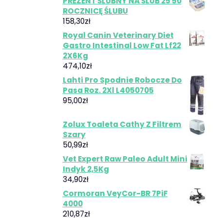
PREZENT ŚLUBNY NA ŚLUB 25 50
ROCZNICĘ ŚLUBU
158,30
zł
Royal Canin Veterinary Diet
Gastro Intestinal Low Fat Lf22
2X6Kg
474,10
zł
Lahti Pro Spodnie Robocze Do
Pasa Roz. 2Xl L4050705
95,00
zł
Zolux Toaleta Cathy Z Filtrem
Szary
50,99
zł
Vet Expert Raw Paleo Adult Mini
Indyk 2,5Kg
34,90
zł
Cormoran VeyCor-BR 7PiF
4000
210,87
zł