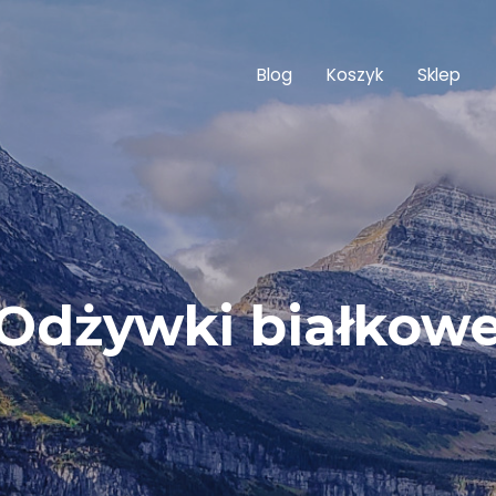
Blog
Koszyk
Sklep
Odżywki białkow