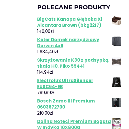
POLECANE PRODUKTY
BigCats Kanapa Głęboka Xl
Alcantara Brown (bkg2217)
140,00
zł
Keter Domek narzędziowy
Darwin 4x6
1 634,40
zł
Skrzyżowanie K30 z podsypką,
skala H0, Piko 55441
114,94
zł
Electrolux UltraSilencer
EUSC64-EB
799,99
zł
Bosch Zamo III Premium
0603672700
210,00
zł
Dolina Noteci Premium Bogata
W Indyka 10X800G