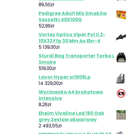
89,50
zł
Pedigree Adult Mix Smaków
Saszetki 40X100G
52,99
zł
Vortex Optics Viper Pst Ii 2-
10X32 Ffp 30 Mm Ao Ebr-4
5 139,00
zł
Sturdi Bag Transporter Torba L
Smoke
519,00
zł
Lavor Hyper sr1509Lp
14 329,00
zł
Wycinanka A4 brokatowa
intensive
8,26
zł
Eheim Vivaline Led 150 Oak
grey Zestaw akwariowy
2 493,55
zł