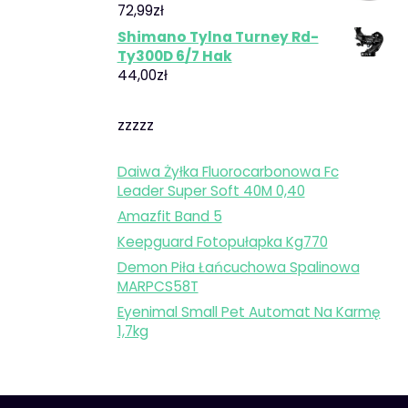
72,99
zł
Shimano Tylna Turney Rd-
Ty300D 6/7 Hak
44,00
zł
zzzzz
Daiwa Żyłka Fluorocarbonowa Fc
Leader Super Soft 40M 0,40
Amazfit Band 5
Keepguard Fotopułapka Kg770
Demon Piła Łańcuchowa Spalinowa
MARPCS58T
Eyenimal Small Pet Automat Na Karmę
1,7kg