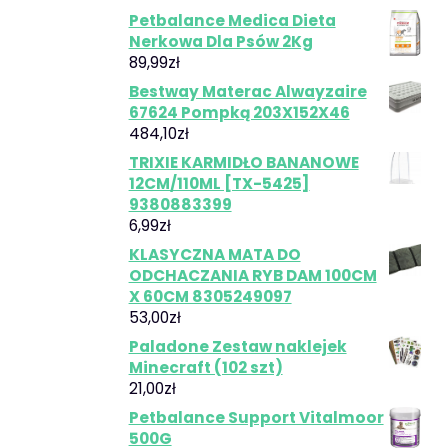
Petbalance Medica Dieta
Nerkowa Dla Psów 2Kg
89,99
zł
Bestway Materac Alwayzaire
67624 Pompką 203X152X46
484,10
zł
TRIXIE KARMIDŁO BANANOWE
12CM/110ML [TX-5425]
9380883399
6,99
zł
KLASYCZNA MATA DO
ODCHACZANIA RYB DAM 100CM
X 60CM 8305249097
53,00
zł
Paladone Zestaw naklejek
Minecraft (102 szt)
21,00
zł
Petbalance Support Vitalmoor
500G