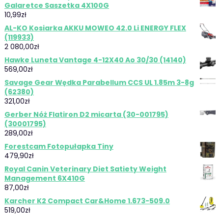
Galaretce Saszetka 4X100G
10,99
zł
AL-KO Kosiarka AKKU MOWEO 42.0 Li ENERGY FLEX
(119933)
2 080,00
zł
Hawke Luneta Vantage 4-12X40 Ao 30/30 (14140)
569,00
zł
Savage Gear Wędka Parabellum CCS UL 1.85m 3-8g
(62380)
321,00
zł
Gerber Nóż Flatiron D2 micarta (30-001795)
(30001795)
289,00
zł
Forestcam Fotopułapka Tiny
479,90
zł
Royal Canin Veterinary Diet Satiety Weight
Management 6X410G
87,00
zł
Karcher K2 Compact Car&Home 1.673-509.0
519,00
zł