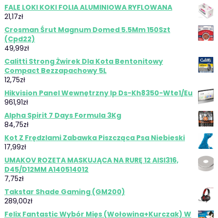
FALE LOKI KOKI FOLIA ALUMINIOWA RYFLOWANA
21,17
zł
Crosman Śrut Magnum Domed 5.5Mm 150Szt
(Cpd22)
49,99
zł
Calitti Strong Żwirek Dla Kota Bentonitowy
Compact Bezzapachowy 5L
12,75
zł
Hikvision Panel Wewnętrzny Ip Ds-Kh8350-Wte1/Eu
961,91
zł
Alpha Spirit 7 Days Formula 3Kg
84,75
zł
Kot Z Frędzlami Zabawka Piszcząca Psa Niebieski
17,99
zł
UMAKOV ROZETA MASKUJĄCA NA RURĘ 12 AISI316,
D45/D12MM A140514012
7,75
zł
Takstar Shade Gaming (GM200)
289,00
zł
Felix Fantastic Wybór Mięs (Wołowina+Kurczak) W