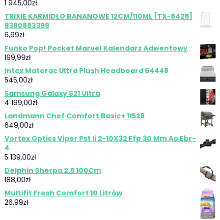
1 945,00
zł
TRIXIE KARMIDŁO BANANOWE 12CM/110ML [TX-5425]
9380883399
6,99
zł
Funko Pop! Pocket Marvel Kalendarz Adwentowy
199,99
zł
Intex Materac Ultra Plush Headboard 64448
545,00
zł
Samsung Galaxy S21 Ultra
4 199,00
zł
Landmann Chef Comfort Basic+ 11528
649,00
zł
Vortex Optics Viper Pst Ii 2-10X32 Ffp 30 Mm Ao Ebr-
4
5 139,00
zł
Delphin Sherpa 2.5 100Cm
188,00
zł
Multifit Fresh Comfort 10 Litrów
26,99
zł