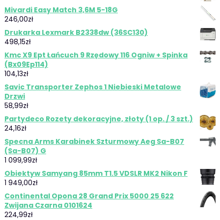
Mivardi Easy Match 3,6M 5-18G
246,00
zł
Drukarka Lexmark B2338dw (36SC130)
498,15
zł
Kmc X9 Ept Łańcuch 9 Rzędowy 116 Ogniw + Spinka
(Bx09Ep114)
104,13
zł
Savic Transporter Zephos 1 Niebieski Metalowe
Drzwi
58,99
zł
Partydeco Rozety dekoracyjne, złoty (1 op. / 3 szt.)
24,16
zł
Specna Arms Karabinek Szturmowy Aeg Sa-B07
(Sa-B07) G
1 099,99
zł
Obiektyw Samyang 85mm T1.5 VDSLR MK2 Nikon F
1 949,00
zł
Continental Opona 28 Grand Prix 5000 25 622
Zwijana Czarna 0101624
224,99
zł