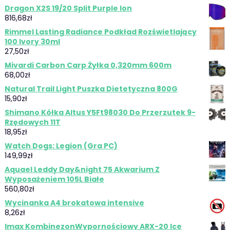
Dragon X2S 19/20 Split Purple Ion
816,68
zł
Rimmel Lasting Radiance Podkład Rozświetlający
100 Ivory 30ml
27,50
zł
Mivardi Carbon Carp Żyłka 0,320mm 600m
68,00
zł
Natural Trail Light Puszka Dietetyczna 800G
15,90
zł
Shimano Kółka Altus Y5Ft98030 Do Przerzutek 9-
Rzędowych 11T
18,95
zł
Watch Dogs: Legion (Gra PC)
149,99
zł
Aquael Leddy Day&night 75 Akwarium Z
Wyposażeniem 105L Białe
560,80
zł
Wycinanka A4 brokatowa intensive
8,26
zł
Imax KombinezonWypornościowy ARX-20 Ice