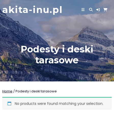
Skip
akita-inu.pl
to
content
Podesty i deski
tarasowe
Home
/ Podesty i deski tarasowe
No products were found matching your selection.