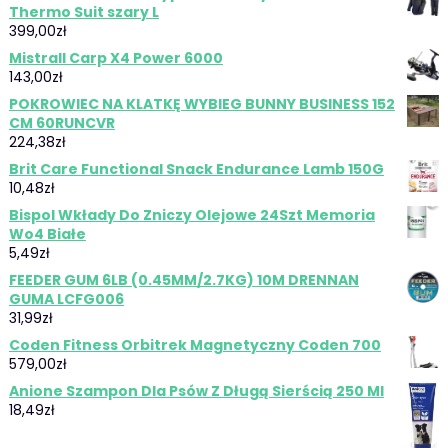
Thermo Suit szary L
399,00
zł
Mistrall Carp X4 Power 6000
143,00
zł
POKROWIEC NA KLATKĘ WYBIEG BUNNY BUSINESS 152
CM 60RUNCVR
224,38
zł
Brit Care Functional Snack Endurance Lamb 150G
10,48
zł
Bispol Wkłady Do Zniczy Olejowe 24Szt Memoria
Wo4 Białe
5,49
zł
FEEDER GUM 6LB (0.45MM/2.7KG) 10M DRENNAN
GUMA LCFG006
31,99
zł
Coden Fitness Orbitrek Magnetyczny Coden 700
579,00
zł
Anione Szampon Dla Psów Z Długą Sierścią 250 Ml
18,49
zł