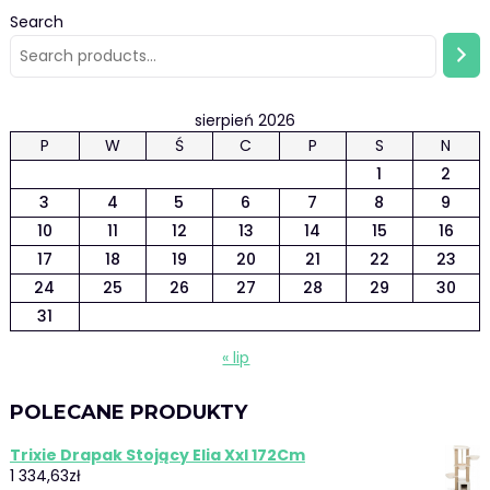
Search
sierpień 2026
P
W
Ś
C
P
S
N
1
2
3
4
5
6
7
8
9
10
11
12
13
14
15
16
17
18
19
20
21
22
23
24
25
26
27
28
29
30
31
« lip
POLECANE PRODUKTY
Trixie Drapak Stojący Elia Xxl 172Cm
1 334,63
zł