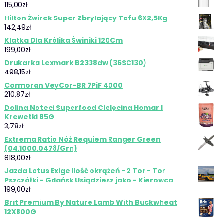
115,00
zł
Hilton Żwirek Super Zbrylający Tofu 6X2,5Kg
142,49
zł
Klatka Dla Królika Świniki 120Cm
199,00
zł
Drukarka Lexmark B2338dw (36SC130)
498,15
zł
Cormoran VeyCor-BR 7PiF 4000
210,87
zł
Dolina Noteci Superfood Cielęcina Homar I
Krewetki 85G
3,78
zł
Extrema Ratio Nóż Requiem Ranger Green
(04.1000.0478/Grn)
818,00
zł
Jazda Lotus Exige Ilość okrążeń - 2 Tor - Tor
Pszczółki - Gdańsk Usiądziesz jako - Kierowca
199,00
zł
Brit Premium By Nature Lamb With Buckwheat
12X800G