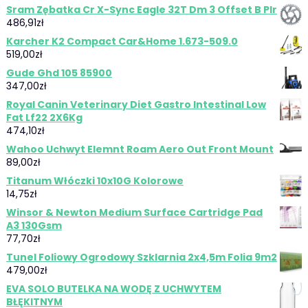
Sram Zębatka Cr X-Sync Eagle 32T Dm 3 Offset B Plr
486,91
zł
Karcher K2 Compact Car&Home 1.673-509.0
519,00
zł
Gude Ghd 105 85900
347,00
zł
Royal Canin Veterinary Diet Gastro Intestinal Low
Fat Lf22 2X6Kg
474,10
zł
Wahoo Uchwyt Elemnt Roam Aero Out Front Mount
89,00
zł
Titanum Włóczki 10x10G Kolorowe
14,75
zł
Winsor & Newton Medium Surface Cartridge Pad
A3 130Gsm
77,70
zł
Tunel Foliowy Ogrodowy Szklarnia 2x4,5m Folia 9m2
479,00
zł
EVA SOLO BUTELKA NA WODĘ Z UCHWYTEM
BŁĘKITNYM