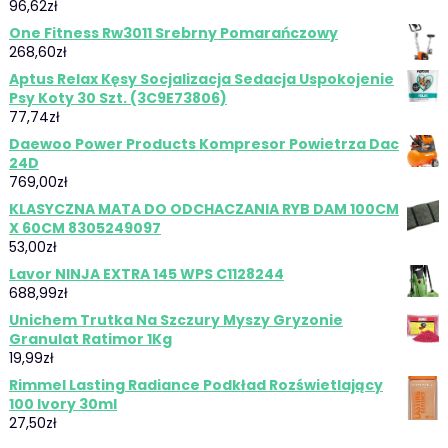
96,62
zł
One Fitness Rw3011 Srebrny Pomarańczowy
268,60
zł
Aptus Relax Kęsy Socjalizacja Sedacja Uspokojenie
Psy Koty 30 Szt. (3C9E73806)
77,74
zł
Daewoo Power Products Kompresor Powietrza Dac
24D
769,00
zł
KLASYCZNA MATA DO ODCHACZANIA RYB DAM 100CM
X 60CM 8305249097
53,00
zł
Lavor NINJA EXTRA 145 WPS C1128244
688,99
zł
Unichem Trutka Na Szczury Myszy Gryzonie
Granulat Ratimor 1Kg
19,99
zł
Rimmel Lasting Radiance Podkład Rozświetlający
100 Ivory 30ml
27,50
zł