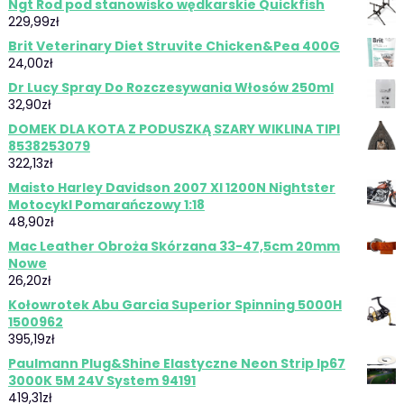
Ngt Rod pod stanowisko wędkarskie Quickfish
229,99
zł
Brit Veterinary Diet Struvite Chicken&Pea 400G
24,00
zł
Dr Lucy Spray Do Rozczesywania Włosów 250ml
32,90
zł
DOMEK DLA KOTA Z PODUSZKĄ SZARY WIKLINA TIPI
8538253079
322,13
zł
Maisto Harley Davidson 2007 Xl 1200N Nightster
Motocykl Pomarańczowy 1:18
48,90
zł
Mac Leather Obroża Skórzana 33-47,5cm 20mm
Nowe
26,20
zł
Kołowrotek Abu Garcia Superior Spinning 5000H
1500962
395,19
zł
Paulmann Plug&Shine Elastyczne Neon Strip Ip67
3000K 5M 24V System 94191
419,31
zł