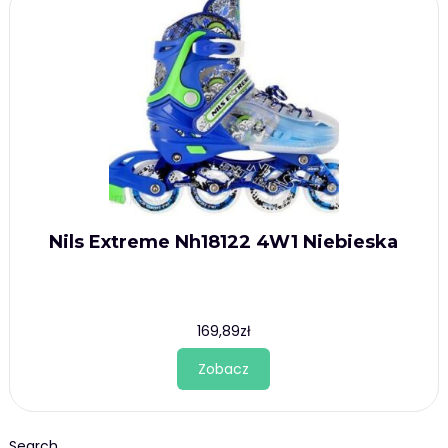
Nils Extreme Nh18122 4W1 Niebieska
169,89
zł
Zobacz
Search