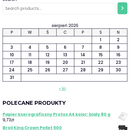
sierpień 2026
P
W
Ś
C
P
S
N
1
2
3
4
5
6
7
8
9
10
11
12
13
14
15
16
17
18
19
20
21
22
23
24
25
26
27
28
29
30
31
« lip
POLECANE PRODUKTY
Papier kserograficzny Protos A4 kolor: biały 80 g
9,73
zł
Broil King Crown Pellet 500