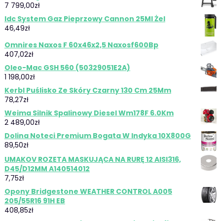
7 799,00
zł
Idc System Gaz Pieprzowy Cannon 25Ml Żel
46,49
zł
Omnires Naxos F 60x46x2,5 Naxosf600Bp
407,02
zł
Oleo-Mac GSH 560 (50329051E2A)
1 198,00
zł
Kerbl Puślisko Ze Skóry Czarny 130 Cm 25Mm
78,27
zł
Weima Silnik Spalinowy Diesel Wm178F 6.0Km
2 489,00
zł
Dolina Noteci Premium Bogata W Indyka 10X800G
89,50
zł
UMAKOV ROZETA MASKUJĄCA NA RURĘ 12 AISI316,
D45/D12MM A140514012
7,75
zł
Opony Bridgestone WEATHER CONTROL A005
205/55R16 91H EB
408,85
zł