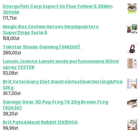
Energofish Carp Expert Uv Fluo Yellow 0,30Mm
3000M
171,71
zł
Magic Box Zestaw Heroes Headquarters
SuperZings Seria 6
159,00
zł
Takstar Shade Gaming (GM200)
289,00
zł
Lanvin Jeanne Lanvin woda perfumowana 100ml
spray TESTER
113,08
zł
Brit Veterinary Diet Gastrointestinal Herring&Pea
12Kg
357,00
zł
Savage Gear 3D Pop Frog 70 20g Brown Frog
(62030)
28,20
zł
Brit Pate&Meat Rabbit 12X800G
119,99
zł