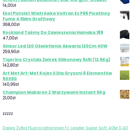
14,00
zł
Ekol Pistolet Wiatrówka Voltran Es P66 Picatinny
Fume 4,5Mm Grafitowy
368,00
zł
Rockland Taśmy Do Zawieszenia Hamaka 189
47,00
zł
Sinkor Led 120 Oświetlenie Akwaria 120Cm 40W
259,90
zł
Tigerino Crystals Żwirek Silikonowy 6x5l (12,6Kg)
142,80
zł
Art Met Art-Met Kojec Ii Dla Gryzoni 6 Elementów
60X60
140,99
zł
Champion Makaron Z Warzywami Instant 5Kg
21,00
zł
zzzzz
Daiwa Żyłka Fluorocarbonowa Fc Leader Super Soft 40M 0,40