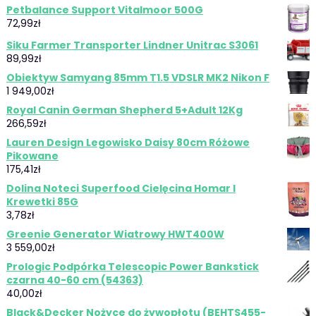
Petbalance Support Vitalmoor 500G
72,99
zł
Siku Farmer Transporter Lindner Unitrac S3061
89,99
zł
Obiektyw Samyang 85mm T1.5 VDSLR MK2 Nikon F
1 949,00
zł
Royal Canin German Shepherd 5+Adult 12Kg
266,59
zł
Lauren Design Legowisko Daisy 80cm Różowe
Pikowane
175,41
zł
Dolina Noteci Superfood Cielęcina Homar I
Krewetki 85G
3,78
zł
Greenie Generator Wiatrowy HWT400W
3 559,00
zł
Prologic Podpórka Telescopic Power Bankstick
czarna 40-60 cm (54363)
40,00
zł
Black&Decker Nożyce do żywopłotu (BEHTS455-