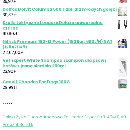
35,97
zł
Dolfos Dolvit Columba 500 Tabl. dla młodych gołębi
39,37
zł
Szelki taktyczne Leapers Deluxe uniwersalne
czarne
99,90
zł
Nilfisk Premium 190-12 Power (190Bar, 650L/H) 9W1
(128471149)
2 467,00
zł
Vet Expert White Shampoo szampon dla psów i
kotów z jasną sierścią 250ml
23,90
zł
Canvit Chondro For Dogs 100G
29,99
zł
zzzzz
Daiwa Żyłka Fluorocarbonowa Fc Leader Super Soft 40M 0,40
Amazfit Band 5