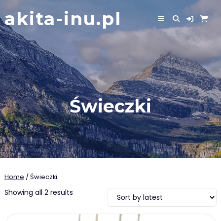
Skip
akita-inu.pl
to
content
Świeczki
Home
/ Świeczki
Showing all 2 results