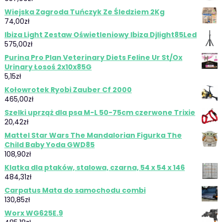
Wiejska Zagroda Tuńczyk Ze Śledziem 2Kg
74,00
zł
Ibiza Light Zestaw Oświetleniowy Ibiza Djlight85Led
575,00
zł
Purina Pro Plan Veterinary Diets Feline Ur St/Ox
Urinary Łosoś 2x10x85G
5,15
zł
Kołowrotek Ryobi Zauber Cf 2000
465,00
zł
Szelki uprząż dla psa M-L 50-75cm czerwone Trixie
20,42
zł
Mattel Star Wars The Mandalorian Figurka The
Child Baby Yoda GWD85
108,90
zł
Klatka dla ptaków, stalowa, czarna, 54 x 54 x 146
484,31
zł
Carpatus Mata do samochodu combi
130,85
zł
Worx WG625E.9