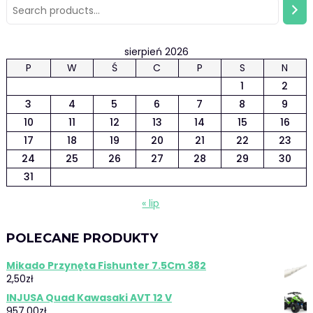
sierpień 2026
P
W
Ś
C
P
S
N
1
2
3
4
5
6
7
8
9
10
11
12
13
14
15
16
17
18
19
20
21
22
23
24
25
26
27
28
29
30
31
« lip
POLECANE PRODUKTY
Mikado Przynęta Fishunter 7.5Cm 382
2,50
zł
INJUSA Quad Kawasaki AVT 12 V
957,00
zł