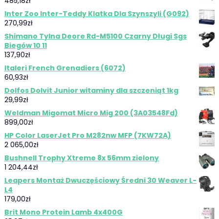
485,18
zł
Inter Zoo Inter-Teddy Klatka Dla Szynszyli (G092)
270,99
zł
Shimano Tylna Deore Rd-M5100 Czarny Długi Sgs
Biegów 10 11
137,90
zł
Italeri French Grenadiers (6072)
60,93
zł
Dolfos Dolvit Junior witaminy dla szczeniąt 1kg
29,99
zł
Weldman Migomat Micro Mig 200 (3A03548Fd)
899,00
zł
HP Color LaserJet Pro M282nw MFP (7KW72A)
2 065,00
zł
Bushnell Trophy Xtreme 8x 56mm zielony
1 204,44
zł
Leapers Montaż Dwuczęściowy Średni 30 Weaver L-
L4
179,00
zł
Brit Mono Protein Lamb 4x400G