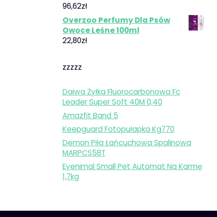
96,62
zł
Overzoo Perfumy Dla Psów
Owoce Leśne 100ml
22,80
zł
zzzzz
Daiwa Żyłka Fluorocarbonowa Fc
Leader Super Soft 40M 0,40
Amazfit Band 5
Keepguard Fotopułapka Kg770
Demon Piła Łańcuchowa Spalinowa
MARPCS58T
Eyenimal Small Pet Automat Na Karmę
1,7kg