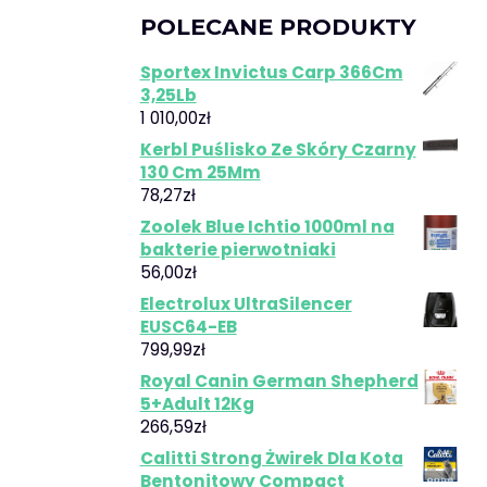
POLECANE PRODUKTY
Sportex Invictus Carp 366Cm
3,25Lb
1 010,00
zł
Kerbl Puślisko Ze Skóry Czarny
130 Cm 25Mm
78,27
zł
Zoolek Blue Ichtio 1000ml na
bakterie pierwotniaki
56,00
zł
Electrolux UltraSilencer
EUSC64-EB
799,99
zł
Royal Canin German Shepherd
5+Adult 12Kg
266,59
zł
Calitti Strong Żwirek Dla Kota
Bentonitowy Compact