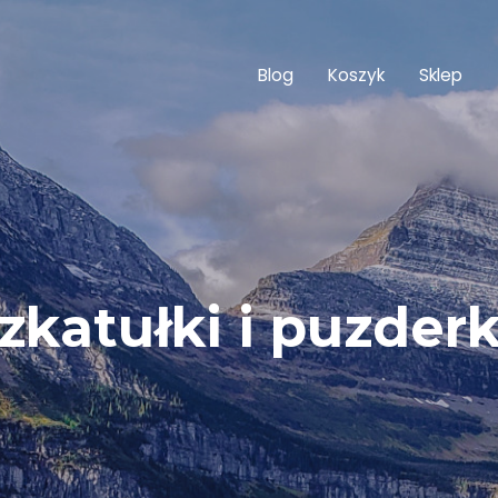
Blog
Koszyk
Sklep
zkatułki i puzder