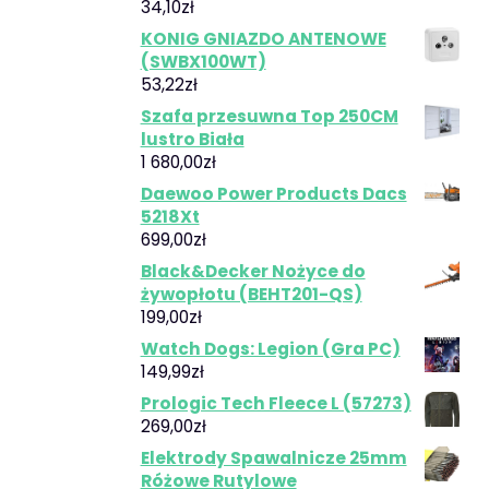
34,10
zł
KONIG GNIAZDO ANTENOWE
(SWBX100WT)
53,22
zł
Szafa przesuwna Top 250CM
lustro Biała
1 680,00
zł
Daewoo Power Products Dacs
5218Xt
699,00
zł
Black&Decker Nożyce do
żywopłotu (BEHT201-QS)
199,00
zł
Watch Dogs: Legion (Gra PC)
149,99
zł
Prologic Tech Fleece L (57273)
269,00
zł
Elektrody Spawalnicze 25mm
Różowe Rutylowe