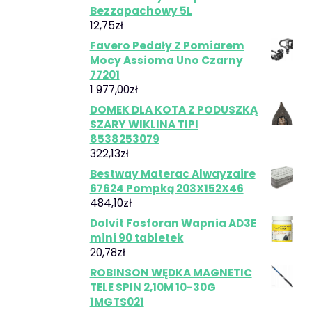
Bezzapachowy 5L
12,75
zł
Favero Pedały Z Pomiarem
Mocy Assioma Uno Czarny
77201
1 977,00
zł
DOMEK DLA KOTA Z PODUSZKĄ
SZARY WIKLINA TIPI
8538253079
322,13
zł
Bestway Materac Alwayzaire
67624 Pompką 203X152X46
484,10
zł
Dolvit Fosforan Wapnia AD3E
mini 90 tabletek
20,78
zł
ROBINSON WĘDKA MAGNETIC
TELE SPIN 2,10M 10-30G
1MGTS021