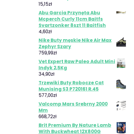
15,15
zł
Abu Garcia Przynęta Abu
Mcperch Curly 11cm Baitfs
Svartzonker 8szt 11 Baitfish
4,60
zł
Nike Buty męskie Nike Air Max
Zephyr Szary
759,99
zł
Vet Expert Raw Paleo Adult Mini
Indyk 2,5Kg
34,90
zł
Trzewiki Buty Robocze Cat
Munising S3 P720161 R.45
577,00
zł
Valcomp Mars Srebrny 2000
Mm
668,72
zł
Brit Premium By Nature Lamb
With Buckwheat 12X800G