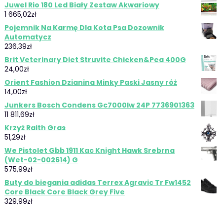
Juwel Rio 180 Led Biały Zestaw Akwariowy
1 665,02
zł
Pojemnik Na Karmę Dla Kota Psa Dozownik
Automatycz
236,39
zł
Brit Veterinary Diet Struvite Chicken&Pea 400G
24,00
zł
Orient Fashion Dzianina Minky Paski Jasny róż
14,00
zł
Junkers Bosch Condens Gc7000Iw 24P 7736901363
11 811,69
zł
Krzyż Raith Gras
51,29
zł
We Pistolet Gbb 1911 Kac Knight Hawk Srebrna
(Wet-02-002614) G
575,99
zł
Buty do biegania adidas Terrex Agravic Tr Fw1452
Core Black Core Black Grey Five
329,99
zł