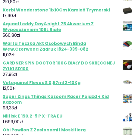
210,80
zł
Kerbl Wonderstone 11x10Cm Kamień Trymerski
17,90
zł
Aquael Leddy Day&night 75 Akwarium Z
Wyposażeniem 105L Białe
560,80
zł
Warta Teczka Akt Osobowych Binda
Wew.Czerwona Zadruk 1824-339-082
11,02
zł
GARDNER SPIN DOCTOR 100G BIAŁY DO SKRĘCONEJ
ŻYŁKI SD100
27,95
zł
Vetoquinol Flevox S 0,67ml 2-10Kg
12,50
zł
Super Zings Things Kazoom Racer Pojazd + Kid
Kazoom
98,33
zł
Nilfisk E 150,2-9 P X-TRA EU
1 699,00
zł
Obi Pawilon Z Zasłonami I Moskitierą