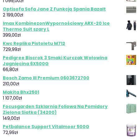
1 099,00
zł
Optisofa Sofa Jane Z Funkcją Spania Bazalt
2 199,00
zł
Imax KombinezonWypornościowy ARX-20 Ice
Thermo Suit szary L
399,00
zł
Kwc Replika Pistoletu M712
729,99
zł
Pedigree Biscrok 3 Smaki Kurczak Wołowina
Jagnięcina 6X500G
66,80
zł
Bosch Zamo III Premium 0603672700
210,00
zł
Makita Bhx2501
1 107,00
zł
Focusgarden Szklarnia Foliowa Na Pomidory
Zielona Siatka (34200)
149,00
zł
Petbalance Support Vitalmoor 500G
72,99
zł