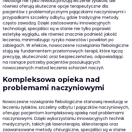
flebologii nie tylko rewolucjonizują leczenie żylaków, ale
również oferują skuteczne opcje terapeutyczne dla
pacjentów z problematycznymi pajączkami naczyniowymi i
przypadkami szczeliny odbytu, gdzie tradycyjne metody
często zawodzą. Dzięki zastosowaniu innowacyjnych
technologii, specjaliści są w stanie nie tylko poprawić
estetykę wyglądu, ale również znacznie podnieść jakość
leczenia, minimalizując ryzyko nawrotów i powikłań po
zabiegach. W efekcie, nowoczesne rozwiązania flebologiczne
stają się fundamentem przełomowych terapii, które łączą
precyzję, skuteczność oraz bezpieczeństwo, odpowiadając
na rosnące potrzeby pacjentów poszukujących
nowoczesnych metod leczenia schorzeń naczyń.
Kompleksowa opieka nad
problemami naczyniowymi
Nowoczesne rozwiązania flebologiczne stanowią rewolucję w
leczeniu żylaków, szczeliny odbytu i pajączków naczyniowych,
oferując pacjentom kompleksową opiekę nad problemami
naczyniowymi. Dzięki wykorzystaniu innowacyjnych technik
medycznych, takich jak laseroterapia, skleroterapia oraz
zaawansowane metody chirurgiczne, specjaliści są w stanie