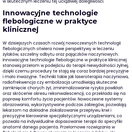
w skutecznym leczeniu tej uciążliwej dolegliwości.
Innowacyjne technologie
flebologiczne w praktyce
klinicznej
W dzisiejszych czasach rozwój nowoczesnych technologii
flebologicznych otwiera nowe perspektywy w leczeniu
żylaków, szczeliny odbytu oraz pajączków naczyniowych.
Innowacyjne technologie flebologiczne w praktyce klinicznej
stanowią przełom w podejściu do terapii niewydolności żylnej,
dzięki czemu procedury te stają się coraz bardziej precyzyjne
i mało inwazyjne. Techniki takie jak laseroterapia naczyniowa,
radiofrekwencja czy embolizacja umożliwiają skuteczne
zamknięcie chorych żył, zminimalizowanie ryzyka powikłań
oraz skrócenie okresu rekonwalescencji, co przekłada się na
poprawę komfortu życia pacjentów. Nowoczesne systemy
obrazowania, wykorzystywane podczas zabiegów, pozwalają
lekarzom na dokładne zlokalizowanie przepływu krwi i
precyzyjne kierowanie specjalistycznymi urządzeniami, co
pozwala na indywidualne dopasowanie terapii do specyfiki
anatomii danego pacjenta. Przełomowe rozwiązania w