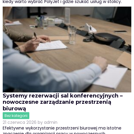
kiedy warto wybrać PolyJet i gdzie szukać usług w stolicy.
Systemy rezerwacji sal konferencyjnych –
nowoczesne zarządzanie przestrzenią
biurową
Bez kategorii
21 czerwca 2026
by
admin
Efektywne wykorzystanie przestrzeni biurowej ma istotne
znaczenie dla organizacji pracy w nowoczesnych