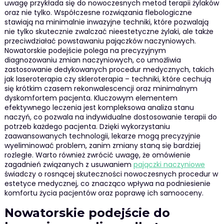
uwagę przykłada się do nowoczesnych metod terapii żylaków
oraz nie tylko. Współczesne rozwiązania flebologiczne
stawiają na minimalnie inwazyjne techniki, które pozwalają
nie tylko skutecznie zwalczać nieestetyczne żylaki, ale także
przeciwdziałać powstawaniu pajączków naczyniowych.
Nowatorskie podejście polega na precyzyjnym
diagnozowaniu zmian naczyniowych, co umożliwia
zastosowanie dedykowanych procedur medycznych, takich
jak laseroterapia czy skleroterapia – techniki, które cechują
się krótkim czasem rekonwalescencji oraz minimalnym
dyskomfortem pacjenta. Kluczowym elementem
efektywnego leczenia jest kompleksowa analiza stanu
naczyń, co pozwala na indywidualne dostosowanie terapii do
potrzeb każdego pacjenta. Dzięki wykorzystaniu
zaawansowanych technologii, lekarze mogą precyzyjnie
wyeliminować problem, zanim zmiany staną się bardziej
rozległe. Warto również zwrócić uwagę, że omówienie
zagadnień związanych z usuwaniem
pajączki naczyniowe
świadczy o rosnącej skuteczności nowoczesnych procedur w
estetyce medycznej, co znacząco wpływa na podniesienie
komfortu życia pacjentów oraz poprawę ich samooceny.
Nowatorskie podejście do