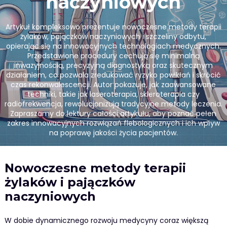
naczyniowych
Artykuł kompleksowo prezentuje nowoczesne metody terapii
żylaków, pajączków naczyniowych i szczeliny odbytu,
opierając się na innowacyjnych technologiach medycznych.
Przedstawione procedury cechują się minimalną
inwazyjnością, precyzyjną diagnostyką oraz skutecznym
działaniem, co pozwala zredukować ryzyko powikłań i skrócić
czas rekonwalescencji. Autor pokazuje, jak zaawansowane
techniki, takie jak laseroterapia, skleroterapia czy
radiofrekwencja, rewolucjonizują tradycyjne metody leczenia.
Zapraszamy do lektury całości artykułu, aby poznać pełen
zakres innowacyjnych rozwiązań flebologicznych i ich wpływ
na poprawę jakości życia pacjentów.
Nowoczesne metody terapii
żylaków i pajączków
naczyniowych
W dobie dynamicznego rozwoju medycyny coraz większą