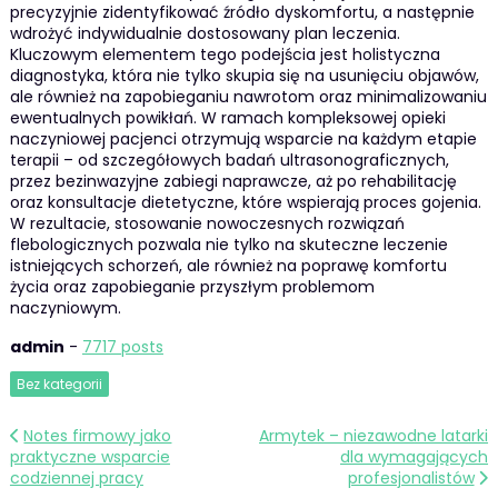
precyzyjnie zidentyfikować źródło dyskomfortu, a następnie
wdrożyć indywidualnie dostosowany plan leczenia.
Kluczowym elementem tego podejścia jest holistyczna
diagnostyka, która nie tylko skupia się na usunięciu objawów,
ale również na zapobieganiu nawrotom oraz minimalizowaniu
ewentualnych powikłań. W ramach kompleksowej opieki
naczyniowej pacjenci otrzymują wsparcie na każdym etapie
terapii – od szczegółowych badań ultrasonograficznych,
przez bezinwazyjne zabiegi naprawcze, aż po rehabilitację
oraz konsultacje dietetyczne, które wspierają proces gojenia.
W rezultacie, stosowanie nowoczesnych rozwiązań
flebologicznych pozwala nie tylko na skuteczne leczenie
istniejących schorzeń, ale również na poprawę komfortu
życia oraz zapobieganie przyszłym problemom
naczyniowym.
admin
-
7717 posts
Bez kategorii
Nawigacja
Notes firmowy jako
Armytek – niezawodne latarki
praktyczne wsparcie
dla wymagających
wpisu
codziennej pracy
profesjonalistów