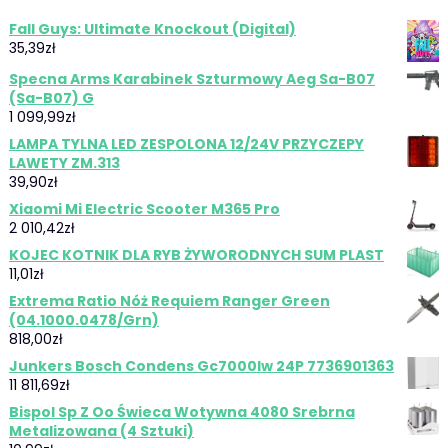
Fall Guys: Ultimate Knockout (Digital)
35,39
zł
Specna Arms Karabinek Szturmowy Aeg Sa-B07
(Sa-B07) G
1 099,99
zł
LAMPA TYLNA LED ZESPOLONA 12/24V PRZYCZEPY
LAWETY ZM.313
39,90
zł
Xiaomi Mi Electric Scooter M365 Pro
2 010,42
zł
KOJEC KOTNIK DLA RYB ŻYWORODNYCH SUM PLAST
11,01
zł
Extrema Ratio Nóż Requiem Ranger Green
(04.1000.0478/Grn)
818,00
zł
Junkers Bosch Condens Gc7000Iw 24P 7736901363
11 811,69
zł
Bispol Sp Z Oo Świeca Wotywna 4080 Srebrna
Metalizowana (4 Sztuki)