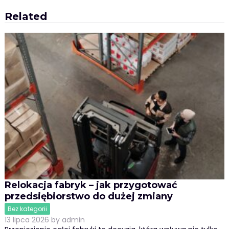
Related
Relokacja fabryk – jak przygotować
przedsiębiorstwo do dużej zmiany
Bez kategorii
13 lipca 2026
by
admin