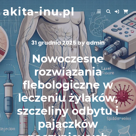
Skip
akita-inu.pl
to
content
31 grudnia 2025
by
admin
Nowoczesne
rozwiązania
flebologiczne w
leczeniu żylaków,
szczeliny odbytu i
pajączków