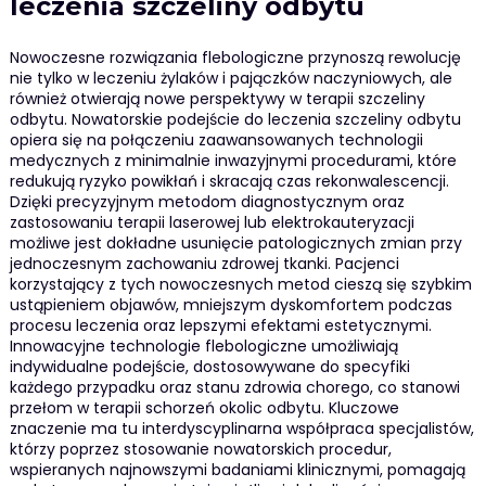
leczenia szczeliny odbytu
Nowoczesne rozwiązania flebologiczne przynoszą rewolucję
nie tylko w leczeniu żylaków i pajączków naczyniowych, ale
również otwierają nowe perspektywy w terapii szczeliny
odbytu. Nowatorskie podejście do leczenia szczeliny odbytu
opiera się na połączeniu zaawansowanych technologii
medycznych z minimalnie inwazyjnymi procedurami, które
redukują ryzyko powikłań i skracają czas rekonwalescencji.
Dzięki precyzyjnym metodom diagnostycznym oraz
zastosowaniu terapii laserowej lub elektrokauteryzacji
możliwe jest dokładne usunięcie patologicznych zmian przy
jednoczesnym zachowaniu zdrowej tkanki. Pacjenci
korzystający z tych nowoczesnych metod cieszą się szybkim
ustąpieniem objawów, mniejszym dyskomfortem podczas
procesu leczenia oraz lepszymi efektami estetycznymi.
Innowacyjne technologie flebologiczne umożliwiają
indywidualne podejście, dostosowywane do specyfiki
każdego przypadku oraz stanu zdrowia chorego, co stanowi
przełom w terapii schorzeń okolic odbytu. Kluczowe
znaczenie ma tu interdyscyplinarna współpraca specjalistów,
którzy poprzez stosowanie nowatorskich procedur,
wspieranych najnowszymi badaniami klinicznymi, pomagają