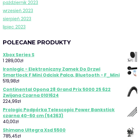
październik 2023
wrzesień 2023
sierpień 2023
lipiec 2023
POLECANE PRODUKTY
Xbox Series S
1 289,00
zł
Ironlogic - Elektroniczny Zamek Do Drzwi
Smartlock F Mini Odcisk Palca, Bluetooth - F_Mini
519,98
zł
Continental Opona 28 Grand Prix 5000 25 622
Zwijana Czarna 0101624
224,99
zł
Prologic Podpórka Telescopic Power Bankstick
czarna 40-60 cm (54363)
40,00
zł
Shimano Ultegra Xsd 5500
785,45
zł