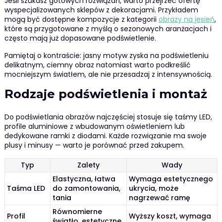
Jeśli szukasz gotowych rozwiązań, warto przejrzeć ofertę
wyspecjalizowanych sklepów z dekoracjami. Przykładem
mogą być dostępne kompozycje z kategorii
obrazy na jesień
,
które są przygotowane z myślą o sezonowych aranżacjach i
często mają już dopasowane podświetlenie.
Pamiętaj o kontraście: jasny motyw zyska na podświetleniu
delikatnym, ciemny obraz natomiast warto podkreślić
mocniejszym światłem, ale nie przesadzaj z intensywnością.
Rodzaje podświetlenia i montaż
Do podświetlania obrazów najczęściej stosuje się taśmy LED,
profile aluminiowe z wbudowanym oświetleniem lub
dedykowane ramki z diodami. Każde rozwiązanie ma swoje
plusy i minusy — warto je porównać przed zakupem.
Typ
Zalety
Wady
Elastyczna, łatwa
Wymaga estetycznego
Taśma LED
do zamontowania,
ukrycia, może
tania
nagrzewać ramę
Równomierne
Profil
Wyższy koszt, wymaga
światło, estetyczne