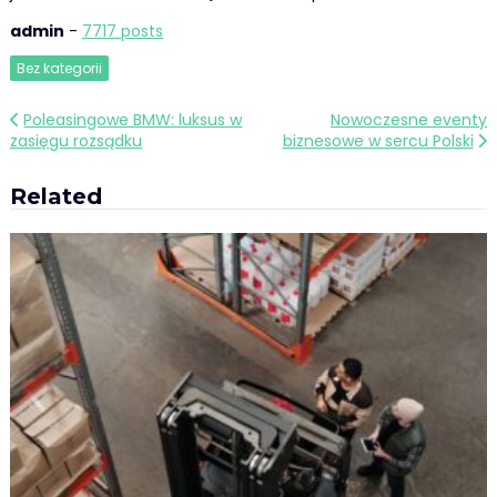
admin
-
7717 posts
Bez kategorii
Nawigacja
Poleasingowe BMW: luksus w
Nowoczesne eventy
zasięgu rozsądku
biznesowe w sercu Polski
wpisu
Related