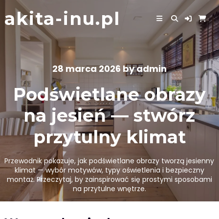
Skip
akita-inu.pl
to
content
28 marca 2026
by
admin
Podświetlane obrazy
na jesień — stwórz
przytulny klimat
Przewodnik pokazuje, jak podświetlane obrazy tworzą jesienny
klimat — wybór motywów, typy oświetlenia i bezpieczny
montaż. Przeczytaj, by zainspirować się prostymi sposobami
na przytulne wnętrze.