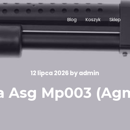
Blog
Koszyk
Sklep
12 lipca 2026
by
admin
a Asg Mp003 (Ag