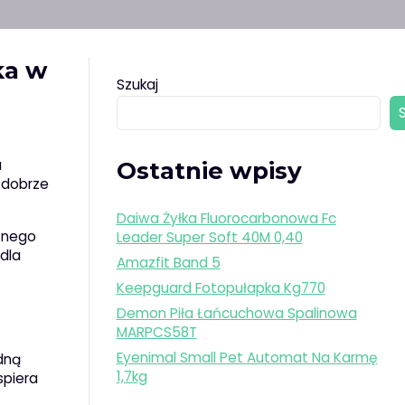
ka w
Szukaj
a
Ostatnie wpisy
i dobrze
Daiwa Żyłka Fluorocarbonowa Fc
rznego
Leader Super Soft 40M 0,40
dla
Amazfit Band 5
Keepguard Fotopułapka Kg770
Demon Piła Łańcuchowa Spalinowa
MARPCS58T
Eyenimal Small Pet Automat Na Karmę
dną
1,7kg
piera