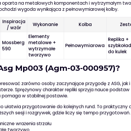
cja oparta na metalowych komponentach i wytrzymałym two
ochodzi wygoda wynikająca z pełnowymiarowej kolby.
Inspiracja
Wykonanie
Kolba
Zes
/ wzór
Elementy
Replika +
Mossberg
metalowe +
Pełnowymiarowa
szybkoła
590
wytrzymałe
do kulek
tworzywo
 Asg Mp003 (Agm-03-000957)?
esować zarówno osoby zaczynające przygodę z ASG, jak i 
terze. Sprężynowy charakter repliki sprzyja nauce podstaw
a pomaga w stabilnej postawie.
 co ułatwia przygotowanie do kolejnych rund. To praktyczny 
uższych sesji i rozgrywek, gdzie liczy się tempo przygotowań.
niczne wrażenia strzału
ałe tworzywo