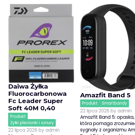
Daiwa Żyłka
Fluorocarbonowa
Amazfit Band 5
Fc Leader Super
Produkt
Smartbandy
Soft 40M 0,40
22 lipca 2026
by
admin
Produkt
Amazfit Band 5: opaska,
Żyłki plecionki i sznury
która pomaga zrozumie
sygnały z organizmu Am
22 lipca 2026
by
admin