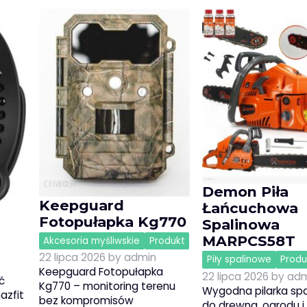
Demon Piła
Keepguard
Łańcuchowa
Fotopułapka Kg770
Spalinowa
MARPCS58T
Akcesoria myśliwskie
Produkt
22 lipca 2026
by
admin
Piły spalinowe
Produ
Keepguard Fotopułapka
22 lipca 2026
by
adm
ć
Kg770 – monitoring terenu
Wygodna pilarka sp
azfit
bez kompromisów
do drewna, ogrodu 