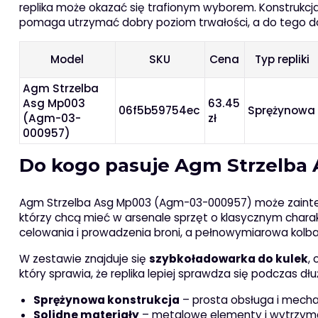
replika może okazać się trafionym wyborem. Konstruk
pomaga utrzymać dobry poziom trwałości, a do tego d
Model
SKU
Cena
Typ repliki
Agm Strzelba
Asg Mp003
63.45
06f5b59754ec
Sprężynowa
(Agm-03-
zł
000957)
Do kogo pasuje Agm Strzelba
Agm Strzelba Asg Mp003 (Agm-03-000957) może zainter
którzy chcą mieć w arsenale sprzęt o klasycznym charak
celowania i prowadzenia broni, a pełnowymiarowa kolb
W zestawie znajduje się
szybkoładowarka do kulek
,
który sprawia, że replika lepiej sprawdza się podczas dł
Sprężynowa konstrukcja
– prosta obsługa i mecha
Solidne materiały
– metalowe elementy i wytrzym