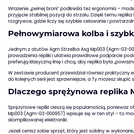
Wrażenie „pełnej broni” podkreśla też ergonomia – mo
przyjęcie stabilnej pozycji do strzału. Dzięki temu repli
rozgrywce, gdzie liczy się szybkie celowanie i powtarzal
Pełnowymiarowa kolba i szybk
Jednym z atutów Agm Strzelba Asg Mp003 (Agm-03-00
prowadzenia repliki i ułatwia prawidłowe podparcie po
preferują klasyczną linię i chcą, aby replika była „poważ
W zestawie producent przewidział również praktyczny 
do kolejnych serii jest sprawniejsze, a Ty możesz skupi
Dlaczego sprężynowa replika 
Sprężynowe repliki cieszą się popularnością, ponieważ o
Mp003 (Agm-03-000957) wpisuje się w ten styl – to mo
skomplikowanej elektroniki.
Jeżeli cenisz sobie sprzęt, który jest solidny w wykona