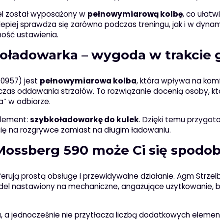
del został wyposażony w
pełnowymiarową kolbę
, co ułatw
ka lepiej sprawdza się zarówno podczas treningu, jak i w dyna
ność ustawienia.
oładowarka – wygoda w trakcie 
0957) jest
pełnowymiarowa kolba
, która wpływa na kom
dczas oddawania strzałów. To rozwiązanie docenią osoby, kt
na” w odbiorze.
element:
szybkoładowarkę do kulek
. Dzięki temu przygot
ć się na rozgrywce zamiast na długim ładowaniu.
Mossberg 590 może Ci się spodo
ferują prostą obsługę i przewidywalne działanie. Agm Strzel
del nastawiony na mechaniczne, angażujące użytkowanie, 
niu, a jednocześnie nie przytłacza liczbą dodatkowych eleme