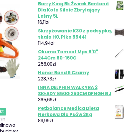
Barry King Bk Żwirek Bentonit
Dla Kota Silnie Zbrylający
Leśny 5L
16,11
zł
Skrzyżowanie K30 z podsypką,
skala H0, Piko 55441
114,94
zł
Okuma Tomcat Mps 8'0''
244Cm 60-160G
256,00
zł
Honor Band 5 Czarny
228,73
zł
INNA DELPHIN WALKYRA 2
SKŁADY 850G 260CM DFNGHGJ
365,66
zł
Petbalance Medica Dieta
kt
Nerkowa Dla Psów 2Kg
in
89,99
zł
alinowa
i budowy