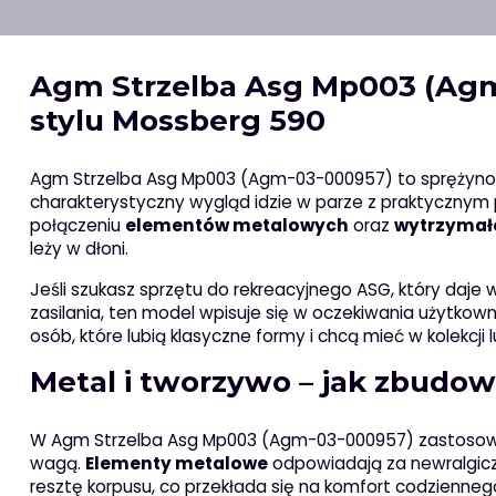
Agm Strzelba Asg Mp003 (Agm
stylu Mossberg 590
Agm Strzelba Asg Mp003 (Agm-03-000957) to sprężynow
charakterystyczny wygląd idzie w parze z praktycznym 
połączeniu
elementów metalowych
oraz
wytrzymał
leży w dłoni.
Jeśli szukasz sprzętu do rekreacyjnego ASG, który daje
zasilania, ten model wpisuje się w oczekiwania użytkow
osób, które lubią klasyczne formy i chcą mieć w kolekcji l
Metal i tworzywo – jak zbudow
W Agm Strzelba Asg Mp003 (Agm-03-000957) zastosowa
wagą.
Elementy metalowe
odpowiadają za newralgiczn
resztę korpusu, co przekłada się na komfort codzienne