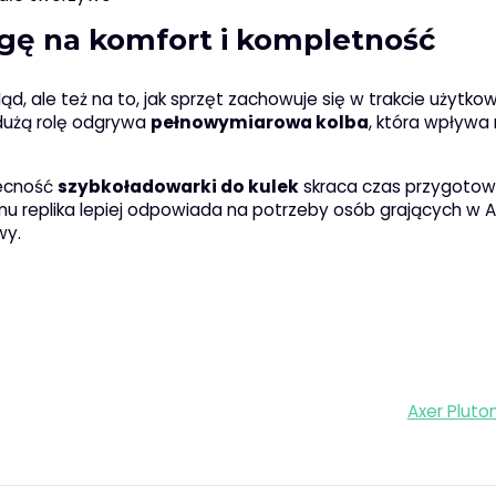
agę na komfort i kompletność
ąd, ale też na to, jak sprzęt zachowuje się w trakcie użytko
dużą rolę odgrywa
pełnowymiarowa kolba
, która wpływa
becność
szybkoładowarki do kulek
skraca czas przygotowa
emu replika lepiej odpowiada na potrzeby osób grających w 
wy.
Axer Pluto