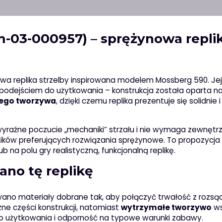
-03-000957) – sprężynowa repli
a replika strzelby inspirowana modelem Mossberg 590. Jej
podejściem do użytkowania – konstrukcja została oparta n
ego tworzywa
, dzięki czemu replika prezentuje się solidnie 
 wyraźne poczucie „mechaniki” strzału i nie wymaga zewnęt
ników preferujących rozwiązania sprężynowe. To propozycja 
ub na polu gry realistyczną, funkcjonalną replikę.
ano tę replikę
no materiały dobrane tak, aby połączyć trwałość z rozsą
e części konstrukcji, natomiast
wytrzymałe tworzywo
ws
go użytkowania i odporność na typowe warunki zabawy.