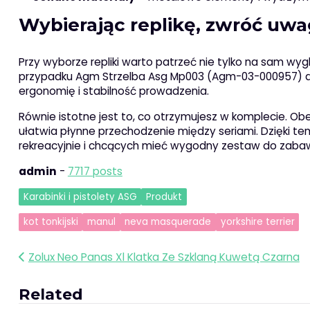
Wybierając replikę, zwróć uw
Przy wyborze repliki warto patrzeć nie tylko na sam wygl
przypadku Agm Strzelba Asg Mp003 (Agm-03-000957) 
ergonomię i stabilność prowadzenia.
Równie istotne jest to, co otrzymujesz w komplecie. O
ułatwia płynne przechodzenie między seriami. Dzięki t
rekreacyjnie i chcących mieć wygodny zestaw do zaba
admin
-
7717 posts
Karabinki i pistolety ASG
Produkt
kot tonkijski
manul
neva masquerade
yorkshire terrier
Nawigacja
Zolux Neo Panas Xl Klatka Ze Szklaną Kuwetą Czarna
wpisu
Related