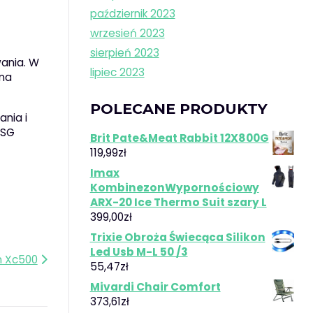
październik 2023
wrzesień 2023
sierpień 2023
wania. W
lipiec 2023
 na
POLECANE PRODUKTY
nia i
ASG
Brit Pate&Meat Rabbit 12X800G
119,99
zł
Imax
KombinezonWypornościowy
ARX-20 Ice Thermo Suit szary L
399,00
zł
Trixie Obroża Świecąca Silikon
Led Usb M-L 50 /3
n Xc500
55,47
zł
Mivardi Chair Comfort
373,61
zł