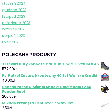
styczeń 2024
grudzień 2023
listopad 2023
październik 2023
wrzesień 2023
sierpień 2023
lipiec 2023
POLECANE PRODUKTY
Trzewiki Buty Robocze Cat Munising S3 P720161 R.45
577,00
zł
Psi Patrol Zestaw Kreatywny 40 Szt Walizka Kredki
40,00
zł
Sensas Pezon & Michel Specia.Gold Medal Fv 50
Feeder Reel
206,05
zł
Mikado Przynęta Fishunter 7.5Cm 382
2,50
zł