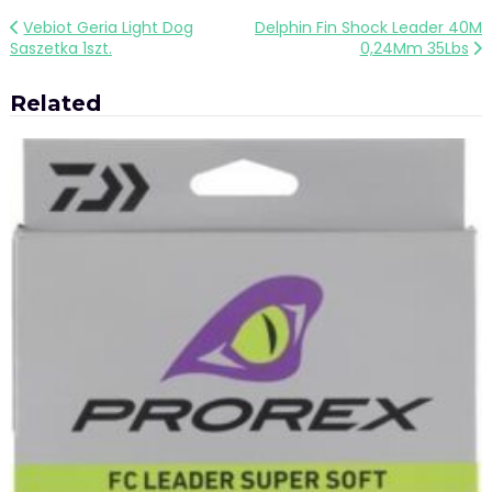
Nawigacja
Vebiot Geria Light Dog
Delphin Fin Shock Leader 40M
Saszetka 1szt.
0,24Mm 35Lbs
wpisu
Related