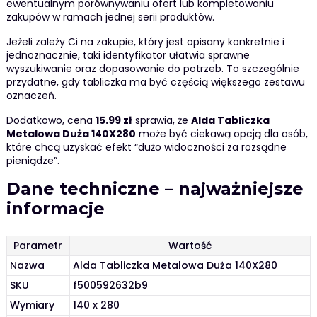
ewentualnym porównywaniu ofert lub kompletowaniu
zakupów w ramach jednej serii produktów.
Jeżeli zależy Ci na zakupie, który jest opisany konkretnie i
jednoznacznie, taki identyfikator ułatwia sprawne
wyszukiwanie oraz dopasowanie do potrzeb. To szczególnie
przydatne, gdy tabliczka ma być częścią większego zestawu
oznaczeń.
Dodatkowo, cena
15.99 zł
sprawia, że
Alda Tabliczka
Metalowa Duża 140X280
może być ciekawą opcją dla osób,
które chcą uzyskać efekt “dużo widoczności za rozsądne
pieniądze”.
Dane techniczne – najważniejsze
informacje
Parametr
Wartość
Nazwa
Alda Tabliczka Metalowa Duża 140X280
SKU
f500592632b9
Wymiary
140 x 280