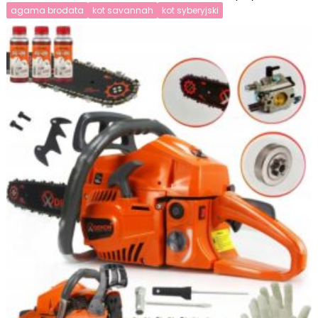
agama brodata
kot savannah
kot syberyjski