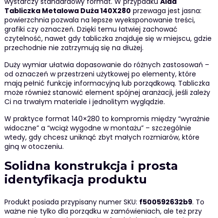
wystarczy standardowy format. W przypadku
Alda
Tabliczka Metalowa Duża 140X280
przewaga jest jasna:
powierzchnia pozwala na lepsze wyeksponowanie treści,
grafiki czy oznaczeń. Dzięki temu łatwiej zachować
czytelność, nawet gdy tabliczka znajduje się w miejscu, gdzie
przechodnie nie zatrzymują się na dłużej.
Duży wymiar ułatwia dopasowanie do różnych zastosowań –
od oznaczeń w przestrzeni użytkowej po elementy, które
mają pełnić funkcję informacyjną lub porządkową. Tabliczka
może również stanowić element spójnej aranżacji, jeśli zależy
Ci na trwałym materiale i jednolitym wyglądzie.
W praktyce format 140×280 to kompromis między “wyraźnie
widoczne” a “wciąż wygodne w montażu” – szczególnie
wtedy, gdy chcesz uniknąć zbyt małych rozmiarów, które
giną w otoczeniu.
Solidna konstrukcja i prosta
identyfikacja produktu
Produkt posiada przypisany numer SKU:
f500592632b9
. To
ważne nie tylko dla porządku w zamówieniach, ale też przy