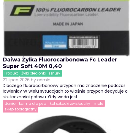
Daiwa Żyłka Fluorocarbonowa Fc Leader
Super Soft 40M 0,40
Produkt
Żyłki plecionki i sznury
22 lipca 2026
by
admin
Dlaczego fluorocarbonowy przypon ma znaczenie podczas
łowienia? W wielu sytuacjach to właśnie przypon decyduje o
skuteczności połowu. Gdy woda jest…
danio
karma dla psa
kot szkocki zwisłouchy
mole
sklep zoologiczny