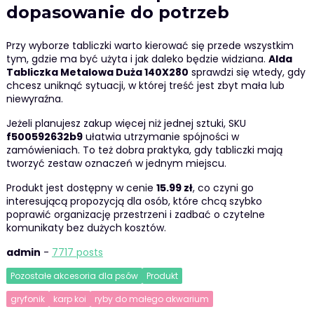
dopasowanie do potrzeb
Przy wyborze tabliczki warto kierować się przede wszystkim
tym, gdzie ma być użyta i jak daleko będzie widziana.
Alda
Tabliczka Metalowa Duża 140X280
sprawdzi się wtedy, gdy
chcesz uniknąć sytuacji, w której treść jest zbyt mała lub
niewyraźna.
Jeżeli planujesz zakup więcej niż jednej sztuki, SKU
f500592632b9
ułatwia utrzymanie spójności w
zamówieniach. To też dobra praktyka, gdy tabliczki mają
tworzyć zestaw oznaczeń w jednym miejscu.
Produkt jest dostępny w cenie
15.99 zł
, co czyni go
interesującą propozycją dla osób, które chcą szybko
poprawić organizację przestrzeni i zadbać o czytelne
komunikaty bez dużych kosztów.
admin
-
7717 posts
Pozostałe akcesoria dla psów
Produkt
gryfonik
karp koi
ryby do małego akwarium