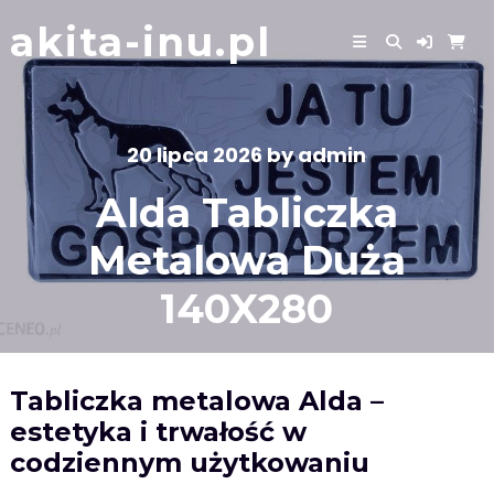
Skip
akita-inu.pl
to
content
20 lipca 2026
by
admin
Alda Tabliczka
Metalowa Duża
140X280
Tabliczka metalowa Alda –
estetyka i trwałość w
codziennym użytkowaniu