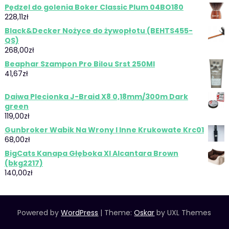
Pędzel do golenia Boker Classic Plum 04BO180
228,11
zł
Black&Decker Nożyce do żywopłotu (BEHTS455-
QS)
268,00
zł
Beaphar Szampon Pro Bilou Srst 250Ml
41,67
zł
Daiwa Plecionka J-Braid X8 0,18mm/300m Dark
green
119,00
zł
Gunbroker Wabik Na Wrony I Inne Krukowate Krc01
68,00
zł
BigCats Kanapa Głęboka Xl Alcantara Brown
(bkg2217)
140,00
zł
Powered by
WordPress
|
Theme:
Oskar
by UXL Themes