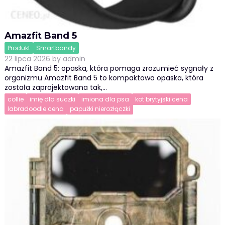
Amazfit Band 5
Produkt
Smartbandy
22 lipca 2026
by
admin
Amazfit Band 5: opaska, która pomaga zrozumieć sygnały z
organizmu Amazfit Band 5 to kompaktowa opaska, która
została zaprojektowana tak,…
collie
imię dla suczki
imiona dla psa
kot brytyjski cena
labradoodle cena
papużki nierozłączki