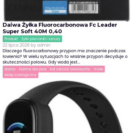
Daiwa Żyłka Fluorocarbonowa Fc Leader
Super Soft 40M 0,40
Produkt
Żyłki plecionki i sznury
22 lipca 2026
by
admin
Dlaczego fluorocarbonowy przypon ma znaczenie podczas
łowienia? W wielu sytuacjach to właśnie przypon decyduje o
skuteczności połowu. Gdy woda jest…
danio
karma dla psa
kot szkocki zwisłouchy
mole
sklep zoologiczny