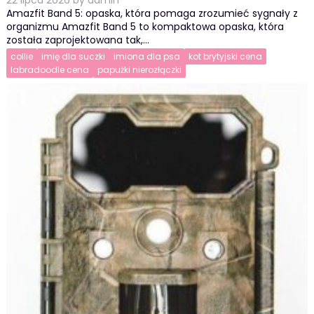
22 lipca 2026
by
admin
Amazfit Band 5: opaska, która pomaga zrozumieć sygnały z
organizmu Amazfit Band 5 to kompaktowa opaska, która
została zaprojektowana tak,…
collie
imię dla suczki
imiona dla psa
kot brytyjski cena
labradoodle cena
papużki nierozłączki