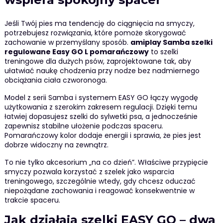
Jeśli Twój pies ma tendencję do ciągnięcia na smyczy,
potrzebujesz rozwiązania, które pomoże skorygować
zachowanie w przemyślany sposób.
amiplay Samba szelki
regulowane Easy GO L pomarańczowy
to szelki
treningowe dla dużych psów, zaprojektowane tak, aby
ułatwiać naukę chodzenia przy nodze bez nadmiernego
obciążania ciała czworonoga.
Model z serii Samba i systemem EASY GO łączy wygodę
użytkowania z szerokim zakresem regulacji. Dzięki temu
łatwiej dopasujesz szelki do sylwetki psa, a jednocześnie
zapewnisz stabilne ułożenie podczas spaceru.
Pomarańczowy kolor dodaje energii i sprawia, że pies jest
dobrze widoczny na zewnątrz.
To nie tylko akcesorium „na co dzień”. Właściwe przypięcie
smyczy pozwala korzystać z szelek jako wsparcia
treningowego, szczególnie wtedy, gdy chcesz oduczać
niepożądane zachowania i reagować konsekwentnie w
trakcie spaceru.
Jak działają szelki EASY GO – dwa