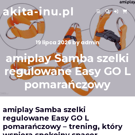
Skip
akita-inu.pl
to
content
19 lipca 2026
by
admin
amiplay Samba szelki
regulowane Easy GO L
pomarańczowy
amiplay Samba szelki
regulowane Easy GO L
pomarańczowy – trening, który
wspiera spokojny spacer