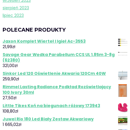
wrzesień 2023
sierpień 2023
lipiec 2023
POLECANE PRODUKTY
Jaxon Komplet Wierteł I Igieł Ac-3553
21,99
zł
Savage Gear Wędka Parabellum CCS UL 1.85m 3-8g
(62380)
321,00
zł
Sinkor Led 120 Oświetlenie Akwaria 120Cm 40W
259,90
zł
Rimmel Lasting Radiance Podkład Rozświetlający
100 Ivory 30ml
27,50
zł
Little Tikes Koń na biegunach różowy 173943
108,80
zł
Juwel Rio 180 Led Biały Zestaw Akwariowy
1 665,02
zł