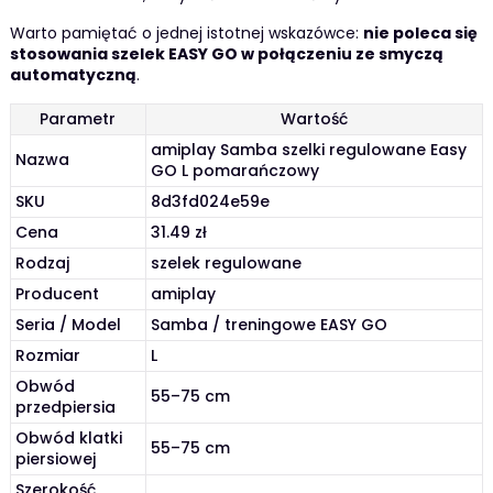
Warto pamiętać o jednej istotnej wskazówce:
nie poleca się
stosowania szelek EASY GO w połączeniu ze smyczą
automatyczną
.
Parametr
Wartość
amiplay Samba szelki regulowane Easy
Nazwa
GO L pomarańczowy
SKU
8d3fd024e59e
Cena
31.49 zł
Rodzaj
szelek regulowane
Producent
amiplay
Seria / Model
Samba / treningowe EASY GO
Rozmiar
L
Obwód
55–75 cm
przedpiersia
Obwód klatki
55–75 cm
piersiowej
Szerokość