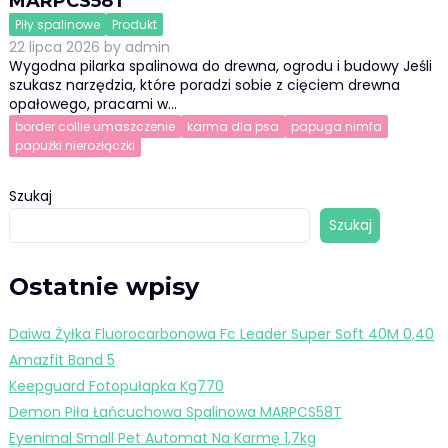
MARPCS58T
Piły spalinowe
Produkt
22 lipca 2026
by
admin
Wygodna pilarka spalinowa do drewna, ogrodu i budowy Jeśli
szukasz narzędzia, które poradzi sobie z cięciem drewna
opałowego, pracami w…
border collie umaszczenie
karma dla psa
papuga nimfa
papużki nierozłączki
Szukaj
Szukaj
Ostatnie wpisy
Daiwa Żyłka Fluorocarbonowa Fc Leader Super Soft 40M 0,40
Amazfit Band 5
Keepguard Fotopułapka Kg770
Demon Piła Łańcuchowa Spalinowa MARPCS58T
Eyenimal Small Pet Automat Na Karmę 1,7kg