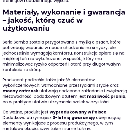
treningów i codziennego wyjścia.
Materiały, wykonanie i gwarancja
– jakość, którą czuć w
użytkowaniu
Seria Samba została przygotowana z myślą o psach, które
potrzebują wsparcia w nauce chodzenia na smyczy, ale
jednocześnie wymagają komfortu. Konstrukcja opiera się na
miękkiej taśmie wykończonej w sposób, który ma
minimalizować ryzyko odparzeń i otarć przy długotrwałym
kontakcie ze skórą.
Producent podkreśla także jakość elementów
wykończeniowych: wzmocnione przeszyciami szycie oraz
mocny zatrzask
ułatwiają codzienne zakładanie i zwiększają
niezawodność. Dodatkowym atutem jest
możliwość prania
,
co w praktyce ułatwia utrzymanie szelek w czystości.
Co ważne, produkt jest
wyprodukowany w Polsce
.
Dodatkowo otrzymujesz
3-letnią gwarancję
obejmującą
elementy wynikające z procesu produkcyjnego, w tym
metalowe okucia, szwy taśm i same taśmy.