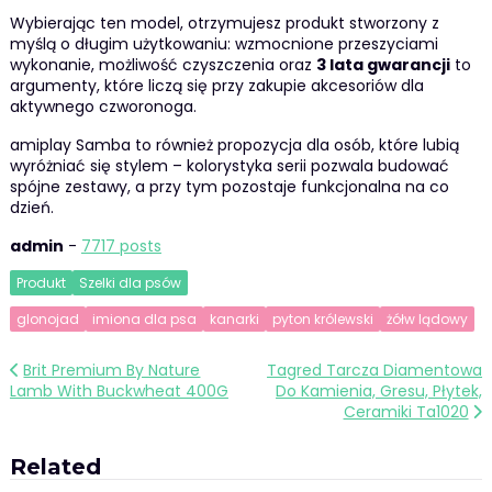
Wybierając ten model, otrzymujesz produkt stworzony z
myślą o długim użytkowaniu: wzmocnione przeszyciami
wykonanie, możliwość czyszczenia oraz
3 lata gwarancji
to
argumenty, które liczą się przy zakupie akcesoriów dla
aktywnego czworonoga.
amiplay Samba to również propozycja dla osób, które lubią
wyróżniać się stylem – kolorystyka serii pozwala budować
spójne zestawy, a przy tym pozostaje funkcjonalna na co
dzień.
admin
-
7717 posts
Produkt
Szelki dla psów
glonojad
imiona dla psa
kanarki
pyton królewski
żółw lądowy
Nawigacja
Brit Premium By Nature
Tagred Tarcza Diamentowa
Lamb With Buckwheat 400G
Do Kamienia, Gresu, Płytek,
wpisu
Ceramiki Ta1020
Related