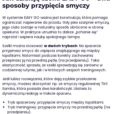
sposoby przypięcia smyczy
W systemie EASY GO ważna jest konstrukcja, która pomaga
ograniczać napieranie do przodu. Gdy pies szarpnie smyczą,
jego ciało zostaje w naturalny sposób obrócone w stronę
opiekuna. W praktyce utrudnia to dalsze „pchanie się”
naprzód i wspiera naukę spokojnego tempa.
Szelki można stosować
w dwóch trybach
. Na spacerze
przypinasz smycz do zapięcia znajdującego się między
łopatkami. Natomiast podczas korekty zachowania
przepinasz ją na przednią pętlę (na przedpiersiu). Taka
elastyczność sprawia, że szelki sprawdzają się zarówno w
codziennej rutynie, jak i w krótszych sesjach treningowych.
Jeśli lubisz rozwiązania, które dają szybkie przełożenie
smyczy, możesz skorzystać np. ze smyczy regulowanej 7in1
Samba, która posiada dwa karabińczyki. Ułatwia to
dynamiczną reakcję w trakcie spaceru.
Tryb spacerowy: przypięcie smyczy między łopatkami.
Tryb treningowy: przypięcie smyczy na przednią pętlę (na
przedpiersiu).