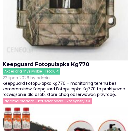
Keepguard Fotopułapka Kg770
Akcesoria myśliwskie
Produkt
22 lipca 2026
by
admin
Keepguard Fotopułapka Kg770 – monitoring terenu bez
kompromisów Keepguard Fotopułapka Kg770 to praktyczne
rozwiązanie dla osób, które chcą obserwować przyrodę,…
agama brodata
kot savannah
kot syberyjski