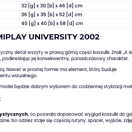
32 [g] x 30 [b] x 46 [d] cm
36 [g] x 35 [b] x 52 [d] cm
40 [g] x 40 [b] x 58 [d] cm
 AMIPLAY UNIVERSITY 2002
tyczny detal wszyty w prawą górną część koszulki. Znak „A 
ki, podkreślając jej konsekwentny, ponadczasowy charakter.
żą. Nawet w prostej formie ma element, który buduje
entu wizualnego.
ten model będzie dobrym wyborem do codziennej stylizacji ma
ć
rystycznych
, co pozwala dopasować wygląd koszulki do g
ażne, bo odzież staje się częścią rutyny: spacer, wyjście, zdję