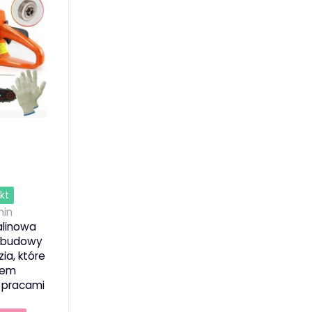
kt
in
alinowa
i budowy
ia, które
ciem
 pracami