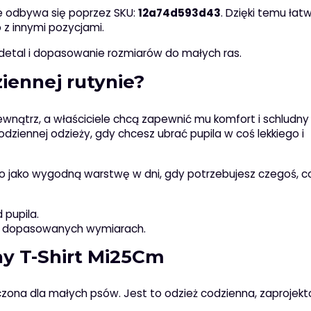
cie odbywa się poprzez SKU:
12a74d593d43
. Dzięki temu łat
 z innymi pozycjami.
 detal i dopasowanie rozmiarów do małych ras.
iennej rutynie?
zewnątrz, a właściciele chcą zapewnić mu komfort i schludny
dziennej odzieży, gdy chcesz ubrać pupila w coś lekkiego i
lbo jako wygodną warstwę w dni, gdy potrzebujesz czegoś, c
 pupila.
 o dopasowanych wymiarach.
ay T-Shirt Mi25Cm
naczona dla małych psów. Jest to odzież codzienna, zaprojek