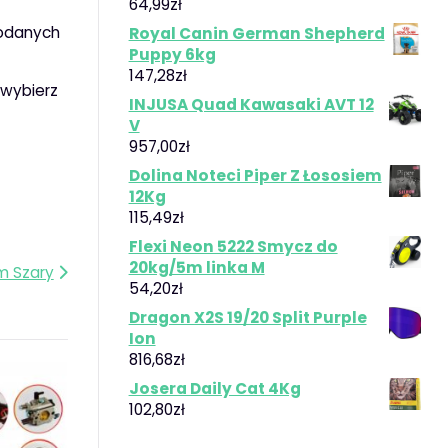
64,99
zł
podanych
Royal Canin German Shepherd
Puppy 6kg
147,28
zł
 wybierz
INJUSA Quad Kawasaki AVT 12
V
957,00
zł
Dolina Noteci Piper Z Łososiem
12Kg
115,49
zł
Flexi Neon 5222 Smycz do
20kg/5m linka M
m Szary
54,20
zł
Dragon X2S 19/20 Split Purple
Ion
816,68
zł
Josera Daily Cat 4Kg
102,80
zł