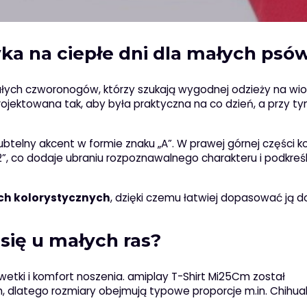
yka na ciepłe dni dla małych psó
ałych czworonogów, którzy szukają wygodnej odzieży na wio
aprojektowana tak, aby była praktyczna na co dzień, a przy t
telny akcent w formie znaku „A”. W prawej górnej części ko
02”, co dodaje ubraniu rozpoznawalnego charakteru i podkreś
ch kolorystycznych
, dzięki czemu łatwiej dopasować ją d
się u małych ras?
etki i komfort noszenia. amiplay T-Shirt Mi25Cm został
, dlatego rozmiary obejmują typowe proporcje m.in. Chihua