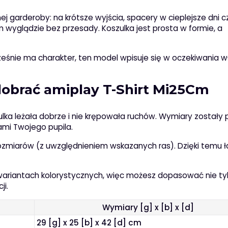
j garderoby: na krótsze wyjścia, spacery w cieplejsze dni c
yglądzie bez przesady. Koszulka jest prosta w formie, a
cześnie ma charakter, ten model wpisuje się w oczekiwania wł
dobrać amiplay T-Shirt Mi25Cm
lka leżała dobrze i nie krępowała ruchów. Wymiary zostały
ami Twojego pupila.
ozmiarów (z uwzględnieniem wskazanych ras). Dzięki temu ł
 wariantach kolorystycznych, więc możesz dopasować nie ty
ji.
Wymiary [g] x [b] x [d]
29 [g] x 25 [b] x 42 [d] cm