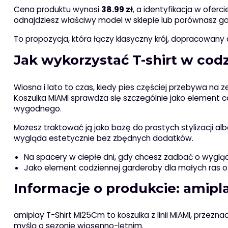
Cena produktu wynosi
38.99 zł
, a identyfikacja w ofer
odnajdziesz właściwy model w sklepie lub porównasz go
To propozycja, która łączy klasyczny krój, dopracowany
Jak wykorzystać T-shirt w codz
Wiosna i lato to czas, kiedy pies częściej przebywa na 
Koszulka MIAMI sprawdza się szczególnie jako element co
wygodnego.
Możesz traktować ją jako bazę do prostych stylizacji a
wygląda estetycznie bez zbędnych dodatków.
Na spacery w ciepłe dni, gdy chcesz zadbać o wygląd
Jako element codziennej garderoby dla małych ras
Informacje o produkcie: amipl
amiplay T-Shirt Mi25Cm to koszulka z linii MIAMI, przez
myślą o sezonie wiosenno-letnim.