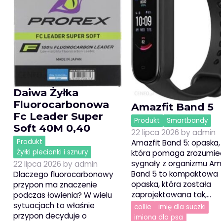
Daiwa Żyłka
Fluorocarbonowa
Amazfit Band 5
Fc Leader Super
Produkt
Smartbandy
Soft 40M 0,40
22 lipca 2026
by
admin
Produkt
Amazfit Band 5: opaska,
Żyłki plecionki i sznury
która pomaga zrozumie
sygnały z organizmu Am
22 lipca 2026
by
admin
Band 5 to kompaktowa
Dlaczego fluorocarbonowy
opaska, która została
przypon ma znaczenie
zaprojektowana tak,…
podczas łowienia? W wielu
sytuacjach to właśnie
collie
imię dla suczki
przypon decyduje o
imiona dla psa