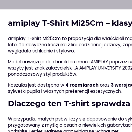
amiplay T-Shirt Mi25Cm – klas
amiplay T-Shirt Mi25Cm to propozycja dla właścicieli m
lato. To klasyczna koszulka z linii codziennej odzieży, z
wyglądała schludnie i stylowo.
Model nawiązuje do charakteru marki AMIPLAY poprzez sub
wszyty jest znak założycielski „A AMIPLAY UNIVERSITY 20
ponadczasowy styl produktów.
Koszulka jest dostępna w
4 rozmiarach
oraz
3 wersja
sylwetki pupila i własnych preferencji estetycznych.
Dlaczego ten T-shirt sprawdza 
W przypadku małych psów liczy się dopasowanie do sylw
przygotowany z myślą o psach o niewielkich gabarytach
Yorkshire Terrier, Maltese oraz Miniature Schnauzer.