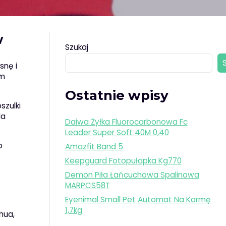
w
Szukaj
snę i
ym
Ostatnie wpisy
szulki
la
Daiwa Żyłka Fluorocarbonowa Fc
Leader Super Soft 40M 0,40
o
Amazfit Band 5
Keepguard Fotopułapka Kg770
Demon Piła Łańcuchowa Spalinowa
MARPCS58T
Eyenimal Small Pet Automat Na Karmę
1,7kg
hua,