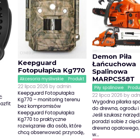
Demon Piła
Keepguard
Łańcuchowa
Fotopułapka Kg770
Spalinowa
MARPCS58T
Akcesoria myśliwskie
Produkt
22 lipca 2026
by
admin
Piły spalinowe
Produ
Keepguard Fotopułapka
22 lipca 2026
by
adm
ć
Kg770 – monitoring terenu
Wygodna pilarka sp
azfit
bez kompromisów
do drewna, ogrodu 
Keepguard Fotopułapka
Jeśli szukasz narzędz
Kg770 to praktyczne
poradzi sobie z cię
rozwiązanie dla osób, które
drewna opałowego,
chcą obserwować przyrodę,
w…
…