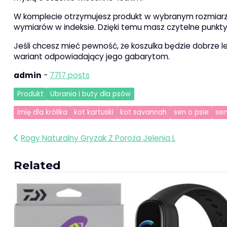
W komplecie otrzymujesz produkt w wybranym rozmiarze
wymiarów w indeksie. Dzięki temu masz czytelne punkty 
Jeśli chcesz mieć pewność, że koszulka będzie dobrze le
wariant odpowiadający jego gabarytom.
admin
-
7717 posts
Produkt
Ubrania i buty dla psów
imię dla królika
kot kartuski
kot savannah
sen o psie
ser
Nawigacja
Rogy Naturalny Gryzak Z Poroża Jelenia L
wpisu
Related