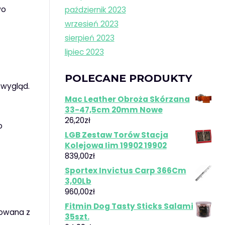
wo
październik 2023
wrzesień 2023
sierpień 2023
lipiec 2023
POLECANE PRODUKTY
 wygląd.
Mac Leather Obroża Skórzana
33-47,5cm 20mm Nowe
26,20
zł
o
LGB Zestaw Torów Stacja
Kolejowa Iim 19902 19902
839,00
zł
Sportex Invictus Carp 366Cm
3,00Lb
960,00
zł
Fitmin Dog Tasty Sticks Salami
towana z
35szt.