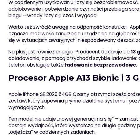
W codziennym użytkowaniu liczy się bezproblemowość. W i
odblokowanie i potwierdzanie czynności przebiega spra
biegu – wtedy liczy się czas i wygoda.
Warto też zwrócić uwagę na odporność konstrukcji. Ap
oznacza możliwość zanurzenia urządzenia na głębokość 
się w sytuacjach awaryjnych: niespodziewany deszcz, 
Na plus jest również energia. Producent deklaruje do
13 
doładowania, z pomocą przychodzi szybkie ładowanie:
telefon obsługuje także
ładowanie bezprzewodowe
.
Procesor Apple A13 Bionic i 3 
Apple iPhone SE 2020 64GB Czarny otrzymał sześciord
zestaw, który zapewnia płynne działanie systemu i pozwa
wymagających.
Ten model nie udaje „nowej generacji na siłę” – zamia
dostaje wydajność, która wystarcza na długie godziny pra
„odjeżdża” w codziennych zadaniach.