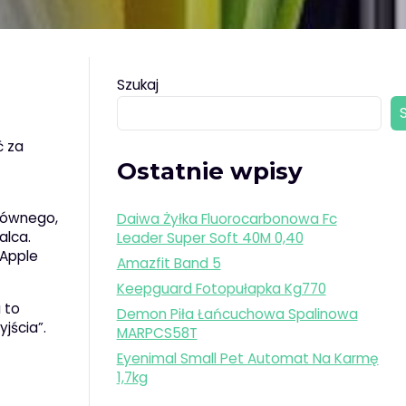
Szukaj
ć za
Ostatnie wpisy
głównego,
Daiwa Żyłka Fluorocarbonowa Fc
alca.
Leader Super Soft 40M 0,40
 Apple
Amazfit Band 5
Keepguard Fotopułapka Kg770
 to
Demon Piła Łańcuchowa Spalinowa
jścia”.
MARPCS58T
Eyenimal Small Pet Automat Na Karmę
1,7kg