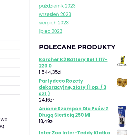
październik 2023
wrzesień 2023
sierpień 2023
lipiec 2023
POLECANE PRODUKTY
Karcher K2 Battery Set 1.117-
220.0
1 544,35
zł
Partydeco Rozety
dekoracyjne, złoty (1 op. / 3
szt.)
24,16
zł
Anione Szampon Dla Psów Z
Długą Sierścią 250 Ml
powe
18,49
zł
są
Inter Zoo Inter-Teddy Klatka