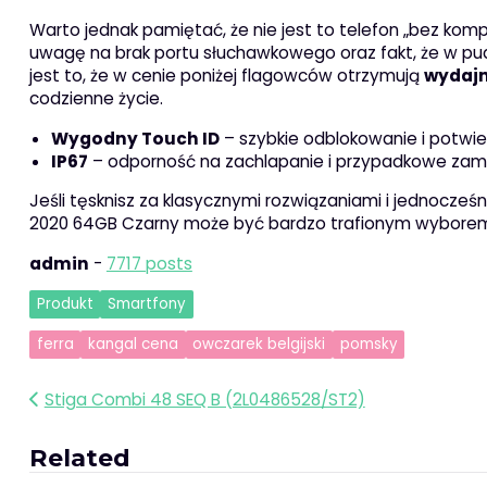
Warto jednak pamiętać, że nie jest to telefon „bez k
uwagę na brak portu słuchawkowego oraz fakt, że w pud
jest to, że w cenie poniżej flagowców otrzymują
wydajn
codzienne życie.
Wygodny Touch ID
– szybkie odblokowanie i potwie
IP67
– odporność na zachlapanie i przypadkowe za
Jeśli tęsknisz za klasycznymi rozwiązaniami i jednocze
2020 64GB Czarny może być bardzo trafionym wybore
admin
-
7717 posts
Produkt
Smartfony
ferra
kangal cena
owczarek belgijski
pomsky
Nawigacja
Stiga Combi 48 SEQ B (2L0486528/ST2)
wpisu
Related