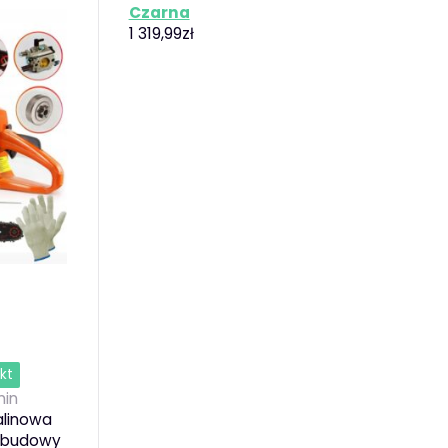
Czarna
1 319,99
zł
kt
in
alinowa
i budowy