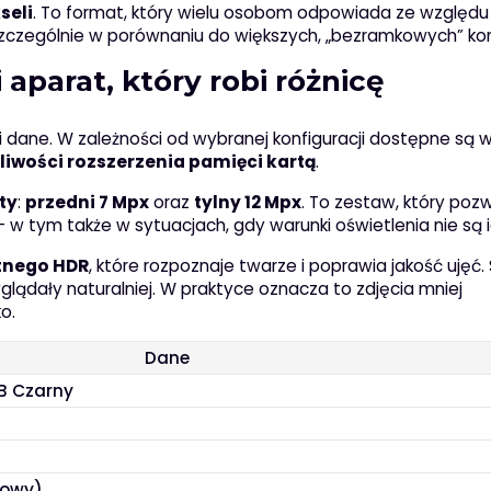
seli
. To format, który wielu osobom odpowiada ze względu
zczególnie w porównaniu do większych, „bezramkowych” kons
parat, który robi różnicę
 i dane. W zależności od wybranej konfiguracji dostępne są 
iwości rozszerzenia pamięci kartą
.
ty
:
przedni 7 Mpx
oraz
tylny 12 Mpx
. To zestaw, który pozw
 – w tym także w sytuacjach, gdy warunki oświetlenia nie są 
ntnego HDR
, które rozpoznaje twarze i poprawia jakość ujęć
glądały naturalniej. W praktyce oznacza to zdjęcia mniej
o.
Dane
B Czarny
iowy)