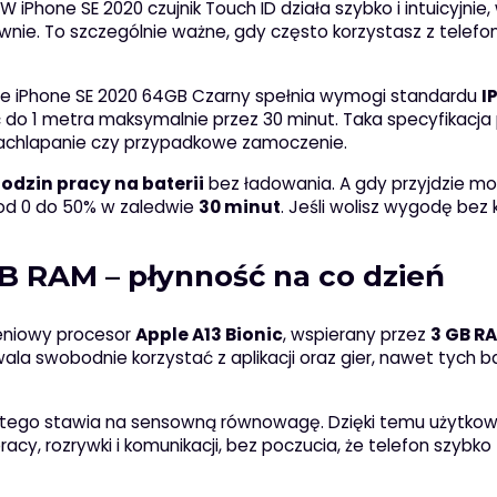
Phone SE 2020 czujnik Touch ID działa szybko i intuicyjnie,
wnie. To szczególnie ważne, gdy często korzystasz z telefo
ple iPhone SE 2020 64GB Czarny spełnia wymogi standardu
I
do 1 metra maksymalnie przez 30 minut. Taka specyfikacja
zachlapanie czy przypadkowe zamoczenie.
godzin pracy na baterii
bez ładowania. A gdy przyjdzie m
 od 0 do 50% w zaledwie
30 minut
. Jeśli wolisz wygodę bez k
GB RAM – płynność na co dzień
zeniowy procesor
Apple A13 Bionic
, wspierany przez
3 GB R
la swobodnie korzystać z aplikacji oraz gier, nawet tych ba
st tego stawia na sensowną równowagę. Dzięki temu użytkow
cy, rozrywki i komunikacji, bez poczucia, że telefon szybko