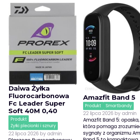
Daiwa Żyłka
Fluorocarbonowa
Amazfit Band 5
Fc Leader Super
Produkt
Smartbandy
Soft 40M 0,40
22 lipca 2026
by
admin
Produkt
Amazfit Band 5: opaska,
Żyłki plecionki i sznury
która pomaga zrozumie
sygnały z organizmu Am
22 lipca 2026
by
admin
Band 5 to kompaktowa