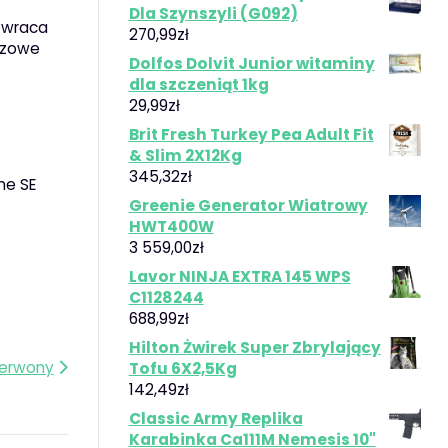
Dla Szynszyli (G092)
 zwraca
270,99
zł
uczowe
Dolfos Dolvit Junior witaminy
dla szczeniąt 1kg
29,99
zł
Brit Fresh Turkey Pea Adult Fit
& Slim 2X12Kg
345,32
zł
ne SE
Greenie Generator Wiatrowy
HWT400W
3 559,00
zł
Lavor NINJA EXTRA 145 WPS
C1128244
688,99
zł
Hilton Żwirek Super Zbrylający
zerwony
Tofu 6X2,5Kg
142,49
zł
Classic Army Replika
Karabinka Ca111M Nemesis 10"