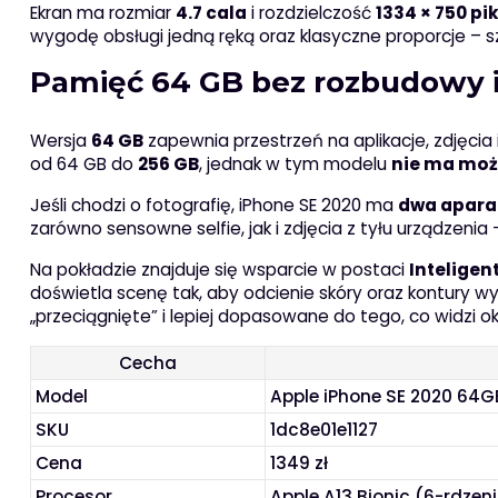
Ekran ma rozmiar
4.7 cala
i rozdzielczość
1334 × 750 pik
wygodę obsługi jedną ręką oraz klasyczne proporcje – s
Pamięć 64 GB bez rozbudowy i a
Wersja
64 GB
zapewnia przestrzeń na aplikacje, zdjęcia
od 64 GB do
256 GB
, jednak w tym modelu
nie ma możl
Jeśli chodzi o fotografię, iPhone SE 2020 ma
dwa apara
zarówno sensowne selfie, jak i zdjęcia z tyłu urządzenia
Na pokładzie znajduje się wsparcie w postaci
Intelige
doświetla scenę tak, aby odcienie skóry oraz kontury wy
„przeciągnięte” i lepiej dopasowane do tego, co widzi ok
Cecha
Model
Apple iPhone SE 2020 64G
SKU
1dc8e01e1127
Cena
1349 zł
Procesor
Apple A13 Bionic (6-rdzen