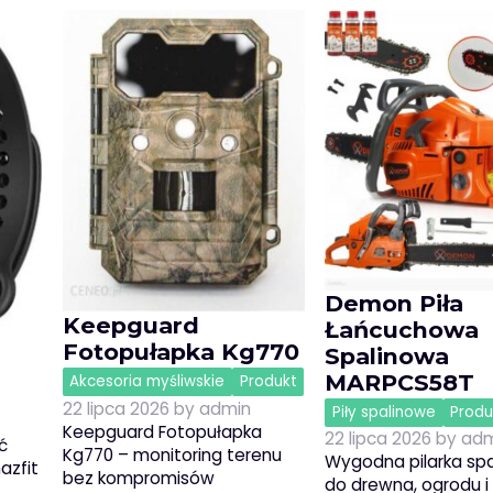
Demon Piła
Keepguard
Łańcuchowa
Fotopułapka Kg770
Spalinowa
MARPCS58T
Akcesoria myśliwskie
Produkt
22 lipca 2026
by
admin
Piły spalinowe
Produ
Keepguard Fotopułapka
22 lipca 2026
by
adm
ć
Kg770 – monitoring terenu
Wygodna pilarka sp
azfit
bez kompromisów
do drewna, ogrodu 