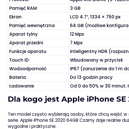
Pamięć RAM
3 GB
Ekran
LCD 4.7″, 1334 × 750 px
Pamięć wewnętrzna
64 GB (możliwe konfigura
Aparat tylny
12 Mpx
Aparat przedni
7 Mpx
Funkcje aparatu
Inteligentny HDR (rozpozn
Touch ID
Wbudowany w przycisk
Wodoodporność
IP67 (zanurzenie do 1 m d
Bateria
Do 13 godzin pracy
Ładowanie
Od 0 do 50% w 30 minut;
Dla kogo jest Apple iPhone S
Ten model często wybierają osoby, które chcą wejść 
serie. Apple iPhone SE 2020 64GB Czarny daje realnie du
wygodne i praktyczne.