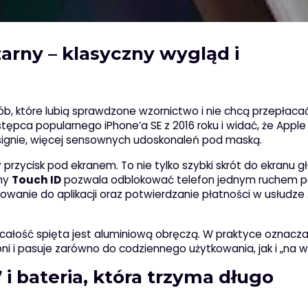
rny – klasyczny wygląd i
b, które lubią sprawdzone wzornictwo i nie chcą przepłaca
ępca popularnego iPhone’a SE z 2016 roku i widać, że Apple
esignie, więcej sensownych udoskonaleń pod maską.
przycisk pod ekranem. To nie tylko szybki skrót do ekranu 
ny
Touch ID
pozwala odblokować telefon jednym ruchem p
anie do aplikacji oraz potwierdzanie płatności w usłudze
całość spięta jest aluminiową obręczą. W praktyce oznacza
ni i pasuje zarówno do codziennego użytkowania, jak i „na wy
i bateria, która trzyma długo