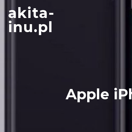
Skip
akita-
to
content
inu.pl
Apple iP