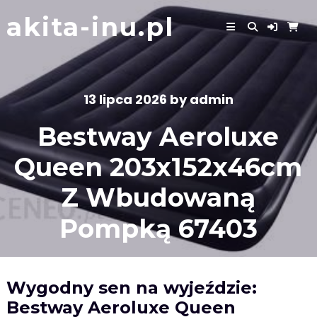
Skip
akita-inu.pl
to
content
13 lipca 2026
by
admin
Bestway Aeroluxe
Queen 203x152x46cm
Z Wbudowaną
Pompką 67403
Wygodny sen na wyjeździe:
Bestway Aeroluxe Queen