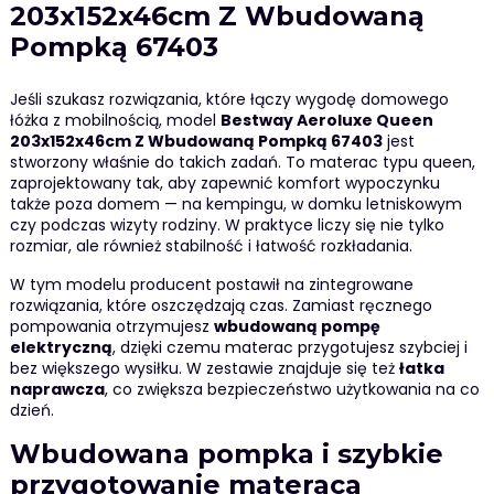
203x152x46cm Z Wbudowaną
Pompką 67403
Jeśli szukasz rozwiązania, które łączy wygodę domowego
łóżka z mobilnością, model
Bestway Aeroluxe Queen
203x152x46cm Z Wbudowaną Pompką 67403
jest
stworzony właśnie do takich zadań. To materac typu queen,
zaprojektowany tak, aby zapewnić komfort wypoczynku
także poza domem — na kempingu, w domku letniskowym
czy podczas wizyty rodziny. W praktyce liczy się nie tylko
rozmiar, ale również stabilność i łatwość rozkładania.
W tym modelu producent postawił na zintegrowane
rozwiązania, które oszczędzają czas. Zamiast ręcznego
pompowania otrzymujesz
wbudowaną pompę
elektryczną
, dzięki czemu materac przygotujesz szybciej i
bez większego wysiłku. W zestawie znajduje się też
łatka
naprawcza
, co zwiększa bezpieczeństwo użytkowania na co
dzień.
Wbudowana pompka i szybkie
przygotowanie materaca