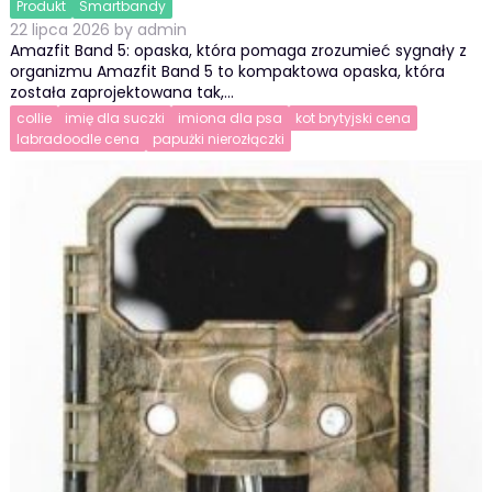
Produkt
Smartbandy
22 lipca 2026
by
admin
Amazfit Band 5: opaska, która pomaga zrozumieć sygnały z
organizmu Amazfit Band 5 to kompaktowa opaska, która
została zaprojektowana tak,…
collie
imię dla suczki
imiona dla psa
kot brytyjski cena
labradoodle cena
papużki nierozłączki