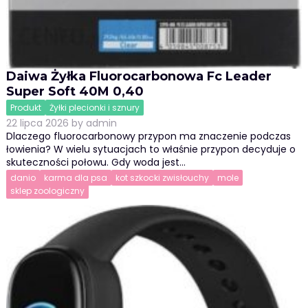
Daiwa Żyłka Fluorocarbonowa Fc Leader
Super Soft 40M 0,40
Produkt
Żyłki plecionki i sznury
22 lipca 2026
by
admin
Dlaczego fluorocarbonowy przypon ma znaczenie podczas
łowienia? W wielu sytuacjach to właśnie przypon decyduje o
skuteczności połowu. Gdy woda jest…
danio
karma dla psa
kot szkocki zwisłouchy
mole
sklep zoologiczny