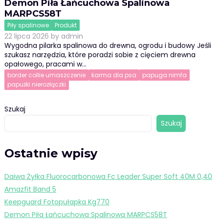
Demon Piła Łańcuchowa Spalinowa
MARPCS58T
Piły spalinowe
Produkt
22 lipca 2026
by
admin
Wygodna pilarka spalinowa do drewna, ogrodu i budowy Jeśli
szukasz narzędzia, które poradzi sobie z cięciem drewna
opałowego, pracami w…
border collie umaszczenie
karma dla psa
papuga nimfa
papużki nierozłączki
Szukaj
Szukaj
Ostatnie wpisy
Daiwa Żyłka Fluorocarbonowa Fc Leader Super Soft 40M 0,40
Amazfit Band 5
Keepguard Fotopułapka Kg770
Demon Piła Łańcuchowa Spalinowa MARPCS58T