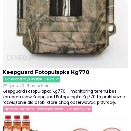
Keepguard Fotopułapka Kg770
Akcesoria myśliwskie
Produkt
22 lipca 2026
by
admin
Keepguard Fotopułapka Kg770 – monitoring terenu bez
kompromisów Keepguard Fotopułapka Kg770 to praktyczne
rozwiązanie dla osób, które chcą obserwować przyrodę,…
agama brodata
kot savannah
kot syberyjski