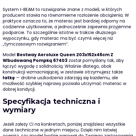
System I-BEAM to rozwiązanie znane z modeli, w których
producent stawia na równomierne rozłożenie obciążenia. W
praktyce oznacza to, że materac jest bardziej odporny na
codzienne użytkowanie, a jednocześnie zapewnia przyjemne
podparcie. To szczególnie istotne w trakcie dłuższego
wypoczynku, gdy materac ma być czymś więcej niż
„tymczasowym rozwiązaniem”.
Model
Bestway Aeroluxe Queen 203x152x46cm Z
Wbudowaną Pompką 67403
został pomyślany tak, aby
łączyć wygodę z solidnością. Właśnie dlatego, obok
konstrukcji wzmacniającej, w zestawie otrzymujesz także
łatkę
— drobne uszkodzenia zdarzają się każdemu, ale
możliwość szybkiej naprawy pozwala utrzymać materac w
dobrej kondycji.
Specyfikacja techniczna i
wymiary
Jeżeli zależy Ci na konkretach, poniżej znajdziesz wszystkie
dane techniczne w jednym miejscu. Dzięki nim łatwiej
ocenisz, czy model będzie pasował do Twojego zastosowania