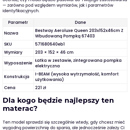
— zarówno pod względem wymiarów, jak i parametrów
identyfikacyjnych.
Parametr
Dane
Bestway Aeroluxe Queen 203x152x46cm Z
Nazwa
Wbudowaną Pompką 67403
SKU
571680640eb1
Wymiary
203 × 152 × 46 cm
Łatka w zestawie, zintegrowana pompka
Wyposażenie
elektryczna
I-BEAM (wysoka wytrzymałość, komfort
Konstrukcja
użytkowania)
Cena
221 zł
Dla kogo będzie najlepszy ten
materac?
Ten model sprawdzi się szczególnie wtedy, gdy chcesz mieć
wygodną powierzchnię do spania, ale jednocześnie zależy Ci