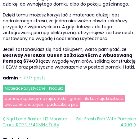
działkę, do wynajętego domku albo do pokoju gościnnego.
Dzięki temu możesz korzystać z materaca dłużej i bez
nadmiernego stresu, że jedna nieuważna chwila zakończy
przygodę z wypoczynkiem. A gdy dołożysz do tego
zintegrowaną pompę elektryczną, otrzymujesz zestaw cech
nastawiony na wygodę i codzienną użyteczność.
Jeżeli zastanawiasz się nad zakupem, warto pamiętać, że
Bestway Aeroluxe Queen 203x152x46cm Z Wbudowaną
Pompką 67403
łączy wygodę wymiarów, solidną konstrukcję
I-BEAM oraz praktyczne wyposażenie w postaci pompki i łatki.
admin
-
7717 posts
Materace turystyczne
Produkt
domowe sposoby na ruję u kotki
gekon
ile kosztuje kapibara
owczarek anatolijski
padaczka u psa
Nawigacja
Nqd Land Buster 1:12 Monster
Brit Fresh Fish With Pumpkin
Truck RTR 27/40MHz Żółty
400G
wpisu