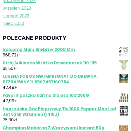
październik 2023
wrzesień 2023
sierpień 2023
lipiec 2023
POLECANE PRODUKTY
Valcomp Mars Srebrny 2000 Mm
668,72
zł
Strój Sukienka Wróżka Dzwoneczek 110-115
65,50
zł
LUVENA FOBOS NW IMPREGNAT DO DREWNA
BEZBARWNY 1L 5907467100784
42,49
zł
Favorit puszka karma dla psa 10x1250G
47,99
zł
Hoernecke Gaz Pieprzowy Tw 1000 Pepper Man Led
Jet 63Ml Strumień (1410.1)
75,00
zł
Champion Makaron Z Warzywami Instant 5Kg