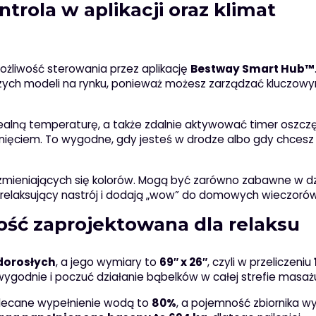
ntrola w aplikacji oraz klimat
ożliwość sterowania przez aplikację
Bestway Smart Hub™
szych modeli na rynku, ponieważ możesz zarządzać kluczow
ealną temperaturę, a także zdalnie aktywować timer oszcz
ciśnięciem. To wygodne, gdy jesteś w drodze albo gdy chcesz
zmieniających się kolorów. Mogą być zarówno zabawne w dzie
relaksujący nastrój i dodają „wow” do domowych wieczorów
ość zaprojektowana dla relaksu
dorosłych
, a jego wymiary to
69″ x 26″
, czyli w przeliczeniu
 wygodnie i poczuć działanie bąbelków w całej strefie masaż
alecane wypełnienie wodą to
80%
, a pojemność zbiornika w