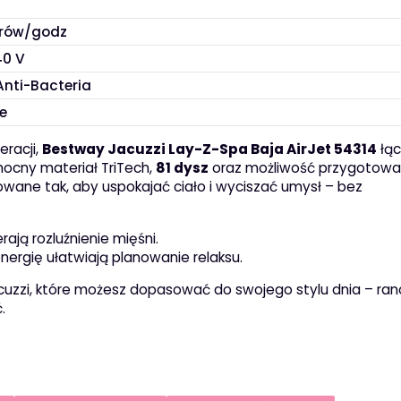
itrów/godz
40 V
 Anti-Bacteria
e
racji,
Bestway Jacuzzi Lay-Z-Spa Baja AirJet 54314
łąc
ocny materiał TriTech,
81 dysz
oraz możliwość przygotowa
owane tak, aby uspokajać ciało i wyciszać umysł – bez
ają rozluźnienie mięśni.
ergię ułatwiają planowanie relaksu.
cuzzi, które możesz dopasować do swojego stylu dnia – ran
.