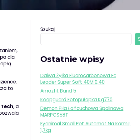
Szukaj
ązaniem,
pa dla
Ostatnie wpisy
iepłą
Daiwa Żyłka Fluorocarbonowa Fc
zience.
Leader Super Soft 40M 0,40
cza to
Amazfit Band 5
Keepguard Fotopułapka Kg770
iTech
, a
Demon Piła Łańcuchowa Spalinowa
 pozwala
MARPCS58T
Eyenimal Small Pet Automat Na Karmę
1,7kg