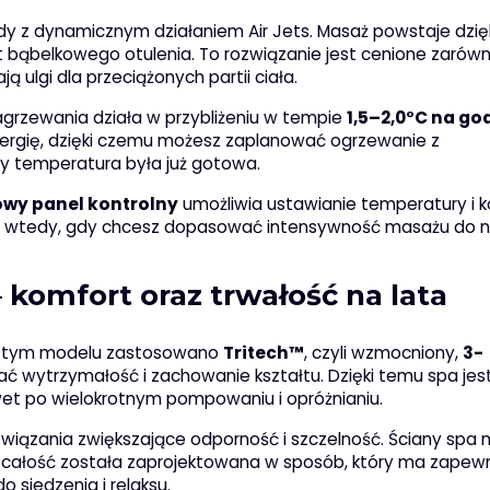
dy z dynamicznym działaniem Air Jets. Masaż powstaje dzię
t bąbelkowego otulenia. To rozwiązanie jest cenione zarów
ją ulgi dla przeciążonych partii ciała.
agrzewania działa w przybliżeniu w tempie
1,5–2,0°C na go
rgię, dzięki czemu możesz zaplanować ogrzewanie z
 temperatura była już gotowa.
owy panel kontrolny
umożliwia ustawianie temperatury i k
e wtedy, gdy chcesz dopasować intensywność masażu do na
– komfort oraz trwałość na lata
W tym modelu zastosowano
Tritech™
, czyli wzmocniony,
3-
ć wytrzymałość i zachowanie kształtu. Dzięki temu spa jes
wet po wielokrotnym pompowaniu i opróżnianiu.
wiązania zwiększające odporność i szczelność. Ściany spa 
a całość została zaprojektowana w sposób, który ma zapew
 siedzenia i relaksu.