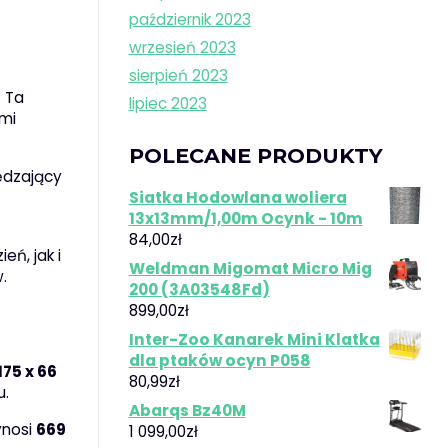
październik 2023
wrzesień 2023
sierpień 2023
. Ta
lipiec 2023
ymi
POLECANE PRODUKTY
ędzający
Siatka Hodowlana woliera
13x13mm/1,00m Ocynk - 10m
84,00
zł
ń, jak i
Weldman Migomat Micro Mig
.
200 (3A03548Fd)
899,00
zł
Inter-Zoo Kanarek Mini Klatka
dla ptaków ocyn P058
175 x 66
80,99
zł
u.
Abarqs Bz40M
ynosi
669
1 099,00
zł