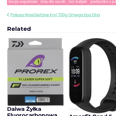
bocja wspaniała
imię dla suczki
kot balijski
padaczka u p
Nawigacja
Pokusa RawDietLine Kryl 700g Omega Epa Dha
wpisu
Related
Daiwa Żyłka
Fluorocarbonowa