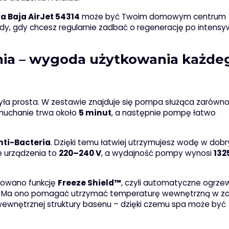
 Baja AirJet 54314
może być Twoim domowym centrum
dy, gdy chcesz regularnie zadbać o regenerację po intens
zenia – wygoda użytkowania każde
była prosta. W zestawie znajduje się pompa służąca zarówn
uchanie trwa około
5 minut
, a następnie pompę łatwo
Anti-Bacteria
. Dzięki temu łatwiej utrzymujesz wodę w dob
ie urządzenia to
220–240 V
, a wydajność pompy wynosi
132
osowano funkcję
Freeze Shield™
, czyli automatyczne ogrze
. Ma ono pomagać utrzymać temperaturę wewnętrzną w za
 wewnętrznej struktury basenu – dzięki czemu spa może być