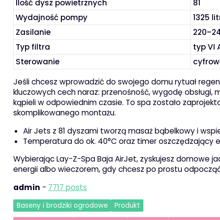
Ilość dysz powietrznych
81
Wydajność pompy
1325 l
Zasilanie
220–2
Typ filtra
typ VI
Sterowanie
cyfrow
Jeśli chcesz wprowadzić do swojego domu rytuał regene
kluczowych cech naraz: przenośność, wygodę obsługi, m
kąpieli w odpowiednim czasie. To spa zostało zaprojekt
skomplikowanego montażu.
Air Jets z 81 dyszami tworzą masaż bąbelkowy i wspier
Temperatura do ok. 40°C oraz timer oszczędzający en
Wybierając Lay-Z-Spa Baja AirJet, zyskujesz domowe ja
energii albo wieczorem, gdy chcesz po prostu odpocząć
admin
-
7717 posts
Baseny i brodziki ogrodowe
Produkt