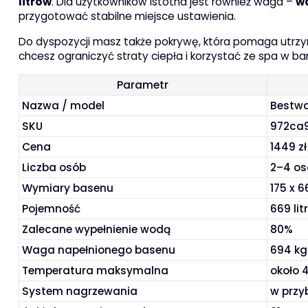
litrów
. Dla użytkowników istotna jest również waga –
w
przygotować stabilne miejsce ustawienia.
Do dyspozycji masz także pokrywę, która pomaga utrz
chcesz ograniczyć straty ciepła i korzystać ze spa w b
Parametr
Nazwa / model
Bestwa
SKU
972ca
Cena
1449 zł
Liczba osób
2–4 os
Wymiary basenu
175 x 6
Pojemność
669 li
Zalecane wypełnienie wodą
80%
Waga napełnionego basenu
694 kg
Temperatura maksymalna
około 
System nagrzewania
w przyb