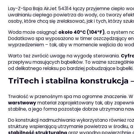
Lay-Z-Spa Baja AirJet 54314 łączy przyjemne ciepło wo
uwalnianiu ciepłego powietrza do wody, co tworzy efek
osoby, które chcą się zrelaksować, jak i tych, którzy szuka
Woda może osiągnąć
około 40°C (104°F)
, a system n
Dodatkowo spa wyposażono w timer oszczędzający ene
wyprzedzeniem – tak, aby w momencie wejścia do wody
Warto też zwrócić uwagę na wygodę sterowania.
Cyfr
przepływu masujących bąbelków. To ważne szczególni
od delikatnego relaksu po bardziej pobudzające bąbelki.
TriTech i stabilna konstrukcja 
Trwałość w przenośnym spa ma ogromne znaczenie. 
warstwowy
materiał zaprojektowany tak, aby zapewnia
stabilne, a jego forma pozostaje dobrze utrzymana na
Do konstrukcji nadmuchiwania wykorzystano również roz
strukturę wspierającą utrzymanie powietrza w środku, 
stabilność strukturalną
oraz wygodną powierzchnię do