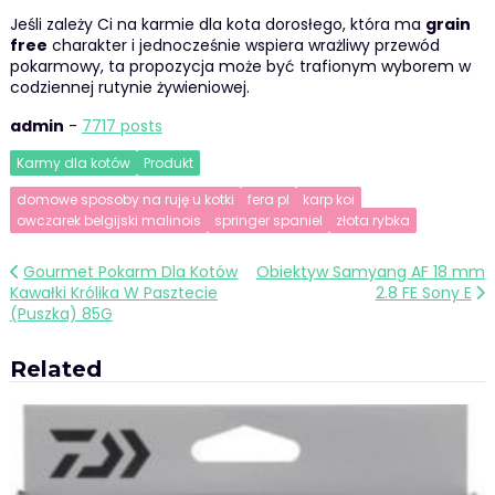
Jeśli zależy Ci na karmie dla kota dorosłego, która ma
grain
free
charakter i jednocześnie wspiera wrażliwy przewód
pokarmowy, ta propozycja może być trafionym wyborem w
codziennej rutynie żywieniowej.
admin
-
7717 posts
Karmy dla kotów
Produkt
domowe sposoby na ruję u kotki
fera pl
karp koi
owczarek belgijski malinois
springer spaniel
złota rybka
Nawigacja
Gourmet Pokarm Dla Kotów
Obiektyw Samyang AF 18 mm
Kawałki Królika W Pasztecie
2.8 FE Sony E
wpisu
(Puszka) 85G
Related