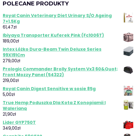
POLECANE PRODUKTY
Royal Canin Veterinary Diet Urinary S/O Ageing
7+1,5Kg
61,47
zł
Ibiyaya Transporter Kuferek Pink (Fc1006T)
189,00
zł
Intex Łóżko Dura-Beam Twin Deluxe Series
99X191Cm
279,00
zł
Prologic Commander Brolly System Vx3 60&Quot;
Front Mozzy Panel (54322)
219,00
zł
Royal Canin Digest Sensitive w sosie 85g
5,00
zł
True Hemp Poduszka Dla Kota Z Konopiamii I
Walerianą
21,90
zł
Lider GYP750T
349,00
zł