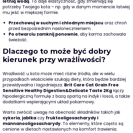
letnią wodą
. To daje elastyczność, gdy zmieniają się
potrzeby Twojego kota – np. gdy w danym momencie łatwiej
mu jeść w miększej formie.
Przechowuj w suchym i chłodnym miejscu
oraz chroń
przed bezpośrednim nasłonecznieniem.
Po otwarciu zamknij ponownie
, aby karma zachowała
świeżość.
Dlaczego to może być dobry
kierunek przy wrażliwości?
Wrażliwość u kota może mieć różne źródła, ale w wielu
przypadkach właściciele szukają diety, która będzie bardziej
przewidywalna i łagodniejsza.
Brit Care Cat Grain Free
Sensitive Healthy Digestion&Delicate Taste 2Kg
łączy
hipoalergiczną formułę z bazą opartą na indyk i łosoś, a także
dodatkami wspierającymi układ pokarmowy.
Warto zwrócić uwagę na obecność składników takich jak
cykoria
,
jabłka
czy
fruktooligosacharydy i
mannanooligosacharydy
. To elementy, które często są
cenione w dietach nastawionych na komfort trawienia.