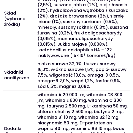
(2,5%), suszone jabłka (2%), olej z łososia
(2%), hydrolizowana wątróbka z kurczaka
Skład
(2%), drożdże browarniane (2%), siemię
(wybrane
lniane (1%), suszony rumianek (0,5%),
źródła)
minerały, suszony rokitnik (0,3%), suszona
żurawina (0,2%), fruktooligosacharydy
(0,015%), mannanooligosacharydy
(0,015%), Jukka Mojave (0,008%),
Lactobacillus acidophilus HA – 122
9
inaktywowane (15×10
komórek/kg)
białko surowe 32,0%, tłuszcz surowy
16,0%, włókno surowe 1,5%, popiół surowy
Składniki
7,5%, wilgotność 10,0%, omega-3 0,5%,
analityczne
omega-6 2,0%, wapń 1,2%, fosfor 0,9%,
sód 0,5%, magnez 0,08%
witamina A 20 000 j.m, witamina D3 800
j.m, witamina E 600 mg, witamina C 300
mg, tauryna 2 500 mg, L-karnityna 50 mg,
chlorek choliny 2 500 mg, biotyna 2 mg,
witamina B1 10 mg, witamina B2 12 mg,
niacynamid 50 mg, D-pantotenian
Dodatki
wapnia 40 mg, witamina B6 10 mg, kwas