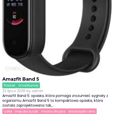
Amazfit Band 5
Produkt
Smartbandy
22 lipca 2026
by
admin
Amazfit Band 5: opaska, która pomaga zrozumieć sygnały z
organizmu Amazfit Band 5 to kompaktowa opaska, która
została zaprojektowana tak,…
collie
imię dla suczki
imiona dla psa
kot brytyjski cena