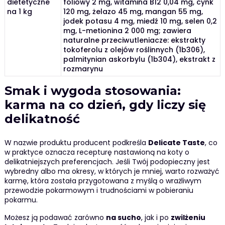
dietetyczne
foliowy 2 mg, witamina B12 0,04 mg, cynk
na 1 kg
120 mg, żelazo 45 mg, mangan 55 mg,
jodek potasu 4 mg, miedź 10 mg, selen 0,2
mg, L-metionina 2 000 mg; zawiera
naturalne przeciwutleniacze: ekstrakty
tokoferolu z olejów roślinnych (1b306),
palmitynian askorbylu (1b304), ekstrakt z
rozmarynu
Smak i wygoda stosowania:
karma na co dzień, gdy liczy się
delikatność
W nazwie produktu producent podkreśla
Delicate Taste
, co
w praktyce oznacza recepturę nastawioną na koty o
delikatniejszych preferencjach. Jeśli Twój podopieczny jest
wybredny albo ma okresy, w których je mniej, warto rozważyć
karmę, która została przygotowana z myślą o wrażliwym
przewodzie pokarmowym i trudnościami w pobieraniu
pokarmu.
Możesz ją podawać zarówno
na sucho
, jak i po
zwilżeniu