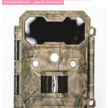
labradoodle cena
papużki nierozłączki