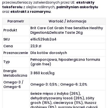
przeciwutleniaczy zatwierdzonych przez UE:
ekstrakty
tokoferolu
z olejów roślinnych,
palmitynian askorbylu
oraz
ekstrakt z rozmarynu
.
Parametr
Wartość / informacja
Brit Care Cat Grain Free Sensitive Healthy
Produkt
Digestion&Delicate Taste 2Kg
SKU
e16c529ab2a4
Cena
23,9 zł
Przeznaczenie
Dla kotów dorosłych
Pełnoporcjowa, hipoalergiczna formuła
Typ
(grain free)
Energia
3 860 kcal/kg
Metaboliczna
Omega-3 /
Omega-3: 0,5% ; Omega-6: 2,0%
Omega-6
świeże mięso z indyka (26%),
dehydratyzowany łosoś (26%), żółty
groch (16%), ciecierzyca (11%), tłuszcz
drobiowy (8%), suszony korzeń cykorii