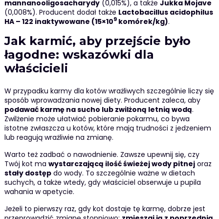
mannanooligosacharydy
(0,015%), a także
Jukka Mojave
(0,008%). Producent dodał także
Lactobacillus acidophilus
9
HA – 122 inaktywowane (15×10
komórek/kg)
.
Jak karmić, aby przejście było
łagodne: wskazówki dla
właścicieli
W przypadku karmy dla kotów wrażliwych szczególnie liczy się
sposób wprowadzania nowej diety. Producent zaleca, aby
podawać karmę na sucho lub zwilżoną letnią wodą
.
Zwilżenie może ułatwiać pobieranie pokarmu, co bywa
istotne zwłaszcza u kotów, które mają trudności z jedzeniem
lub reagują wrażliwie na zmianę.
Warto też zadbać o nawodnienie. Zawsze upewnij się, czy
Twój kot ma
wystarczającą ilość świeżej wody pitnej
oraz
stały dostęp
do wody. To szczególnie ważne w dietach
suchych, a także wtedy, gdy właściciel obserwuje u pupila
wahania w apetycie.
Jeżeli to pierwszy raz, gdy kot dostaje tę karmę, dobrze jest
przeprowadzić zmianę stopniowo:
zmieszaj ją z poprzednią