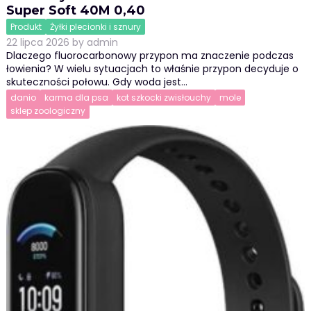
Super Soft 40M 0,40
Produkt
Żyłki plecionki i sznury
22 lipca 2026
by
admin
Dlaczego fluorocarbonowy przypon ma znaczenie podczas
łowienia? W wielu sytuacjach to właśnie przypon decyduje o
skuteczności połowu. Gdy woda jest…
danio
karma dla psa
kot szkocki zwisłouchy
mole
sklep zoologiczny