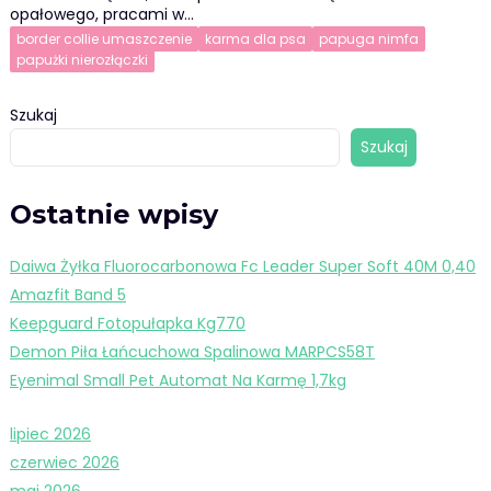
opałowego, pracami w…
border collie umaszczenie
karma dla psa
papuga nimfa
papużki nierozłączki
Szukaj
Szukaj
Ostatnie wpisy
Daiwa Żyłka Fluorocarbonowa Fc Leader Super Soft 40M 0,40
Amazfit Band 5
Keepguard Fotopułapka Kg770
Demon Piła Łańcuchowa Spalinowa MARPCS58T
Eyenimal Small Pet Automat Na Karmę 1,7kg
lipiec 2026
czerwiec 2026
maj 2026