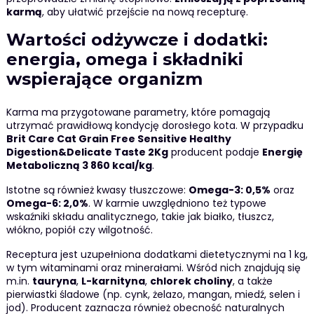
karmą
, aby ułatwić przejście na nową recepturę.
Wartości odżywcze i dodatki:
energia, omega i składniki
wspierające organizm
Karma ma przygotowane parametry, które pomagają
utrzymać prawidłową kondycję dorosłego kota. W przypadku
Brit Care Cat Grain Free Sensitive Healthy
Digestion&Delicate Taste 2Kg
producent podaje
Energię
Metaboliczną 3 860 kcal/kg
.
Istotne są również kwasy tłuszczowe:
Omega-3: 0,5%
oraz
Omega-6: 2,0%
. W karmie uwzględniono też typowe
wskaźniki składu analitycznego, takie jak białko, tłuszcz,
włókno, popiół czy wilgotność.
Receptura jest uzupełniona dodatkami dietetycznymi na 1 kg,
w tym witaminami oraz minerałami. Wśród nich znajdują się
m.in.
tauryna
,
L-karnityna
,
chlorek choliny
, a także
pierwiastki śladowe (np. cynk, żelazo, mangan, miedź, selen i
jod). Producent zaznacza również obecność naturalnych