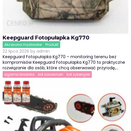
Keepguard Fotopułapka Kg770
Akcesoria myśliwskie
Produkt
22 lipca 2026
by
admin
Keepguard Fotopułapka Kg770 – monitoring terenu bez
kompromisów Keepguard Fotopułapka Kg770 to praktyczne
rozwiązanie dla osób, które chcą obserwować przyrodę,…
agama brodata
kot savannah
kot syberyjski