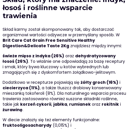
łosoś i roślinne wsparcie
trawienia
Skład karmy został skomponowany tak, aby dostarczać
organizmowi wartości odżywcze w przemyślany sposób. W
Brit Care Cat Grain Free Sensitive Healthy
Digestion&Delicate Taste 2Kg
znajdziesz między innymi:
świeże mięso z indyka (26%)
oraz
dehydratyzowany
łosoś (26%)
. To właśnie one odpowiadają za bazę receptury
i smak, który bywa kluczowy u kotów wybrednych lub
zmagających się z dyskomfortem żołądkowo-jelitowym.
Dodatkowo w recepturze pojawiają się
żółty groch (16%)
i
ciecierzyca (11%)
, a także tłuszcz drobiowy konserwowany
mieszanką tokoferoli (8%). Dla naturalnego wsparcia procesu
trawienia zastosowano również suszone składniki roślinne,
takie jak
korzeń cykorii
,
jabłka
,
rumianek
oraz
rokitnik
i
żurawinę
.
W diecie znalazły się też elementy funkcjonalne:
fruktooligosacharydy
(0,015%) i