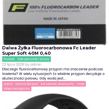
Daiwa Żyłka Fluorocarbonowa Fc Leader
Super Soft 40M 0,40
Produkt
Żyłki plecionki i sznury
22 lipca 2026
by
admin
Dlaczego fluorocarbonowy przypon ma znaczenie podczas
łowienia? W wielu sytuacjach to właśnie przypon decyduje o
skuteczności połowu. Gdy woda jest…
danio
karma dla psa
kot szkocki zwisłouchy
mole
sklep zoologiczny