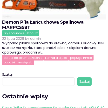
Demon Piła Łańcuchowa Spalinowa
MARPCS58T
Piły spalinowe
Produkt
22 lipca 2026
by
admin
Wygodna pilarka spalinowa do drewna, ogrodu i budowy Jeśli
szukasz narzędzia, które poradzi sobie z cięciem drewna
opałowego, pracami w…
border collie umaszczenie
karma dla psa
papuga nimfa
papużki nierozłączki
Szukaj
Szukaj
Ostatnie wpisy
Daiwa Żyłka Fluorocarbonowa Fc Leader Super Soft 40M 0,40