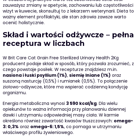
zauważysz zmiany w apetycie, zachowaniu lub częstotliwości
wizyt w kuwecie, skonsultuj to z lekarzem weterynarii. Dieta to
ważny element profilaktyki, ale stan zdrowia zawsze warto
ocenić holistycznie.
Skład i wartości odżywcze – pełna
receptura w liczbach
W Brit Care Cat Grain Free Sterilized Urinary Health 2Kg
producent podaje skład w sposób, który pozwala zrozumieć, z
czego powstaje posiłek. W recepturze znajdziesz m.in.
nasiona i łuski psyllium (1%)
,
siemię lniane (1%)
oraz
suszoną nasturcję (0,5%) i rumianek (0,5%). To połączenie
ziołowo-odżywcze, które ma wspierać codzienną kondycję
organizmu.
Energia metaboliczna wynosi
3 590 kcal/kg
. Dla wielu
opiekunów to ważna informacja przy planowaniu dziennej
dawki i utrzymaniu odpowiedniej masy ciała. W karmie
określono również zawartość kwasów tłuszczowych:
omega-
3: 0,3%
oraz
omega-6: 1,5%
, co pomaga w utrzymaniu
właściwego profilu żywieniowego.