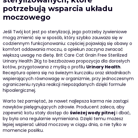
potrzebują wsparcia układu
moczowego
Jeśli Twój kot jest po sterylizacji, jego potrzeby żywieniowe
mogą zmienić się w sposób, który szybko zauważa się w
codziennym funkcjonowaniu: częściej pojawiają się obawy o
komfort oddawania moczu, a opiekun zaczyna zwracać
większą uwagę na dietę. Brit Care Cat Grain Free Sterilized
Urinary Health 2Kg to bezzbożowa propozycja dla dorosłych
kotów, przygotowana z myślą o profilu
Urinary Health
.
Receptura opiera się na świeżym kurczaku oraz składnikach
wspierających równowagę w organizmie, przy jednoczesnym
ograniczeniu ryzyka reakcji niepożądanych dzięki formule
hipoalergicznej.
Warto też pamiętać, że nawet najlepsza karma nie zastąpi
nawyków pielęgnujących zdrowie. Producent zaleca, aby
zapewnić kotu stały dostęp do
świeżej wody pitnej
i dbać,
by była ona regularnie wymieniana. Dzięki temu możesz
lepiej wspierać układ moczowy w ciągu dnia, a nie tylko w
momencie posiłku.