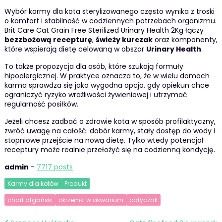
Wybór karmy dla kota sterylizowanego często wynika z troski
o komfort i stabilność w codziennych potrzebach organizmu.
Brit Care Cat Grain Free Sterilized Urinary Health 2Kg łączy
bezzbożową recepturę
,
świeży kurczak
oraz komponenty,
które wspierają dietę celowaną w obszar
Urinary Health
.
To także propozycja dla osób, które szukają formuły
hipoalergicznej. W praktyce oznacza to, że w wielu domach
karma sprawdza się jako wygodna opcja, gdy opiekun chce
ograniczyć ryzyko wrażliwości żywieniowej i utrzymać
regularność posiłków.
Jeżeli chcesz zadbać o zdrowie kota w sposób profilaktyczny,
zwróć uwagę na całość: dobór karmy, stały dostęp do wody i
stopniowe przejście na nową dietę. Tylko wtedy potencjał
receptury może realnie przełożyć się na codzienną kondycję.
admin
-
7717 posts
Karmy dla kotów
Produkt
chart afgański
okrzemki w akwarium
patyczak