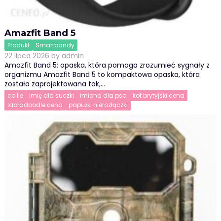
Amazfit Band 5
Produkt
Smartbandy
22 lipca 2026
by
admin
Amazfit Band 5: opaska, która pomaga zrozumieć sygnały z
organizmu Amazfit Band 5 to kompaktowa opaska, która
została zaprojektowana tak,…
collie
imię dla suczki
imiona dla psa
kot brytyjski cena
labradoodle cena
papużki nierozłączki