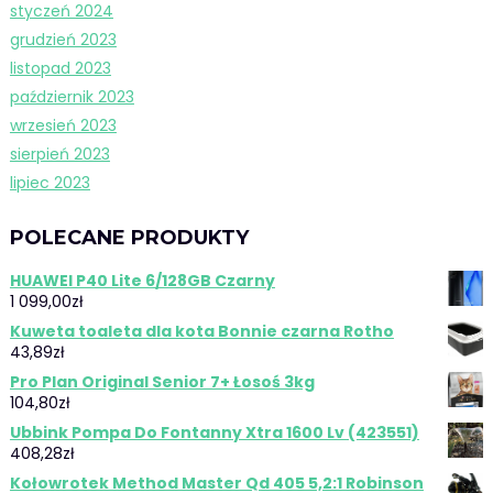
styczeń 2024
grudzień 2023
listopad 2023
październik 2023
wrzesień 2023
sierpień 2023
lipiec 2023
POLECANE PRODUKTY
HUAWEI P40 Lite 6/128GB Czarny
1 099,00
zł
Kuweta toaleta dla kota Bonnie czarna Rotho
43,89
zł
Pro Plan Original Senior 7+ Łosoś 3kg
104,80
zł
Ubbink Pompa Do Fontanny Xtra 1600 Lv (423551)
408,28
zł
Kołowrotek Method Master Qd 405 5,2:1 Robinson