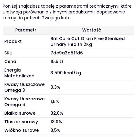
Poniżej znajdziesz tabelę z parametrami technicznymi, które
ułatwiają porównanie z innymi produktami i dopasowanie
karmy do potrzeb Twojego kota.
Parametr
Wartość
Brit Care Cat Grain Free Sterilized
Produkt
Urinary Health 2Kg
SKU
7de9a3d5ffd6
Cena
15,5 zł
Energia
3 590 kcal/kg
Metaboliczna
Kwasy tłuszczowe
0,3%
Omega 3
Kwasy tłuszczowe
1,5%
Omega 6
Białko surowe
32,0%
Tłuszcz surowy
13,0%
Włókno surowe
3,5%