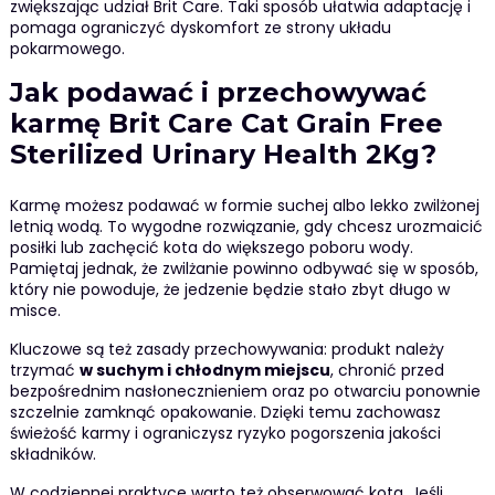
zwiększając udział Brit Care. Taki sposób ułatwia adaptację i
pomaga ograniczyć dyskomfort ze strony układu
pokarmowego.
Jak podawać i przechowywać
karmę Brit Care Cat Grain Free
Sterilized Urinary Health 2Kg?
Karmę możesz podawać w formie suchej albo lekko zwilżonej
letnią wodą. To wygodne rozwiązanie, gdy chcesz urozmaicić
posiłki lub zachęcić kota do większego poboru wody.
Pamiętaj jednak, że zwilżanie powinno odbywać się w sposób,
który nie powoduje, że jedzenie będzie stało zbyt długo w
misce.
Kluczowe są też zasady przechowywania: produkt należy
trzymać
w suchym i chłodnym miejscu
, chronić przed
bezpośrednim nasłonecznieniem oraz po otwarciu ponownie
szczelnie zamknąć opakowanie. Dzięki temu zachowasz
świeżość karmy i ograniczysz ryzyko pogorszenia jakości
składników.
W codziennej praktyce warto też obserwować kota. Jeśli