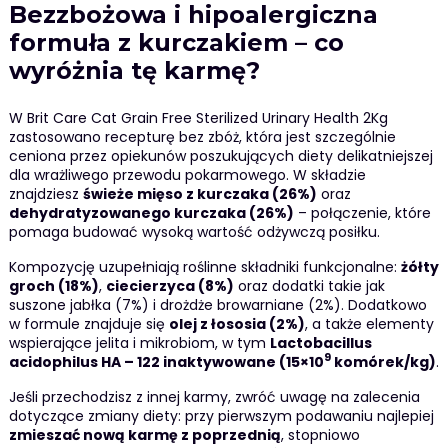
Bezzbożowa i hipoalergiczna
formuła z kurczakiem – co
wyróżnia tę karmę?
W Brit Care Cat Grain Free Sterilized Urinary Health 2Kg
zastosowano recepturę bez zbóż, która jest szczególnie
ceniona przez opiekunów poszukujących diety delikatniejszej
dla wrażliwego przewodu pokarmowego. W składzie
znajdziesz
świeże mięso z kurczaka (26%)
oraz
dehydratyzowanego kurczaka (26%)
– połączenie, które
pomaga budować wysoką wartość odżywczą posiłku.
Kompozycję uzupełniają roślinne składniki funkcjonalne:
żółty
groch (18%)
,
ciecierzyca (8%)
oraz dodatki takie jak
suszone jabłka (7%) i drożdże browarniane (2%). Dodatkowo
w formule znajduje się
olej z łososia (2%)
, a także elementy
wspierające jelita i mikrobiom, w tym
Lactobacillus
9
acidophilus HA – 122 inaktywowane (15×10
komórek/kg)
.
Jeśli przechodzisz z innej karmy, zwróć uwagę na zalecenia
dotyczące zmiany diety: przy pierwszym podawaniu najlepiej
zmieszać nową karmę z poprzednią
, stopniowo