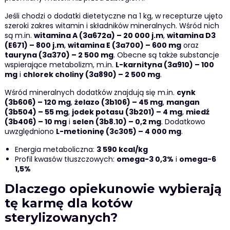
Jeśli chodzi o dodatki dietetyczne na 1 kg, w recepturze ujęto
szeroki zakres witamin i składników mineralnych. Wśród nich
są m.in.
witamina A (3a672a) – 20 000 j.m
,
witamina D3
(E671) – 800 j.m
,
witamina E (3a700) – 600 mg
oraz
tauryna (3a370) – 2 500 mg
. Obecne są także substancje
wspierające metabolizm, m.in.
L-karnityna (3a910) – 100
mg
i
chlorek choliny (3a890) – 2 500 mg
.
Wśród mineralnych dodatków znajdują się m.in.
cynk
(3b606) – 120 mg
,
żelazo (3b106) – 45 mg
,
mangan
(3b504) – 55 mg
,
jodek potasu (3b201) – 4 mg
,
miedź
(3b406) – 10 mg
i
selen (3b8.10) – 0,2 mg
. Dodatkowo
uwzględniono
L-metioninę (3c305) – 4 000 mg
.
Energia metaboliczna:
3 590 kcal/kg
Profil kwasów tłuszczowych:
omega-3 0,3%
i
omega-6
1,5%
Dlaczego opiekunowie wybierają
tę karmę dla kotów
sterylizowanych?