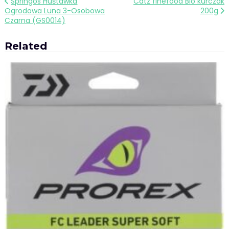
Nawigacja
Springos Huśtawka
Catz finefood Bio kurczak
Ogrodowa Luna 3-Osobowa
200g
wpisu
Czarna (GS0014)
Related