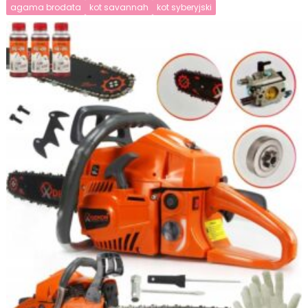
agama brodata
kot savannah
kot syberyjski