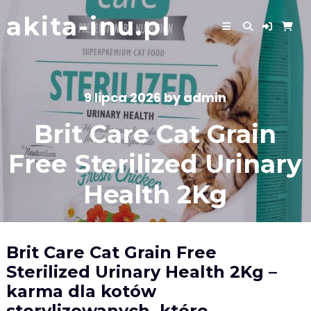
Skip
akita-inu.pl
to
content
9 lipca 2026
by
admin
Brit Care Cat Grain
Free Sterilized Urinary
Health 2Kg
Brit Care Cat Grain Free
Sterilized Urinary Health 2Kg –
karma dla kotów
sterylizowanych, które