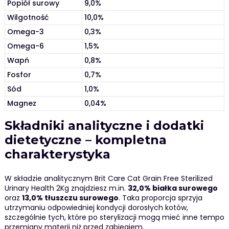
Popiół surowy
9,0%
Wilgotność
10,0%
Omega-3
0,3%
Omega-6
1,5%
Wapń
0,8%
Fosfor
0,7%
Sód
1,0%
Magnez
0,04%
Składniki analityczne i dodatki
dietetyczne – kompletna
charakterystyka
W składzie analitycznym Brit Care Cat Grain Free Sterilized
Urinary Health 2Kg znajdziesz m.in.
32,0% białka surowego
oraz
13,0% tłuszczu surowego
. Taka proporcja sprzyja
utrzymaniu odpowiedniej kondycji dorosłych kotów,
szczególnie tych, które po sterylizacji mogą mieć inne tempo
przemiany materii niż przed zabiegiem.