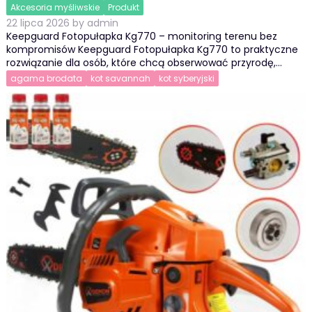
Akcesoria myśliwskie
Produkt
22 lipca 2026
by
admin
Keepguard Fotopułapka Kg770 – monitoring terenu bez
kompromisów Keepguard Fotopułapka Kg770 to praktyczne
rozwiązanie dla osób, które chcą obserwować przyrodę,…
agama brodata
kot savannah
kot syberyjski