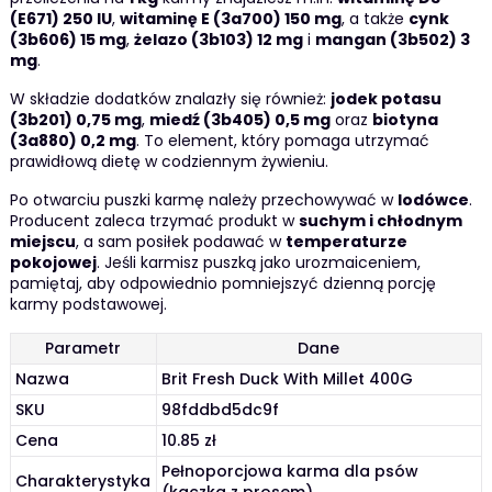
(E671) 250 IU
,
witaminę E (3a700) 150 mg
, a także
cynk
(3b606) 15 mg
,
żelazo (3b103) 12 mg
i
mangan (3b502) 3
mg
.
W składzie dodatków znalazły się również:
jodek potasu
(3b201) 0,75 mg
,
miedź (3b405) 0,5 mg
oraz
biotyna
(3a880) 0,2 mg
. To element, który pomaga utrzymać
prawidłową dietę w codziennym żywieniu.
Po otwarciu puszki karmę należy przechowywać w
lodówce
.
Producent zaleca trzymać produkt w
suchym i chłodnym
miejscu
, a sam posiłek podawać w
temperaturze
pokojowej
. Jeśli karmisz puszką jako urozmaiceniem,
pamiętaj, aby odpowiednio pomniejszyć dzienną porcję
karmy podstawowej.
Parametr
Dane
Nazwa
Brit Fresh Duck With Millet 400G
SKU
98fddbd5dc9f
Cena
10.85 zł
Pełnoporcjowa karma dla psów
Charakterystyka