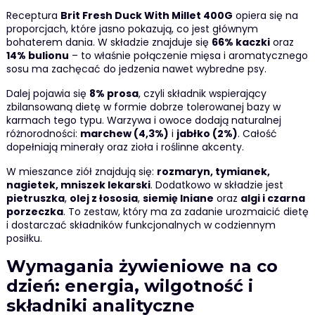
Receptura
Brit Fresh Duck With Millet 400G
opiera się na
proporcjach, które jasno pokazują, co jest głównym
bohaterem dania. W składzie znajduje się
66% kaczki
oraz
14% bulionu
– to właśnie połączenie mięsa i aromatycznego
sosu ma zachęcać do jedzenia nawet wybredne psy.
Dalej pojawia się
8% prosa
, czyli składnik wspierający
zbilansowaną dietę w formie dobrze tolerowanej bazy w
karmach tego typu. Warzywa i owoce dodają naturalnej
różnorodności:
marchew (4,3%)
i
jabłko (2%)
. Całość
dopełniają minerały oraz zioła i roślinne akcenty.
W mieszance ziół znajdują się:
rozmaryn, tymianek,
nagietek, mniszek lekarski
. Dodatkowo w składzie jest
pietruszka
,
olej z łososia
,
siemię lniane
oraz
algi i czarna
porzeczka
. To zestaw, który ma za zadanie urozmaicić dietę
i dostarczać składników funkcjonalnych w codziennym
posiłku.
Wymagania żywieniowe na co
dzień: energia, wilgotność i
składniki analityczne