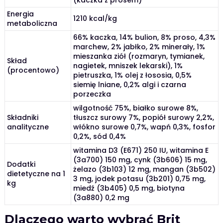
(kaczka z prosem)
Energia
1210 kcal/kg
metaboliczna
66% kaczka, 14% bulion, 8% proso, 4,3%
marchew, 2% jabłko, 2% minerały, 1%
mieszanka ziół (rozmaryn, tymianek,
Skład
nagietek, mniszek lekarski), 1%
(procentowo)
pietruszka, 1% olej z łososia, 0,5%
siemię lniane, 0,2% algi i czarna
porzeczka
wilgotność 75%, białko surowe 8%,
Składniki
tłuszcz surowy 7%, popiół surowy 2,2%,
analityczne
włókno surowe 0,7%, wapń 0,3%, fosfor
0,2%, sód 0,4%
witamina D3 (E671) 250 IU, witamina E
(3a700) 150 mg, cynk (3b606) 15 mg,
Dodatki
żelazo (3b103) 12 mg, mangan (3b502)
dietetyczne na 1
3 mg, jodek potasu (3b201) 0,75 mg,
kg
miedź (3b405) 0,5 mg, biotyna
(3a880) 0,2 mg
Dlaczego warto wybrać Brit