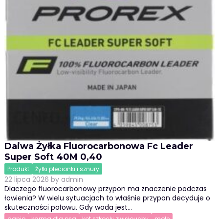
Daiwa Żyłka Fluorocarbonowa Fc Leader
Super Soft 40M 0,40
Produkt
Żyłki plecionki i sznury
22 lipca 2026
by
admin
Dlaczego fluorocarbonowy przypon ma znaczenie podczas
łowienia? W wielu sytuacjach to właśnie przypon decyduje o
skuteczności połowu. Gdy woda jest…
danio
karma dla psa
kot szkocki zwisłouchy
mole