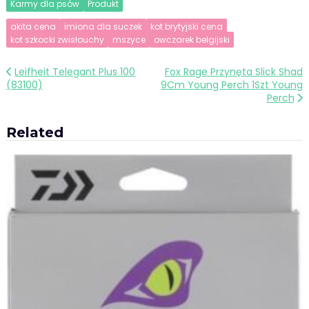
Karmy dla psów
Produkt
akita cena
imiona dla suczek
kot brytyjski cena
kot szkocki zwisłouchy
mszyce
owczarek belgijski
Nawigacja
Leifheit Telegant Plus 100
Fox Rage Przynęta Slick Shad
(83100)
9Cm Young Perch 1Szt Young
wpisu
Perch
Related