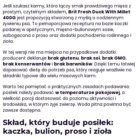
Jeśli szukasz karmy, która łączy smak prawdziwego mięsa z
prostym, czytelnym składem,
Brit Fresh Duck With Millet
400G
jest propozycją stworzoną z myślą o codziennym
żywieniu psa. To pełnoporcjowa receptura na bazie kaczki
podanej w apetycznym, mięsno-bulionowym sosie,
wzbogacona o proso oraz dodatki pochodzenia roślinnego i
zioła.
W tej wersji nie ma miejsca na przypadkowe dodatki:
producent deklaruje
brak glutenu
,
brak soi
,
brak GMO
,
brak konserwantów
i
brak barwników
. Dzięki temu łatwiej
dopasować dietę do potrzeb psa, który reaguje wrażliwie na
składniki typowe dla wielu masowych karm.
Warto też pamiętać o praktycznych zasadach podawania:
posiłek należy podawać
w temperaturze pokojowej
, a
wielkość porcji dostosować do poziomu aktywności i
środowiska, w którym żyje zwierzę. Woda pitna powinna być
zawsze dostępna.
Skład, który buduje posiłek:
kaczka, bulion, proso i zioła