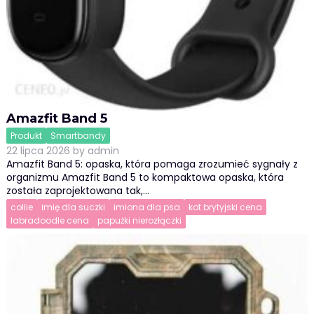
Amazfit Band 5
Produkt
Smartbandy
22 lipca 2026
by
admin
Amazfit Band 5: opaska, która pomaga zrozumieć sygnały z
organizmu Amazfit Band 5 to kompaktowa opaska, która
została zaprojektowana tak,…
collie
imię dla suczki
imiona dla psa
kot brytyjski cena
labradoodle cena
papużki nierozłączki