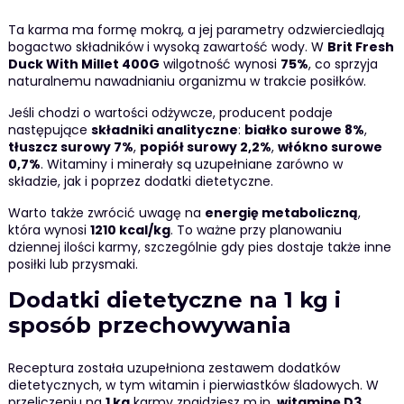
Ta karma ma formę mokrą, a jej parametry odzwierciedlają
bogactwo składników i wysoką zawartość wody. W
Brit Fresh
Duck With Millet 400G
wilgotność wynosi
75%
, co sprzyja
naturalnemu nawadnianiu organizmu w trakcie posiłków.
Jeśli chodzi o wartości odżywcze, producent podaje
następujące
składniki analityczne
:
białko surowe 8%
,
tłuszcz surowy 7%
,
popiół surowy 2,2%
,
włókno surowe
0,7%
. Witaminy i minerały są uzupełniane zarówno w
składzie, jak i poprzez dodatki dietetyczne.
Warto także zwrócić uwagę na
energię metaboliczną
,
która wynosi
1210 kcal/kg
. To ważne przy planowaniu
dziennej ilości karmy, szczególnie gdy pies dostaje także inne
posiłki lub przysmaki.
Dodatki dietetyczne na 1 kg i
sposób przechowywania
Receptura została uzupełniona zestawem dodatków
dietetycznych, w tym witamin i pierwiastków śladowych. W
przeliczeniu na
1 kg
karmy znajdziesz m.in.
witaminę D3