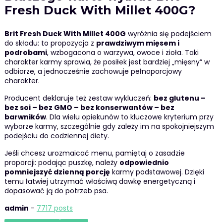
Fresh Duck With Millet 400G?
Brit Fresh Duck With Millet 400G
wyróżnia się podejściem
do składu: to propozycja z
prawdziwym mięsem i
podrobami
, wzbogacona o warzywa, owoce i zioła. Taki
charakter karmy sprawia, że posiłek jest bardziej „mięsny” w
odbiorze, a jednocześnie zachowuje pełnoporcjowy
charakter.
Producent deklaruje też zestaw wykluczeń:
bez glutenu –
bez soi – bez GMO – bez konserwantów – bez
barwników
. Dla wielu opiekunów to kluczowe kryterium przy
wyborze karmy, szczególnie gdy zależy im na spokojniejszym
podejściu do codziennej diety.
Jeśli chcesz urozmaicać menu, pamiętaj o zasadzie
proporcji: podając puszkę, należy
odpowiednio
pomniejszyć dzienną porcję
karmy podstawowej. Dzięki
temu łatwiej utrzymać właściwą dawkę energetyczną i
dopasować ją do potrzeb psa.
admin
-
7717 posts