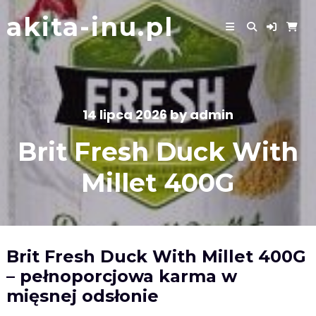
Skip
akita-inu.pl
to
content
14 lipca 2026
by
admin
Brit Fresh Duck With
Millet 400G
Brit Fresh Duck With Millet 400G
– pełnoporcjowa karma w
mięsnej odsłonie