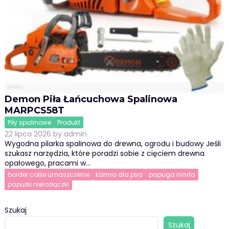
Demon Piła Łańcuchowa Spalinowa
MARPCS58T
Piły spalinowe
Produkt
22 lipca 2026
by
admin
Wygodna pilarka spalinowa do drewna, ogrodu i budowy Jeśli
szukasz narzędzia, które poradzi sobie z cięciem drewna
opałowego, pracami w…
border collie umaszczenie
karma dla psa
papuga nimfa
papużki nierozłączki
Szukaj
Szukaj