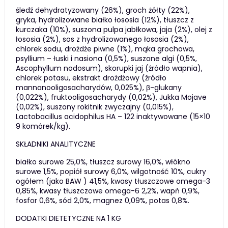
śledź dehydratyzowany (26%), groch żółty (22%),
gryka, hydrolizowane białko łososia (12%), tłuszcz z
kurczaka (10%), suszona pulpa jabłkowa, jaja (2%), olej z
łososia (2%), sos z hydrolizowanego łososia (2%),
chlorek sodu, drożdże piwne (1%), mąka grochowa,
psyllium – łuski i nasiona (0,5%), suszone algi (0,5%,
Ascophyllum nodosum), skorupki jaj (źródło wapnia),
chlorek potasu, ekstrakt drożdżowy (źródło
mannanooligosacharydów, 0,025%), β-glukany
(0,022%), fruktooligosacharydy (0,02%), Jukka Mojave
(0,02%), suszony rokitnik zwyczajny (0,015%),
Lactobacillus acidophilus HA – 122 inaktywowane (15×10
9 komórek/kg).
SKŁADNIKI ANALITYCZNE
białko surowe 25,0%, tłuszcz surowy 16,0%, włókno
surowe 1,5%, popiół surowy 6,0%, wilgotność 10%, cukry
ogółem (jako BAW ) 41,5%, kwasy tłuszczowe omega-3
0,85%, kwasy tłuszczowe omega-6 2,2%, wapń 0,9%,
fosfor 0,6%, sód 2,0%, magnez 0,09%, potas 0,8%.
DODATKI DIETETYCZNE NA 1 KG