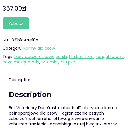
357,00
zł
Zobacz
SKU:
321b1c44e10a
Category:
Karmy dla psów
Tags:
biały owczarek szwajcarski
,
fila brasileiro
,
kangal turecki
,
neva masquerade
,
witaminy dla psa
Description
Description
Brit Veterinary Diet GastrointestinalDietetyczna karma
pełnoporcjowa dla psów – ograniczenie ostrych
zaburzeń wchłaniana jelitowego, wyrównywanie
zaburzeń trawienia, w przebiegu ostrej biegunki oraz w