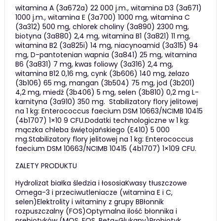
witamina A (3a672a) 22 000 j.m., witamina D3 (3a671)
1000 j.m., witamina E (3a700) 1000 mg, witamina C
(3a312) 500 mg, chlorek choliny (3a890) 2300 mg,
biotyna (3a880) 2,4 mg, witamina B1 (3a821) 11 mg,
witamina B2 (3a825i) 14 mg, niacynoamid (3a315) 94
mg, D-pantotenian wapnia (3a841) 25 mg, witamina
B6 (3a831) 7 mg, kwas foliowy (3a316) 2,4 mg,
witamina B12 0,16 mg, cynk (3b606) 140 mg, żelazo
(3b106) 65 mg, mangan (3b504) 75 mg, jod (3b201)
4,2 mg, miedź (3b406) 5 mg, selen (3b810) 0,2 mg L-
karnityna (3a910) 350 mg. Stabilizatory flory jelitowej
na 1 kg: Enterococcus faecium DSM 10663/NCIMB 10415
(4b1707) 1×10 9 CFU.Dodatki technologiczne w 1 kg:
mączka chleba świętojańskiego (E410) 5 000
mg.Stabilizatory flory jelitowej na 1 kg: Enterococcus
faecium DSM 10663/NCIMB 10415 (4b1707) 1×109 CFU.
ZALETY PRODUKTU
Hydrolizat białka śledzia i łososiaKwasy tłuszczowe
Omega-3 i przeciwutleniacze (witamina E i C,
selen)Elektrolity i witaminy z grupy BBłonnik
rozpuszczalny (FOS)Optymalna ilość błonnika i
prebiotyków (MOS, FOS, Beta-Glukany)Probiotyk