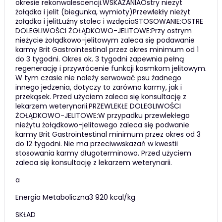
okresie rekonwalescencji.WSKAZANIAOstry niezyt
żołądka i jelit (biegunka, wymioty)Przewlekły nieżyt
żołądka i jelitLuźny stolec i wzdęciaSTOSOWANIE:OSTRE
DOLEGLIWOŚCI ŻOŁĄDKOWO-JELITOWE:Przy ostrym
nieżycie żołądkowo-jelitowym zaleca się podawanie
karmy Brit Gastrointestinal przez okres minimum od 1
do 3 tygodni. Okres ok. 3 tygodni zapewnia pełną
regenerację i przywrócenie funkcji kosmkom jelitowym.
W tym czasie nie należy serwować psu żadnego
innego jedzenia, dotyczy to zarówno karmy, jak i
przekąsek. Przed użyciem zaleca się konsultację z
lekarzem weterynarii.PRZEWLEKŁE DOLEGLIWOŚCI
ŻOŁĄDKOWO-JELITOWE:W przypadku przewlekłego
nieżytu żołądkowo-jelitowego zaleca się podwanie
karmy Brit Gastrointestinal minimum przez okres od 3
do 12 tygodni. Nie ma przeciwwskazań w kwestii
stosowania karmy długoterminowo. Przed użyciem
zaleca się konsultację z lekarzem weterynarii.
a
Energia Metaboliczna3 920 kcal/kg
SKŁAD