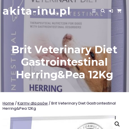
Skip
akita-inu.pl
to
content
Brit Veterinary Diet
Gastrointestinal
Herring&Pea 12Kg
Home
/
Karmy dla psów
/ Brit Veterinary Diet Gastrointestinal
Herring&Pea 12Kg