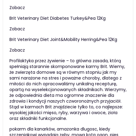
Zobacz
Brit Veterinary Diet Diabetes Turkey&Pea 12Kg
Zobacz
Brit Veterinary Diet Joint&Mobility Herring&Pea 12Kg
Zobacz
Profilaktyka przez żywienie – to główna zasada, którą
spełniają starannie skomponowane karmy Brit. Wiemy,
że zwierzęta domowe są w równym stopniu jak my
sami narażone na stres i poważne choroby, dlatego z
miłości do nich opracowaliśmy unikalną recepturę,
opartą na wyselekcjonowanych składnikach. Wierzymy,
że odpowiednia dieta ma ogromne znaczenie dla
zdrowia i kondycji naszych czworonożnych przyjaciół.
Stąd w karmach Brit znajdziecie tylko to, co najlepsze:
wysokiej jakości mięso, ryby, warzywa i owoce, zioła
oraz składniki funkcjonalne.
pokarm dla kanarków, amazonka dlugosc, kiedy
szczeniakowi wypadają zęby, mowa kota ogon, pies