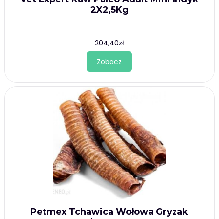
2X2,5Kg
204,40
zł
Zobacz
Petmex Tchawica Wołowa Gryzak