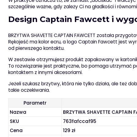
W praktyce oznacza to, że zamiast „dociskać” i walczyć 
szczególnie ważne, gdy zależy Ci na gładkości i równom
Design Captain Fawcett i wy
BRZYTWA SHAVETTE CAPTAIN FAWCETT została przygotowa
Rękojeść ma kolor ecru, a logo Captain Fawcett jest wy
od pierwszego kontaktu.
W zestawie otrzymujesz produkt zapakowany w kartoni
To rozwiązanie jest praktyczne, bo pomaga utrzymać 
kontaktem z innymi akcesoriami.
Jeżeli szukasz brzytwy, która nie tylko działa, ale też
takie oczekiwania.
Parametr
Nazwa
BRZYTWA SHAVETTE CAPTAIN 
SKU
763fafccaf95
Cena
129 zł