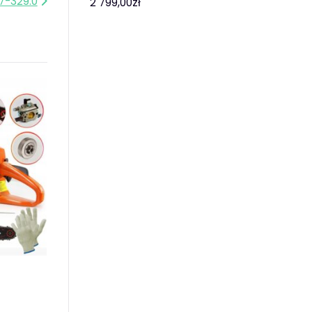
7-329.0
2 799,00
zł