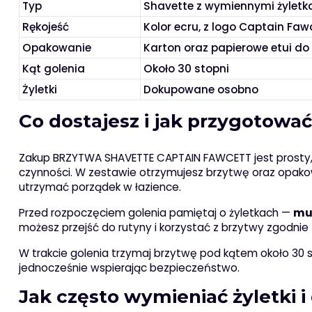
Typ
Shavette z wymiennymi żyletk
Rękojeść
Kolor ecru, z logo Captain Faw
Opakowanie
Karton oraz papierowe etui d
Kąt golenia
Około 30 stopni
Żyletki
Dokupowane osobno
Co dostajesz i jak przygotować
Zakup BRZYTWA SHAVETTE CAPTAIN FAWCETT jest prosty
czynności. W zestawie otrzymujesz brzytwę oraz opakow
utrzymać porządek w łazience.
Przed rozpoczęciem golenia pamiętaj o żyletkach —
mu
możesz przejść do rutyny i korzystać z brzytwy zgodnie
W trakcie golenia trzymaj brzytwę pod kątem około 30 s
jednocześnie wspierając bezpieczeństwo.
Jak często wymieniać żyletki 