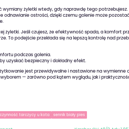
 wymiany żyletki wtedy, gdy naprawdę tego potrzebujesz.
odnawianie ostrości, dzięki czemu golenie może pozosta
e.
j żyletki. Jeśli czujesz, że efektywność spada, a komfort pr
trze. To podejście przekłada się na lepszą kontrolę nad prze
mfortu podczas golenia.
by uzyskać bezpieczny i dokładny efekt.
j użytkowanie jest przewidywalne i nastawione na wymienne o
wyborem — zarówno pod kątem wyglądu, jak i praktycznośc
czynność tarczycy u kota
sennik biały pies