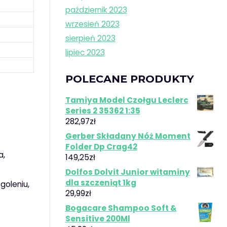
październik 2023
wrzesień 2023
sierpień 2023
lipiec 2023
POLECANE PRODUKTY
Tamiya Model Czołgu Leclerc
Series 2 35362 1:35
282,97
zł
Gerber Składany Nóż Moment
Folder Dp Crag42
a,
149,25
zł
Dolfos Dolvit Junior witaminy
dla szczeniąt 1kg
goleniu,
29,99
zł
Bogacare Shampoo Soft &
Sensitive 200Ml