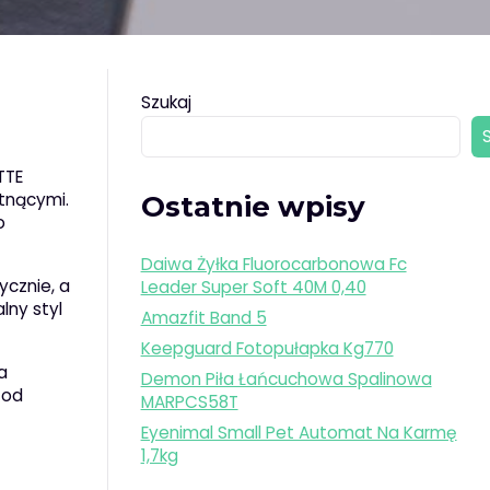
Szukaj
TTE
 tnącymi.
Ostatnie wpisy
o
Daiwa Żyłka Fluorocarbonowa Fc
ycznie, a
Leader Super Soft 40M 0,40
lny styl
Amazfit Band 5
Keepguard Fotopułapka Kg770
a
Demon Piła Łańcuchowa Spalinowa
 od
MARPCS58T
Eyenimal Small Pet Automat Na Karmę
1,7kg