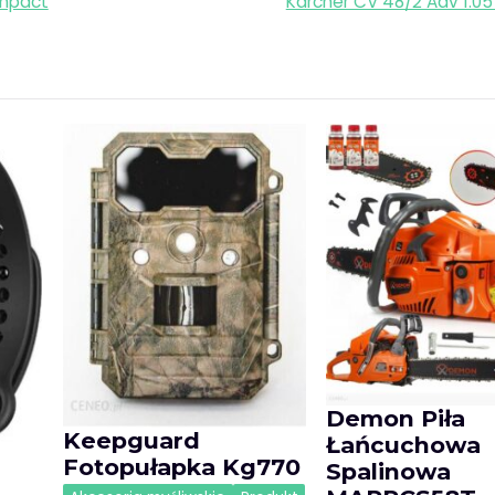
Impact
Karcher CV 48/2 Adv 1.05
Demon Piła
Keepguard
Łańcuchowa
Fotopułapka Kg770
Spalinowa