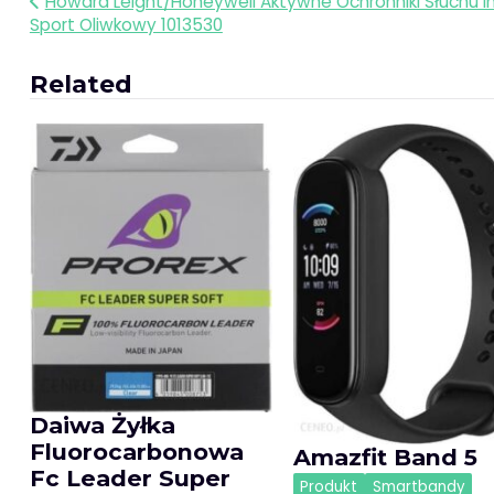
Nawigacja
Howard Leight/Honeywell Aktywne Ochronniki Słuchu 
Sport Oliwkowy 1013530
wpisu
Related
Daiwa Żyłka
Fluorocarbonowa
Amazfit Band 5
Fc Leader Super
Produkt
Smartbandy