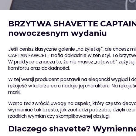
BRZYTWA SHAVETTE CAPTAIN F
nowoczesnym wydaniu
Jeśli cenisz klasyczne golenie „na żyletkę”, ale chces
CAPTAIN FAWCETT trafia dokładnie w ten styl. To brzytw
W praktyce oznacza to, że nie musisz „ratować” zużytej
komfortu oraz dokładności.
W tej wersji producent postawił na elegancki wygląd i 
rękojeść w kolorze ecru nadaje jej charakteru. Na rękojeś
marki.
Warto też zwrócić uwagę na aspekt, który często decy
wymieniać tak często, jak zachodzi potrzeba, dzięki cze
rzadkich wymian czy skomplikowanej obsługi.
Dlaczego shavette? Wymienne ż