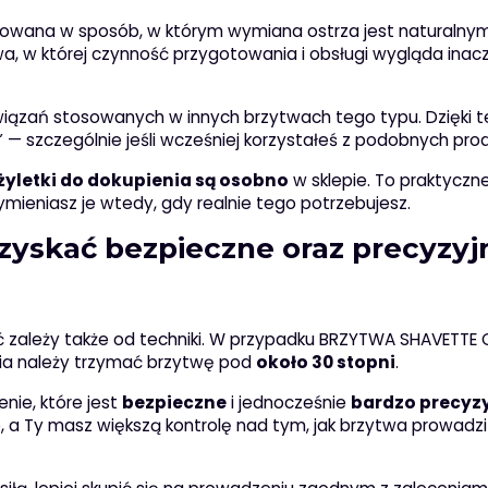
owana w sposób, w którym wymiana ostrza jest naturalny
a, w której czynność przygotowania i obsługi wygląda inacze
iązań stosowanych w innych brzytwach tego typu. Dzięki 
” — szczególnie jeśli wcześniej korzystałeś z podobnych pro
żyletki do dokupienia są osobno
w sklepie. To praktyczn
ymieniasz je wtedy, gdy realnie tego potrzebujesz.
uzyskać bezpieczne oraz precyzyj
 zależy także od techniki. W przypadku BRZYTWA SHAVETTE
nia należy trzymać brzytwę pod
około 30 stopni
.
nie, które jest
bezpieczne
i jednocześnie
bardzo precyz
 a Ty masz większą kontrolę nad tym, jak brzytwa prowadzi