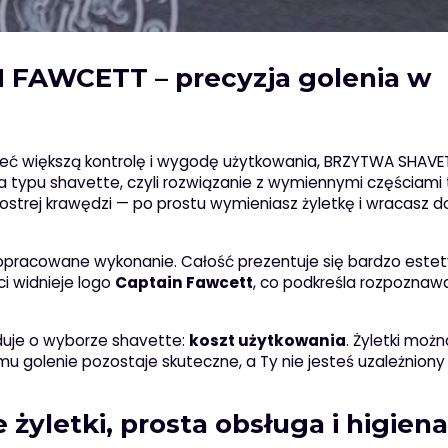
AWCETT – precyzja golenia w
z mieć większą kontrolę i wygodę użytkowania, BRZYTWA SHAVE
a typu shavette, czyli rozwiązanie z wymiennymi częściami
 ostrej krawędzi — po prostu wymieniasz żyletkę i wracasz d
dopracowane wykonanie. Całość prezentuje się bardzo estet
ci widnieje logo
Captain Fawcett
, co podkreśla rozpoznawa
duje o wyborze shavette:
koszt użytkowania
. Żyletki możn
mu golenie pozostaje skuteczne, a Ty nie jesteś uzależniony
yletki, prosta obsługa i higiena