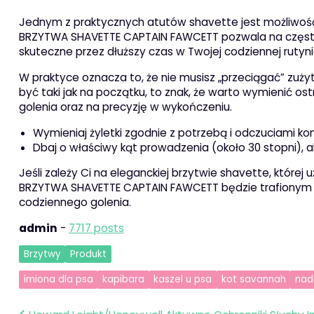
Jednym z praktycznych atutów shavette jest możliwość
BRZYTWA SHAVETTE CAPTAIN FAWCETT pozwala na częste 
skuteczne przez dłuższy czas w Twojej codziennej rutyni
W praktyce oznacza to, że nie musisz „przeciągać” zużyte
być taki jak na początku, to znak, że warto wymienić os
golenia oraz na precyzję w wykończeniu.
Wymieniaj żyletki zgodnie z potrzebą i odczuciami ko
Dbaj o właściwy kąt prowadzenia (około 30 stopni), a
Jeśli zależy Ci na eleganckiej brzytwie shavette, które
BRZYTWA SHAVETTE CAPTAIN FAWCETT będzie trafionym 
codziennego golenia.
admin
-
7717 posts
Brzytwy
Produkt
imiona dla psa
kapibara
kaszel u psa
kot savannah
nad