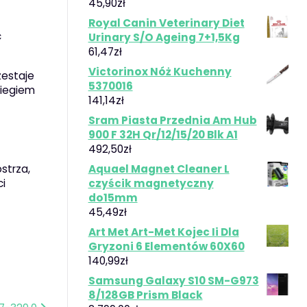
45,90
zł
Royal Canin Veterinary Diet
ć
Urinary S/O Ageing 7+1,5Kg
61,47
zł
Victorinox Nóż Kuchenny
zestaje
5370016
biegiem
141,14
zł
Sram Piasta Przednia Am Hub
900 F 32H Qr/12/15/20 Blk A1
492,50
zł
strza,
Aquael Magnet Cleaner L
i
czyścik magnetyczny
do15mm
45,49
zł
Art Met Art-Met Kojec Ii Dla
Gryzoni 6 Elementów 60X60
140,99
zł
Samsung Galaxy S10 SM-G973
8/128GB Prism Black