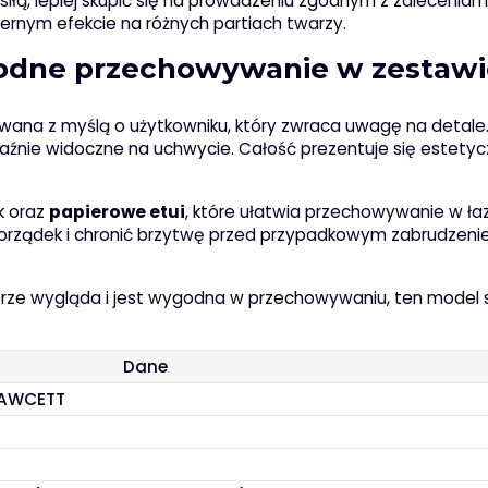
siłą, lepiej skupić się na prowadzeniu zgodnym z zaleceniami
iernym efekcie na różnych partiach twarzy.
godne przechowywanie w zestawi
na z myślą o użytkowniku, który zwraca uwagę na detale
raźnie widoczne na uchwycie. Całość prezentuje się estetycz
k oraz
papierowe etui
, które ułatwia przechowywanie w ła
porządek i chronić brzytwę przed przypadkowym zabrudzeni
 dobrze wygląda i jest wygodna w przechowywaniu, ten model 
Dane
FAWCETT