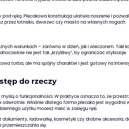
y pod ręką. Plecakowa konstrukcja ułatwia noszenie i pozwa
 przez lotnisko, dworzec czy miasto na własnych nogach.
ych warunkach – zarówno w dzień, jak i wieczorem. Taki kol
ocześnie nie jest tak „krzykliwy”, by ograniczać stylizacje.
dkowa torba, ale ma spójny charakter i jest gotowy na inten
ostęp do rzeczy
z myślą o funkcjonalności. W praktyce oznacza to, że przes
 odwrotnie. Właśnie dlatego forma plecaka jest wygodna 
dziennego użytku możesz mieć w zasięgu ręki.
sz dokumenty, ładowarkę, kosmetyki czy drobne akcesoria, d
 przemieszczania się.