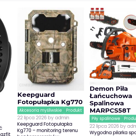
Demon Piła
Keepguard
Łańcuchowa
Fotopułapka Kg770
Spalinowa
MARPCS58T
Akcesoria myśliwskie
Produkt
22 lipca 2026
by
admin
Piły spalinowe
Produ
Keepguard Fotopułapka
22 lipca 2026
by
adm
ć
Kg770 – monitoring terenu
Wygodna pilarka sp
azfit