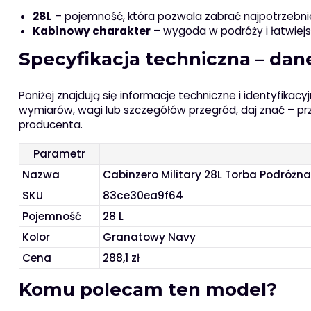
28L
– pojemność, która pozwala zabrać najpotrzebni
Kabinowy charakter
– wygoda w podróży i łatwiej
Specyfikacja techniczna – dan
Poniżej znajdują się informacje techniczne i identyfika
wymiarów, wagi lub szczegółów przegród, daj znać – pr
producenta.
Parametr
Nazwa
Cabinzero Military 28L Torba Podróż
SKU
83ce30ea9f64
Pojemność
28 L
Kolor
Granatowy Navy
Cena
288,1 zł
Komu polecam ten model?