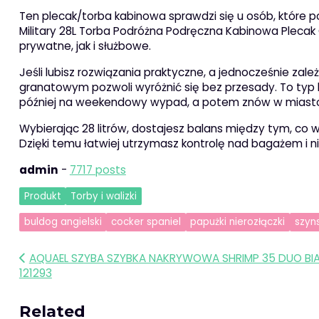
Ten plecak/torba kabinowa sprawdzi się u osób, które po
Military 28L Torba Podróżna Podręczna Kabinowa Plec
prywatne, jak i służbowe.
Jeśli lubisz rozwiązania praktyczne, a jednocześnie zale
granatowym pozwoli wyróżnić się bez przesady. To typ
później na weekendowy wypad, a potem znów w miast
Wybierając 28 litrów, dostajesz balans między tym, co w
Dzięki temu łatwiej utrzymasz kontrolę nad bagażem i 
admin
-
7717 posts
Produkt
Torby i walizki
buldog angielski
cocker spaniel
papużki nierozłączki
szyn
Nawigacja
AQUAEL SZYBA SZYBKA NAKRYWOWA SHRIMP 35 DUO BI
121293
wpisu
Related