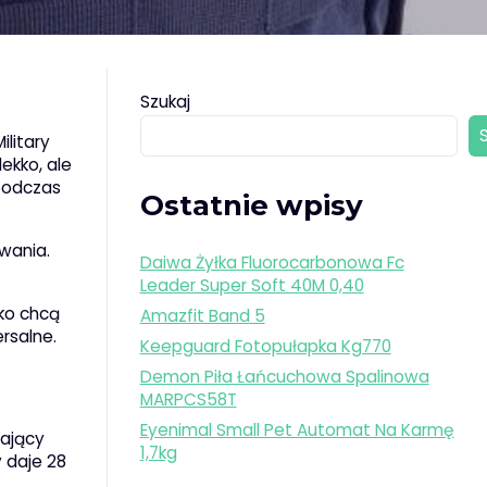
Szukaj
ilitary
ekko, ale
 podczas
Ostatnie wpisy
wania.
Daiwa Żyłka Fluorocarbonowa Fc
Leader Super Soft 40M 0,40
lko chcą
Amazfit Band 5
rsalne.
Keepguard Fotopułapka Kg770
Demon Piła Łańcuchowa Spalinowa
MARPCS58T
Eyenimal Small Pet Automat Na Karmę
lający
1,7kg
 daje 28