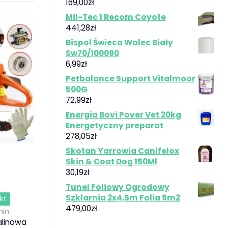
169,00
zł
Mil-Tec 1 Recom Coyote
441,28
zł
Bispol Świeca Walec Biały
Sw70/100090
6,99
zł
Petbalance Support Vitalmoor
500G
72,99
zł
Energia Bovi Pover Vet 20kg
Energetyczny preparat
278,05
zł
Skotan Yarrowia Canifelox
Skin & Coat Dog 150Ml
30,19
zł
Tunel Foliowy Ogrodowy
Szklarnia 2x4,5m Folia 9m2
kt
479,00
zł
in
alinowa