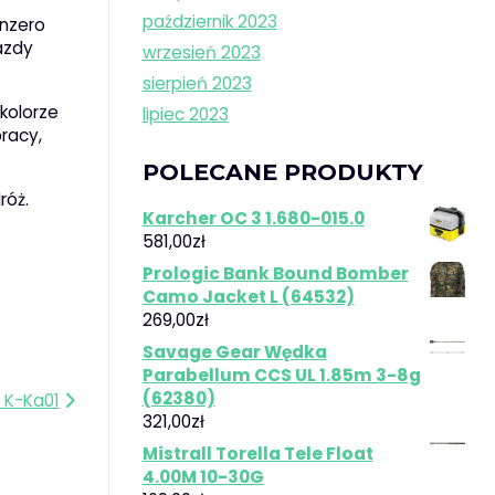
październik 2023
inzero
azdy
wrzesień 2023
sierpień 2023
 kolorze
lipiec 2023
racy,
POLECANE PRODUKTY
róż.
Karcher OC 3 1.680-015.0
581,00
zł
Prologic Bank Bound Bomber
Camo Jacket L (64532)
269,00
zł
Savage Gear Wędka
Parabellum CCS UL 1.85m 3-8g
(62380)
 K-Ka01
321,00
zł
Mistrall Torella Tele Float
4.00M 10-30G