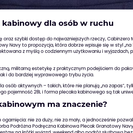
ak kabinowy dla osób w ruchu
ę oraz szybki dostęp do najważniejszych rzeczy, Cabinzero M
 Navy to propozycja, która dobrze wpisuje się w styl „na l
ojektowana z myślą o codziennym użytkowaniu i wyjazdach,
zną, militarną estetykę z praktycznym podejściem do pako
 jak i do bardziej wyprawowego trybu życia.
la osób aktywnych – takich, które nie planują „na zapas”, ty
go pojemność 28L i forma plecaka kabinowego są tak uniwe
 kabinowym ma znaczenie?
 ogarnięcia: nie za duży, nie za mały, a jednocześnie pozwa
8L Torba Podróżna Podręczna Kabinowa Plecak Granatowy Navy
zestaw na krótki wyjazd, weekend albo podróż służbową bez