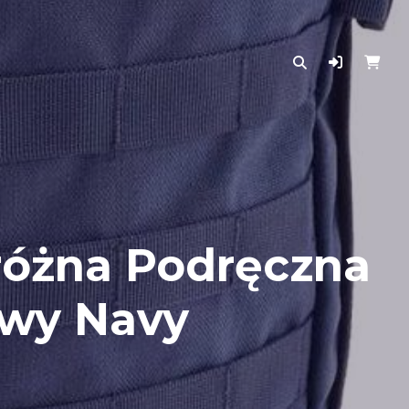
dróżna Podręczna
owy Navy