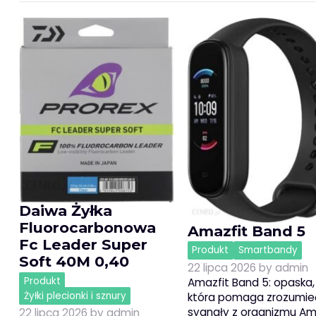
Daiwa Żyłka
Fluorocarbonowa
Amazfit Band 5
Fc Leader Super
Produkt
Smartbandy
Soft 40M 0,40
22 lipca 2026
by
admin
Produkt
Amazfit Band 5: opaska,
Żyłki plecionki i sznury
która pomaga zrozumie
sygnały z organizmu Am
22 lipca 2026
by
admin