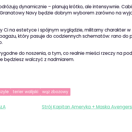
dróżują dynamicznie – planują krótko, ale intensywnie. Cab
ak Granatowy Navy będzie dobrym wyborem zarówno na wyj
ży Ci na estetyce i spójnym wyglądzie, militarny charakter w
 bagażu, który pasuje do codziennych schematów: rano do p
o.
ygodne do noszenia, a tym, co realnie mieści rzeczy na pod
nie będziesz walczyć z nadmiarem.
szyle
terier walijski
wąż zbożowy
AŁA
Strój Kapitan Ameryka + Maska Avengers