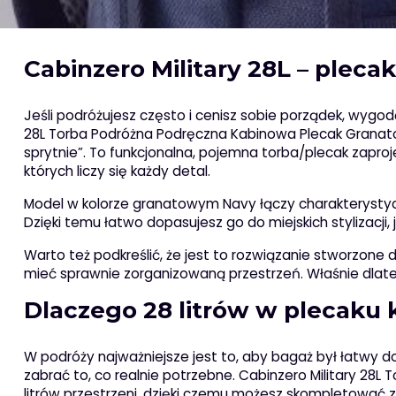
Cabinzero Military 28L – plec
Jeśli podróżujesz często i cenisz sobie porządek, wygod
28L Torba Podróżna Podręczna Kabinowa Plecak Granatowy
sprytnie”. To funkcjonalna, pojemna torba/plecak zapr
których liczy się każdy detal.
Model w kolorze granatowym Navy łączy charakterystyc
Dzięki temu łatwo dopasujesz go do miejskich stylizacji,
Warto też podkreślić, że jest to rozwiązanie stworzone d
mieć sprawnie zorganizowaną przestrzeń. Właśnie dlate
Dlaczego 28 litrów w plecaku
W podróży najważniejsze jest to, aby bagaż był łatwy do
zabrać to, co realnie potrzebne. Cabinzero Military 2
litrów przestrzeni, dzięki czemu możesz skompletować 