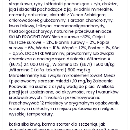
strączkowe, ryby i składniki pochodzące z ryb, drożdże,
jaja i składniki pochodzące z jaj, składniki mineralne,
aromaty naturalne, ekstrakt z Yucca Schidigera,
chlorowodorek glukozaminy, siarczan chondroityny,
kwas foliowy, L-lizyna, mannanooligosacharydy,
fruktooligosacharydy, naturalne przeciwutleniacze.
SKŁAD PROCENTOWY:Białko surowe -32%, Oleje i
tłuszcze surowe – 21%, Błonnik surowy – 2%, Popiół
surowy – 6%, Woda – 10%, Wapń – 1,2%, Fosfor – 1%, Sód
– 0,35% DODATKI: Witaminy, prowitaminy lub związki
chemiczne o analogicznym działaniu. Witamina A
(E672) 24 000 UI/kg , Witamina D3 (E671) 1 500 UI/kg
,Witamina E (alfa-tokoferol) 600 mg/kg
Mikroelementy lub związki mikroelementów:E4 Miedź
(pięciowodny siarczan miedzi) ,10 mg/kg Zalecenia:
Podawać na sucho z czystą wodą do picia. Wielkość
porcji jest uzależniona, od aktywności, rasy i warunków
środowiskowych. Trwałość i przechowywanie:
Przechowywać 12 miesięcy w oryginalnym opakowaniu
w suchym i chłodnym miejscu pozbawionym wilgoci i
wysokiej temperatury.
kotka sika krwią, karma starter dla szczeniąt, jak
zarejestrować psa w stowarzyszeniu, puszka rafi, cane