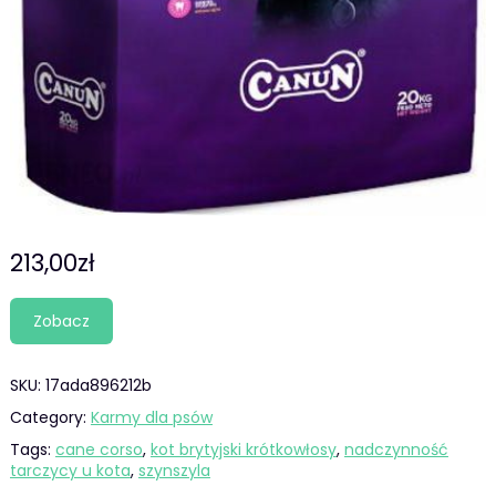
213,00
zł
Zobacz
SKU:
17ada896212b
Category:
Karmy dla psów
Tags:
cane corso
,
kot brytyjski krótkowłosy
,
nadczynność
tarczycy u kota
,
szynszyla