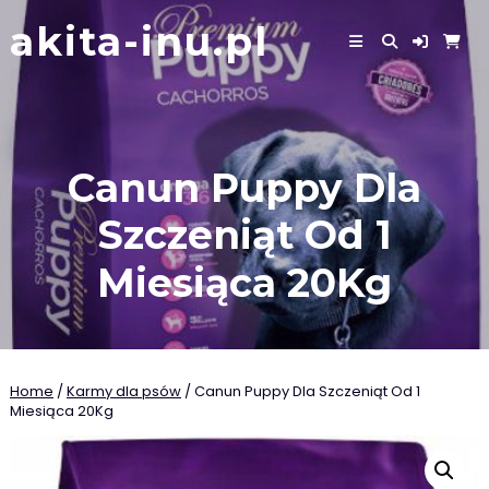
Skip
akita-inu.pl
to
content
Canun Puppy Dla
Szczeniąt Od 1
Miesiąca 20Kg
Home
/
Karmy dla psów
/ Canun Puppy Dla Szczeniąt Od 1
Miesiąca 20Kg