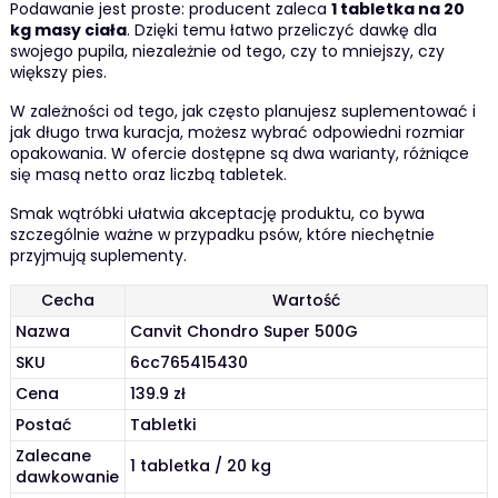
Podawanie jest proste: producent zaleca
1 tabletka na 20
kg masy ciała
. Dzięki temu łatwo przeliczyć dawkę dla
swojego pupila, niezależnie od tego, czy to mniejszy, czy
większy pies.
W zależności od tego, jak często planujesz suplementować i
jak długo trwa kuracja, możesz wybrać odpowiedni rozmiar
opakowania. W ofercie dostępne są dwa warianty, różniące
się masą netto oraz liczbą tabletek.
Smak wątróbki ułatwia akceptację produktu, co bywa
szczególnie ważne w przypadku psów, które niechętnie
przyjmują suplementy.
Cecha
Wartość
Nazwa
Canvit Chondro Super 500G
SKU
6cc765415430
Cena
139.9 zł
Postać
Tabletki
Zalecane
1 tabletka / 20 kg
dawkowanie