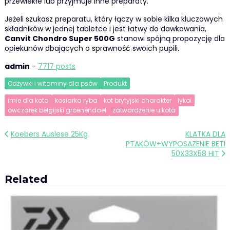
przewlekłe lub przyjmuje inne preparaty.
Jeżeli szukasz preparatu, który łączy w sobie kilka kluczowych
składników w jednej tabletce i jest łatwy do dawkowania,
Canvit Chondro Super 500G
stanowi spójną propozycję dla
opiekunów dbających o sprawność swoich pupili.
admin
-
7717 posts
Odżywki i witaminy dla psów
Produkt
imie dla kota
kosiarka ryba
kot brytyjski charakter
lykoi
owczarek belgijski groenendael
zatwardzenie u kota
Nawigacja
Koebers Auslese 25Kg
KLATKA DLA
PTAKÓW+WYPOSAZENIE BETI
wpisu
50X33X58 HIT
Related