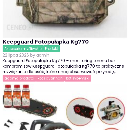
Keepguard Fotopułapka Kg770
Akcesoria myśliwskie
Produkt
22 lipca 2026
by
admin
Keepguard Fotopułapka Kg770 – monitoring terenu bez
kompromisów Keepguard Fotopułapka Kg770 to praktyczne
rozwiązanie dla osób, które chcą obserwować przyrodę,…
agama brodata
kot savannah
kot syberyjski