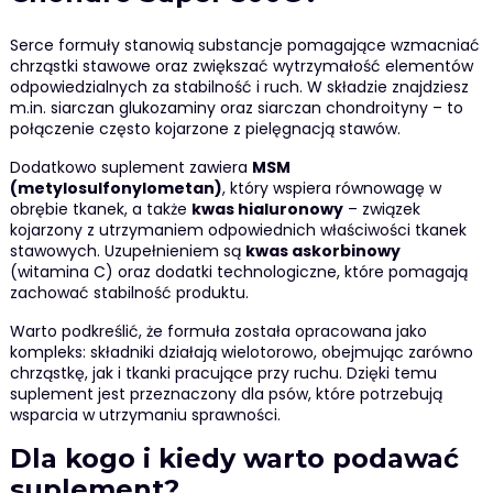
Serce formuły stanowią substancje pomagające wzmacniać
chrząstki stawowe oraz zwiększać wytrzymałość elementów
odpowiedzialnych za stabilność i ruch. W składzie znajdziesz
m.in. siarczan glukozaminy oraz siarczan chondroityny – to
połączenie często kojarzone z pielęgnacją stawów.
Dodatkowo suplement zawiera
MSM
(metylosulfonylometan)
, który wspiera równowagę w
obrębie tkanek, a także
kwas hialuronowy
– związek
kojarzony z utrzymaniem odpowiednich właściwości tkanek
stawowych. Uzupełnieniem są
kwas askorbinowy
(witamina C) oraz dodatki technologiczne, które pomagają
zachować stabilność produktu.
Warto podkreślić, że formuła została opracowana jako
kompleks: składniki działają wielotorowo, obejmując zarówno
chrząstkę, jak i tkanki pracujące przy ruchu. Dzięki temu
suplement jest przeznaczony dla psów, które potrzebują
wsparcia w utrzymaniu sprawności.
Dla kogo i kiedy warto podawać
suplement?