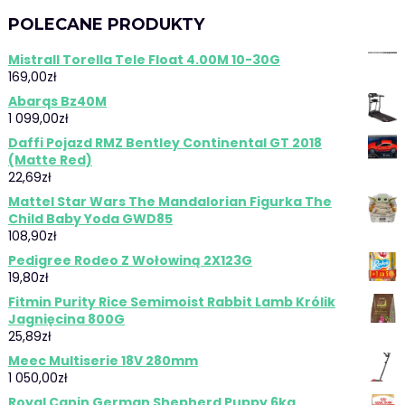
POLECANE PRODUKTY
Mistrall Torella Tele Float 4.00M 10-30G
169,00
zł
Abarqs Bz40M
1 099,00
zł
Daffi Pojazd RMZ Bentley Continental GT 2018
(Matte Red)
22,69
zł
Mattel Star Wars The Mandalorian Figurka The
Child Baby Yoda GWD85
108,90
zł
Pedigree Rodeo Z Wołowiną 2X123G
19,80
zł
Fitmin Purity Rice Semimoist Rabbit Lamb Królik
Jagnięcina 800G
25,89
zł
Meec Multiserie 18V 280mm
1 050,00
zł
Royal Canin German Shepherd Puppy 6kg