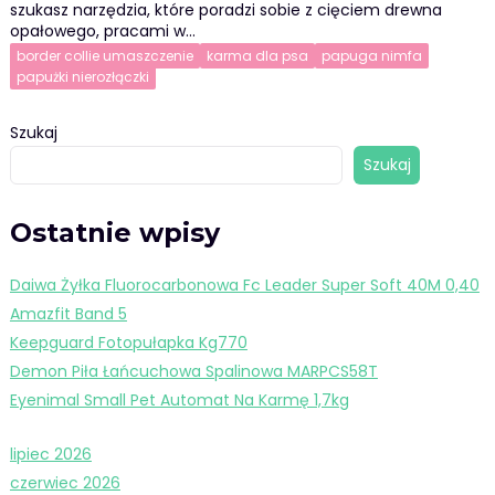
szukasz narzędzia, które poradzi sobie z cięciem drewna
opałowego, pracami w…
border collie umaszczenie
karma dla psa
papuga nimfa
papużki nierozłączki
Szukaj
Szukaj
Ostatnie wpisy
Daiwa Żyłka Fluorocarbonowa Fc Leader Super Soft 40M 0,40
Amazfit Band 5
Keepguard Fotopułapka Kg770
Demon Piła Łańcuchowa Spalinowa MARPCS58T
Eyenimal Small Pet Automat Na Karmę 1,7kg
lipiec 2026
czerwiec 2026