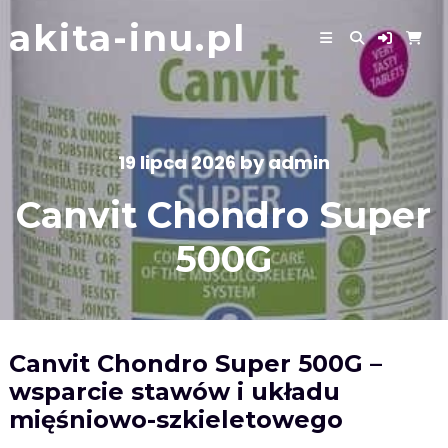
Skip
akita-inu.pl
to
content
19 lipca 2026
by
admin
Canvit Chondro Super
500G
Canvit Chondro Super 500G –
wsparcie stawów i układu
mięśniowo-szkieletowego