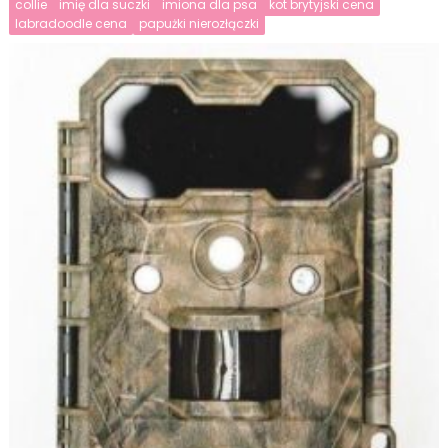
collie
imię dla suczki
imiona dla psa
kot brytyjski cena
labradoodle cena
papużki nierozłączki