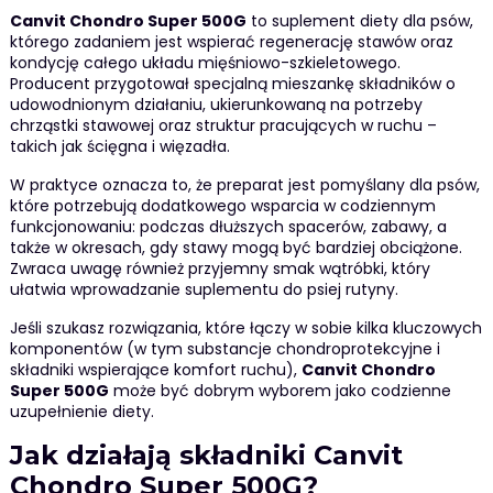
Canvit Chondro Super 500G
to suplement diety dla psów,
którego zadaniem jest wspierać regenerację stawów oraz
kondycję całego układu mięśniowo-szkieletowego.
Producent przygotował specjalną mieszankę składników o
udowodnionym działaniu, ukierunkowaną na potrzeby
chrząstki stawowej oraz struktur pracujących w ruchu –
takich jak ścięgna i więzadła.
W praktyce oznacza to, że preparat jest pomyślany dla psów,
które potrzebują dodatkowego wsparcia w codziennym
funkcjonowaniu: podczas dłuższych spacerów, zabawy, a
także w okresach, gdy stawy mogą być bardziej obciążone.
Zwraca uwagę również przyjemny smak wątróbki, który
ułatwia wprowadzanie suplementu do psiej rutyny.
Jeśli szukasz rozwiązania, które łączy w sobie kilka kluczowych
komponentów (w tym substancje chondroprotekcyjne i
składniki wspierające komfort ruchu),
Canvit Chondro
Super 500G
może być dobrym wyborem jako codzienne
uzupełnienie diety.
Jak działają składniki Canvit
Chondro Super 500G?