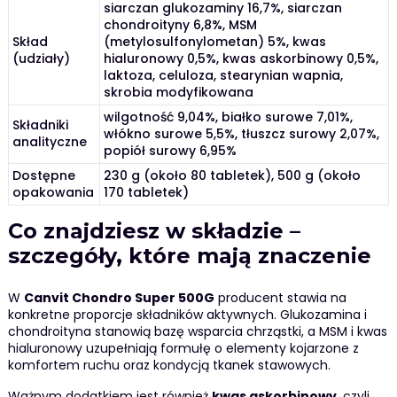
siarczan glukozaminy 16,7%, siarczan
chondroityny 6,8%, MSM
Skład
(metylosulfonylometan) 5%, kwas
(udziały)
hialuronowy 0,5%, kwas askorbinowy 0,5%,
laktoza, celuloza, stearynian wapnia,
skrobia modyfikowana
wilgotność 9,04%, białko surowe 7,01%,
Składniki
włókno surowe 5,5%, tłuszcz surowy 2,07%,
analityczne
popiół surowy 6,95%
Dostępne
230 g (około 80 tabletek), 500 g (około
opakowania
170 tabletek)
Co znajdziesz w składzie –
szczegóły, które mają znaczenie
W
Canvit Chondro Super 500G
producent stawia na
konkretne proporcje składników aktywnych. Glukozamina i
chondroityna stanowią bazę wsparcia chrząstki, a MSM i kwas
hialuronowy uzupełniają formułę o elementy kojarzone z
komfortem ruchu oraz kondycją tkanek stawowych.
Ważnym dodatkiem jest również
kwas askorbinowy
, czyli