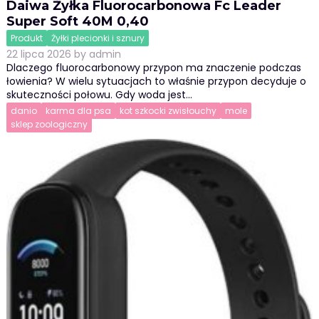
Daiwa Żyłka Fluorocarbonowa Fc Leader
Super Soft 40M 0,40
Produkt
Żyłki plecionki i sznury
22 lipca 2026
by
admin
Dlaczego fluorocarbonowy przypon ma znaczenie podczas
łowienia? W wielu sytuacjach to właśnie przypon decyduje o
skuteczności połowu. Gdy woda jest…
danio
karma dla psa
kot szkocki zwisłouchy
mole
sklep zoologiczny