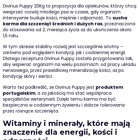
Divinus Puppy 20Kg to propozycja dla opiekunów, którzy chcą
wesprzeć rozwój młodego psa w czasie, gdy organizm
intensywnie buduje kości, mięśnie i odporność. To
sucha
karma dla szczeniąt średnich i dużych ras
, przeznaczona
do stosowania od 2. miesiąca życia aż do ukończenia około
1,5 roku.
W tym okresie stabilny rozwój jest szczególnie istotny –
zarówno pod względem kondycji, jak i codziennej energii.
Dlatego receptura Divinus Puppy została przygotowana tak,
aby wspierać organizm na wielu poziomach: od pracy układu
nerwowego, przez prawidłową mineralizację kości, aż po
kondycję skóry i sierści.
Warto też podkreślić, że Divinus Puppy jest
produktem
portugalskim
, a za jakością ma stać współpraca
specjalistów weterynarii. Dzięki temu karma ma być
bezpieczna w codziennym żywieniu i dobrze tolerowana
przez rosnące szczenięta.
Witaminy i minerały, które mają
znaczenie dla energii, kości i