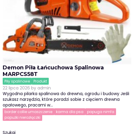
Demon Piła Łańcuchowa Spalinowa
MARPCS58T
Piły spalinowe
Produkt
22 lipca 2026
by
admin
Wygodna pilarka spalinowa do drewna, ogrodu i budowy Jeśli
szukasz narzędzia, które poradzi sobie z cięciem drewna
opałowego, pracami w…
border collie umaszczenie
karma dla psa
papuga nimfa
papużki nierozłączki
Szukaj