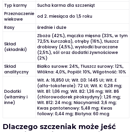
Typ karmy
Sucha karma dla szczeniąt
Przeznaczenie
od 2. miesiąca do 1,5 roku
wiekowe
Rasy
średnie i duże
Zboża (42%), mączka mięsna (33%, w tym
72,5% kurczaka), otręby (16%), tłuszcz
Skład
drobiowy (4,5%), wysłodki buraczane
(składniki)
(2,5%), sól oraz dodatki żywnościowe
(2%)
Skład
Białko surowe: 24%, Tłuszcz surowy: 12%,
analityczny
Włókna: 4,0%, Popiół: 10%, Wilgotność: 10%
Wit. A: 16,850 UI; Wit. D3: 1445 UI; Wit. E
(alfa-tokoferole): 72 UI; Wit. K: 0,28 mg;
Dodatki
Wit. B1: 1,06 mg; Wit. B2: 1,36 mg; Wit. B6
(witaminy i
(chlorowodorek piroksydyny): 1,26 mg;
inne)
Wit. B12: 24 mcg; Niacynamid: 3,6 mg;
Kwas pantotenowy: 5,48 mg; Kwas
foliowy: 0,44 mg; Biotyna: 60 mcg
Dlaczego szczeniak może jeść