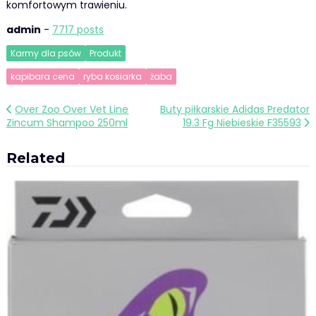
komfortowym trawieniu.
admin
-
7717 posts
Karmy dla psów
Produkt
kapibara cena
ryba kosiarka
żaba
Nawigacja
Over Zoo Over Vet Line
Buty piłkarskie Adidas Predator
Zincum Shampoo 250ml
19.3 Fg Niebieskie F35593
wpisu
Related