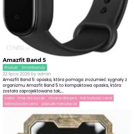
Amazfit Band 5
Produkt
Smartbandy
22 lipca 2026
by
admin
Amazfit Band 5: opaska, która pomaga zrozumieć sygnały z
organizmu Amazfit Band 5 to kompaktowa opaska, która
została zaprojektowana tak,…
collie
imię dla suczki
imiona dla psa
kot brytyjski cena
labradoodle cena
papużki nierozłączki