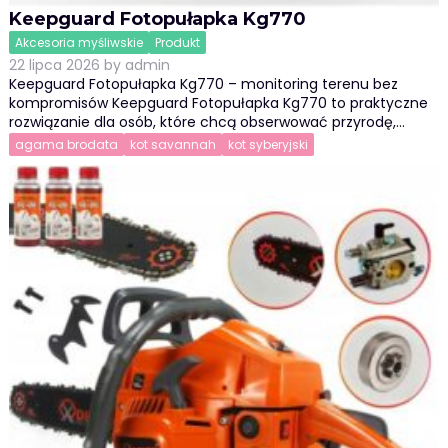
Keepguard Fotopułapka Kg770
Akcesoria myśliwskie
Produkt
22 lipca 2026
by
admin
Keepguard Fotopułapka Kg770 – monitoring terenu bez
kompromisów Keepguard Fotopułapka Kg770 to praktyczne
rozwiązanie dla osób, które chcą obserwować przyrodę,…
agama brodata
kot savannah
kot syberyjski