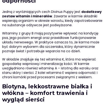
odporności
Jedną z wyróżniających cech Divinus Puppy jest
dodatkowy
zestaw witamin i minerałów
. Zawarte w karmie składniki
wspierają organizm w okresie wzrostu, kiedy zapotrzebowanie
na substancje odżywcze jest podwyższone.
Witaminy z grupy B mają pozytywnie wpływać na kondycję
psa, jego poziom energii oraz prawidłowe funkcjonowanie
układu nerwowego. W praktyce oznacza to, że karma może
być dobrym wyborem dla szczeniaka, który dynamicznie
poznaje świat i potrzebuje wsparcia na co dzień.
W składzie znajduje się też witamina K, która ma wspierać
gospodarkę wapniową i mineralizację kości. W karmie
uwzględniono również witaminę A – istotną dla wzroku oraz
stanu skóry i sierści. Z kolei witamina E wspiera odporność i
chroni komórki przed procesami związanymi z wiekiem.
Biotyna, lekkostrawne białka i
włókna – komfort trawienia i
wygląd sierści