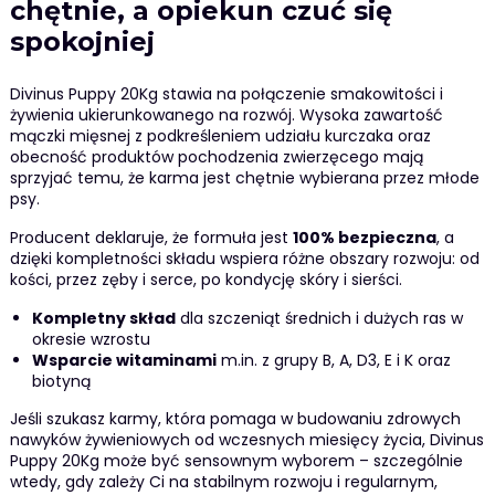
chętnie, a opiekun czuć się
spokojniej
Divinus Puppy 20Kg stawia na połączenie smakowitości i
żywienia ukierunkowanego na rozwój. Wysoka zawartość
mączki mięsnej z podkreśleniem udziału kurczaka oraz
obecność produktów pochodzenia zwierzęcego mają
sprzyjać temu, że karma jest chętnie wybierana przez młode
psy.
Producent deklaruje, że formuła jest
100% bezpieczna
, a
dzięki kompletności składu wspiera różne obszary rozwoju: od
kości, przez zęby i serce, po kondycję skóry i sierści.
Kompletny skład
dla szczeniąt średnich i dużych ras w
okresie wzrostu
Wsparcie witaminami
m.in. z grupy B, A, D3, E i K oraz
biotyną
Jeśli szukasz karmy, która pomaga w budowaniu zdrowych
nawyków żywieniowych od wczesnych miesięcy życia, Divinus
Puppy 20Kg może być sensownym wyborem – szczególnie
wtedy, gdy zależy Ci na stabilnym rozwoju i regularnym,