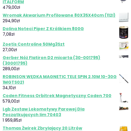
ITALFORM
479,00
zł
Wromak Akwarium Profilowane 80X35X40cm (112l)
294,90
zł
Dolina Noteci Piper Z Królikiem 800G
7,08
zł
Zoetis Controline 50Mg3Szt
27,00
zł
Gerber Nóż Flatiron D2 micarta (30-001795)
(30001795)
289,00
zł
ROBINSON WĘDKA MAGNETIC TELE SPIN 2,10M 10-30G
1MGTS021
34,10
zł
Coden Fitness Orbitrek Magnetyczny Coden 700
579,00
zł
Lgb Zestaw Lokomotywy Parowej Dla
Początkujących Iim 70403
1 959,85
zł
Thomas Żwirek Zbrylający 20 Litrów