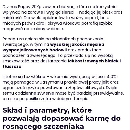
Divinus Puppy 20Kg zawiera biotynę, która ma korzystnie
wpływać na zdrowie i wygląd sierści – nadając jej blask oraz
miękkość. Dla wielu opiekunów to ważny aspekt, bo u
młodych psów skóra i okrywa włosowa potrafią szybko
reagować na zmiany w diecie.
Receptura opiera się na składnikach pochodzenia
zwierzęcego, w tym na
wysokiej jakości mięsie z
wyspecjalizowanych hodowli
oraz produktach
pochodzenia zwierzęcego. To przekłada się na wysoką
smakowitość oraz dostarczanie
lekkostrawnych białek i
tłuszczu
.
Istotne są też włókna – w karmie występują w ilości 4,0% i
mają pomagać w utrzymaniu prawidłowej pracy jelit oraz
ograniczać ryzyko powstawania złogów jelitowych. Dzięki
temu codzienne żywienie może być bardziej przewidywalne,
a miska po posiłku znika w dobrym tempie.
Skład i parametry, które
pozwalają dopasować karmę do
rosnącego szczeniaka