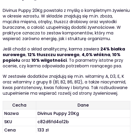
Divinus Puppy 20Kg powstała z myślą o kompletnym żywieniu
w okresie wzrostu. W składzie znajdują się m.in. zboża,
mączka mięsna, otręby, tłuszcz drobiowy oraz wysłodki
buraczane, a całość uzupełniają dodatki żywnościowe. W
praktyce oznacza to zestaw komponentów, który ma
wspierać zarówno energię, jak i strukturę organizmu.
Jeśli chodzi o skład analityczny, karma zawiera
24% białka
surowego
,
12% tłuszczu surowego
,
4,0% włókna
,
10%
popiołu
oraz
10% wilgotności
. To parametry istotne przy
ocenie, czy karma odpowiada potrzebom rosnącego psa.
W zestawie dodatków znajdują się m.in. witaminy A, D3, E, K
oraz witaminy z grupy B (B1, B2, B6, B12), a także niacynamid,
kwas pantotenowy, kwas foliowy i biotyna. Tak rozbudowane
uzupełnienie ma wspierać rozwój od strony żywieniowej.
Cecha
Dane
Nazwa
Divinus Puppy 20Kg
SKU
c82d6fd4a12b
Cena
133 zł