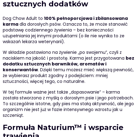
sztucznych dodatków
Dog Chow Adult to
100% pełnoporcjowa i zbilansowana
karma
dla dorosłych psów. Oznacza to, że może stanowić
podstawę codziennego żywienia – bez konieczności
uzupełniania jej innymi produktami (o ile nie wynika to ze
wskazań lekarza weterynarii).
W składzie postawiono na żywienie „po swojemu”, czyli z
naciskiem na jakość i prostotę. Karma jest przygotowana
bez
dodatku sztucznych barwników, aromatów i
konserwantów
. Dzięki temu możesz mieć większą pewność,
że wybierasz produkt zgodny z podejściem: mniej
sztuczności, więcej tego, co naturalne.
W tej formule ważne jest także „dopasowanie” – karma
została stworzona z myślą o dorosłym psie i jego potrzebach.
To szczególnie istotne, gdy pies ma stałą aktywność, ale jego
organizm nie jest już w fazie intensywnego wzrostu jak u
szczeniąt.
Formuła Naturium™ i wsparcie
trawienia