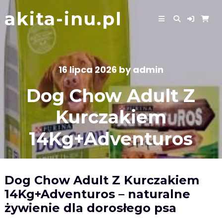
Skip
akita-inu.pl
to
content
16 lipca 2026
by
admin
Dog Chow Adult Z
Kurczakiem
14Kg+Adventuros
Dog Chow Adult Z Kurczakiem
14Kg+Adventuros – naturalne
żywienie dla dorosłego psa