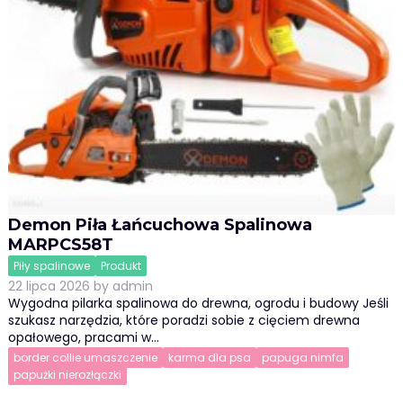
Demon Piła Łańcuchowa Spalinowa
MARPCS58T
Piły spalinowe
Produkt
22 lipca 2026
by
admin
Wygodna pilarka spalinowa do drewna, ogrodu i budowy Jeśli
szukasz narzędzia, które poradzi sobie z cięciem drewna
opałowego, pracami w…
border collie umaszczenie
karma dla psa
papuga nimfa
papużki nierozłączki