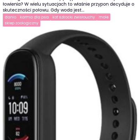
łowienia? W wielu sytuacjach to właśnie przypon decyduje o
skuteczności połowu. Gdy woda jest…
danio
karma dla psa
kot szkocki zwisłouchy
mole
sklep zoologiczny