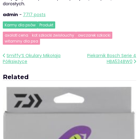
dorosłych.
admin
-
7717 posts
Karmy dla psów
Produkt
axolotl cena
kot szkocki zwisłouchy
owczarek szkocki
witaminy dla psa
Nawigacja
Smiffy’S Okulary Mikołaja
Piekarnik Bosch Serie 4
Półksiężyce
HBA534BW0
wpisu
Related