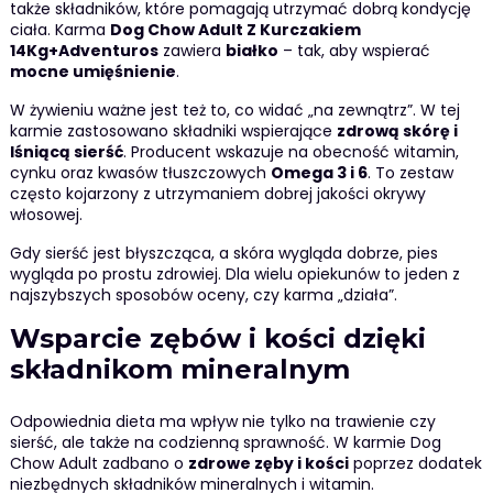
także składników, które pomagają utrzymać dobrą kondycję
ciała. Karma
Dog Chow Adult Z Kurczakiem
14Kg+Adventuros
zawiera
białko
– tak, aby wspierać
mocne umięśnienie
.
W żywieniu ważne jest też to, co widać „na zewnątrz”. W tej
karmie zastosowano składniki wspierające
zdrową skórę i
lśniącą sierść
. Producent wskazuje na obecność witamin,
cynku oraz kwasów tłuszczowych
Omega 3 i 6
. To zestaw
często kojarzony z utrzymaniem dobrej jakości okrywy
włosowej.
Gdy sierść jest błyszcząca, a skóra wygląda dobrze, pies
wygląda po prostu zdrowiej. Dla wielu opiekunów to jeden z
najszybszych sposobów oceny, czy karma „działa”.
Wsparcie zębów i kości dzięki
składnikom mineralnym
Odpowiednia dieta ma wpływ nie tylko na trawienie czy
sierść, ale także na codzienną sprawność. W karmie Dog
Chow Adult zadbano o
zdrowe zęby i kości
poprzez dodatek
niezbędnych składników mineralnych i witamin.