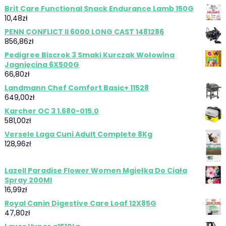
Brit Care Functional Snack Endurance Lamb 150G
10,48
zł
PENN CONFLICT II 6000 LONG CAST 1481286
856,86
zł
Pedigree Biscrok 3 Smaki Kurczak Wołowina
Jagnięcina 6X500G
66,80
zł
Landmann Chef Comfort Basic+ 11528
649,00
zł
Karcher OC 3 1.680-015.0
581,00
zł
Versele Laga Cuni Adult Complete 8Kg
128,96
zł
Lazell Paradise Flower Women Mgiełka Do Ciała
Spray 200Ml
16,99
zł
Royal Canin Digestive Care Loaf 12X85G
47,80
zł