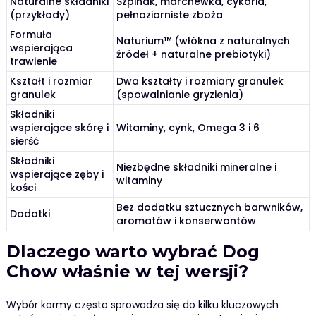
Naturalne składniki
Szpinak, marchewka, cykoria,
(przykłady)
pełnoziarniste zboża
Formuła
Naturium™ (włókna z naturalnych
wspierająca
źródeł + naturalne prebiotyki)
trawienie
Kształt i rozmiar
Dwa kształty i rozmiary granulek
granulek
(spowalnianie gryzienia)
Składniki
wspierające skórę i
Witaminy, cynk, Omega 3 i 6
sierść
Składniki
Niezbędne składniki mineralne i
wspierające zęby i
witaminy
kości
Bez dodatku sztucznych barwników,
Dodatki
aromatów i konserwantów
Dlaczego warto wybrać Dog
Chow właśnie w tej wersji?
Wybór karmy często sprowadza się do kilku kluczowych