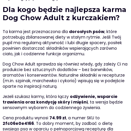
Dla kogo będzie najlepsza karma
Dog Chow Adult z kurczakiem?
Ta karma jest przeznaczona dla
dorosłych psów
, które
potrzebują zbilansowanej diety w stałym rytmie. Jeśli Twój
pupil ma regularną aktywność i lubi długie spacery, posiłek
powinien dostarczać składników wspierających zarówno
ciało, jak i codzienne funkcje organizmu.
Dog Chow Adult sprawdza się również wtedy, gdy zależy Ci na
produkcie bez sztucznych dodatków – bez barwników,
aromatów i konserwantów. Naturalne składniki w recepturze
(m.in. szpinak, marchewka i cykoria) wpisują się w podejście
oparte na inspiracji naturą.
Jeżeli szukasz karmy, która łączy
odżywienie, wsparcie
trawienia oraz kondycję skóry i mięśni
, ta wersja będzie
sensownym wyborem do codziennego żywienia.
Cena produktu wynosi
74.99 zł
, a numer SKU to
2fc06e0e4166
. To dobry moment, by zadbać o dietę
swojego psa w oparciu o pełnoporcjową recepturę dla