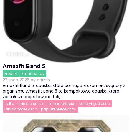
Amazfit Band 5
Produkt
Smartbandy
22 lipca 2026
by
admin
Amazfit Band 5: opaska, która pomaga zrozumieć sygnały z
organizmu Amazfit Band 5 to kompaktowa opaska, która
została zaprojektowana tak,…
collie
imię dla suczki
imiona dla psa
kot brytyjski cena
labradoodle cena
papużki nierozłączki