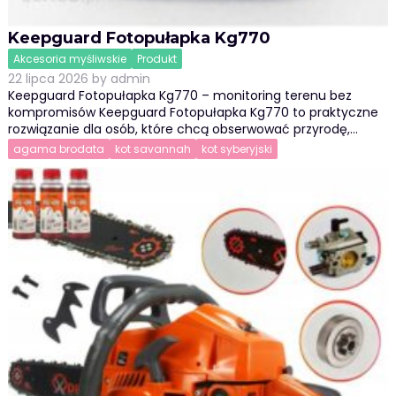
Keepguard Fotopułapka Kg770
Akcesoria myśliwskie
Produkt
22 lipca 2026
by
admin
Keepguard Fotopułapka Kg770 – monitoring terenu bez
kompromisów Keepguard Fotopułapka Kg770 to praktyczne
rozwiązanie dla osób, które chcą obserwować przyrodę,…
agama brodata
kot savannah
kot syberyjski