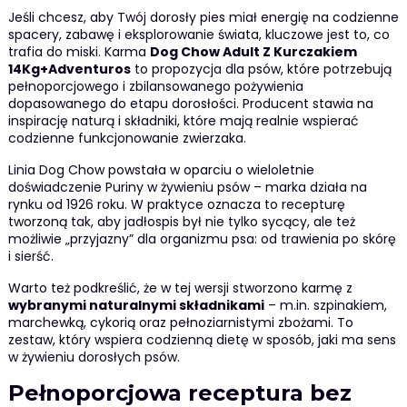
Jeśli chcesz, aby Twój dorosły pies miał energię na codzienne
spacery, zabawę i eksplorowanie świata, kluczowe jest to, co
trafia do miski. Karma
Dog Chow Adult Z Kurczakiem
14Kg+Adventuros
to propozycja dla psów, które potrzebują
pełnoporcjowego i zbilansowanego pożywienia
dopasowanego do etapu dorosłości. Producent stawia na
inspirację naturą i składniki, które mają realnie wspierać
codzienne funkcjonowanie zwierzaka.
Linia Dog Chow powstała w oparciu o wieloletnie
doświadczenie Puriny w żywieniu psów – marka działa na
rynku od 1926 roku. W praktyce oznacza to recepturę
tworzoną tak, aby jadłospis był nie tylko sycący, ale też
możliwie „przyjazny” dla organizmu psa: od trawienia po skórę
i sierść.
Warto też podkreślić, że w tej wersji stworzono karmę z
wybranymi naturalnymi składnikami
– m.in. szpinakiem,
marchewką, cykorią oraz pełnoziarnistymi zbożami. To
zestaw, który wspiera codzienną dietę w sposób, jaki ma sens
w żywieniu dorosłych psów.
Pełnoporcjowa receptura bez