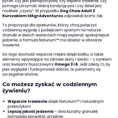
pytań: czy jest pełnoporcjowa, czy wspiera trawienie, czy
pomaga utrzymać dobrą kondycję psa i czy skład jest
możliwie „czysty”. W przypadku
Dog Chow Adult Z
Kurczakiem 14Kg+Adventuros
odpowiedź brzmi: tak.
To propozycja dla opiekunów, którzy chcą połączyć
codzienną wygodę z podejściem opartym na naturze.
Granulki w dwóch wariantach mają wspierać spokojniejsze
jedzenie, a formuła Naturium™ ma działać w obszarze
trawienia.
Do tego dochodzi wsparcie mięśni dzięki białku, a także
elementy wpływające na zdrowie skóry i sierści – z cynkiem
oraz kwasami tłuszczowymi
Omega 3 i 6
. Jeśli zależy Ci, by
pies wyglądał i funkcjonował dobrze, te parametry są
szczególnie istotne.
Co możesz zyskać w codziennym
żywieniu?
Wsparcie trawienia
dzięki Naturium™ i naturalnym
prebiotykom
Lepszą jakość jedzenia
– dwa kształty granulek
pomagają spowolnić gryzienie