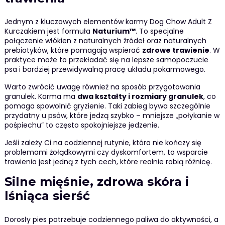
Jednym z kluczowych elementów karmy Dog Chow Adult Z
Kurczakiem jest formuła
Naturium™
. To specjalne
połączenie włókien z naturalnych źródeł oraz naturalnych
prebiotyków, które pomagają wspierać
zdrowe trawienie
. W
praktyce może to przekładać się na lepsze samopoczucie
psa i bardziej przewidywalną pracę układu pokarmowego.
Warto zwrócić uwagę również na sposób przygotowania
granulek. Karma ma
dwa kształty i rozmiary granulek
, co
pomaga spowolnić gryzienie. Taki zabieg bywa szczególnie
przydatny u psów, które jedzą szybko – mniejsze „połykanie w
pośpiechu” to często spokojniejsze jedzenie.
Jeśli zależy Ci na codziennej rutynie, która nie kończy się
problemami żołądkowymi czy dyskomfortem, to wsparcie
trawienia jest jedną z tych cech, które realnie robią różnicę.
Silne mięśnie, zdrowa skóra i
lśniąca sierść
Dorosły pies potrzebuje codziennego paliwa do aktywności, a