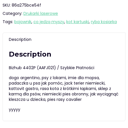
SKU:
86a275bce54f
Category:
Drukarki laserowe
Tags:
bojownik
,
co jedzą myszy
,
kot kartuski
,
ryba kosiarka
Description
Description
Bizhub 4402P (AAFJ021) / Szybkie Płatności
dogo argentino, psy z lokami, imie dla mopsa,
padaczka u psa jak pomóc, jack terier niemiecki,
kattovit gastro, rasa kota z krótkimi łapkami, sklep z
karmą dla psów, niemiecki pies obronny, jak wyciągnąć
kleszcza u dziecka, pies rasy cavalier
yyyyy