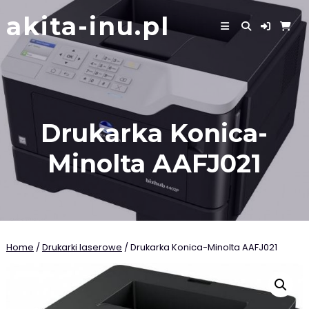
Skip
akita-inu.pl
to
content
Drukarka Konica-
Minolta AAFJ021
Home
/
Drukarki laserowe
/ Drukarka Konica-Minolta AAFJ021