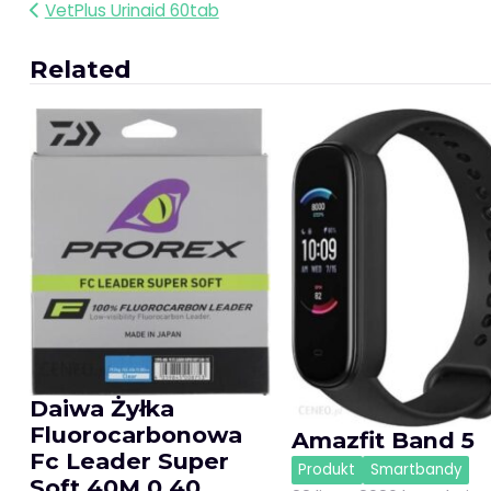
Nawigacja
VetPlus Urinaid 60tab
wpisu
Related
Daiwa Żyłka
Fluorocarbonowa
Amazfit Band 5
Fc Leader Super
Produkt
Smartbandy
Soft 40M 0,40