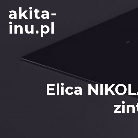
Skip
akita-
to
content
inu.pl
Elica NIKO
zi