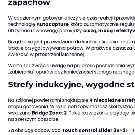
zapachów
W codziennym gotowaniu liczy się czas reakcji i przewid
technologię
Autocapture
, która automatycznie regulu
utrzymać równowagę pomiędzy
ciszą
,
mocą
i
efekty
Urządzenie jest przewidziane do kuchni o średnim metr
trakcie przygotowywania potraw. W praktyce oznacza t
świeżość w przestrzeni kuchennej.
Warto też zwrócić uwagę na prędkość pochłaniania w
„zabieraniu” oparów bez konieczności stałego ręczneg
Strefy indukcyjne, wygodne s
Na szklanej powierzchni znajdują się
4 niezależne stre
etapu gotowania. W razie potrzeby możesz skorzystać
wskazano
Bridge Zone: 2
. Takie rozwiązanie przydaje 
na szerszym obszarze.
Za obsługę odpowiada
Touch control slider 3V+2I
– s