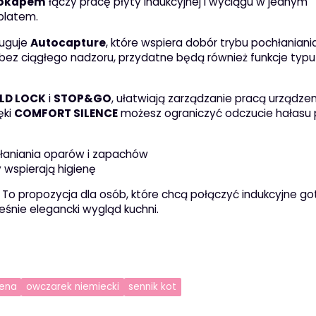
z okapem
łączy pracę płyty indukcyjnej i wyciągu w jednym
blatem.
ługuje
Autocapture
, które wspiera dobór trybu pochłaniani
u bez ciągłego nadzoru, przydatne będą również funkcje typu
LD LOCK
i
STOP&GO
, ułatwiają zarządzanie pracą urządze
ęki
COMFORT SILENCE
możesz ograniczyć odczucie hałasu
aniania oparów i zapachów
 wspierają higienę
. To propozycja dla osób, które chcą połączyć indukcyjne g
nie elegancki wygląd kuchni.
cena
owczarek niemiecki
sennik kot