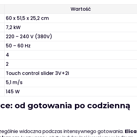
Wartość
60 x 51,5 x 25,2 cm
7,2 kW
220 – 240 V (380V)
50 – 60 Hz
4
2
Touch control slider 3V+2I
5,1 m/s
145 W
ce: od gotowania po codzienną
szczególnie widoczna podczas intensywnego gotowania.
Elica