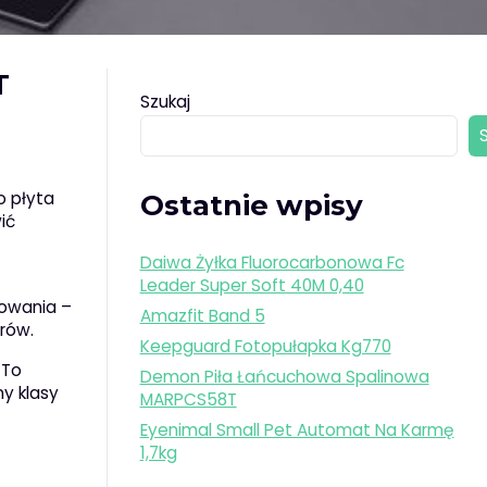
T
Szukaj
o płyta
Ostatnie wpisy
ić
Daiwa Żyłka Fluorocarbonowa Fc
Leader Super Soft 40M 0,40
towania –
Amazfit Band 5
rów.
Keepguard Fotopułapka Kg770
 To
Demon Piła Łańcuchowa Spalinowa
ny klasy
MARPCS58T
Eyenimal Small Pet Automat Na Karmę
1,7kg