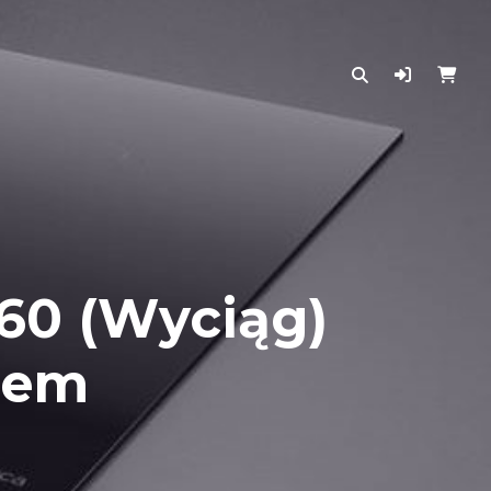
60 (Wyciąg)
pem