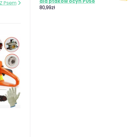
dla ptaków ocyn P058
 Z Psem
80,99
zł