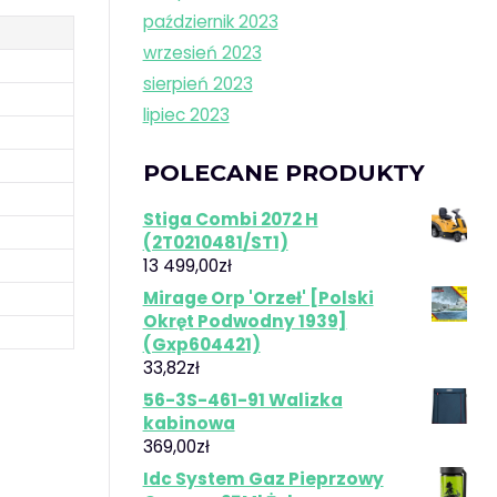
październik 2023
wrzesień 2023
sierpień 2023
lipiec 2023
POLECANE PRODUKTY
Stiga Combi 2072 H
(2T0210481/ST1)
13 499,00
zł
Mirage Orp 'Orzeł' [Polski
Okręt Podwodny 1939]
(Gxp604421)
33,82
zł
56-3S-461-91 Walizka
kabinowa
369,00
zł
Idc System Gaz Pieprzowy