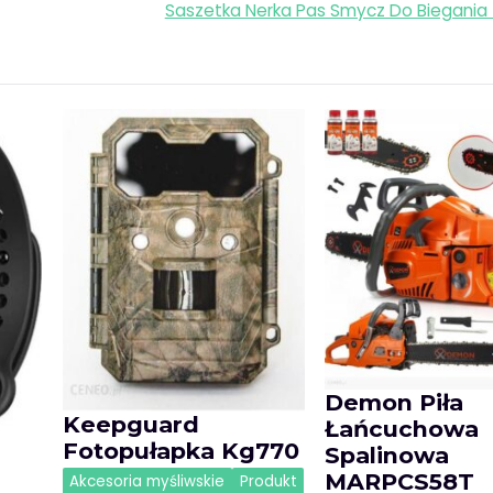
Saszetka Nerka Pas Smycz Do Biegania
Demon Piła
Keepguard
Łańcuchowa
Fotopułapka Kg770
Spalinowa
MARPCS58T
Akcesoria myśliwskie
Produkt