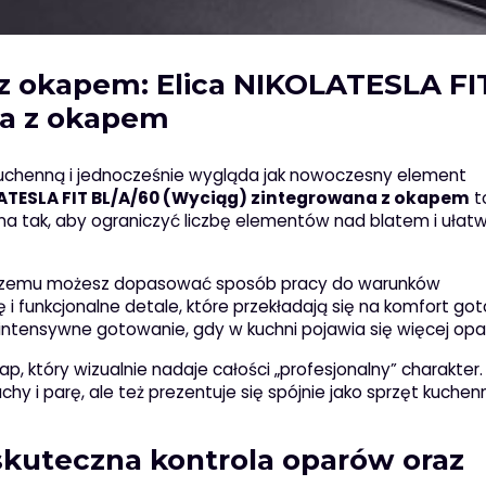
z okapem: Elica NIKOLATESLA FI
na z okapem
ń kuchenną i jednocześnie wygląda jak nowoczesny element
LATESLA FIT BL/A/60 (Wyciąg) zintegrowana z okapem
t
a tak, aby ograniczyć liczbę elementów nad blatem i ułatw
ęki czemu możesz dopasować sposób pracy do warunków
i funkcjonalne detale, które przekładają się na komfort go
intensywne gotowanie, gdy w kuchni pojawia się więcej opa
kap, który wizualnie nadaje całości „profesjonalny” charakter.
hy i parę, ale też prezentuje się spójnie jako sprzęt kuchen
skuteczna kontrola oparów oraz