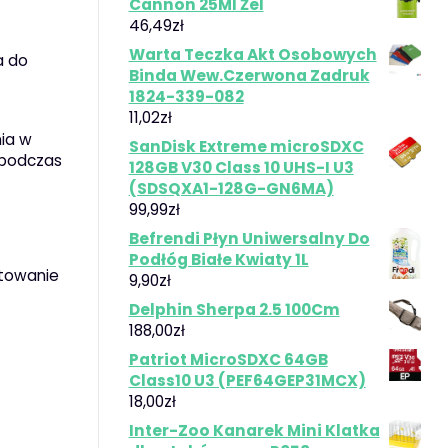
Cannon 25Ml Żel
46,49
zł
Warta Teczka Akt Osobowych
a do
Binda Wew.Czerwona Zadruk
1824-339-082
11,02
zł
nia w
SanDisk Extreme microSDXC
 podczas
128GB V30 Class 10 UHS-I U3
(SDSQXA1-128G-GN6MA)
99,99
zł
Befrendi Płyn Uniwersalny Do
Podłóg Białe Kwiaty 1L
otowanie
9,90
zł
Delphin Sherpa 2.5 100Cm
188,00
zł
Patriot MicroSDXC 64GB
Class10 U3 (PEF64GEP31MCX)
18,00
zł
Inter-Zoo Kanarek Mini Klatka