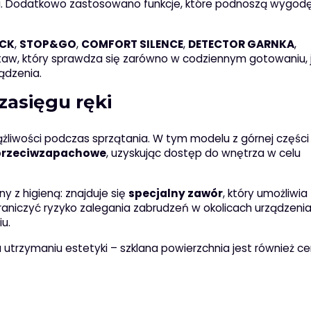
. Dodatkowo zastosowano funkcje, które podnoszą wygodę
OCK
,
STOP&GO
,
COMFORT SILENCE
,
DETECTOR GARNKA
,
staw, który sprawdza się zarówno w codziennym gotowaniu, j
ądzenia.
zasięgu ręki
ążliwości podczas sprzątania. W tym modelu z górnej części 
i przeciwzapachowe
, uzyskując dostęp do wnętrza w celu
 z higieną: znajduje się
specjalny zawór
, który umożliwia
raniczyć ryzyko zalegania zabrudzeń w okolicach urządzenia
u.
 utrzymaniu estetyki – szklana powierzchnia jest również c