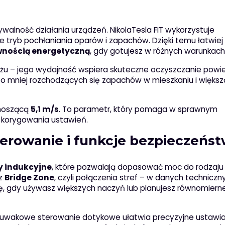
ywalność działania urządzeń. NikolaTesla FIT wykorzystuje
je tryb pochłaniania oparów i zapachów. Dzięki temu łatwiej
wnością energetyczną
, gdy gotujesz w różnych warunkach
ażu – jego wydajność wspiera skuteczne oczyszczanie powi
o mniej rozchodzących się zapachów w mieszkaniu i większ
ynoszącą
5,1 m/s
. To parametr, który pomaga w sprawnym
o korygowania ustawień.
terowanie i funkcje bezpieczeńs
fy indukcyjne
, które pozwalają dopasować moc do rodzaju 
 z
Bridge Zone
, czyli połączenia stref – w danych techniczn
się, gdy używasz większych naczyń lub planujesz równomiern
uwakowe sterowanie dotykowe ułatwia precyzyjne ustawia