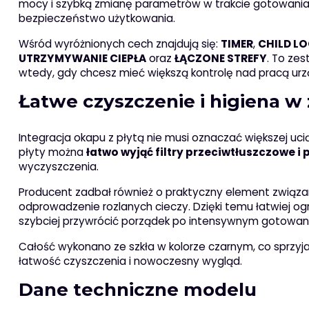
mocy i szybką zmianę parametrów w trakcie gotowania
bezpieczeństwo użytkowania.
Wśród wyróżnionych cech znajdują się:
TIMER
,
CHILD L
UTRZYMYWANIE CIEPŁA
oraz
ŁĄCZONE STREFY
. To ze
wtedy, gdy chcesz mieć większą kontrolę nad pracą urz
Łatwe czyszczenie i higiena w 
Integracja okapu z płytą nie musi oznaczać większej uci
płyty można
łatwo wyjąć filtry przeciwtłuszczowe 
wyczyszczenia.
Producent zadbał również o praktyczny element związany
odprowadzenie rozlanych cieczy. Dzięki temu łatwiej og
szybciej przywrócić porządek po intensywnym gotowani
Całość wykonano ze szkła w kolorze czarnym, co sprzyja
łatwość czyszczenia i nowoczesny wygląd.
Dane techniczne modelu