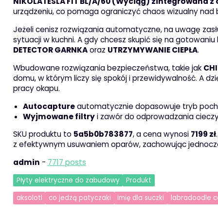
NIKOLATESLA FIT BL/A/60 (Wyciąg) zintegrowana 
urządzeniu, co pomaga ograniczyć chaos wizualny nad 
Jeżeli cenisz rozwiązania automatyczne, na uwagę zas
sytuacji w kuchni. A gdy chcesz skupić się na gotowani
DETECTOR GARNKA
oraz
UTRZYMYWANIE CIEPŁA
.
Wbudowane rozwiązania bezpieczeństwa, takie jak
CHI
domu, w którym liczy się spokój i przewidywalność. A dzi
pracy okapu.
Autocapture
automatycznie dopasowuje tryb pochł
Wyjmowane filtry
i zawór do odprowadzania cieczy
SKU produktu to
5a5b0b783877
, a cena wynosi
7199 zł
z efektywnym usuwaniem oparów, zachowując jednocześ
admin
-
7717 posts
Płyty elektryczne do zabudowy
Produkt
aksolotl
co jedzą patyczaki
imię dla suczki
labradoodle 