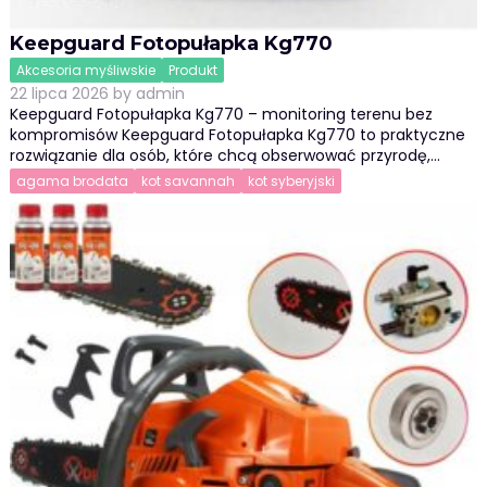
Keepguard Fotopułapka Kg770
Akcesoria myśliwskie
Produkt
22 lipca 2026
by
admin
Keepguard Fotopułapka Kg770 – monitoring terenu bez
kompromisów Keepguard Fotopułapka Kg770 to praktyczne
rozwiązanie dla osób, które chcą obserwować przyrodę,…
agama brodata
kot savannah
kot syberyjski