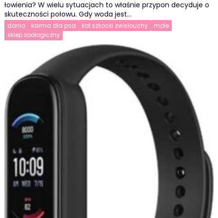
łowienia? W wielu sytuacjach to właśnie przypon decyduje o
skuteczności połowu. Gdy woda jest…
danio
karma dla psa
kot szkocki zwisłouchy
mole
sklep zoologiczny