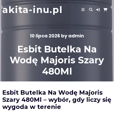
Skip
akita-inu.pl
to
content
10 lipca 2026
by
admin
Esbit Butelka Na
Wodę Majoris Szary
480Ml
Esbit Butelka Na Wodę Majoris
Szary 480Ml – wybór, gdy liczy się
wygoda w terenie