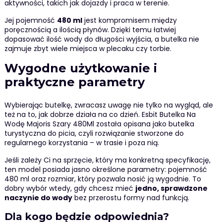
aktywności, takich jak dojazdy i praca w terenie.
Jej pojemność
480 ml
jest kompromisem między
poręcznością a ilością płynów. Dzięki temu łatwiej
dopasować ilość wody do długości wyjścia, a butelka nie
zajmuje zbyt wiele miejsca w plecaku czy torbie.
Wygodne użytkowanie i
praktyczne parametry
Wybierając butelkę, zwracasz uwagę nie tylko na wygląd, ale
też na to, jak dobrze działa na co dzień. Esbit Butelka Na
Wodę Majoris Szary 480Ml została opisana jako butelka
turystyczna do picia, czyli rozwiązanie stworzone do
regularnego korzystania – w trasie i poza nią.
Jeśli zależy Ci na sprzęcie, który ma konkretną specyfikację,
ten model posiada jasno określone parametry: pojemność
480 ml oraz rozmiar, który pozwala nosić ją wygodnie. To
dobry wybór wtedy, gdy chcesz mieć
jedno, sprawdzone
naczynie do wody
bez przerostu formy nad funkcją.
Dla kogo będzie odpowiednia?