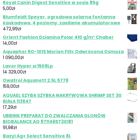
Royal Canin Digest Sensitive w sosie 85g
5,00
zł
Blumfeldt Speyer, ogrodowa solarna fontanna
kaskadowa, 4 poziomy, zasilanie akumulatorowe
472,99
zł
Orient Fashion Dzianina Polar 410 g/m² Chaber
14,00
zł
Aquaphor RO-101S Morion Filtr Odwrócona Osmoza
1 090,00
zł
Lavor Hyper sr1509Lp
14 329,00
zł
Owatrol Aquanett 2.5L 5778
159,00
zł
AQUAEL SZYBA SZYBKA NAKRYWOWA SHRIMP SET 30
BIAŁA 113647
17,29
zł
UBBINK PREPARAT DO ZWALCZANIA GLONÓW
BIOBALANCE AQ 8711465730181
91,98
zł
Bazyl Ag+ Select Sensitive 8L