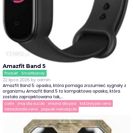
Amazfit Band 5
Produkt
Smartbandy
22 lipca 2026
by
admin
Amazfit Band 5: opaska, która pomaga zrozumieć sygnały z
organizmu Amazfit Band 5 to kompaktowa opaska, która
została zaprojektowana tak,…
collie
imię dla suczki
imiona dla psa
kot brytyjski cena
labradoodle cena
papużki nierozłączki