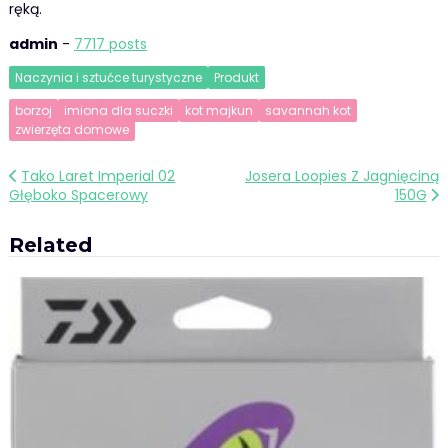
ręką.
admin
-
7717 posts
Naczynia i sztućce turystyczne
Produkt
borzoj
imiona dla suczki
kot majkun
savannah kot
zwierzęta domowe
Nawigacja
Tako Laret Imperial 02
Josera Loopies Z Jagnięciną
Głęboko Spacerowy
150G
wpisu
Related