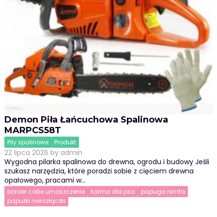
Demon Piła Łańcuchowa Spalinowa
MARPCS58T
Piły spalinowe
Produkt
22 lipca 2026
by
admin
Wygodna pilarka spalinowa do drewna, ogrodu i budowy Jeśli
szukasz narzędzia, które poradzi sobie z cięciem drewna
opałowego, pracami w…
border collie umaszczenie
karma dla psa
papuga nimfa
papużki nierozłączki