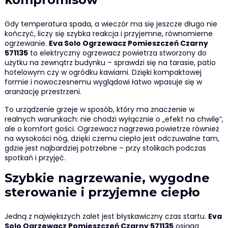
Gdy temperatura spada, a wieczór ma się jeszcze długo nie
kończyć, liczy się szybka reakcja i przyjemne, równomierne
ogrzewanie.
Eva Solo Ogrzewacz Pomieszczeń Czarny
571135
to elektryczny ogrzewacz powietrza stworzony do
użytku na zewnątrz budynku – sprawdzi się na tarasie, patio
hotelowym czy w ogródku kawiarni. Dzięki kompaktowej
formie i nowoczesnemu wyglądowi łatwo wpasuje się w
aranżację przestrzeni.
To urządzenie grzeje w sposób, który ma znaczenie w
realnych warunkach: nie chodzi wyłącznie o „efekt na chwilę”,
ale o komfort gości. Ogrzewacz nagrzewa powietrze również
na wysokości nóg, dzięki czemu ciepło jest odczuwalne tam,
gdzie jest najbardziej potrzebne – przy stolikach podczas
spotkań i przyjęć.
Szybkie nagrzewanie, wygodne
sterowanie i przyjemne ciepło
Jedną z największych zalet jest błyskawiczny czas startu.
Eva
Solo Ogrzewacz Pomieszczeń Czarny 571135
osiąga