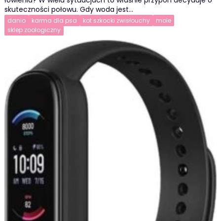
skuteczności połowu. Gdy woda jest…
danio
karma dla psa
kot szkocki zwisłouchy
mole
sklep zoologiczny