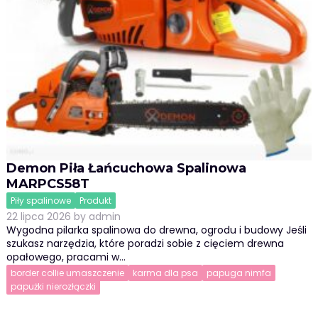
Demon Piła Łańcuchowa Spalinowa
MARPCS58T
Piły spalinowe
Produkt
22 lipca 2026
by
admin
Wygodna pilarka spalinowa do drewna, ogrodu i budowy Jeśli
szukasz narzędzia, które poradzi sobie z cięciem drewna
opałowego, pracami w…
border collie umaszczenie
karma dla psa
papuga nimfa
papużki nierozłączki