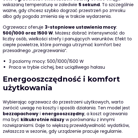
wskazaną temperaturę w zaledwie
5 sekund
. To szczególnie
ważne, gdy chcesz szybko dogrzać przestrzeń po zmroku
albo gdy pogoda zmienia się w trakcie wydarzenia.
Ogrzewacz oferuje
3-stopniowe ustawienia mocy
:
500/1000 oraz 1500 W
. Możesz dobrać intensywność do
liczby osób, wielkości strefy i panujących warunków. Efekt to
ciepłe powietrze, które pomaga utrzymać komfort bez
przesadnego „przegrzewania”.
3 poziomy mocy: 500/1000/1500 W
Praca w trybie cichej, bez uciążliwego hałasu
Energooszczędność i komfort
użytkowania
Wybierając ogrzewacz do przestrzeni użytkowych, warto
zwrócić uwagę na koszty i sposób działania. Ten model jest
bezzapachowy
i
energooszczędny
, a koszt ogrzewania
ma być
kilkukrotnie niższy
w porównaniu z innymi
rozwiązaniami. Daje to większą przewidywalność wydatków,
zwłaszcza w sezonie, gdy urządzenie pracuje regularnie.