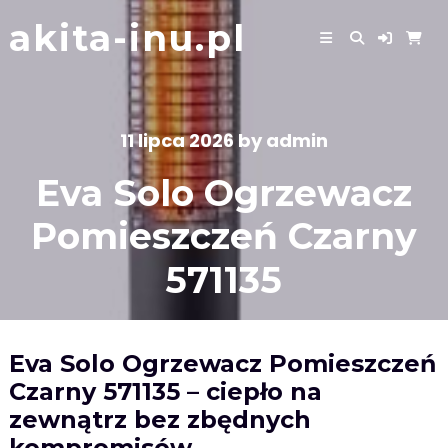
Skip
akita-inu.pl
to
content
11 lipca 2026
by
admin
Eva Solo Ogrzewacz
Pomieszczeń Czarny
571135
Eva Solo Ogrzewacz Pomieszczeń
Czarny 571135 – ciepło na
zewnątrz bez zbędnych
kompromisów