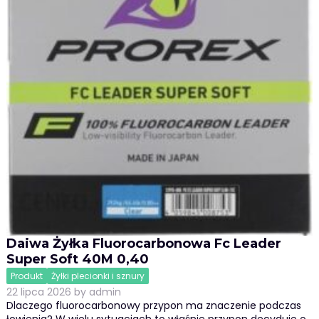
Daiwa Żyłka Fluorocarbonowa Fc Leader
Super Soft 40M 0,40
Produkt
Żyłki plecionki i sznury
22 lipca 2026
by
admin
Dlaczego fluorocarbonowy przypon ma znaczenie podczas
łowienia? W wielu sytuacjach to właśnie przypon decyduje o