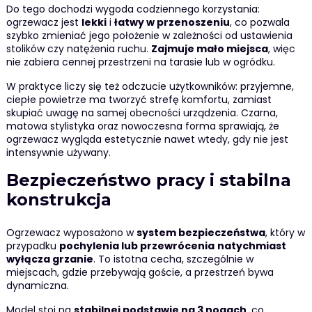
Do tego dochodzi wygoda codziennego korzystania:
ogrzewacz jest
lekki
i
łatwy w przenoszeniu
, co pozwala
szybko zmieniać jego położenie w zależności od ustawienia
stolików czy natężenia ruchu.
Zajmuje mało miejsca
, więc
nie zabiera cennej przestrzeni na tarasie lub w ogródku.
W praktyce liczy się też odczucie użytkowników: przyjemne,
ciepłe powietrze ma tworzyć strefę komfortu, zamiast
skupiać uwagę na samej obecności urządzenia. Czarna,
matowa stylistyka oraz nowoczesna forma sprawiają, że
ogrzewacz wygląda estetycznie nawet wtedy, gdy nie jest
intensywnie używany.
Bezpieczeństwo pracy i stabilna
konstrukcja
Ogrzewacz wyposażono w
system bezpieczeństwa
, który w
przypadku
pochylenia lub przewrócenia
natychmiast
wyłącza grzanie
. To istotna cecha, szczególnie w
miejscach, gdzie przebywają goście, a przestrzeń bywa
dynamiczna.
Model stoi na
stabilnej podstawie na 3 nogach
, co