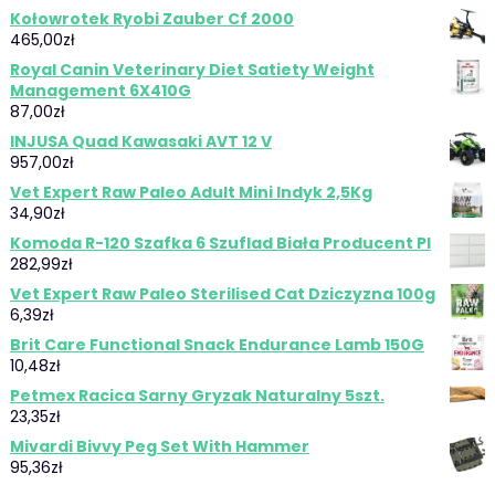
Kołowrotek Ryobi Zauber Cf 2000
465,00
zł
Royal Canin Veterinary Diet Satiety Weight
Management 6X410G
87,00
zł
INJUSA Quad Kawasaki AVT 12 V
957,00
zł
Vet Expert Raw Paleo Adult Mini Indyk 2,5Kg
34,90
zł
Komoda R-120 Szafka 6 Szuflad Biała Producent Pl
282,99
zł
Vet Expert Raw Paleo Sterilised Cat Dziczyzna 100g
6,39
zł
Brit Care Functional Snack Endurance Lamb 150G
10,48
zł
Petmex Racica Sarny Gryzak Naturalny 5szt.
23,35
zł
Mivardi Bivvy Peg Set With Hammer
95,36
zł