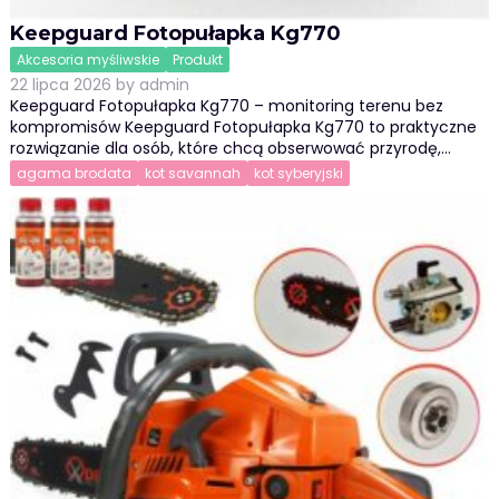
Keepguard Fotopułapka Kg770
Akcesoria myśliwskie
Produkt
22 lipca 2026
by
admin
Keepguard Fotopułapka Kg770 – monitoring terenu bez
kompromisów Keepguard Fotopułapka Kg770 to praktyczne
rozwiązanie dla osób, które chcą obserwować przyrodę,…
agama brodata
kot savannah
kot syberyjski