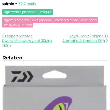
admin
-
7717 posts
Ogrzewanie przenośne
Produkt
agama brodata
chin japoński
imiona dla psa
rasy psów
zwierzęta domowe
Nawigacja
Leapers Montaż
Royal Canin Exigent 33
Dwuczęściowy Wysoki 30Mm
Aromatic Attraction 10kg
wpisu
11Mm
Related