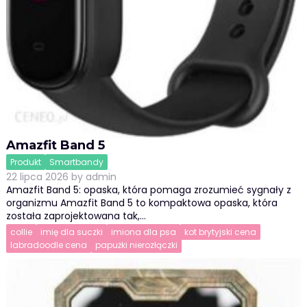
Amazfit Band 5
Produkt
Smartbandy
22 lipca 2026
by
admin
Amazfit Band 5: opaska, która pomaga zrozumieć sygnały z
organizmu Amazfit Band 5 to kompaktowa opaska, która
została zaprojektowana tak,…
collie
imię dla suczki
imiona dla psa
kot brytyjski cena
labradoodle cena
papużki nierozłączki