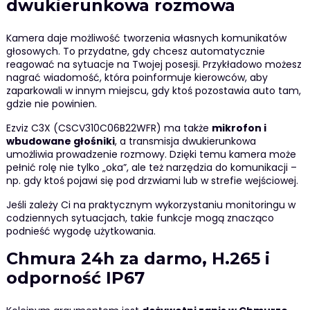
dwukierunkowa rozmowa
Kamera daje możliwość tworzenia własnych komunikatów
głosowych. To przydatne, gdy chcesz automatycznie
reagować na sytuacje na Twojej posesji. Przykładowo możesz
nagrać wiadomość, która poinformuje kierowców, aby
zaparkowali w innym miejscu, gdy ktoś pozostawia auto tam,
gdzie nie powinien.
Ezviz C3X (CSCV310C06B22WFR) ma także
mikrofon i
wbudowane głośniki
, a transmisja dwukierunkowa
umożliwia prowadzenie rozmowy. Dzięki temu kamera może
pełnić rolę nie tylko „oka”, ale też narzędzia do komunikacji –
np. gdy ktoś pojawi się pod drzwiami lub w strefie wejściowej.
Jeśli zależy Ci na praktycznym wykorzystaniu monitoringu w
codziennych sytuacjach, takie funkcje mogą znacząco
podnieść wygodę użytkowania.
Chmura 24h za darmo, H.265 i
odporność IP67