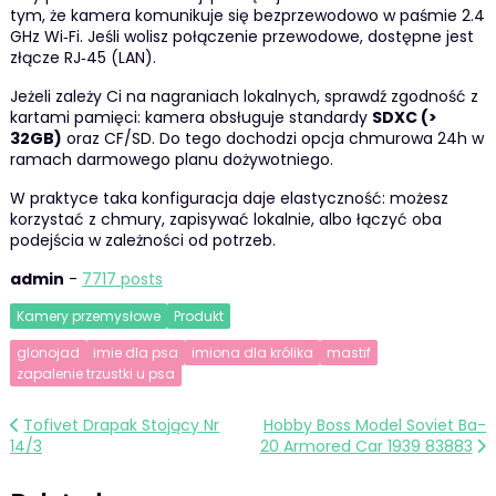
tym, że kamera komunikuje się bezprzewodowo w paśmie 2.4
GHz Wi‑Fi. Jeśli wolisz połączenie przewodowe, dostępne jest
złącze RJ‑45 (LAN).
Jeżeli zależy Ci na nagraniach lokalnych, sprawdź zgodność z
kartami pamięci: kamera obsługuje standardy
SDXC (>
32GB)
oraz CF/SD. Do tego dochodzi opcja chmurowa 24h w
ramach darmowego planu dożywotniego.
W praktyce taka konfiguracja daje elastyczność: możesz
korzystać z chmury, zapisywać lokalnie, albo łączyć oba
podejścia w zależności od potrzeb.
admin
-
7717 posts
Kamery przemysłowe
Produkt
glonojad
imie dla psa
imiona dla królika
mastif
zapalenie trzustki u psa
Nawigacja
Tofivet Drapak Stojący Nr
Hobby Boss Model Soviet Ba-
14/3
20 Armored Car 1939 83883
wpisu