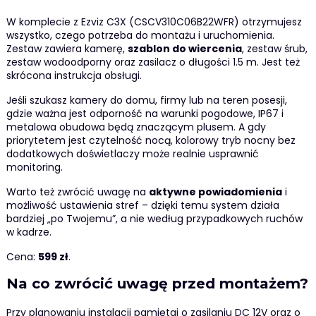
W komplecie z Ezviz C3X (CSCV310C06B22WFR) otrzymujesz
wszystko, czego potrzeba do montażu i uruchomienia.
Zestaw zawiera kamerę,
szablon do wiercenia
, zestaw śrub,
zestaw wodoodporny oraz zasilacz o długości 1.5 m. Jest też
skrócona instrukcja obsługi.
Jeśli szukasz kamery do domu, firmy lub na teren posesji,
gdzie ważna jest odporność na warunki pogodowe, IP67 i
metalowa obudowa będą znaczącym plusem. A gdy
priorytetem jest czytelność nocą, kolorowy tryb nocny bez
dodatkowych doświetlaczy może realnie usprawnić
monitoring.
Warto też zwrócić uwagę na
aktywne powiadomienia
i
możliwość ustawienia stref – dzięki temu system działa
bardziej „po Twojemu”, a nie według przypadkowych ruchów
w kadrze.
Cena:
599 zł
.
Na co zwrócić uwagę przed montażem?
Przy planowaniu instalacji pamiętaj o zasilaniu DC 12V oraz o