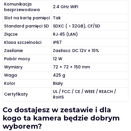
Komunikacja
2.4 GHz WiFi
bezprzewodowa
Slot na kartę pamięci
Tak
Standard pamięci SD
SDXC ( > 32GB), CF/SD
Złącze
RJ‑45 (LAN)
Klasa szczelności
IP67
Zasilanie
Zasilacz: DC 12V ± 10%
Pobór mocy
12 W
Wymiary
72 × 72 × 150 mm
Waga
425 g
Kolor
Biały
UL / FCC / CE / WEEE / REACH /
Certyfikaty
RoHS
Co dostajesz w zestawie i dla
kogo ta kamera będzie dobrym
wyborem?