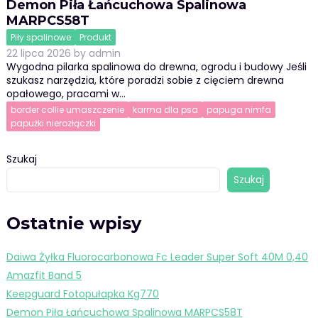
Demon Piła Łańcuchowa Spalinowa
MARPCS58T
Piły spalinowe
Produkt
22 lipca 2026
by
admin
Wygodna pilarka spalinowa do drewna, ogrodu i budowy Jeśli
szukasz narzędzia, które poradzi sobie z cięciem drewna
opałowego, pracami w…
border collie umaszczenie
karma dla psa
papuga nimfa
papużki nierozłączki
Szukaj
Szukaj
Ostatnie wpisy
Daiwa Żyłka Fluorocarbonowa Fc Leader Super Soft 40M 0,40
Amazfit Band 5
Keepguard Fotopułapka Kg770
Demon Piła Łańcuchowa Spalinowa MARPCS58T