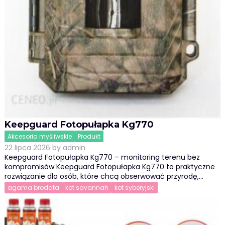
Keepguard Fotopułapka Kg770
Akcesoria myśliwskie
Produkt
22 lipca 2026
by
admin
Keepguard Fotopułapka Kg770 – monitoring terenu bez
kompromisów Keepguard Fotopułapka Kg770 to praktyczne
rozwiązanie dla osób, które chcą obserwować przyrodę,…
agama brodata
kot savannah
kot syberyjski