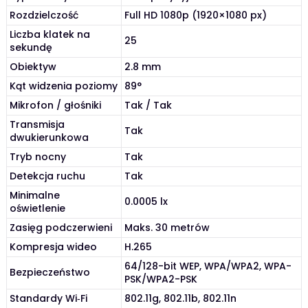
Rozdzielczość
Full HD 1080p (1920×1080 px)
Liczba klatek na
25
sekundę
Obiektyw
2.8 mm
Kąt widzenia poziomy
89°
Mikrofon / głośniki
Tak / Tak
Transmisja
Tak
dwukierunkowa
Tryb nocny
Tak
Detekcja ruchu
Tak
Minimalne
0.0005 lx
oświetlenie
Zasięg podczerwieni
Maks. 30 metrów
Kompresja wideo
H.265
64/128-bit WEP, WPA/WPA2, WPA-
Bezpieczeństwo
PSK/WPA2-PSK
Standardy Wi‑Fi
802.11g, 802.11b, 802.11n