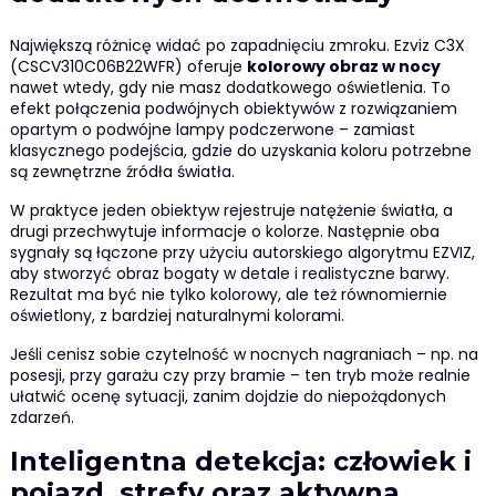
Największą różnicę widać po zapadnięciu zmroku. Ezviz C3X
(CSCV310C06B22WFR) oferuje
kolorowy obraz w nocy
nawet wtedy, gdy nie masz dodatkowego oświetlenia. To
efekt połączenia podwójnych obiektywów z rozwiązaniem
opartym o podwójne lampy podczerwone – zamiast
klasycznego podejścia, gdzie do uzyskania koloru potrzebne
są zewnętrzne źródła światła.
W praktyce jeden obiektyw rejestruje natężenie światła, a
drugi przechwytuje informacje o kolorze. Następnie oba
sygnały są łączone przy użyciu autorskiego algorytmu EZVIZ,
aby stworzyć obraz bogaty w detale i realistyczne barwy.
Rezultat ma być nie tylko kolorowy, ale też równomiernie
oświetlony, z bardziej naturalnymi kolorami.
Jeśli cenisz sobie czytelność w nocnych nagraniach – np. na
posesji, przy garażu czy przy bramie – ten tryb może realnie
ułatwić ocenę sytuacji, zanim dojdzie do niepożądonych
zdarzeń.
Inteligentna detekcja: człowiek i
pojazd, strefy oraz aktywna