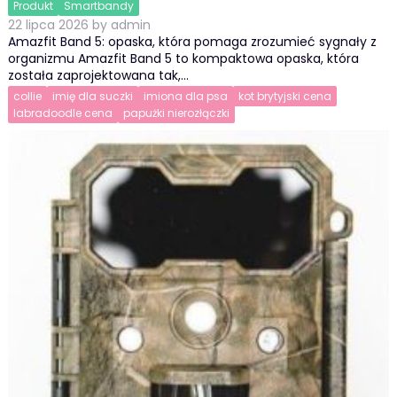
Produkt
Smartbandy
22 lipca 2026
by
admin
Amazfit Band 5: opaska, która pomaga zrozumieć sygnały z
organizmu Amazfit Band 5 to kompaktowa opaska, która
została zaprojektowana tak,…
collie
imię dla suczki
imiona dla psa
kot brytyjski cena
labradoodle cena
papużki nierozłączki