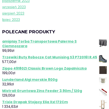
październik 2023
wrzesień 2023
sierpień 2023
lipiec 2023
POLECANE PRODUKTY
amiplay Torba Transportowa Palermo S
Ciemnoszara
99,99
zł
Trzewiki Buty Robocze Cat Munising S3 P720161 R.45
577,00
zł
Zippo 49180Zl Classic Brown Logo Zapalniczka
199,00
zł
Lunderland Algi morskie 800g
32,99
zł
Mistrall Gruntowa Zino Feeder 3,90m / 120g
129,00
zł
Trixie Drapak Stojący Elia Xxl 172Cm
1 334,63
zł