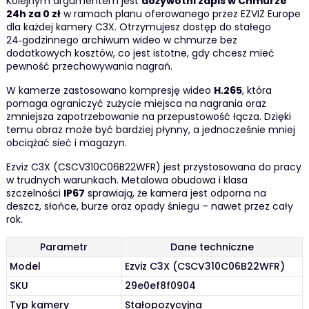
Kolejnym argumentem jest
dożywotni zapis w Chmurze
24h za 0 zł
w ramach planu oferowanego przez EZVIZ Europe
dla każdej kamery C3X. Otrzymujesz dostęp do stałego
24‑godzinnego archiwum wideo w chmurze bez
dodatkowych kosztów, co jest istotne, gdy chcesz mieć
pewność przechowywania nagrań.
W kamerze zastosowano kompresję wideo
H.265
, która
pomaga ograniczyć zużycie miejsca na nagrania oraz
zmniejsza zapotrzebowanie na przepustowość łącza. Dzięki
temu obraz może być bardziej płynny, a jednocześnie mniej
obciążać sieć i magazyn.
Ezviz C3X (CSCV310C06B22WFR) jest przystosowana do pracy
w trudnych warunkach. Metalowa obudowa i klasa
szczelności
IP67
sprawiają, że kamera jest odporna na
deszcz, słońce, burze oraz opady śniegu – nawet przez cały
rok.
Parametr
Dane techniczne
Model
Ezviz C3X (CSCV310C06B22WFR)
SKU
29e0ef8f0904
Typ kamery
Stałopozycyjna