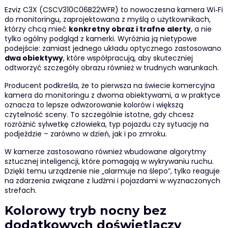
Ezviz C3X (CSCV310C06B22WFR) to nowoczesna kamera Wi‑Fi
do monitoringu, zaprojektowana z myślą o użytkownikach,
którzy chcą mieć
konkretny obraz i trafne alerty
, a nie
tylko ogólny podgląd z kamerki. Wyróżnia ją nietypowe
podejście: zamiast jednego układu optycznego zastosowano
dwa obiektywy
, które współpracują, aby skuteczniej
odtworzyć szczegóły obrazu również w trudnych warunkach.
Producent podkreśla, że to pierwsza na świecie komercyjna
kamera do monitoringu z dwoma obiektywami, a w praktyce
oznacza to lepsze odwzorowanie kolorów i większą
czytelność sceny. To szczególnie istotne, gdy chcesz
rozróżnić sylwetkę człowieka, typ pojazdu czy sytuację na
podjeździe – zarówno w dzień, jak i po zmroku.
W kamerze zastosowano również wbudowane algorytmy
sztucznej inteligencji, które pomagają w wykrywaniu ruchu.
Dzięki temu urządzenie nie „alarmuje na ślepo”, tylko reaguje
na zdarzenia związane z ludźmi i pojazdami w wyznaczonych
strefach.
Kolorowy tryb nocny bez
dodatkowych doświetlaczy