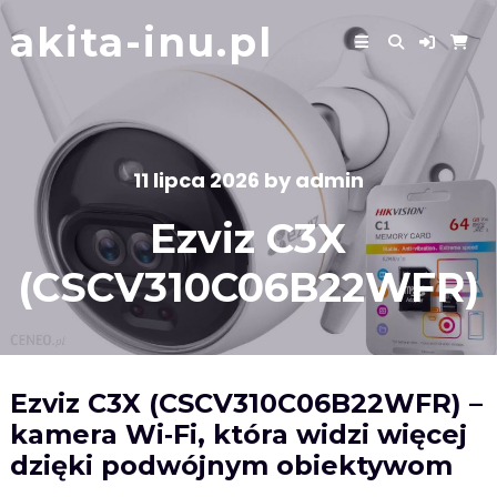
Skip
akita-inu.pl
to
content
11 lipca 2026
by
admin
Ezviz C3X
(CSCV310C06B22WFR)
Ezviz C3X (CSCV310C06B22WFR) –
kamera Wi‑Fi, która widzi więcej
dzięki podwójnym obiektywom