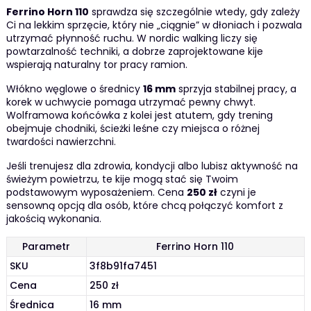
Ferrino Horn 110
sprawdza się szczególnie wtedy, gdy zależy
Ci na lekkim sprzęcie, który nie „ciągnie” w dłoniach i pozwala
utrzymać płynność ruchu. W nordic walking liczy się
powtarzalność techniki, a dobrze zaprojektowane kije
wspierają naturalny tor pracy ramion.
Włókno węglowe o średnicy
16 mm
sprzyja stabilnej pracy, a
korek w uchwycie pomaga utrzymać pewny chwyt.
Wolframowa końcówka z kolei jest atutem, gdy trening
obejmuje chodniki, ścieżki leśne czy miejsca o różnej
twardości nawierzchni.
Jeśli trenujesz dla zdrowia, kondycji albo lubisz aktywność na
świeżym powietrzu, te kije mogą stać się Twoim
podstawowym wyposażeniem. Cena
250 zł
czyni je
sensowną opcją dla osób, które chcą połączyć komfort z
jakością wykonania.
Parametr
Ferrino Horn 110
SKU
3f8b91fa7451
Cena
250 zł
Średnica
16 mm