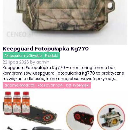
Keepguard Fotopułapka Kg770
Akcesoria myśliwskie
Produkt
22 lipca 2026
by
admin
Keepguard Fotopułapka Kg770 – monitoring terenu bez
kompromisów Keepguard Fotopułapka Kg770 to praktyczne
rozwiązanie dla osób, które chcą obserwować przyrodę,…
agama brodata
kot savannah
kot syberyjski