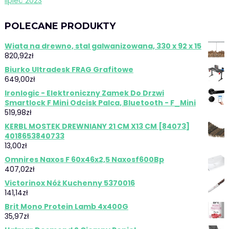
lipiec 2023
POLECANE PRODUKTY
Wiata na drewno, stal galwanizowana, 330 x 92 x 15
820,92
zł
Biurko Ultradesk FRAG Grafitowe
649,00
zł
Ironlogic - Elektroniczny Zamek Do Drzwi
Smartlock F Mini Odcisk Palca, Bluetooth - F_Mini
519,98
zł
KERBL MOSTEK DREWNIANY 21 CM X13 CM [84073]
4018653840733
13,00
zł
Omnires Naxos F 60x46x2,5 Naxosf600Bp
407,02
zł
Victorinox Nóż Kuchenny 5370016
141,14
zł
Brit Mono Protein Lamb 4x400G
35,97
zł