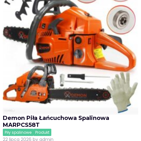
Demon Piła Łańcuchowa Spalinowa
MARPCS58T
Piły spalinowe
Produkt
22 lipca 2026
by
admin