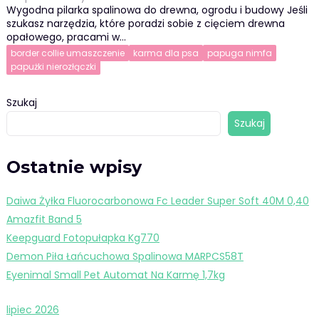
Wygodna pilarka spalinowa do drewna, ogrodu i budowy Jeśli
szukasz narzędzia, które poradzi sobie z cięciem drewna
opałowego, pracami w…
border collie umaszczenie
karma dla psa
papuga nimfa
papużki nierozłączki
Szukaj
Szukaj
Ostatnie wpisy
Daiwa Żyłka Fluorocarbonowa Fc Leader Super Soft 40M 0,40
Amazfit Band 5
Keepguard Fotopułapka Kg770
Demon Piła Łańcuchowa Spalinowa MARPCS58T
Eyenimal Small Pet Automat Na Karmę 1,7kg
lipiec 2026