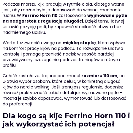
Podczas marszu kijki pracują w rytmie ciała, dlatego ważne
jest, aby można było je dopasować do własnej mechaniki
ruchu. W
Ferrino Horn 110
zastosowano
wyjmowane pętle
na nadgarstek z regulacją długości
. Dzięki temu łatwiej
ustawić pozycję pętli, by zapewnić stabilność chwytu bez
nadmiernego ucisku.
Warto też zwrócić uwagę na
miękką stopkę
, która wpływa
na komfort pracy kijów na podłożu. To rozwiązanie ułatwia
kontrolę i pomaga przenieść nacisk w sposób bardziej
przewidywalny, szczególnie podczas treningów o różnym
profilu.
Całość została zestrojona pod model
rozmiaru 110 cm
, co
ułatwia wybór osobom, które celują w konkretną długość
kijów do nordic walking. Jeśli trenujesz regularnie, docenisz
również praktyczność takich detali jak wyjmowane pętle –
można je szybko dopasować, wymontować lub dostosować
do preferencji.
Dla kogo są kije Ferrino Horn 110 i
jak wykorzystać ich potencjał