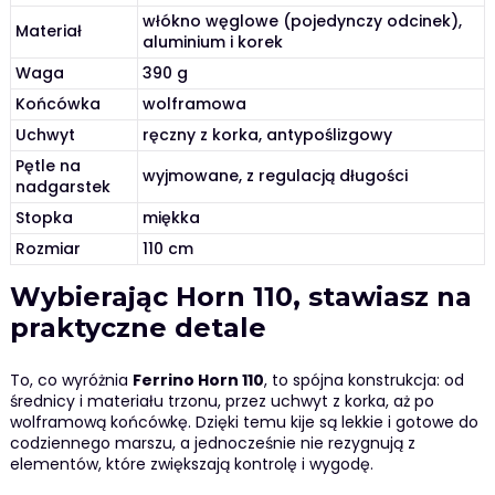
włókno węglowe (pojedynczy odcinek),
Materiał
aluminium i korek
Waga
390 g
Końcówka
wolframowa
Uchwyt
ręczny z korka, antypoślizgowy
Pętle na
wyjmowane, z regulacją długości
nadgarstek
Stopka
miękka
Rozmiar
110 cm
Wybierając Horn 110, stawiasz na
praktyczne detale
To, co wyróżnia
Ferrino Horn 110
, to spójna konstrukcja: od
średnicy i materiału trzonu, przez uchwyt z korka, aż po
wolframową końcówkę. Dzięki temu kije są lekkie i gotowe do
codziennego marszu, a jednocześnie nie rezygnują z
elementów, które zwiększają kontrolę i wygodę.