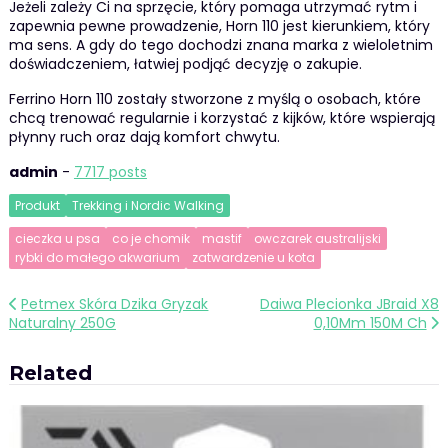
Jeżeli zależy Ci na sprzęcie, który pomaga utrzymać rytm i
zapewnia pewne prowadzenie, Horn 110 jest kierunkiem, który
ma sens. A gdy do tego dochodzi znana marka z wieloletnim
doświadczeniem, łatwiej podjąć decyzję o zakupie.
Ferrino Horn 110 zostały stworzone z myślą o osobach, które
chcą trenować regularnie i korzystać z kijków, które wspierają
płynny ruch oraz dają komfort chwytu.
admin
-
7717 posts
Produkt
Trekking i Nordic Walking
cieczka u psa
co je chomik
mastif
owczarek australijski
rybki do małego akwarium
zatwardzenie u kota
Nawigacja
Petmex Skóra Dzika Gryzak
Daiwa Plecionka JBraid X8
Naturalny 250G
0,10Mm 150M Ch
wpisu
Related