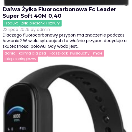
Daiwa Żyłka Fluorocarbonowa Fc Leader
Super Soft 40M 0,40
Produkt
Żyłki plecionki i sznury
22 lipca 2026
by
admin
Dlaczego fluorocarbonowy przypon ma znaczenie podczas
łowienia? W wielu sytuacjach to właśnie przypon decyduje o
skuteczności połowu. Gdy woda jest…
danio
karma dla psa
kot szkocki zwisłouchy
mole
sklep zoologiczny