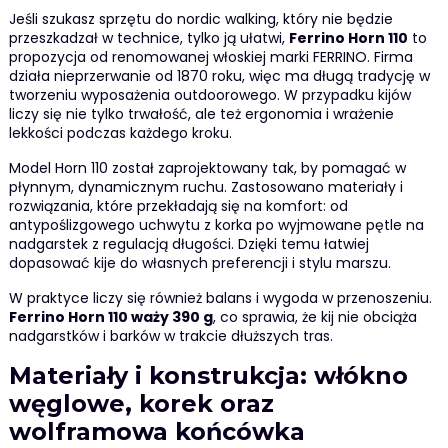
Jeśli szukasz sprzętu do nordic walking, który nie będzie
przeszkadzał w technice, tylko ją ułatwi,
Ferrino Horn 110
to
propozycja od renomowanej włoskiej marki FERRINO. Firma
działa nieprzerwanie od 1870 roku, więc ma długą tradycję w
tworzeniu wyposażenia outdoorowego. W przypadku kijów
liczy się nie tylko trwałość, ale też ergonomia i wrażenie
lekkości podczas każdego kroku.
Model Horn 110 został zaprojektowany tak, by pomagać w
płynnym, dynamicznym ruchu. Zastosowano materiały i
rozwiązania, które przekładają się na komfort: od
antypoślizgowego uchwytu z korka po wyjmowane pętle na
nadgarstek z regulacją długości. Dzięki temu łatwiej
dopasować kije do własnych preferencji i stylu marszu.
W praktyce liczy się również balans i wygoda w przenoszeniu.
Ferrino Horn 110 waży 390 g
, co sprawia, że kij nie obciąża
nadgarstków i barków w trakcie dłuższych tras.
Materiały i konstrukcja: włókno
węglowe, korek oraz
wolframowa końcówka