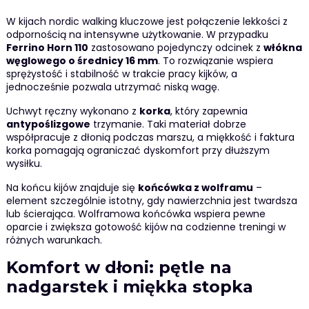
W kijach nordic walking kluczowe jest połączenie lekkości z
odpornością na intensywne użytkowanie. W przypadku
Ferrino Horn 110
zastosowano pojedynczy odcinek z
włókna
węglowego o średnicy 16 mm
. To rozwiązanie wspiera
sprężystość i stabilność w trakcie pracy kijków, a
jednocześnie pozwala utrzymać niską wagę.
Uchwyt ręczny wykonano z
korka
, który zapewnia
antypoślizgowe
trzymanie. Taki materiał dobrze
współpracuje z dłonią podczas marszu, a miękkość i faktura
korka pomagają ograniczać dyskomfort przy dłuższym
wysiłku.
Na końcu kijów znajduje się
końcówka z wolframu
–
element szczególnie istotny, gdy nawierzchnia jest twardsza
lub ścierająca. Wolframowa końcówka wspiera pewne
oparcie i zwiększa gotowość kijów na codzienne treningi w
różnych warunkach.
Komfort w dłoni: pętle na
nadgarstek i miękka stopka