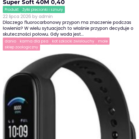
Super Soft 40M 0,40
Produkt
Żyłki plecionki i sznury
22 lipca 2026
by
admin
Dlaczego fluorocarbonowy przypon ma znaczenie podczas
łowienia? W wielu sytuacjach to właśnie przypon decyduje o
skuteczności połowu. Gdy woda jest…
danio
karma dla psa
kot szkocki zwisłouchy
mole
sklep zoologiczny