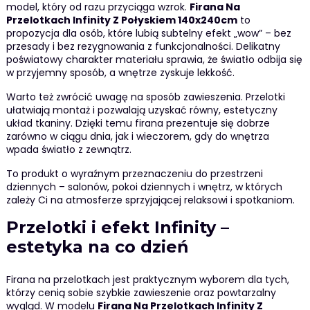
model, który od razu przyciąga wzrok.
Firana Na
Przelotkach Infinity Z Połyskiem 140x240cm
to
propozycja dla osób, które lubią subtelny efekt „wow” – bez
przesady i bez rezygnowania z funkcjonalności. Delikatny
poświatowy charakter materiału sprawia, że światło odbija się
w przyjemny sposób, a wnętrze zyskuje lekkość.
Warto też zwrócić uwagę na sposób zawieszenia. Przelotki
ułatwiają montaż i pozwalają uzyskać równy, estetyczny
układ tkaniny. Dzięki temu firana prezentuje się dobrze
zarówno w ciągu dnia, jak i wieczorem, gdy do wnętrza
wpada światło z zewnątrz.
To produkt o wyraźnym przeznaczeniu do przestrzeni
dziennych – salonów, pokoi dziennych i wnętrz, w których
zależy Ci na atmosferze sprzyjającej relaksowi i spotkaniom.
Przelotki i efekt Infinity –
estetyka na co dzień
Firana na przelotkach jest praktycznym wyborem dla tych,
którzy cenią sobie szybkie zawieszenie oraz powtarzalny
wygląd. W modelu
Firana Na Przelotkach Infinity Z