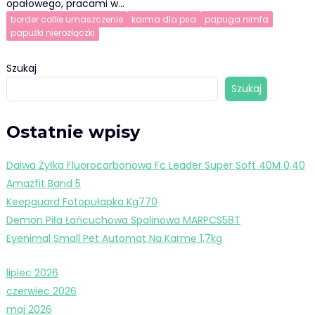
opałowego, pracami w…
border collie umaszczenie
karma dla psa
papuga nimfa
papużki nierozłączki
Szukaj
Szukaj
Ostatnie wpisy
Daiwa Żyłka Fluorocarbonowa Fc Leader Super Soft 40M 0,40
Amazfit Band 5
Keepguard Fotopułapka Kg770
Demon Piła Łańcuchowa Spalinowa MARPCS58T
Eyenimal Small Pet Automat Na Karmę 1,7kg
lipiec 2026
czerwiec 2026
maj 2026