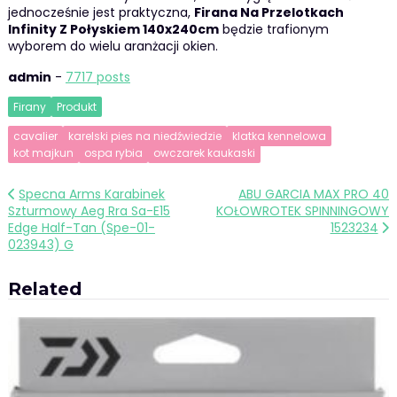
jednocześnie jest praktyczna,
Firana Na Przelotkach
Infinity Z Połyskiem 140x240cm
będzie trafionym
wyborem do wielu aranżacji okien.
admin
-
7717 posts
Firany
Produkt
cavalier
karelski pies na niedźwiedzie
klatka kennelowa
kot majkun
ospa rybia
owczarek kaukaski
Nawigacja
Specna Arms Karabinek
ABU GARCIA MAX PRO 40
Szturmowy Aeg Rra Sa-E15
KOŁOWROTEK SPINNINGOWY
wpisu
Edge Half-Tan (Spe-01-
1523234
023943) G
Related