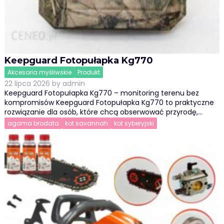
Keepguard Fotopułapka Kg770
Akcesoria myśliwskie
Produkt
22 lipca 2026
by
admin
Keepguard Fotopułapka Kg770 – monitoring terenu bez
kompromisów Keepguard Fotopułapka Kg770 to praktyczne
rozwiązanie dla osób, które chcą obserwować przyrodę,…
agama brodata
kot savannah
kot syberyjski