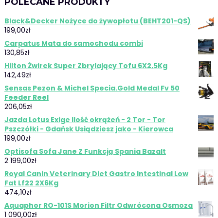
POLECANE PRODUKTY
Black&Decker Nożyce do żywopłotu (BEHT201-QS)
199,00
zł
Carpatus Mata do samochodu combi
130,85
zł
Hilton Żwirek Super Zbrylający Tofu 6X2,5Kg
142,49
zł
Sensas Pezon & Michel Specia.Gold Medal Fv 50
Feeder Reel
206,05
zł
Jazda Lotus Exige Ilość okrążeń - 2 Tor - Tor
Pszczółki - Gdańsk Usiądziesz jako - Kierowca
199,00
zł
Optisofa Sofa Jane Z Funkcją Spania Bazalt
2 199,00
zł
Royal Canin Veterinary Diet Gastro Intestinal Low
Fat Lf22 2X6Kg
474,10
zł
Aquaphor RO-101S Morion Filtr Odwrócona Osmoza
1 090,00
zł