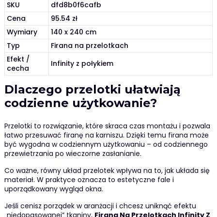
SKU
dfd8b0f6cafb
Cena
95.54 zł
Wymiary
140 x 240 cm
Typ
Firana na przelotkach
Efekt /
Infinity z połykiem
cecha
Dlaczego przelotki ułatwiają
codzienne użytkowanie?
Przelotki to rozwiązanie, które skraca czas montażu i pozwala
łatwo przesuwać firanę na karniszu. Dzięki temu firana może
być wygodna w codziennym użytkowaniu – od codziennego
przewietrzania po wieczorne zasłanianie.
Co ważne, równy układ przelotek wpływa na to, jak układa się
materiał. W praktyce oznacza to estetyczne fale i
uporządkowany wygląd okna.
Jeśli cenisz porządek w aranżacji i chcesz uniknąć efektu
„niedopasowanej” tkaniny,
Firana Na Przelotkach Infinity Z