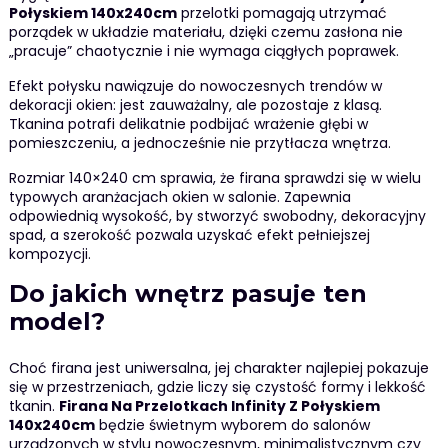
Połyskiem 140x240cm
przelotki pomagają utrzymać
porządek w układzie materiału, dzięki czemu zasłona nie
„pracuje” chaotycznie i nie wymaga ciągłych poprawek.
Efekt połysku nawiązuje do nowoczesnych trendów w
dekoracji okien: jest zauważalny, ale pozostaje z klasą.
Tkanina potrafi delikatnie podbijać wrażenie głębi w
pomieszczeniu, a jednocześnie nie przytłacza wnętrza.
Rozmiar 140×240 cm sprawia, że firana sprawdzi się w wielu
typowych aranżacjach okien w salonie. Zapewnia
odpowiednią wysokość, by stworzyć swobodny, dekoracyjny
spad, a szerokość pozwala uzyskać efekt pełniejszej
kompozycji.
Do jakich wnętrz pasuje ten
model?
Choć firana jest uniwersalna, jej charakter najlepiej pokazuje
się w przestrzeniach, gdzie liczy się czystość formy i lekkość
tkanin.
Firana Na Przelotkach Infinity Z Połyskiem
140x240cm
będzie świetnym wyborem do salonów
urządzonych w stylu nowoczesnym, minimalistycznym czy