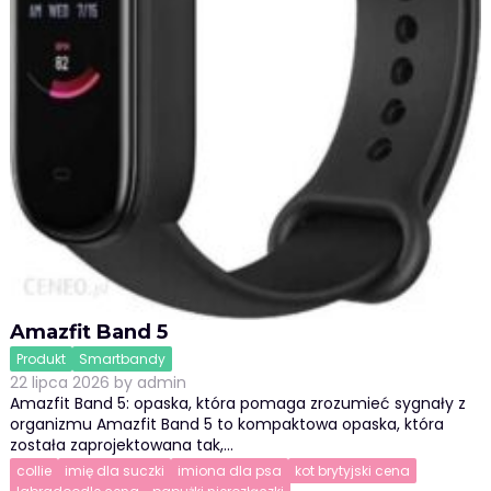
Amazfit Band 5
Produkt
Smartbandy
22 lipca 2026
by
admin
Amazfit Band 5: opaska, która pomaga zrozumieć sygnały z
organizmu Amazfit Band 5 to kompaktowa opaska, która
została zaprojektowana tak,…
collie
imię dla suczki
imiona dla psa
kot brytyjski cena