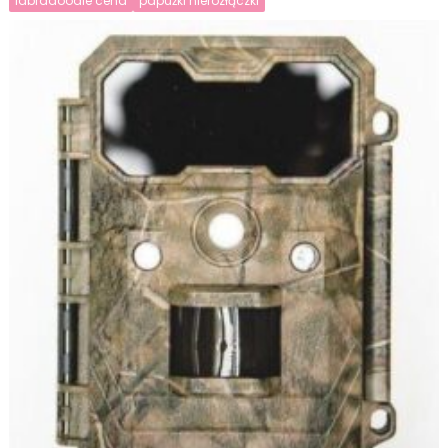
labradoodle cena
papużki nierozłączki