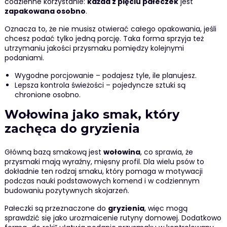
codzienne korzystanie:
każda z pięciu pałeczek
jest
zapakowana osobno
.
Oznacza to, że nie musisz otwierać całego opakowania, jeśli
chcesz podać tylko jedną porcję. Taka forma sprzyja też
utrzymaniu jakości przysmaku pomiędzy kolejnymi
podaniami.
Wygodne porcjowanie – podajesz tyle, ile planujesz.
Lepsza kontrola świeżości – pojedyncze sztuki są
chronione osobno.
Wołowina jako smak, który
zachęca do gryzienia
Główną bazą smakową jest
wołowina
, co sprawia, że
przysmaki mają wyraźny, mięsny profil. Dla wielu psów to
dokładnie ten rodzaj smaku, który pomaga w motywacji
podczas nauki podstawowych komend i w codziennym
budowaniu pozytywnych skojarzeń.
Pałeczki są przeznaczone do
gryzienia
, więc mogą
sprawdzić się jako urozmaicenie rutyny domowej. Dodatkowo