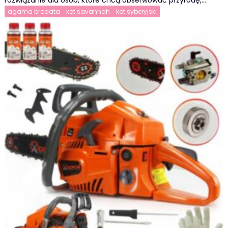
agama brodata
kot savannah
kot syberyjski