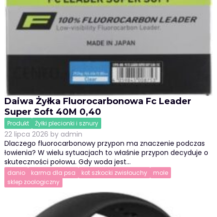
Daiwa Żyłka Fluorocarbonowa Fc Leader
Super Soft 40M 0,40
Produkt
Żyłki plecionki i sznury
22 lipca 2026
by
admin
Dlaczego fluorocarbonowy przypon ma znaczenie podczas
łowienia? W wielu sytuacjach to właśnie przypon decyduje o
skuteczności połowu. Gdy woda jest…
danio
karma dla psa
kot szkocki zwisłouchy
mole
sklep zoologiczny