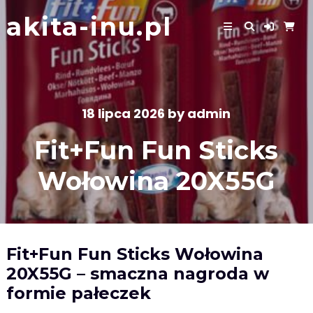
Skip
akita-inu.pl
to
content
18 lipca 2026
by
admin
Fit+Fun Fun Sticks
Wołowina 20X55G
Fit+Fun Fun Sticks Wołowina
20X55G – smaczna nagroda w
formie pałeczek