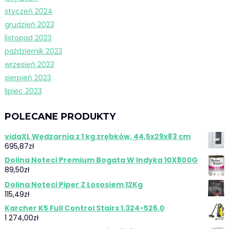
styczeń 2024
grudzień 2023
listopad 2023
październik 2023
wrzesień 2023
sierpień 2023
lipiec 2023
POLECANE PRODUKTY
vidaXL Wędzarnia z 1 kg zrębków, 44,5x29x83 cm
695,87
zł
Dolina Noteci Premium Bogata W Indyka 10X800G
89,50
zł
Dolina Noteci Piper Z Łososiem 12Kg
115,49
zł
Karcher K5 Full Control Stairs 1.324-526.0
1 274,00
zł