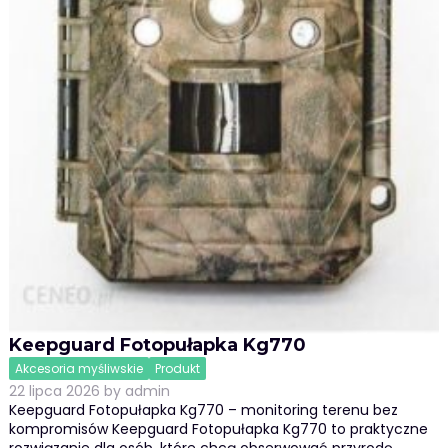
Keepguard Fotopułapka Kg770
Akcesoria myśliwskie
Produkt
22 lipca 2026
by
admin
Keepguard Fotopułapka Kg770 – monitoring terenu bez
kompromisów Keepguard Fotopułapka Kg770 to praktyczne
rozwiązanie dla osób, które chcą obserwować przyrodę,…