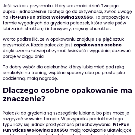
Jeśli szukasz przysmaku, który urozmaici dzień Twojego
pupila i jednocześnie zachęci go do aktywności, zwróć uwagę
na
Fit+Fun Fun Sticks Wołowina 20X55G
. To propozycja w
formie wygodnych do gryzienia pałeczek, które wiele psów
lubi za ich strukturę i intensywny, mięsny charakter.
Warto podkreślić, że w opakowaniu znajduje się
pięć
sztuk
przysmaków. Każda pałeczka jest
zapakowana osobno
,
dzięki czemu łatwiej utrzymać świeżość i wygodniej dozować
porcje w ciągu dnia.
To dobry wybór dla opiekunów, którzy lubią mieć pod ręką
smakołyki na trening, wspólne spacery albo po prostu jako
codzienną, małą nagrodę.
Dlaczego osobne opakowanie ma
znaczenie?
Pałeczki do gryzienia są szczególnie lubiane, bo pies może je
rozgryzać w swoim tempie. W przypadku produktów tego
typu liczy się jednak praktyczność przechowywania.
Fit+Fun
Fun Sticks Wołowina 20X55G
mają rozwiązanie ułatwiające