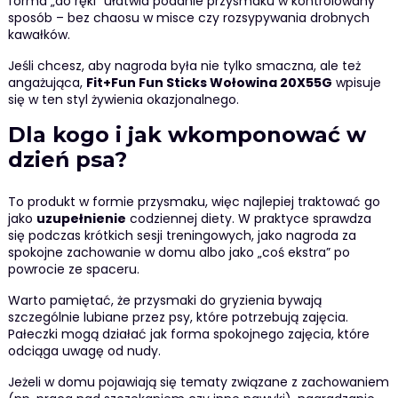
forma „do ręki” ułatwia podanie przysmaku w kontrolowany
sposób – bez chaosu w misce czy rozsypywania drobnych
kawałków.
Jeśli chcesz, aby nagroda była nie tylko smaczna, ale też
angażująca,
Fit+Fun Fun Sticks Wołowina 20X55G
wpisuje
się w ten styl żywienia okazjonalnego.
Dla kogo i jak wkomponować w
dzień psa?
To produkt w formie przysmaku, więc najlepiej traktować go
jako
uzupełnienie
codziennej diety. W praktyce sprawdza
się podczas krótkich sesji treningowych, jako nagroda za
spokojne zachowanie w domu albo jako „coś ekstra” po
powrocie ze spaceru.
Warto pamiętać, że przysmaki do gryzienia bywają
szczególnie lubiane przez psy, które potrzebują zajęcia.
Pałeczki mogą działać jak forma spokojnego zajęcia, które
odciąga uwagę od nudy.
Jeżeli w domu pojawiają się tematy związane z zachowaniem