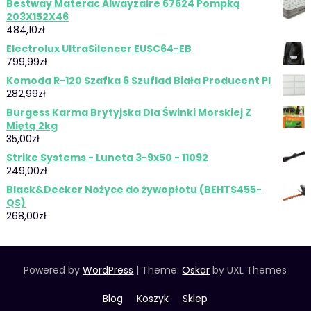
Bestway Materac Alwayzaire 67624 Pompką
203X152X46
484,10
zł
Electrolux UltraSilencer EUSC64-EB
799,99
zł
Komoda R-120 Szafka 6 Szuflad Biała Producent Pl
282,99
zł
Burgess Karma Brytyjska Dla Świnki Morskiej Z
Miętą 2kg
35,00
zł
Strike Systems - Luneta 3-9x50 - 11092
249,00
zł
Black&Decker Nożyce do żywopłotu (BEHTS455-
QS)
268,00
zł
Powered by
WordPress
|
Theme:
Oskar
by UXL Themes
Blog
Koszyk
Sklep