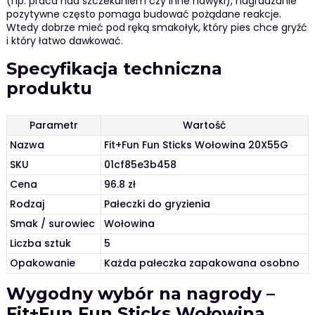
(np. praca nad szczekaniem czy inne nawyki), nagradzanie
pozytywne często pomaga budować pożądane reakcje.
Wtedy dobrze mieć pod ręką smakołyk, który pies chce gryźć
i który łatwo dawkować.
Specyfikacja techniczna
produktu
Parametr
Wartość
Nazwa
Fit+Fun Fun Sticks Wołowina 20X55G
SKU
01cf85e3b458
Cena
96.8 zł
Rodzaj
Pałeczki do gryzienia
Smak / surowiec
Wołowina
Liczba sztuk
5
Opakowanie
Każda pałeczka zapakowana osobno
Wygodny wybór na nagrody –
Fit+Fun Fun Sticks Wołowina