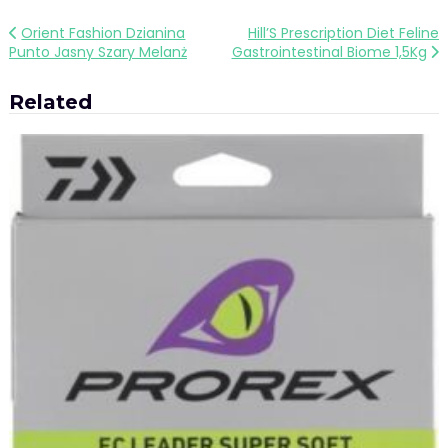
Nawigacja
Orient Fashion Dzianina
Hill’S Prescription Diet Feline
Punto Jasny Szary Melanż
Gastrointestinal Biome 1,5Kg
wpisu
Related