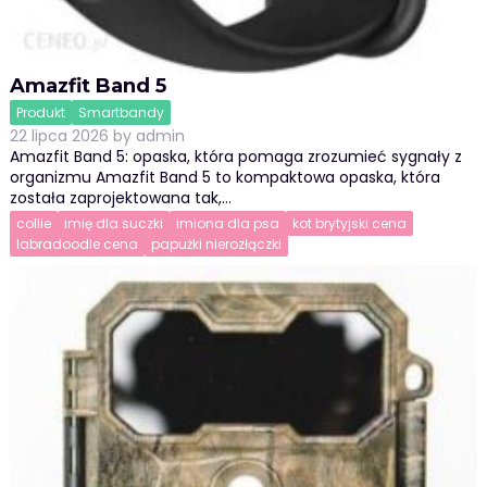
Amazfit Band 5
Produkt
Smartbandy
22 lipca 2026
by
admin
Amazfit Band 5: opaska, która pomaga zrozumieć sygnały z
organizmu Amazfit Band 5 to kompaktowa opaska, która
została zaprojektowana tak,…
collie
imię dla suczki
imiona dla psa
kot brytyjski cena
labradoodle cena
papużki nierozłączki