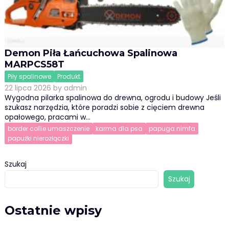
Demon Piła Łańcuchowa Spalinowa
MARPCS58T
Piły spalinowe
Produkt
22 lipca 2026
by
admin
Wygodna pilarka spalinowa do drewna, ogrodu i budowy Jeśli
szukasz narzędzia, które poradzi sobie z cięciem drewna
opałowego, pracami w…
border collie umaszczenie
karma dla psa
papuga nimfa
papużki nierozłączki
Szukaj
Szukaj
Ostatnie wpisy