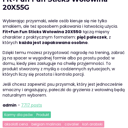
20X55G
Wybierając przysmaki, wiele osób kieruje się nie tylko
smakiem, ale też sposobem pakowania i łatwością użycia.
Fit+Fun Fun Sticks Wołowina 20X55G
łączą mięsny
charakter z praktycznym formatem:
pięć pałeczek
, z
których
każda jest zapakowana osobno
.
Dzięki temu możesz przygotować nagrodę na trening, zabrać
ją na spacer w wygodnej formie albo po prostu podać w
domu, kiedy pies zasługuje na chwilę przyjemności. To
produkt stworzony z myślą o codziennych sytuacjach, w
których liczy się prostota i kontrola porcji.
Jeśli chcesz zapewnić psu przysmak, który jest jednocześnie
smaczny i angażujący, pałeczki do gryzienia z wołowiną będą
naturalnym wyborem.
admin
-
7717 posts
Karmy dla psów
Produkt
aksolotl cena
belgian malinois
cavalier
koń arabski