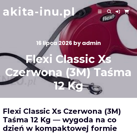
Skip
akita-inu.pl
to
content
16 lipca 2026
by
admin
Flexi Classic Xs
Czerwona (3M) Taśma
12 Kg
Flexi Classic Xs Czerwona (3M)
Taśma 12 Kg — wygoda na co
dzień w kompaktowej formie