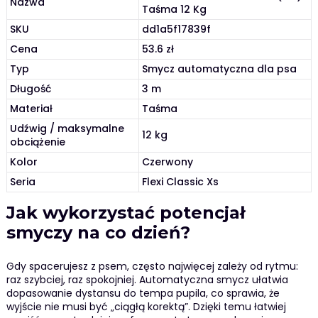
Nazwa
Taśma 12 Kg
SKU
dd1a5f17839f
Cena
53.6 zł
Typ
Smycz automatyczna dla psa
Długość
3 m
Materiał
Taśma
Udźwig / maksymalne
12 kg
obciążenie
Kolor
Czerwony
Seria
Flexi Classic Xs
Jak wykorzystać potencjał
smyczy na co dzień?
Gdy spacerujesz z psem, często najwięcej zależy od rytmu:
raz szybciej, raz spokojniej. Automatyczna smycz ułatwia
dopasowanie dystansu do tempa pupila, co sprawia, że
wyjście nie musi być „ciągłą korektą”. Dzięki temu łatwiej