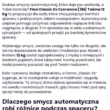
Szukasz smyczy automatycznej, która daje psu swobodę, a
Tobie kontrolę?
Flexi Classic Xs Czerwona (3M) Taśma 12
Kg
to propozycja dla osób, które chcą połączyć komfort
spaceru z praktycznym, lekkim rozwiązaniem. Automatyczne
zwijanie pomaga utrzymać odpowiednie napięcie linki bez
ciągnięcia, a długość 3 m sprawdza się w wielu codziennych
sytuacjach — od spokojnych przejść po bardziej dynamiczne
spacery.
Wybierając smycz, zwracasz uwagę nie tylko na długość, ale
też na dopasowanie do wielkości i możliwości psa. Model z
limitem
12 kg
został zaprojektowany z myślą o mniejszych i
średnich pupilach, które lubią mieć trochę przestrzeni, ale
nadal powinny poruszać się pod Twoim nadzorem.
Kolor czerwony dodaje charakteru, a forma „Classic Xs”
sugeruje, że to rozwiązanie celuje w mobilność i wygodę
użytkowania. To smycz, która dobrze sprawdza się w mieście,
na osiedlu i na krótszych trasach, gdy chcesz mieć pod ręką
sprzęt łatwy do prowadzenia.
Dlaczego smycz automatyczna
robi różnicę podczas spaceru?