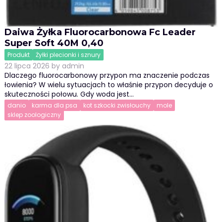
Daiwa Żyłka Fluorocarbonowa Fc Leader
Super Soft 40M 0,40
Produkt
Żyłki plecionki i sznury
22 lipca 2026
by
admin
Dlaczego fluorocarbonowy przypon ma znaczenie podczas
łowienia? W wielu sytuacjach to właśnie przypon decyduje o
skuteczności połowu. Gdy woda jest…
danio
karma dla psa
kot szkocki zwisłouchy
mole
sklep zoologiczny