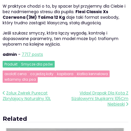
W praktyce chodzi o to, by spacer był przyjemny dla Ciebie i
bez nadmiernego stresu dla pupila.
Flexi Classic Xs
Czerwona (3M) Taśma 12 Kg
daje taki format swobody,
który trudno zastąpić klasyczną, stałą długością.
Jeśli szukasz smyczy, która łączy wygodę, kontrolę i
dopasowane parametry, ten model może być trafionym
wyborem na kolejne wyjścia.
admin
-
7717 posts
Produkt
Smycze dla psów
axolotl cena
co jedzą koty
kapibara
klatka kennelowa
witaminy dla psa
Nawigacja
Zolux Żwirek Purecat
Vidaxl Drapak Dla Kota Z
Zbrylający Naturalny 10L
Sizalowymi Słupkami 105Cm
wpisu
Niebieski
Related