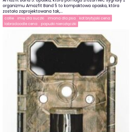
Amazfit Band 5: opaska, która pomaga zrozumieć sygnały z
organizmu Amazfit Band 5 to kompaktowa opaska, która
została zaprojektowana tak,…
collie
imię dla suczki
imiona dla psa
kot brytyjski cena
labradoodle cena
papużki nierozłączki