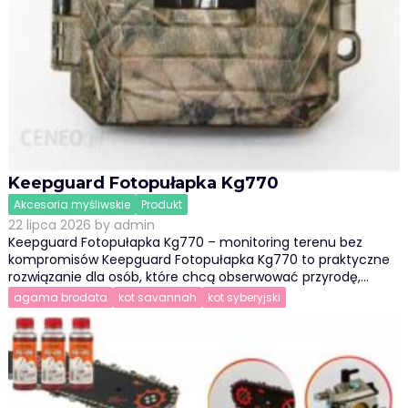
Keepguard Fotopułapka Kg770
Akcesoria myśliwskie
Produkt
22 lipca 2026
by
admin
Keepguard Fotopułapka Kg770 – monitoring terenu bez
kompromisów Keepguard Fotopułapka Kg770 to praktyczne
rozwiązanie dla osób, które chcą obserwować przyrodę,…
agama brodata
kot savannah
kot syberyjski