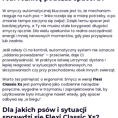
W smyczy automatycznej kluczowe jest to, że mechanizm
reaguje na ruch psa — linka rozwija się w miarę potrzeby, a po
zmianie tempa zaczyna się zwijać. Dzięki temu spacer jest
bardziej płynny, a Ty nie musisz stale korygować długości
smyczy ręcznie. Dla wielu opiekunów to realna oszczędność
energii i mniej nerwowych momentów, gdy pies przyspiesza
lub zwalnia.
Jeśli zależy Ci na kontroli, automatyczny system nie oznacza
„oddania prowadzenia” — przeciwnie, daje Ci
przewidywalność. W praktyce łatwiej utrzymać dystans i
lepiej reagować w sytuacjach spotkaniowych, na
skrzyżowaniach czy przy przechodzeniu obok innych zwierząt.
Warto też pamiętać o ergonomii. Smycz w wersji
Flexi
Classic Xs
jest pomyślana jako codzienne narzędzie:
poręczne, wygodne w trzymaniu i zaprojektowane tak, by
użytkowanie było intuicyjne nawet wtedy, gdy spacer
odbywa się „w biegu”.
Dla jakich psów i sytuacji
sprawdzi się Flexi Classic Xs?