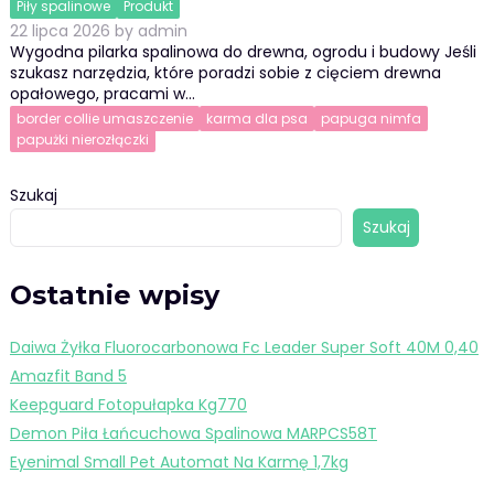
Piły spalinowe
Produkt
22 lipca 2026
by
admin
Wygodna pilarka spalinowa do drewna, ogrodu i budowy Jeśli
szukasz narzędzia, które poradzi sobie z cięciem drewna
opałowego, pracami w…
border collie umaszczenie
karma dla psa
papuga nimfa
papużki nierozłączki
Szukaj
Szukaj
Ostatnie wpisy
Daiwa Żyłka Fluorocarbonowa Fc Leader Super Soft 40M 0,40
Amazfit Band 5
Keepguard Fotopułapka Kg770
Demon Piła Łańcuchowa Spalinowa MARPCS58T
Eyenimal Small Pet Automat Na Karmę 1,7kg