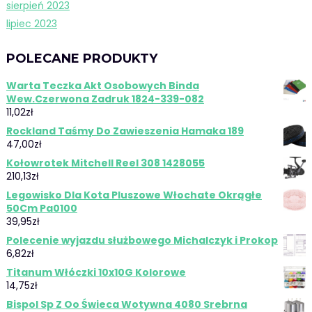
sierpień 2023
lipiec 2023
POLECANE PRODUKTY
Warta Teczka Akt Osobowych Binda
Wew.Czerwona Zadruk 1824-339-082
11,02
zł
Rockland Taśmy Do Zawieszenia Hamaka 189
47,00
zł
Kołowrotek Mitchell Reel 308 1428055
210,13
zł
Legowisko Dla Kota Pluszowe Włochate Okrągłe
50Cm Pa0100
39,95
zł
Polecenie wyjazdu służbowego Michalczyk i Prokop
6,82
zł
Titanum Włóczki 10x10G Kolorowe
14,75
zł
Bispol Sp Z Oo Świeca Wotywna 4080 Srebrna