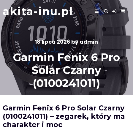
Skip
akita-inu.pl
to
content
18 lipca 2026
by
admin
Garmin Fenix 6 Pro
Solar Czarny
(0100241011)
Garmin Fenix 6 Pro Solar Czarny
(0100241011) – zegarek, który ma
charakter i moc