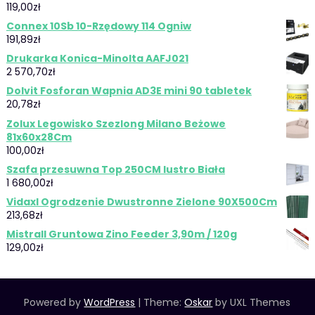
119,00
zł
Connex 10Sb 10-Rzędowy 114 Ogniw
191,89
zł
Drukarka Konica-Minolta AAFJ021
2 570,70
zł
Dolvit Fosforan Wapnia AD3E mini 90 tabletek
20,78
zł
Zolux Legowisko Szezlong Milano Beżowe
81x60x28Cm
100,00
zł
Szafa przesuwna Top 250CM lustro Biała
1 680,00
zł
Vidaxl Ogrodzenie Dwustronne Zielone 90X500Cm
213,68
zł
Mistrall Gruntowa Zino Feeder 3,90m / 120g
129,00
zł
Powered by
WordPress
|
Theme:
Oskar
by UXL Themes