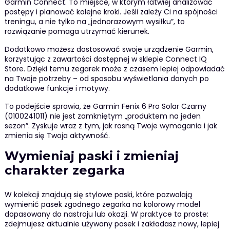
Garmin Connect. To miejsce, w którym łatwiej analizować
postępy i planować kolejne kroki. Jeśli zależy Ci na spójności
treningu, a nie tylko na „jednorazowym wysiłku”, to
rozwiązanie pomaga utrzymać kierunek.
Dodatkowo możesz dostosować swoje urządzenie Garmin,
korzystując z zawartości dostępnej w sklepie Connect IQ
Store. Dzięki temu zegarek może z czasem lepiej odpowiadać
na Twoje potrzeby – od sposobu wyświetlania danych po
dodatkowe funkcje i motywy.
To podejście sprawia, że Garmin Fenix 6 Pro Solar Czarny
(0100241011) nie jest zamkniętym „produktem na jeden
sezon”. Zyskuje wraz z tym, jak rosną Twoje wymagania i jak
zmienia się Twoja aktywność.
Wymieniaj paski i zmieniaj
charakter zegarka
W kolekcji znajdują się stylowe paski, które pozwalają
wymienić pasek zgodnego zegarka na kolorowy model
dopasowany do nastroju lub okazji. W praktyce to proste:
zdejmujesz aktualnie używany pasek i zakładasz nowy, lepiej