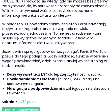
(0100241011) sprawdza się wtedy, gdy nie możesz bez przerwy
zatrzymywać się, by sprawdzać szczegóły na małym ekranie.
W trakcie aktywności ważne jest szybkie rozpoznanie
informacji: kierunku, statusu lub alertów.
W połączeniu z powiadomieniami z telefonu oraz nawigacją
otrzymujesz zegarek, który daje wsparcie na wielu
płaszczyznach jednocześnie. To nie jest urządzenie, które
skupia się wyłącznie na jednym zadaniu – działa jako
centrum informacji dla Twojej aktywności.
Jeżeli cenisz sprzęt „gotowy do wszystkiego”, Fenix 6 Pro Solar
pasuje do tego podejścia. Łączy solidność, funkcje w terenie i
wygodę powiadomień, dzięki czemu łatwiej wpleść trening w
codzienność.
Duży wyświetlacz 1,3″
dla lepszej czytelności w ruchu.
Powiadomienia z telefonu
(e-mail, SMS i alerty) na
sparowanym zegarku.
Nawigacja z podpowiedziami
o zbliżających się skrętach
i zwrotach.
admin
-
7717 posts
Produkt
Smartwatche