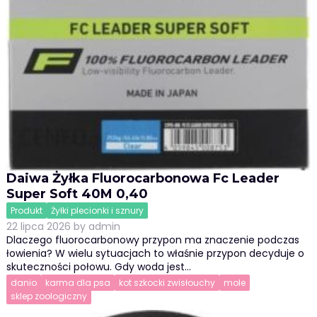
Daiwa Żyłka Fluorocarbonowa Fc Leader
Super Soft 40M 0,40
Produkt
Żyłki plecionki i sznury
22 lipca 2026
by
admin
Dlaczego fluorocarbonowy przypon ma znaczenie podczas
łowienia? W wielu sytuacjach to właśnie przypon decyduje o
skuteczności połowu. Gdy woda jest…
danio
karma dla psa
kot szkocki zwisłouchy
mole
sklep zoologiczny