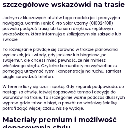
szczegółowe wskazówki na trasie
Jednym z kluczowych atutów tego modelu jest precyzyjna
nawigacja. Garmin Fenix 6 Pro Solar Czarny (0100241011)
pozwala podążać trasą lub kursem dzięki szczegółowym
wskazówkom, które informują o zbliżającym się zakręcie lub
zwrocie.
To rozwiązanie przydaje się zarówno w trakcie planowania
wycieczek, jak i wtedy, gdy jedziesz lub biegniesz „po
swojemu”, ale chcesz mieć pewność, że nie miniesz
właściwego skrętu. Czytelne komunikaty na wyświetlaczu
pomagają utrzymać rytm i koncentrację na ruchu, zamiast
ciągle sprawdzać telefon.
W terenie liczy się czas i spokój. Gdy zegarek podpowiada, co
nastąpi za chwilę, łatwiej dopasować tempo i decyzje do
warunków na trasie. To szczególnie ważne podczas dłuższych
wypraw, gdzie łatwo o błąd, a powrót na właściwą ścieżkę
potrafi zająć więcej czasu, niż się wydaje.
Materiały premium i możliwość
dopasowania stylu