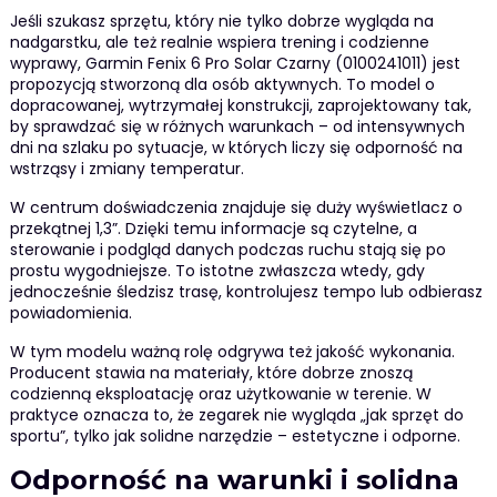
Jeśli szukasz sprzętu, który nie tylko dobrze wygląda na
nadgarstku, ale też realnie wspiera trening i codzienne
wyprawy, Garmin Fenix 6 Pro Solar Czarny (0100241011) jest
propozycją stworzoną dla osób aktywnych. To model o
dopracowanej, wytrzymałej konstrukcji, zaprojektowany tak,
by sprawdzać się w różnych warunkach – od intensywnych
dni na szlaku po sytuacje, w których liczy się odporność na
wstrząsy i zmiany temperatur.
W centrum doświadczenia znajduje się duży wyświetlacz o
przekątnej 1,3”. Dzięki temu informacje są czytelne, a
sterowanie i podgląd danych podczas ruchu stają się po
prostu wygodniejsze. To istotne zwłaszcza wtedy, gdy
jednocześnie śledzisz trasę, kontrolujesz tempo lub odbierasz
powiadomienia.
W tym modelu ważną rolę odgrywa też jakość wykonania.
Producent stawia na materiały, które dobrze znoszą
codzienną eksploatację oraz użytkowanie w terenie. W
praktyce oznacza to, że zegarek nie wygląda „jak sprzęt do
sportu”, tylko jak solidne narzędzie – estetyczne i odporne.
Odporność na warunki i solidna