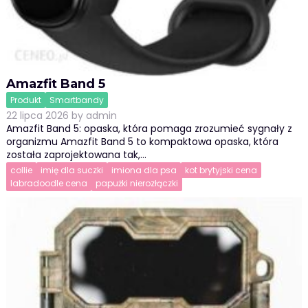
Amazfit Band 5
Produkt
Smartbandy
22 lipca 2026
by
admin
Amazfit Band 5: opaska, która pomaga zrozumieć sygnały z
organizmu Amazfit Band 5 to kompaktowa opaska, która
została zaprojektowana tak,…
collie
imię dla suczki
imiona dla psa
kot brytyjski cena
labradoodle cena
papużki nierozłączki