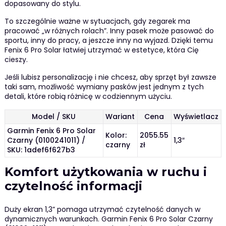
dopasowany do stylu.
To szczególnie ważne w sytuacjach, gdy zegarek ma
pracować „w różnych rolach”. Inny pasek może pasować do
sportu, inny do pracy, a jeszcze inny na wyjazd. Dzięki temu
Fenix 6 Pro Solar łatwiej utrzymać w estetyce, która Cię
cieszy.
Jeśli lubisz personalizację i nie chcesz, aby sprzęt był zawsze
taki sam, możliwość wymiany pasków jest jednym z tych
detali, które robią różnicę w codziennym użyciu.
Model / SKU
Wariant
Cena
Wyświetlacz
Garmin Fenix 6 Pro Solar
Kolor:
2055.55
Czarny (0100241011) /
1,3″
czarny
zł
SKU: 1adef6f627b3
Komfort użytkowania w ruchu i
czytelność informacji
Duży ekran 1,3” pomaga utrzymać czytelność danych w
dynamicznych warunkach. Garmin Fenix 6 Pro Solar Czarny