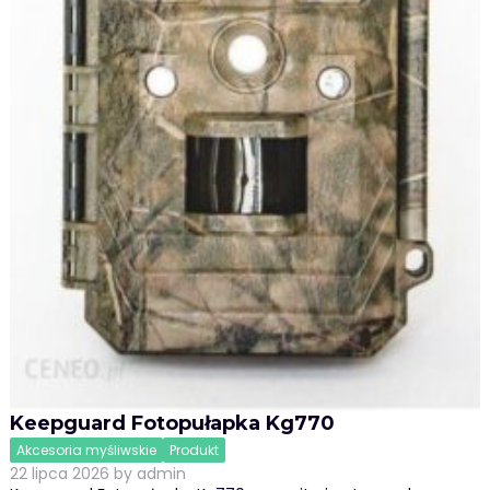
Keepguard Fotopułapka Kg770
Akcesoria myśliwskie
Produkt
22 lipca 2026
by
admin