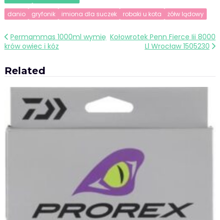
danio
gryfonik
imiona dla suczek
robaki u kota
żółw lądowy
Nawigacja
Permammas 1000ml wymię
Kołowrotek Penn Fierce Iii 8000
krów owiec i kóz
Ll Wrocław 1505230
wpisu
Related