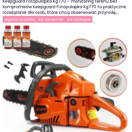
Keepguard Fotopułapka Kg770 – monitoring terenu bez
kompromisów Keepguard Fotopułapka Kg770 to praktyczne
rozwiązanie dla osób, które chcą obserwować przyrodę,…
agama brodata
kot savannah
kot syberyjski