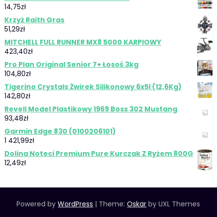
14,75
zł
Krzyż Raith Gras
51,29
zł
MITCHELL FULL RUNNER MX8 5000 KARPIOWY
423,40
zł
Pro Plan Original Senior 7+ Łosoś 3kg
104,80
zł
Tigerino Crystals Żwirek Silikonowy 6x5l (12,6Kg)
142,80
zł
Revell Model Plastikowy 1969 Boss 302 Mustang
93,48
zł
Garmin Edge 830 (0100206101)
1 421,99
zł
Dolina Noteci Premium Pure Kurczak Z Ryżem 800G
12,49
zł
Powered by
WordPress
|
Theme:
Oskar
by UXL Themes