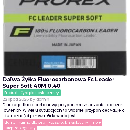
Daiwa Żyłka Fluorocarbonowa Fc Leader
Super Soft 40M 0,40
Produkt
Żyłki plecionki i sznury
22 lipca 2026
by
admin
Dlaczego fluorocarbonowy przypon ma znaczenie podczas
łowienia? W wielu sytuacjach to właśnie przypon decyduje o
skuteczności połowu. Gdy woda jest…
danio
karma dla psa
kot szkocki zwisłouchy
mole
sklep zoologiczny