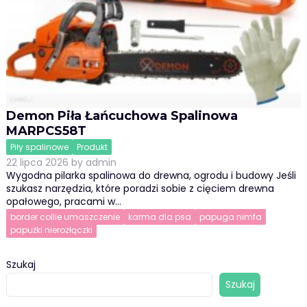
Demon Piła Łańcuchowa Spalinowa
MARPCS58T
Piły spalinowe
Produkt
22 lipca 2026
by
admin
Wygodna pilarka spalinowa do drewna, ogrodu i budowy Jeśli
szukasz narzędzia, które poradzi sobie z cięciem drewna
opałowego, pracami w…
border collie umaszczenie
karma dla psa
papuga nimfa
papużki nierozłączki
Szukaj
Szukaj