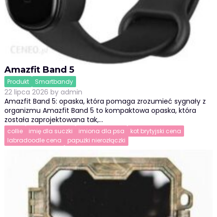
Amazfit Band 5
Produkt
Smartbandy
22 lipca 2026
by
admin
Amazfit Band 5: opaska, która pomaga zrozumieć sygnały z
organizmu Amazfit Band 5 to kompaktowa opaska, która
została zaprojektowana tak,…
collie
imię dla suczki
imiona dla psa
kot brytyjski cena
labradoodle cena
papużki nierozłączki