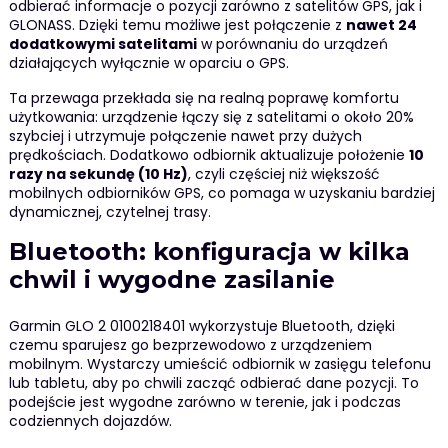
odbierać informacje o pozycji zarówno z satelitów GPS, jak i
GLONASS. Dzięki temu możliwe jest połączenie z
nawet 24
dodatkowymi satelitami
w porównaniu do urządzeń
działających wyłącznie w oparciu o GPS.
Ta przewaga przekłada się na realną poprawę komfortu
użytkowania: urządzenie łączy się z satelitami o około 20%
szybciej i utrzymuje połączenie nawet przy dużych
prędkościach. Dodatkowo odbiornik aktualizuje położenie
10
razy na sekundę (10 Hz)
, czyli częściej niż większość
mobilnych odbiorników GPS, co pomaga w uzyskaniu bardziej
dynamicznej, czytelnej trasy.
Bluetooth: konfiguracja w kilka
chwil i wygodne zasilanie
Garmin GLO 2 0100218401 wykorzystuje Bluetooth, dzięki
czemu sparujesz go bezprzewodowo z urządzeniem
mobilnym. Wystarczy umieścić odbiornik w zasięgu telefonu
lub tabletu, aby po chwili zacząć odbierać dane pozycji. To
podejście jest wygodne zarówno w terenie, jak i podczas
codziennych dojazdów.