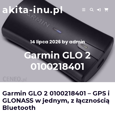
Skip
akita-inu.pl
to
content
14 lipca 2026
by
admin
Garmin GLO 2
0100218401
Garmin GLO 2 0100218401 – GPS i
GLONASS w jednym, z łącznością
Bluetooth