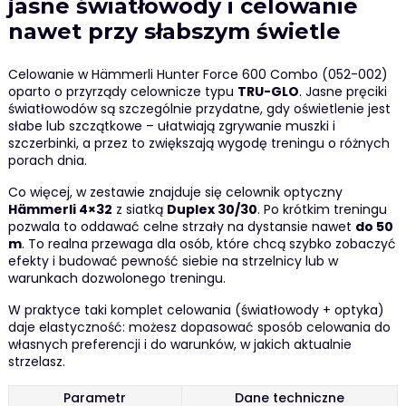
jasne światłowody i celowanie
nawet przy słabszym świetle
Celowanie w Hämmerli Hunter Force 600 Combo (052-002)
oparto o przyrządy celownicze typu
TRU-GLO
. Jasne pręciki
światłowodów są szczególnie przydatne, gdy oświetlenie jest
słabe lub szczątkowe – ułatwiają zgrywanie muszki i
szczerbinki, a przez to zwiększają wygodę treningu o różnych
porach dnia.
Co więcej, w zestawie znajduje się celownik optyczny
Hämmerli 4×32
z siatką
Duplex 30/30
. Po krótkim treningu
pozwala to oddawać celne strzały na dystansie nawet
do 50
m
. To realna przewaga dla osób, które chcą szybko zobaczyć
efekty i budować pewność siebie na strzelnicy lub w
warunkach dozwolonego treningu.
W praktyce taki komplet celowania (światłowody + optyka)
daje elastyczność: możesz dopasować sposób celowania do
własnych preferencji i do warunków, w jakich aktualnie
strzelasz.
Parametr
Dane techniczne