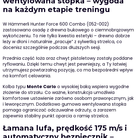
wentylowana stopka – wygoda
na każdym etapie treningu
W Hämmerli Hunter Force 600 Combo (052-002)
zastosowano osadę z drewna bukowego o ciemnobrązowym
wykończeniu. To nie tylko kwestia estetyki – drewno dobrze
leży w dłoni i naturalnie „pracuje” z sylwetką strzelca, co
docenisz szczególnie podczas dłuższych sesji.
Przednia część łoża oraz chwyt pistoletowy zostały poddane
ryflowaniu. Dzięki temu chwyt jest pewniejszy, a Ty łatwiej
utrzymujesz powtarzalną pozycję, co ma bezpośredni wpływ
na komfort celowania.
Kolba typu
Monte Carlo
o wysokiej baką wspiera wygodne
złożenie do strzału. Co ważne, konstrukcja umożliwia
komfortowe ustawienie zarówno osobom praworęcznym, jak
i leworęcznym. Dodatkowo gumowa wentylowana stopka
pomaga ograniczać odczuwalne odrzuty, a zarazem
zapewnia stabilny punkt oparcia o ramię strzelca.
Łamana lufa, prędkość 175 m/s i
automatyczny bezpiecznik –