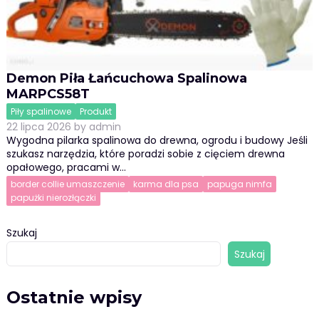
Demon Piła Łańcuchowa Spalinowa
MARPCS58T
Piły spalinowe
Produkt
22 lipca 2026
by
admin
Wygodna pilarka spalinowa do drewna, ogrodu i budowy Jeśli
szukasz narzędzia, które poradzi sobie z cięciem drewna
opałowego, pracami w…
border collie umaszczenie
karma dla psa
papuga nimfa
papużki nierozłączki
Szukaj
Szukaj
Ostatnie wpisy