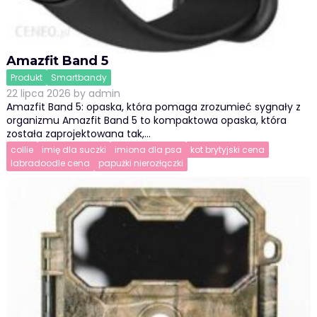
Amazfit Band 5
Produkt
Smartbandy
22 lipca 2026
by
admin
Amazfit Band 5: opaska, która pomaga zrozumieć sygnały z
organizmu Amazfit Band 5 to kompaktowa opaska, która
została zaprojektowana tak,…
collie
imię dla suczki
imiona dla psa
kot brytyjski cena
labradoodle cena
papużki nierozłączki