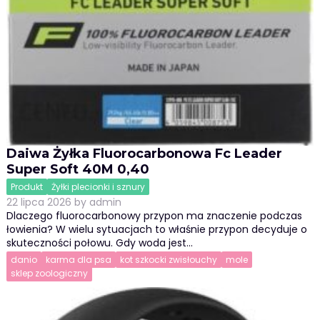
Daiwa Żyłka Fluorocarbonowa Fc Leader
Super Soft 40M 0,40
Produkt
Żyłki plecionki i sznury
22 lipca 2026
by
admin
Dlaczego fluorocarbonowy przypon ma znaczenie podczas
łowienia? W wielu sytuacjach to właśnie przypon decyduje o
skuteczności połowu. Gdy woda jest…
danio
karma dla psa
kot szkocki zwisłouchy
mole
sklep zoologiczny