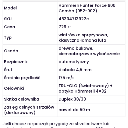
Hämmerli Hunter Force 600
Model
Combo (052-002)
SKU
48304713922c
Cena
729 zł
wiatrówka sprężynowa,
Typ
klasyczna łamana lufa
drewno bukowe,
Osada
ciemnobrązowe wykończenie
Bezpiecznik
automatyczny
Śrut
diabolo 4,5 mm
Średnia prędkość
175 m/s
TRU-GLO (światłowody) +
Celowniki
optyka Hämmerli 4×32
Siatka celownika
Duplex 30/30
Zasięg celnych strzałów
nawet do 50 m
(deklarowany)
Jeśli chcesz rozpocząć przygodę ze strzelectwem lub