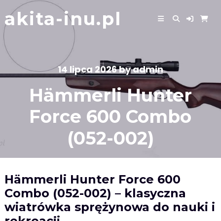
Skip
akita-inu.pl
to
content
14 lipca 2026
by
admin
Hämmerli Hunter
Force 600 Combo
(052-002)
Hämmerli Hunter Force 600
Combo (052-002) – klasyczna
wiatrówka sprężynowa do nauki i
rekreacji