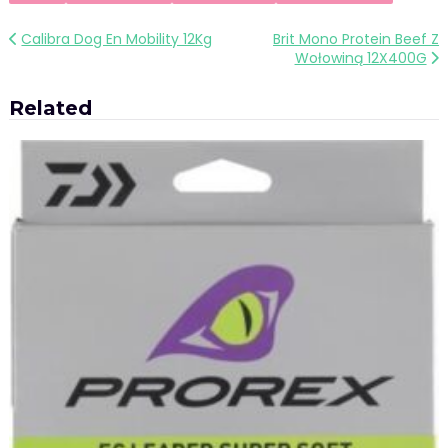
Nawigacja
Calibra Dog En Mobility 12Kg
Brit Mono Protein Beef Z
Wołowiną 12X400G
wpisu
Related