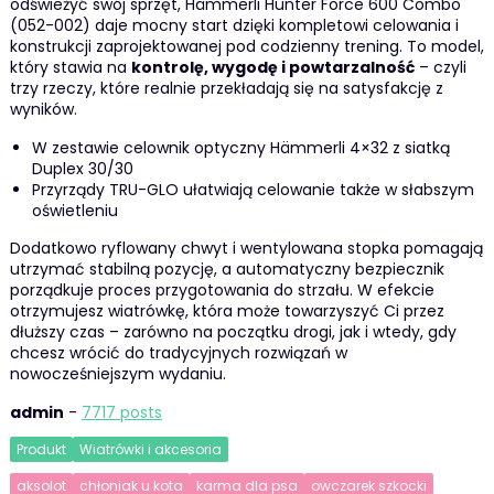
odświeżyć swój sprzęt, Hämmerli Hunter Force 600 Combo
(052-002) daje mocny start dzięki kompletowi celowania i
konstrukcji zaprojektowanej pod codzienny trening. To model,
który stawia na
kontrolę, wygodę i powtarzalność
– czyli
trzy rzeczy, które realnie przekładają się na satysfakcję z
wyników.
W zestawie celownik optyczny Hämmerli 4×32 z siatką
Duplex 30/30
Przyrządy TRU-GLO ułatwiają celowanie także w słabszym
oświetleniu
Dodatkowo ryflowany chwyt i wentylowana stopka pomagają
utrzymać stabilną pozycję, a automatyczny bezpiecznik
porządkuje proces przygotowania do strzału. W efekcie
otrzymujesz wiatrówkę, która może towarzyszyć Ci przez
dłuższy czas – zarówno na początku drogi, jak i wtedy, gdy
chcesz wrócić do tradycyjnych rozwiązań w
nowocześniejszym wydaniu.
admin
-
7717 posts
Produkt
Wiatrówki i akcesoria
aksolot
chłoniak u kota
karma dla psa
owczarek szkocki